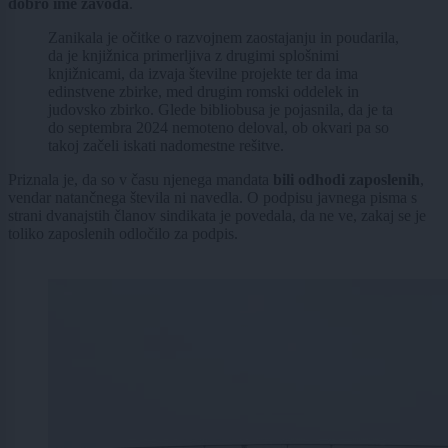
dobro ime zavoda
.
Zanikala je očitke o razvojnem zaostajanju in poudarila,
da je knjižnica primerljiva z drugimi splošnimi
knjižnicami, da izvaja številne projekte ter da ima
edinstvene zbirke, med drugim romski oddelek in
judovsko zbirko. Glede bibliobusa je pojasnila, da je ta
do septembra 2024 nemoteno deloval, ob okvari pa so
takoj začeli iskati nadomestne rešitve.
Priznala je, da so v času njenega mandata
bili odhodi zaposlenih
,
vendar natančnega števila ni navedla. O podpisu javnega pisma s
strani dvanajstih članov sindikata je povedala, da ne ve, zakaj se je
toliko zaposlenih odločilo za podpis.