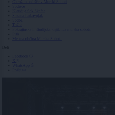
Okrožno sodišče v Murski Soboti
Sodišče
Klaudija Šek Škafar
Suzana Lukovnjak
Sodba
Tožba
Pokrajinska in študijska knjižnica murska sobota
Pišk
Mestna občina Murska Sobota
Deli
Facebook
X
WhatsApp
Pošlji