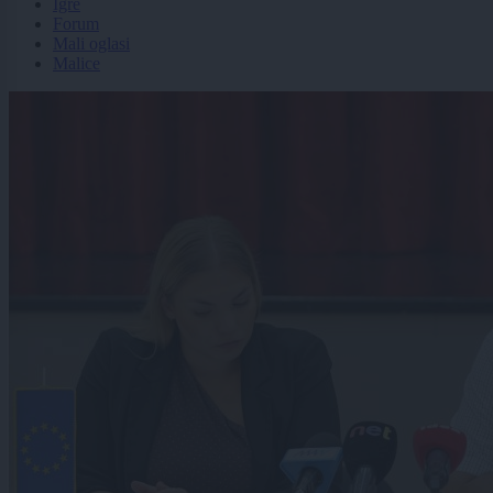
Igre
Forum
Mali oglasi
Malice