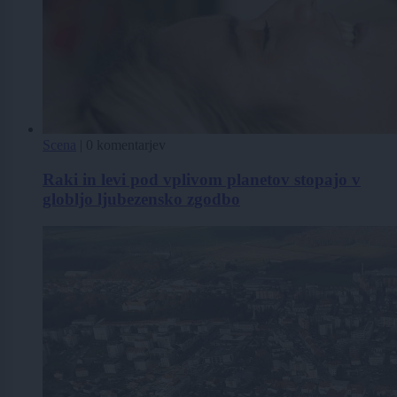
Scena
|
0 komentarjev
Raki in levi pod vplivom planetov stopajo v
globljo ljubezensko zgodbo