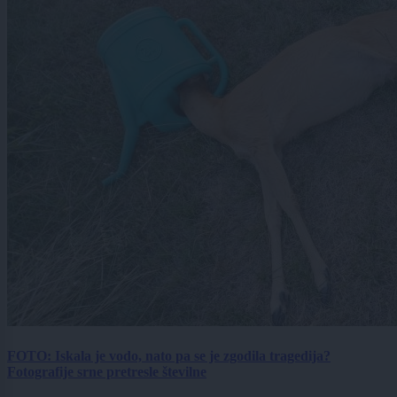
FOTO: Iskala je vodo, nato pa se je zgodila tragedija?
Fotografije srne pretresle številne