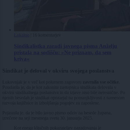
Lokalno
|
16 komentarjev
Sindikalistka zaradi javnega pisma Anželju
pristala na sodišču: »Ne priznam, da sem
kriva«
Sindikat je deloval v okviru svojega poslanstva
Lukovnjak je v več kot polurnem zagovoru
zavrnila vse očitke
.
Poudarila je, da je kot zakonita zastopnica sindikata delovala v
okviru sindikalnega poslanstva in da izjave niso bile neresnične. Po
njenih besedah je sindikat opozarjal na pomanjkljivosti z namenom
razvoja knjižnice in izboljšanja pogojev za zaposlene.
Pojasnila je, da je bilo javno pismo odziv na besede župana,
izrečene na seji mestnega sveta 30. januarja 2025.
Kot enega ključnih pokazateljev nazadovanja je