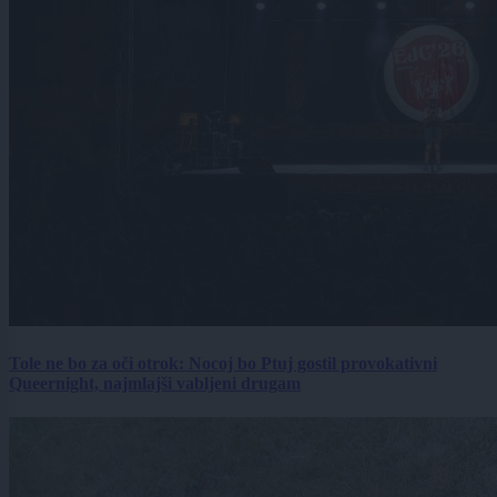
Tole ne bo za oči otrok: Nocoj bo Ptuj gostil provokativni
Queernight, najmlajši vabljeni drugam