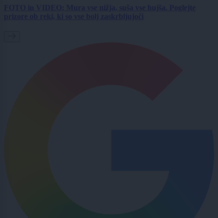
FOTO in VIDEO: Mura vse nižja, suša vse hujša. Poglejte
prizore ob reki, ki so vse bolj zaskrbljujoči