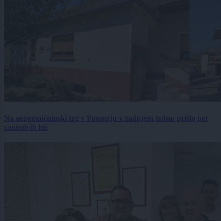
Na nepremičninski trg v Pomurju v zadnjem tednu prišlo pet
zanimivih hiš