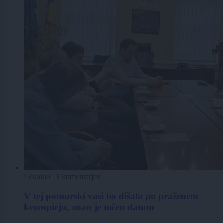
Lokalno
|
3 komentarjev
V tej pomurski vasi bo dišalo po praženem
krompirju, znan je točen datum