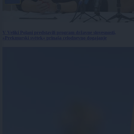
V Veliki Polani predstavili program državne slovesnosti,
»Prekmurski svétek« prinaša celodnevno dogajanje