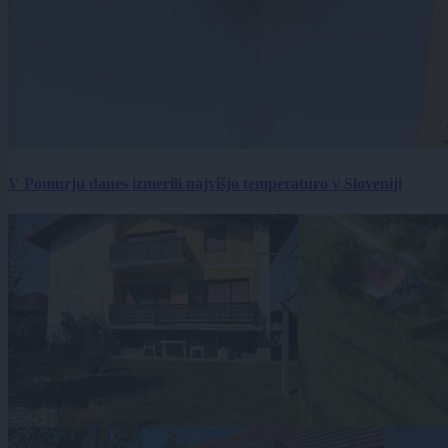
V Pomurju danes izmerili najvišjo temperaturo v Sloveniji