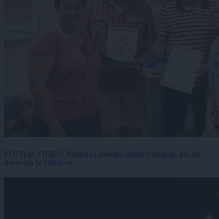
FOTO in VIDEO: Pomurca dosegla izjemen mejnik, kri sta
darovala že 100-krat