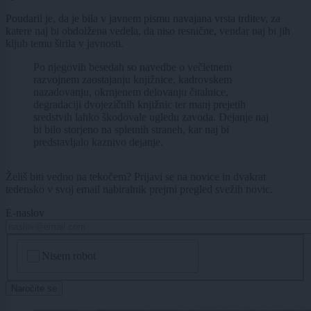
Poudaril je, da je bila v javnem pismu navajana vrsta trditev, za
katere naj bi obdolžena vedela, da niso resnične, vendar naj bi jih
kljub temu širila v javnosti.
Po njegovih besedah so navedbe o večletnem
razvojnem zaostajanju knjižnice, kadrovskem
nazadovanju, okrnjenem delovanju čitalnice,
degradaciji dvojezičnih knjižnic ter manj prejetih
sredstvih lahko škodovale ugledu zavoda. Dejanje naj
bi bilo storjeno na spletnih straneh, kar naj bi
predstavljalo kaznivo dejanje.
Želiš biti vedno na tekočem? Prijavi se na novice in dvakrat
tedensko v svoj email nabiralnik prejmi pregled svežih novic.
E-naslov
CAPTCHA
Nisem robot
Naročite se