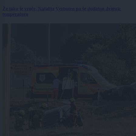
Že tako je vroče, Natalija Verboten pa še dodatno dviguje
temperaturo