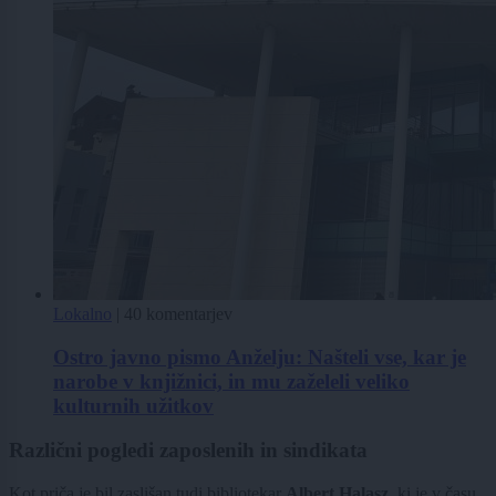
Lokalno
|
40 komentarjev
Ostro javno pismo Anželju: Našteli vse, kar je
narobe v knjižnici, in mu zaželeli veliko
kulturnih užitkov
Različni pogledi zaposlenih in sindikata
Kot priča je bil zaslišan tudi bibliotekar
Albert Halasz
, ki je v času