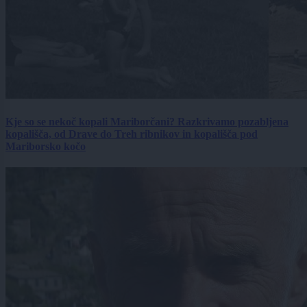
Kje so se nekoč kopali Mariborčani? Razkrivamo pozabljena
kopališča, od Drave do Treh ribnikov in kopališča pod
Mariborsko kočo