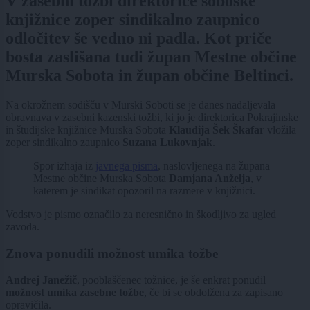
V zasebni tožbi direktorice soboške
knjižnice zoper sindikalno zaupnico
odločitev še vedno ni padla. Kot priče
bosta zaslišana tudi župan Mestne občine
Murska Sobota in župan občine Beltinci.
Na okrožnem sodišču v Murski Soboti se je danes nadaljevala
obravnava v zasebni kazenski tožbi, ki jo je direktorica Pokrajinske
in študijske knjižnice Murska Sobota
Klaudija Šek Škafar
vložila
zoper sindikalno zaupnico
Suzana Lukovnjak
.
Spor izhaja iz
javnega pisma
, naslovljenega na župana
Mestne občine Murska Sobota
Damjana Anželja
, v
katerem je sindikat opozoril na razmere v knjižnici.
Vodstvo je pismo označilo za neresnično in škodljivo za ugled
zavoda.
Znova ponudili možnost umika tožbe
Andrej Janežič
, pooblaščenec tožnice, je še enkrat ponudil
možnost umika zasebne tožbe
, če bi se obdolžena za zapisano
opravičila.