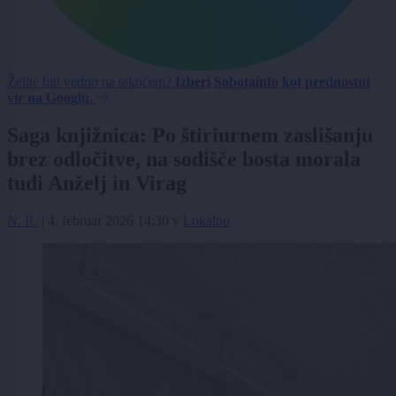
Želite biti vedno na tekočem?
Izberi Sobotainfo kot prednostni
vir na Googlu.
Saga knjižnica: Po štiriurnem zaslišanju
brez odločitve, na sodišče bosta morala
tudi Anželj in Virag
N. R.
|
4. februar 2026 14:30
v
Lokalno