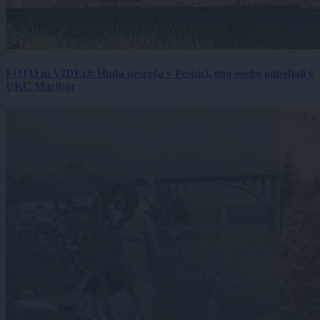
FOTO in VIDEO: Huda nesreča v Pesnici, eno osebo odpeljali v
UKC Maribor