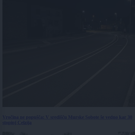
Vročina ne popušča: V središču Murske Sobote še vedno kar 30
stopinj Celzija