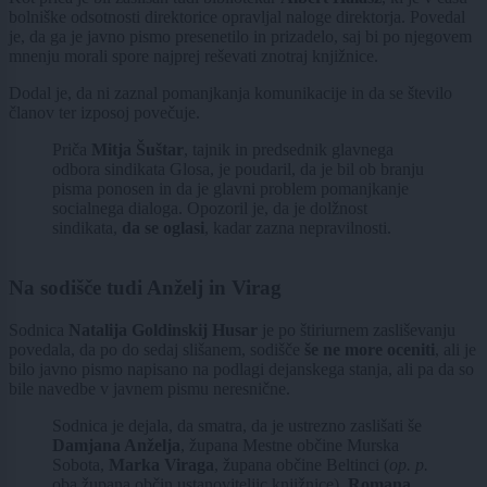
bolniške odsotnosti direktorice opravljal naloge direktorja. Povedal
je, da ga je javno pismo presenetilo in prizadelo, saj bi po njegovem
mnenju morali spore najprej reševati znotraj knjižnice.
Dodal je, da ni zaznal pomanjkanja komunikacije in da se število
članov ter izposoj povečuje.
Priča
Mitja Šuštar
, tajnik in predsednik glavnega
odbora sindikata Glosa, je poudaril, da je bil ob branju
pisma ponosen in da je glavni problem pomanjkanje
socialnega dialoga. Opozoril je, da je dolžnost
sindikata,
da se oglasi
, kadar zazna nepravilnosti.
Na sodišče tudi Anželj in Virag
Sodnica
Natalija Goldinskij Husar
je po štiriurnem zasliševanju
povedala, da po do sedaj slišanem, sodišče
še ne more oceniti
, ali je
bilo javno pismo napisano na podlagi dejanskega stanja, ali pa da so
bile navedbe v javnem pismu neresnične.
Sodnica je dejala, da smatra, da je ustrezno zaslišati še
Damjana Anželja
, župana Mestne občine Murska
Sobota,
Marka Viraga
, župana občine Beltinci (
op. p.
oba župana občin ustanoviteljic knjižnice),
Romana