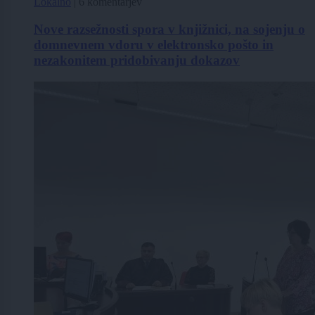
Lokalno
|
6 komentarjev
Nove razsežnosti spora v knjižnici, na sojenju o
domnevnem vdoru v elektronsko pošto in
nezakonitem pridobivanju dokazov