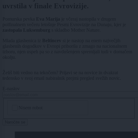
uvrstila v finale Evrovizije.
Pomurska pevka
Eva Marija
je včeraj nastopila v drugem
polfinalnem večeru letošnje Pesmi Evrovizije na Dunaju, kjer je
zastopala Luksemburg
s skladbo Mother Nature.
Mlada glasbenica iz
Beltincev
si je nastop na enem največjih
glasbenih dogodkov v Evropi priborila z zmago na nacionalnem
izboru, njen uspeh pa so z navdušenjem spremljali tudi v domačem
okolju.
Želiš biti vedno na tekočem? Prijavi se na novice in dvakrat
tedensko v svoj email nabiralnik prejmi pregled svežih novic.
E-naslov
CAPTCHA
Nisem robot
Naročite se