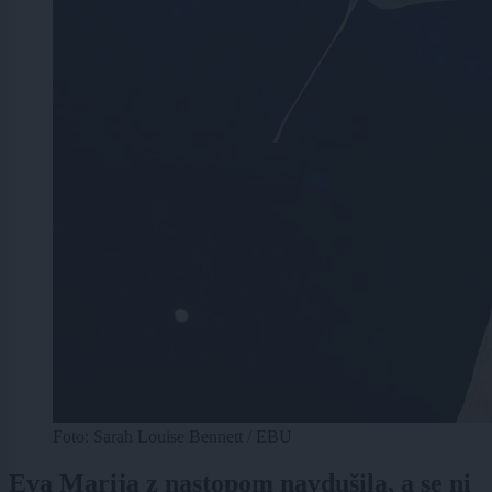
Foto: Sarah Louise Bennett / EBU
Eva Marija z nastopom navdušila, a se ni