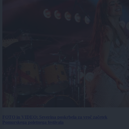
FOTO in VIDEO: Severina poskrbela za vroč začetek
Pomurskega poletnega festivala