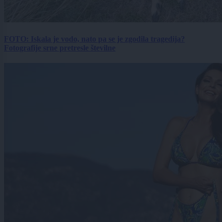
FOTO: Iskala je vodo, nato pa se je zgodila tragedija?
Fotografije srne pretresle številne