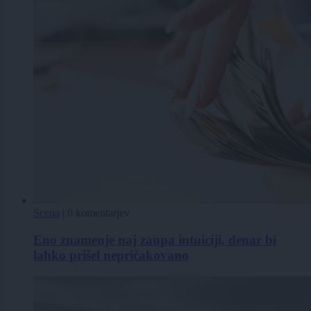
Scena
|
0 komentarjev
Eno znamenje naj zaupa intuiciji, denar bi
lahko prišel nepričakovano