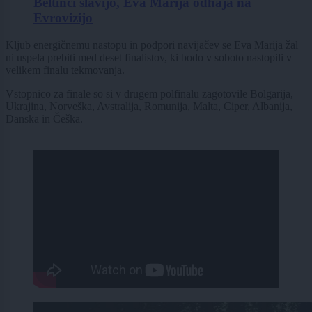
Beltinci slavijo, Eva Marija odhaja na
Evrovizijo
Kljub energičnemu nastopu in podpori navijačev se Eva Marija žal
ni uspela prebiti med deset finalistov, ki bodo v soboto nastopili v
velikem finalu tekmovanja.
Vstopnico za finale so si v drugem polfinalu zagotovile Bolgarija,
Ukrajina, Norveška, Avstralija, Romunija, Malta, Ciper, Albanija,
Danska in Češka.