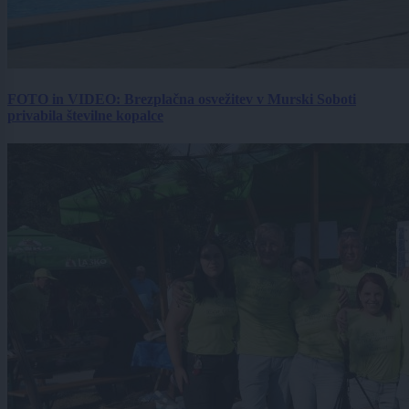
FOTO in VIDEO: Brezplačna osvežitev v Murski Soboti
privabila številne kopalce