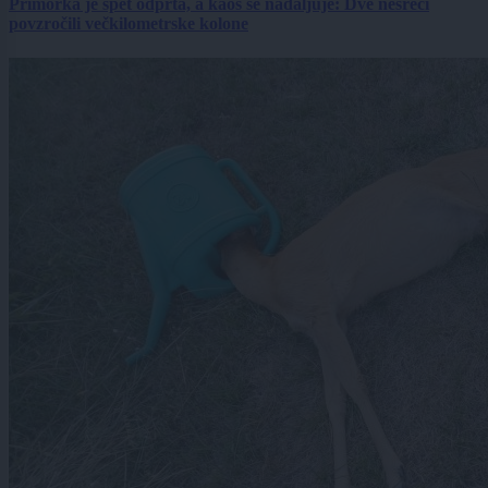
Primorka je spet odprta, a kaos se nadaljuje: Dve nesreči
povzročili večkilometrske kolone