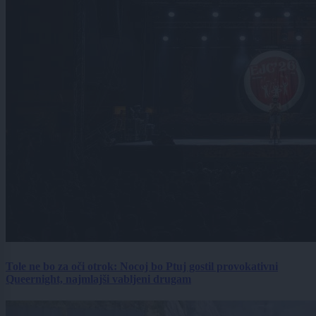
Tole ne bo za oči otrok: Nocoj bo Ptuj gostil provokativni
Queernight, najmlajši vabljeni drugam