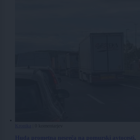
Kronika
|
0 komentarjev
Huda prometna nesreča na pomurski avtocesti,