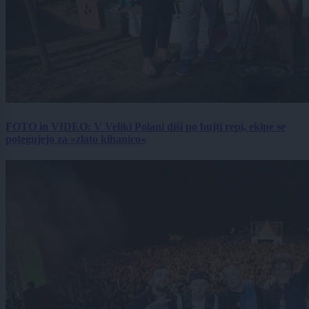
FOTO in VIDEO: V Veliki Polani diši po bujti repi, ekipe se
potegujejo za »zlato kihanico«