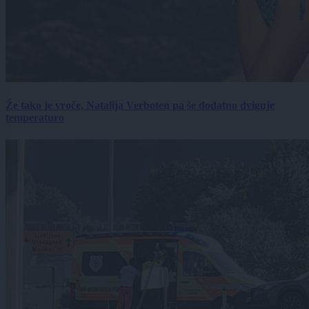
Že tako je vroče, Natalija Verboten pa še dodatno dviguje
temperaturo