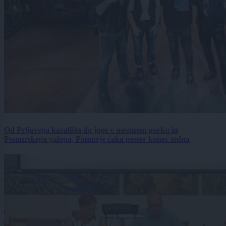
Od Prljavega kazališta do joge v mestnem parku in
Pomurskega galopa, Pomurje čaka pester konec tedna