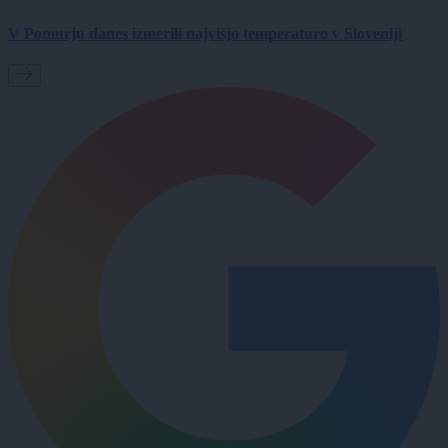
V Pomurju danes izmerili najvišjo temperaturo v Sloveniji