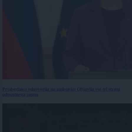
Predsednica odgovorila na ugibanja: Objavila vse tri strani
odpustnega pisma