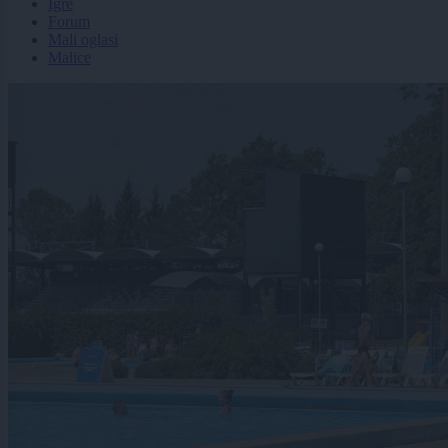
Igre
Forum
Mali oglasi
Malice