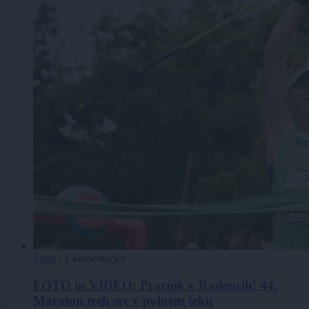
Šport
|
1 komentarjev
FOTO in VIDEO: Praznik v Radencih! 44.
Maraton treh src v polnem teku