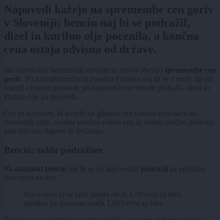
Napovedi kažejo na spremembe cen goriv
v Sloveniji: bencin naj bi se podražil,
dizel in kurilno olje pocenila, a končna
cena ostaja odvisna od države.
Na slovenskih bencinskih servisih se znova obetajo
spremembe cen
goriv
. Po zadnjih izračunih časnika
Finance
naj bi se v torek zgodil
manjši cenovni preobrat, pri katerem bi se bencin podražil, dizel in
kurilno olje pa pocenila.
Gre za napoved, ki temelji na gibanju cen naftnih derivatov na
svetovnih trgih, vendar končno višino cen še vedno močno določajo
tudi državne dajatve in trošarine.
Bencin: rahla podražitev
95-oktanski bencin
naj bi se po napovedih
podražil
za približno
dva centa na liter.
Nova cena bi se tako gibala okoli 1,70 evra za liter,
medtem ko trenutno znaša 1,683 evra za liter.
Čeprav gre za relativno majhno razliko, se ta pri rednem točenju