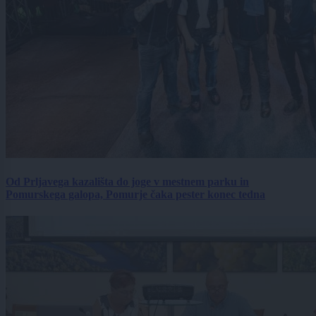
Od Prljavega kazališta do joge v mestnem parku in
Pomurskega galopa, Pomurje čaka pester konec tedna