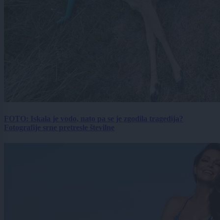
FOTO: Iskala je vodo, nato pa se je zgodila tragedija?
Fotografije srne pretresle številne