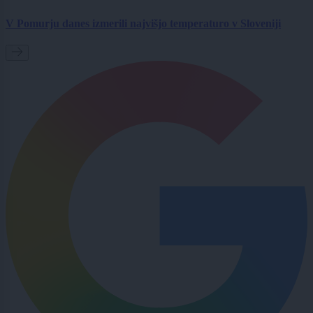
V Pomurju danes izmerili najvišjo temperaturo v Sloveniji