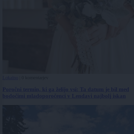
Lokalno
|
0 komentarjev
Poročni termin, ki ga želijo vsi: Ta datum je bil med
bodočimi mladoporočenci v Lendavi najbolj iskan