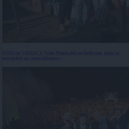
FOTO in VIDEO: V Veliki Polani diši po bujti repi, ekipe se
potegujejo za »zlato kihanico«