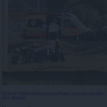
FOTO in VIDEO: Huda nesreča v Pesnici, eno osebo odpeljali v
UKC Maribor