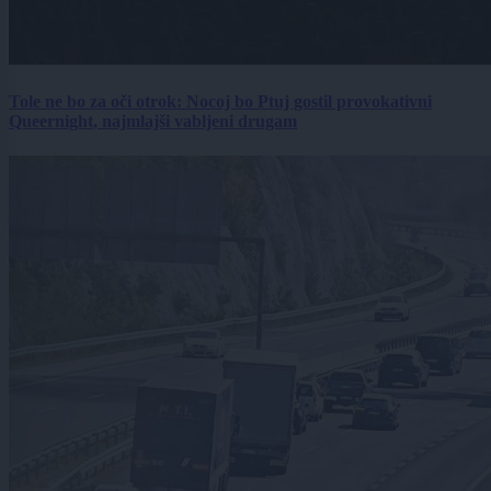
Tole ne bo za oči otrok: Nocoj bo Ptuj gostil provokativni
Queernight, najmlajši vabljeni drugam