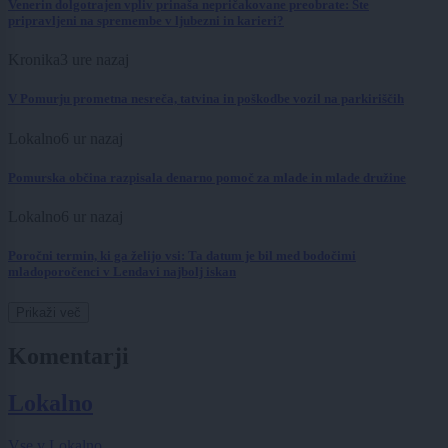
Venerin dolgotrajen vpliv prinaša nepričakovane preobrate: Ste
pripravljeni na spremembe v ljubezni in karieri?
Kronika
3 ure nazaj
V Pomurju prometna nesreča, tatvina in poškodbe vozil na parkiriščih
Lokalno
6 ur nazaj
Pomurska občina razpisala denarno pomoč za mlade in mlade družine
Lokalno
6 ur nazaj
Poročni termin, ki ga želijo vsi: Ta datum je bil med bodočimi
mladoporočenci v Lendavi najbolj iskan
Prikaži več
Komentarji
Lokalno
Vse v Lokalno