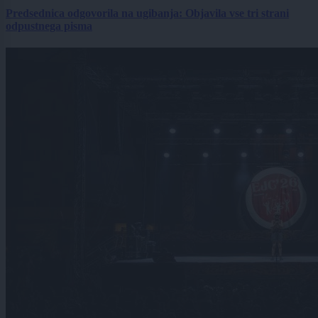
Predsednica odgovorila na ugibanja: Objavila vse tri strani
odpustnega pisma