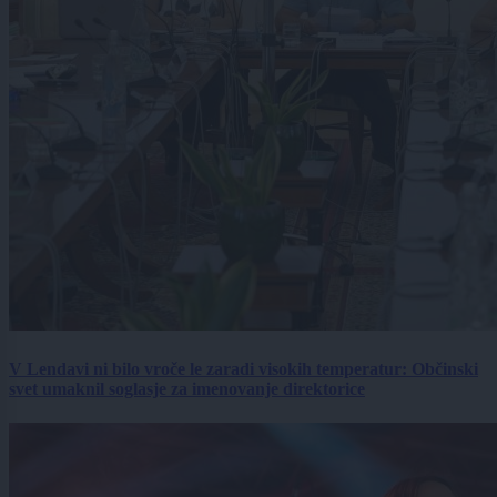
V Lendavi ni bilo vroče le zaradi visokih temperatur: Občinski
svet umaknil soglasje za imenovanje direktorice