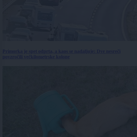
Primorka je spet odprta, a kaos se nadaljuje: Dve nesreči
povzročili večkilometrske kolone