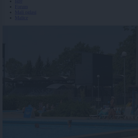
Igre
Forum
Mali oglasi
Malice