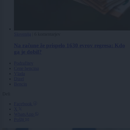
Slovenija
|
6 komentarjev
Na račune že prispelo 1630 evrov regresa: Kdo
ga je dobil?
Podražitev
Cene bencina
Vlada
Dizel
Bencin
Deli
Facebook
X
WhatsApp
Pošlji