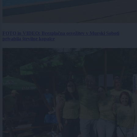
FOTO in VIDEO: Brezplačna osvežitev v Murski Soboti
privabila številne kopalce