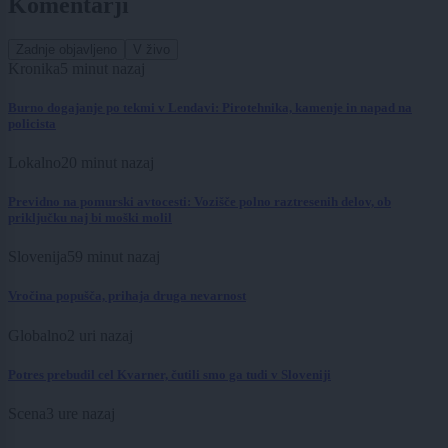
Komentarji
Zadnje objavljeno
V živo
Kronika
5 minut nazaj
Burno dogajanje po tekmi v Lendavi: Pirotehnika, kamenje in napad na
policista
Lokalno
20 minut nazaj
Previdno na pomurski avtocesti: Vozišče polno raztresenih delov, ob
priključku naj bi moški molil
Slovenija
59 minut nazaj
Vročina popušča, prihaja druga nevarnost
Globalno
2 uri nazaj
Potres prebudil cel Kvarner, čutili smo ga tudi v Sloveniji
Scena
3 ure nazaj