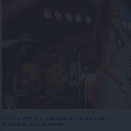
FOTO in VIDEO: Severina poskrbela za vroč začetek
Pomurskega poletnega festivala