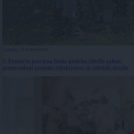
Lokalno
|
0 komentarjev
V Pomurju potrjena huda gniloba čebelje zalege,
prepovedani premiki čebelnjakov in čebeljih družin