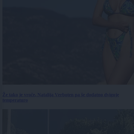
Že tako je vroče, Natalija Verboten pa še dodatno dviguje
temperaturo