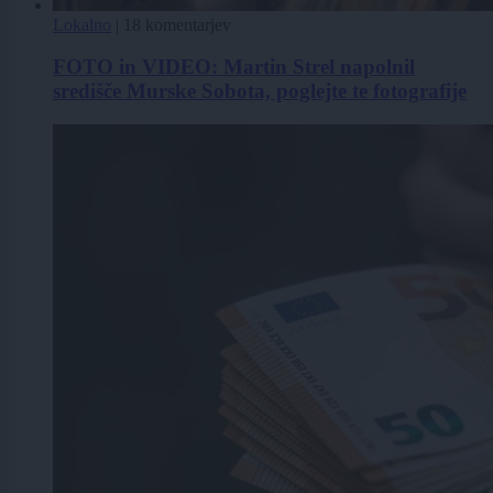
Lokalno
|
18 komentarjev
FOTO in VIDEO: Martin Strel napolnil
središče Murske Sobota, poglejte te fotografije