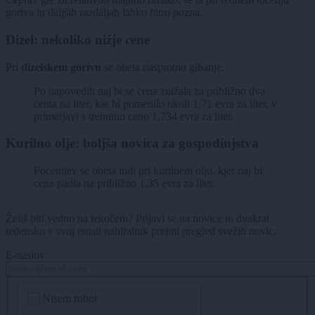
goriva in daljših razdaljah lahko hitro pozna.
Dizel: nekoliko nižje cene
Pri
dizelskem gorivu
se obeta nasprotno gibanje.
Po napovedih naj bi se cena znižala
za približno dva
centa na liter, kar bi pomenilo okoli 1,71 evra za liter, v
primerjavi s trenutno ceno 1,734 evra za liter.
Kurilno olje: boljša novica za gospodinjstva
Pocenitev se obeta tudi pri kurilnem olju, kjer naj bi
cena padla na približno 1,35 evra za liter.
Želiš biti vedno na tekočem? Prijavi se na novice in dvakrat
tedensko v svoj email nabiralnik prejmi pregled svežih novic.
E-naslov
CAPTCHA
Nisem robot