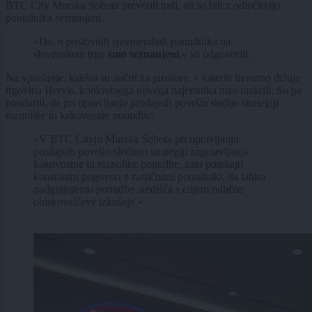
BTC City Murska Sobota preverili tudi, ali so bili z odločitvijo
ponudnika seznanjeni.
»Da, o poslovnih spremembah ponudnika na
slovenskem trgu
smo seznanjeni
,« so odgovorili.
Na vprašanje, kakšni so načrti za prostore, v katerih trenutno deluje
trgovina Hervis, konkretnega novega najemnika niso razkrili. So pa
poudarili, da pri upravljanju prodajnih površin sledijo strategiji
raznolike in kakovostne ponudbe:
»V BTC Cityju Murska Sobota pri upravljanju
prodajnih površin sledimo strategiji zagotavljanja
kakovostne in raznolike ponudbe, zato potekajo
konstantni pogovori z različnimi ponudniki, da lahko
nadgrajujemo ponudbo središča s ciljem odlične
obiskovalčeve izkušnje.«