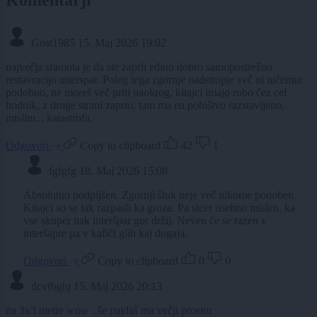
Gost1985
15. Maj 2026 19:02
največja sramota je da ste zaprli edino dobro samopostrežno
restavracijo interspar. Poleg tega zgornje nadstropje več ni ničemur
podobno, ne moreš več priti naokrog, kitajci imajo robo čez cel
hodnik, z druge strani zaprto, tam ma en pohištvo razstavljeno,
mislim... katastrofa.
Odgovori
Copy to clipboard
42
1
fgfgfg
18. Maj 2026 15:08
Absolutno podpijšen. Zgornji štuk neje več nikome podoben.
Kitajci so se tak razpasli ka groza. Pa sicer osebno mislen, ka
vse skuper itak interšpar gor držij. Neven če se razen v
interšapre pa v kafiči glih kaj dogaja.
Odgovori
Copy to clipboard
0
0
dcvfbghj
15. Maj 2026 20:13
na 3x3 metre wow ..še pajdaš ma večji prostor