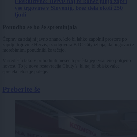
Ekskluzivno: Hervis naj bi konec julija zaprl
vse trgovine v Sloveniji, brez dela okoli 250
ljudi
Ponudba se bo še spreminjala
Čeprav za zdaj ni javno znano, kdo bi lahko zapolnil prostore po
zaprtju trgovine Hervis, iz odgovora BTC City izhaja, da pogovori z
morebitnimi ponudniki že tečejo.
V središču tako v prihodnjih mesecih pričakujejo vsaj eno potrjeno
novost. To je nova restavracija Chuty’s, ki naj bi obiskovalce
sprejela letošnje poletje.
Preberite še