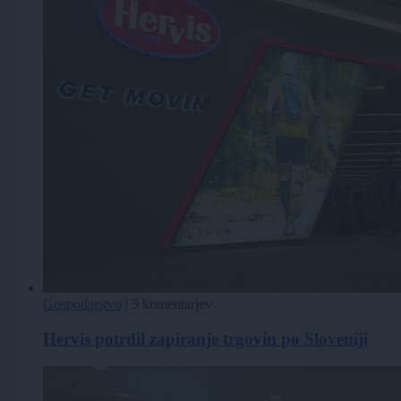
Gospodarstvo
|
5 komentarjev
Hervis potrdil zapiranje trgovin po Sloveniji