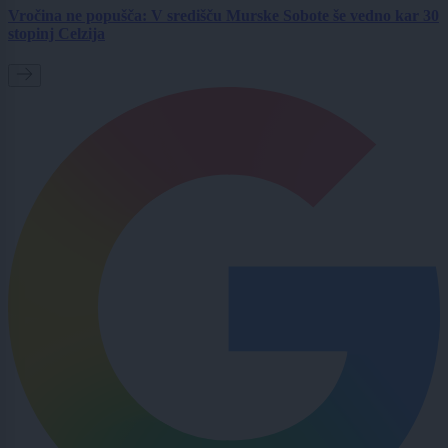
Vročina ne popušča: V središču Murske Sobote še vedno kar 30
stopinj Celzija