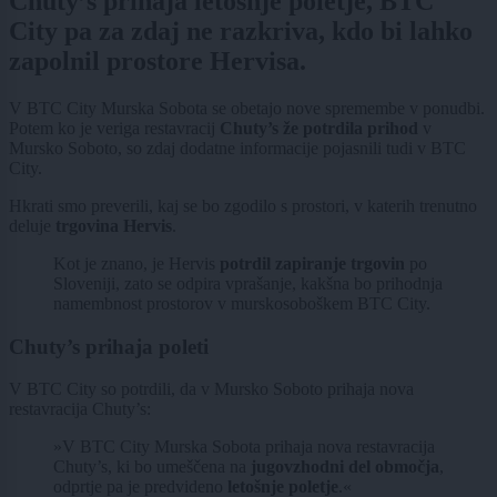
Chuty’s prihaja letošnje poletje, BTC
City pa za zdaj ne razkriva, kdo bi lahko
zapolnil prostore Hervisa.
V BTC City Murska Sobota se obetajo nove spremembe v ponudbi.
Potem ko je veriga restavracij
Chuty’s že potrdila prihod
v
Mursko Soboto, so zdaj dodatne informacije pojasnili tudi v BTC
City.
Hkrati smo preverili, kaj se bo zgodilo s prostori, v katerih trenutno
deluje
trgovina Hervis
.
Kot je znano, je Hervis
potrdil zapiranje trgovin
po
Sloveniji, zato se odpira vprašanje, kakšna bo prihodnja
namembnost prostorov v murskosoboškem BTC City.
Chuty’s prihaja poleti
V BTC City so potrdili, da v Mursko Soboto prihaja nova
restavracija Chuty’s:
»V BTC City Murska Sobota prihaja nova restavracija
Chuty’s, ki bo umeščena na
jugovzhodni del območja
,
odprtje pa je predvideno
letošnje poletje
.«