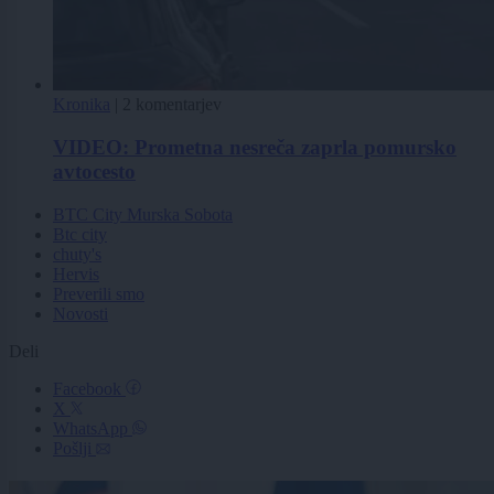
Kronika
|
2 komentarjev
VIDEO: Prometna nesreča zaprla pomursko
avtocesto
BTC City Murska Sobota
Btc city
chuty's
Hervis
Preverili smo
Novosti
Deli
Facebook
X
WhatsApp
Pošlji