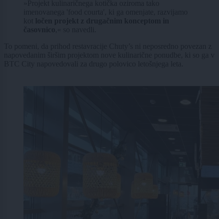
»Projekt kulinaričnega kotička oziroma tako
imenovanega 'food courta', ki ga omenjate, razvijamo
kot
ločen projekt z drugačnim konceptom in
časovnico
,« so navedli.
To pomeni, da prihod restavracije Chuty’s ni neposredno povezan z
napovedanim širšim projektom nove kulinarične ponudbe, ki so ga v
BTC City napovedovali za drugo polovico letošnjega leta.