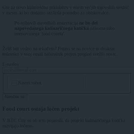
Gre za novo kulinarično pridobitev v enem večjih trgovskih središč
v mestu, ki bo dodatno razširila ponudbo za obiskovalce.
Po njihovih navedbah restavracija
ne bo del
napovedanega kulinaričnega kotička
oziroma tako
imenovanega 'food courta'.
Želiš biti vedno na tekočem? Prijavi se na novice in dvakrat
tedensko v svoj email nabiralnik prejmi pregled svežih novic.
E-naslov
CAPTCHA
Nisem robot
Naročite se
Food court ostaja ločen projekt
V BTC City so ob tem pojasnili, da projekt kulinaričnega kotička
razvijajo ločeno.