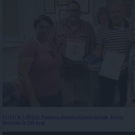
FOTO in VIDEO: Pomurca dosegla izjemen mejnik, kri sta
darovala že 100-krat