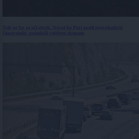
Tole ne bo za oči otrok: Nocoj bo Ptuj gostil provokativni
Queernight, najmlajši vabljeni drugam