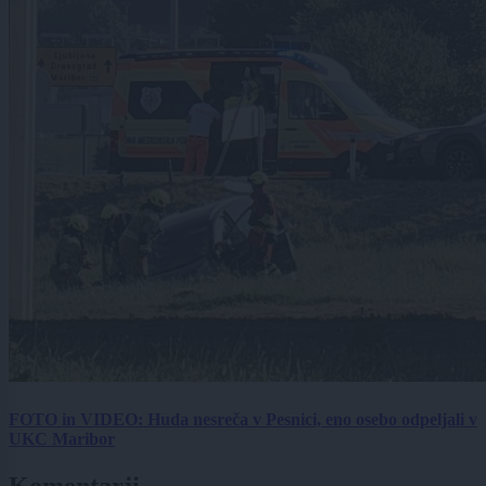
FOTO in VIDEO: Huda nesreča v Pesnici, eno osebo odpeljali v
UKC Maribor
Komentarji