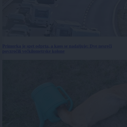
Primorka je spet odprta, a kaos se nadaljuje: Dve nesreči
povzročili večkilometrske kolone