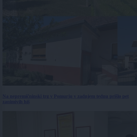
Na nepremičninski trg v Pomurju v zadnjem tednu prišlo pet
zanimivih hiš