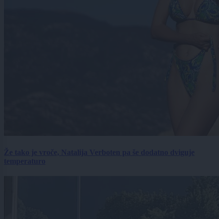
Že tako je vroče, Natalija Verboten pa še dodatno dviguje
temperaturo