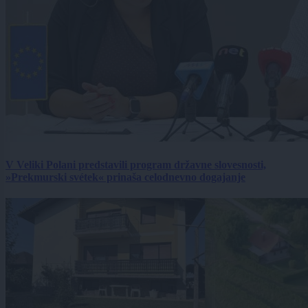
V Veliki Polani predstavili program državne slovesnosti,
»Prekmurski svétek« prinaša celodnevno dogajanje