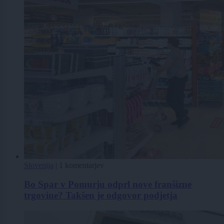
Slovenija
|
1 komentarjev
Bo Spar v Pomurju odprl nove franšizne
trgovine? Takšen je odgovor podjetja