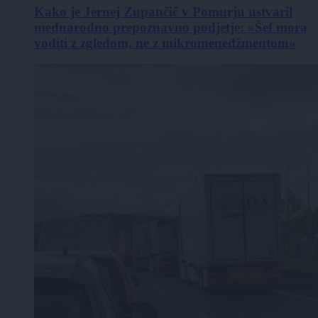
Kako je Jernej Zupančič v Pomurju ustvaril
mednarodno prepoznavno podjetje: »Šef mora
voditi z zgledom, ne z mikromenedžmentom«