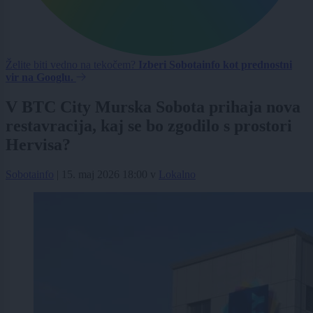
Želite biti vedno na tekočem?
Izberi Sobotainfo kot prednostni
vir na Googlu.
V BTC City Murska Sobota prihaja nova
restavracija, kaj se bo zgodilo s prostori
Hervisa?
Sobotainfo
|
15. maj 2026 18:00
v
Lokalno