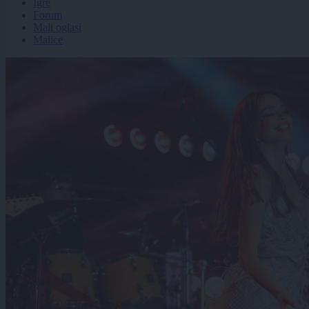
Igre
Forum
Mali oglasi
Malice