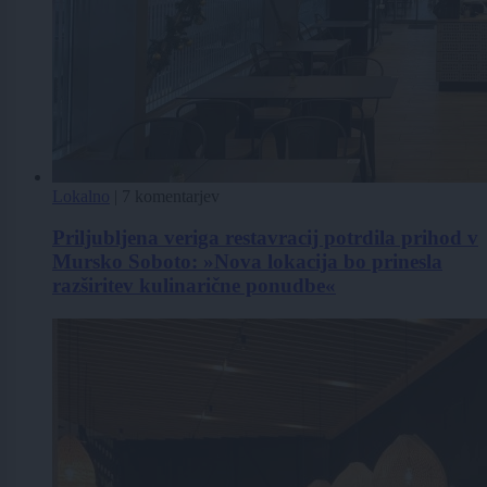
Lokalno
|
7 komentarjev
Priljubljena veriga restavracij potrdila prihod v
Mursko Soboto: »Nova lokacija bo prinesla
razširitev kulinarične ponudbe«