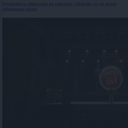
Predsednica odgovorila na ugibanja: Objavila vse tri strani
odpustnega pisma