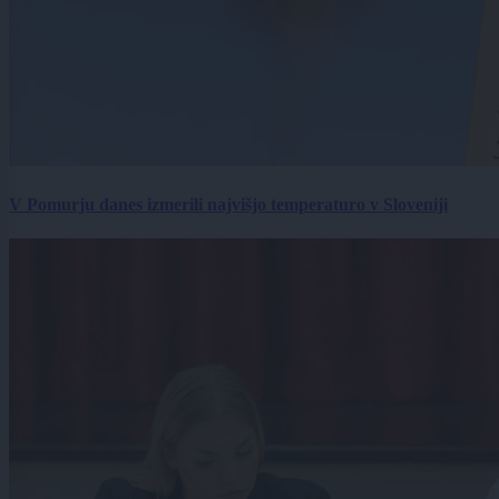
V Pomurju danes izmerili najvišjo temperaturo v Sloveniji