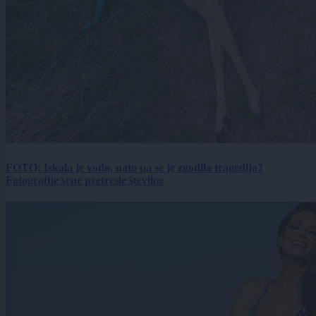
FOTO: Iskala je vodo, nato pa se je zgodila tragedija?
Fotografije srne pretresle številne