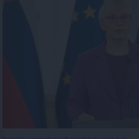
Predsednica odgovorila na ugibanja: Objavila vse tri strani