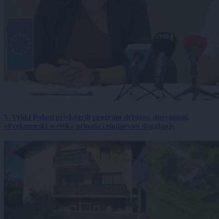
V Veliki Polani predstavili program državne slovesnosti,
»Prekmurski svétek« prinaša celodnevno dogajanje