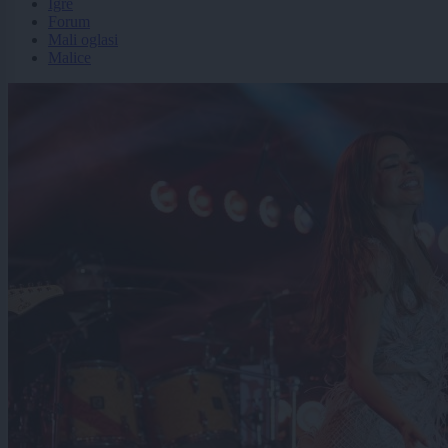
Igre
Forum
Mali oglasi
Malice