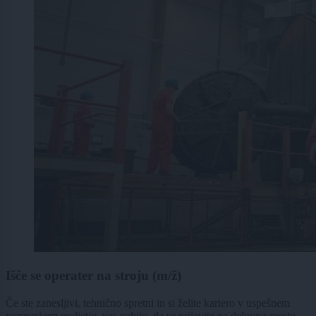
Išče se operater na stroju (m/ž)
Če ste zanesljivi, tehnično spretni in si želite kariero v uspešnem
pomurskem podjetju, vas vabijo, da se prijavite na delovno mesto