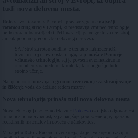
avtomatiziran stroj v Evropi, ki odpira
tudi nova delovna mesta.
Roto
v svoji tovarni v Puconcih pravkar vgrajuje
največji
rotomoulding stroj v Evropi
, ki predstavlja vrhunec tehnologije
polimerov in Industrije 4.0. Pri investiciji pa ne gre le za nov stroj,
ampak popolno preobrazbo delovnega procesa.
SAT stroj za rotomoulding je trenutno najmodernejši
tovrstni stroj na evropskem trgu, ki
prinaša v Pomurje
vrhunsko tehnologijo
, saj je povsem avtomatiziran in
opremljen z naprednimi krmilniki, ki omogočajo tudi
strojno učenje.
Na njem bodo proizvajali
ogromne rezervoarje za shranjevanje
in čiščenje vode
do dolžine sedem metrov.
Nova tehnologija prinaša tudi nova delovna mesta
Nova tehnologija ponovno izkazuje
Rotojevo
okoljsko odgovornost
in trajnostno naravnanost, saj zmanjšuje porabo energije, uporabo
recikliranih materialov in povečuje učinkovitost.
V podjetju Roto v Puconcih verjamejo, da je uvajanje inovacij in
novih tehnologij pomembno tudi za olajšanje dela zaposlenih. Z