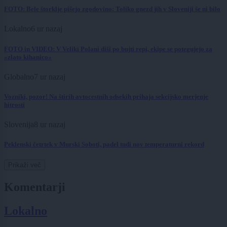
FOTO: Bele štorklje pišejo zgodovino: Toliko gnezd jih v Sloveniji še ni bilo
Lokalno
6 ur nazaj
FOTO in VIDEO: V Veliki Polani diši po bujti repi, ekipe se potegujejo za
»zlato kihanico«
Globalno
7 ur nazaj
Vozniki, pozor! Na štirih avtocestnih odsekih prihaja sekcijsko merjenje
hitrosti
Slovenija
8 ur nazaj
Peklenski četrtek v Murski Soboti, padel tudi nov temperaturni rekord
Prikaži več
Komentarji
Lokalno