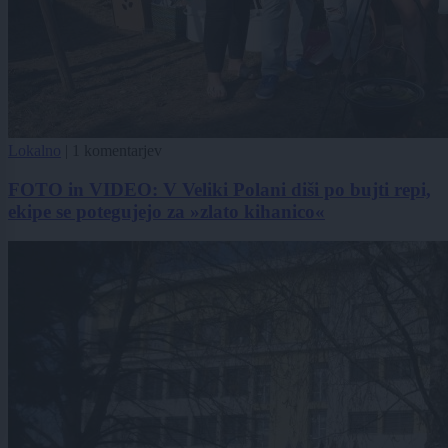
Lokalno
|
1 komentarjev
FOTO in VIDEO: V Veliki Polani diši po bujti repi,
ekipe se potegujejo za »zlato kihanico«