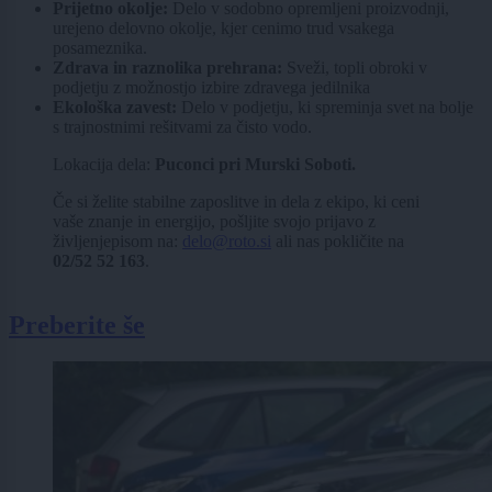
Prijetno okolje:
Delo v sodobno opremljeni proizvodnji,
urejeno delovno okolje, kjer cenimo trud vsakega
posameznika.
Zdrava in raznolika prehrana:
Sveži, topli obroki v
podjetju z možnostjo izbire zdravega jedilnika
Ekološka zavest:
Delo v podjetju, ki spreminja svet na bolje
s trajnostnimi rešitvami za čisto vodo.
Lokacija dela:
Puconci pri Murski Soboti.
Če si želite stabilne zaposlitve in dela z ekipo, ki ceni
vaše znanje in energijo, pošljite svojo prijavo z
življenjepisom na:
delo@roto.si
ali nas pokličite na
02/52 52 163
.
Preberite še