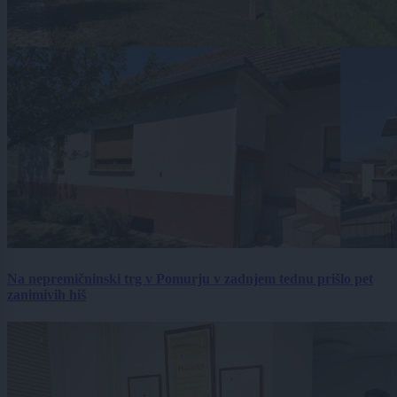
Na nepremičninski trg v Pomurju v zadnjem tednu prišlo pet
zanimivih hiš