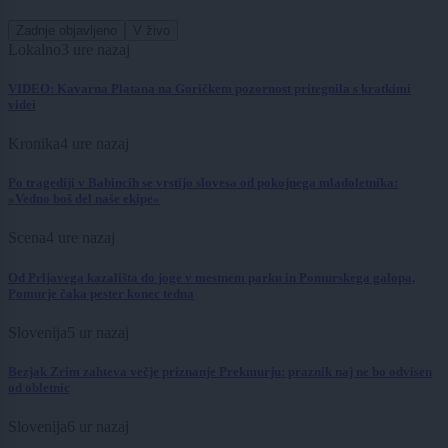
Zadnje objavljeno
V živo
Lokalno
3 ure nazaj
VIDEO: Kavarna Platana na Goričkem pozornost pritegnila s kratkimi
videi
Kronika
4 ure nazaj
Po tragediji v Babincih se vrstijo slovesa od pokojnega mladoletnika:
»Vedno boš del naše ekipe«
Scena
4 ure nazaj
Od Prljavega kazališta do joge v mestnem parku in Pomurskega galopa,
Pomurje čaka pester konec tedna
Slovenija
5 ur nazaj
Bezjak Zrim zahteva večje priznanje Prekmurju: praznik naj ne bo odvisen
od obletnic
Slovenija
6 ur nazaj