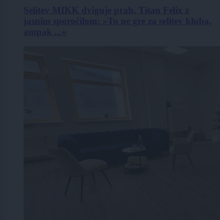
Selitev MIKK dviguje prah, Titan Felix z
jasnim sporočilom: »Tu ne gre za selitev kluba,
ampak ...«