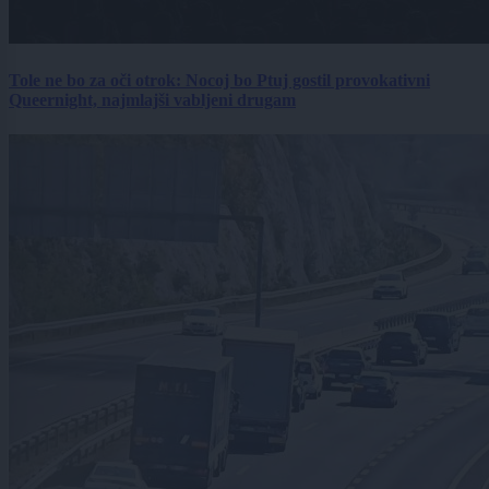
Tole ne bo za oči otrok: Nocoj bo Ptuj gostil provokativni
Queernight, najmlajši vabljeni drugam