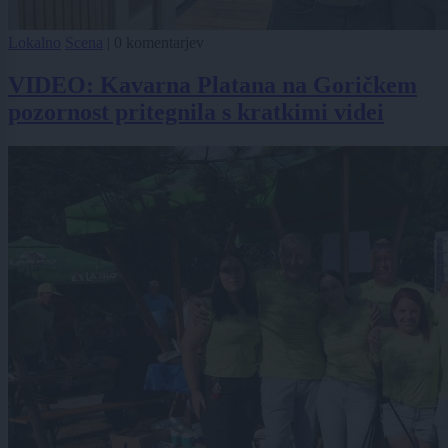
Lokalno
Scena
|
0 komentarjev
VIDEO: Kavarna Platana na Goričkem
pozornost pritegnila s kratkimi videi