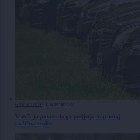
Gospodarstvo
|
0 komentarjev
V stečaju pomurskega podjetja naprodaj
različna vozila