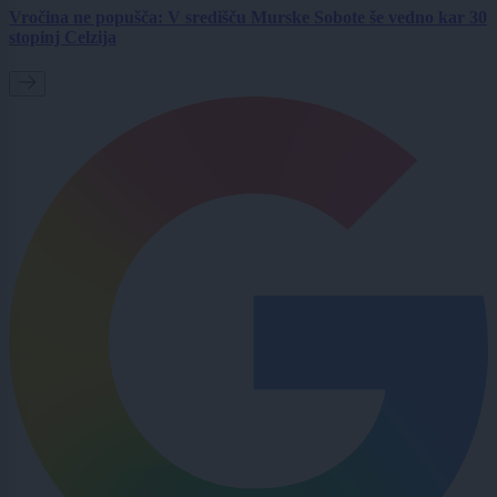
Vročina ne popušča: V središču Murske Sobote še vedno kar 30
stopinj Celzija