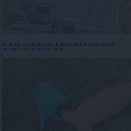
Primorka je spet odprta, a kaos se nadaljuje: Dve nesreči
povzročili večkilometrske kolone