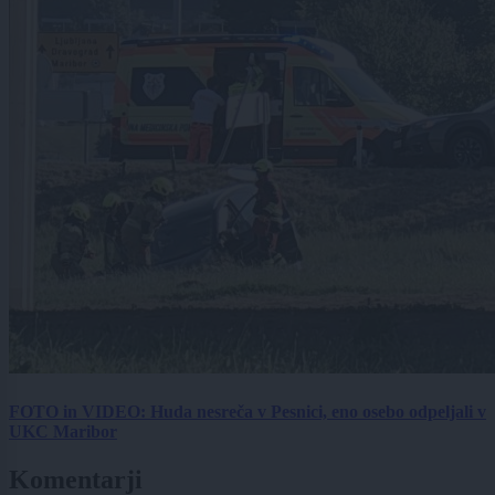
FOTO in VIDEO: Huda nesreča v Pesnici, eno osebo odpeljali v
UKC Maribor
Komentarji