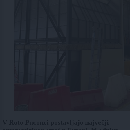
V Roto Puconci postavljajo največji