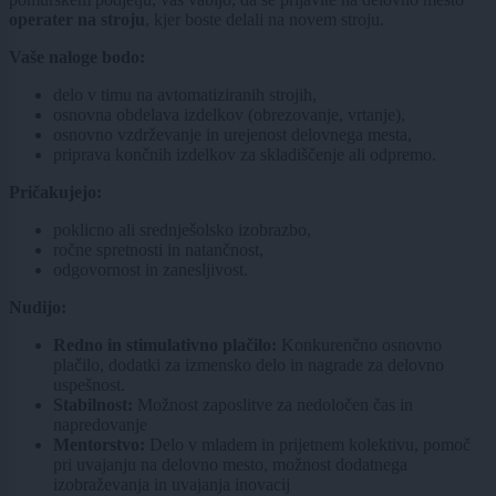
operater na stroju
, kjer boste delali na novem stroju.
Vaše naloge bodo:
delo v timu na avtomatiziranih strojih,
osnovna obdelava izdelkov (obrezovanje, vrtanje),
osnovno vzdrževanje in urejenost delovnega mesta,
priprava končnih izdelkov za skladiščenje ali odpremo.
Pričakujejo:
poklicno ali srednješolsko izobrazbo,
ročne spretnosti in natančnost,
odgovornost in zanesljivost.
Nudijo:
Redno in stimulativno plačilo:
Konkurenčno osnovno
plačilo, dodatki za izmensko delo in nagrade za delovno
uspešnost.
Stabilnost:
Možnost zaposlitve za nedoločen čas in
napredovanje
Mentorstvo:
Delo v mladem in prijetnem kolektivu, pomoč
pri uvajanju na delovno mesto, možnost dodatnega
izobraževanja in uvajanja inovacij