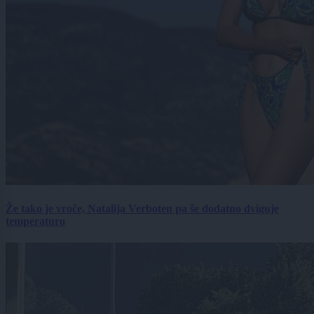
Že tako je vroče, Natalija Verboten pa še dodatno dviguje
temperaturo