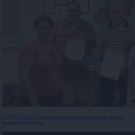
FOTO in VIDEO: Pomurca dosegla izjemen mejnik, kri sta
darovala že 100-krat