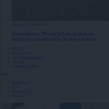
Lokalno
|
0 komentarjev
Ekskluzivno v Murski Soboti: Prekmurje
dobilo prvo hiperbarično kisikovo komoro
ROTO
roto puconci
novo delovno mesto
roto eco
Operater na stroju
Deli
Facebook
X
WhatsApp
Pošlji