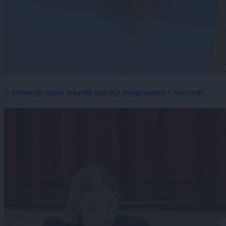
V Pomurju danes izmerili najvišjo temperaturo v Sloveniji