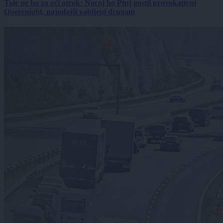
Tole ne bo za oči otrok: Nocoj bo Ptuj gostil provokativni
Queernight, najmlajši vabljeni drugam