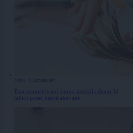
Scena
|
0 komentarjev
Eno znamenje naj zaupa intuiciji, denar bi
lahko prišel nepričakovano