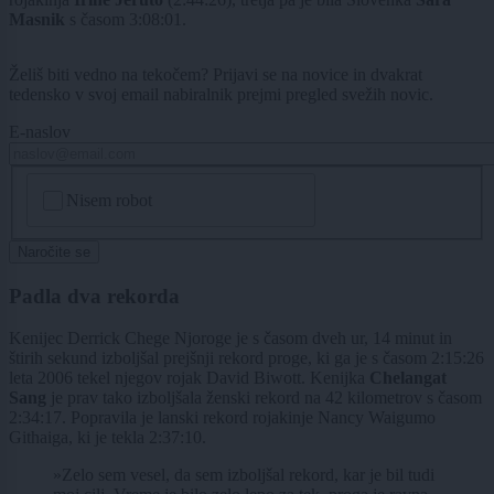
Masnik
s časom 3:08:01.
Želiš biti vedno na tekočem? Prijavi se na novice in dvakrat
tedensko v svoj email nabiralnik prejmi pregled svežih novic.
E-naslov
CAPTCHA
Nisem robot
Naročite se
Padla dva rekorda
Kenijec Derrick Chege Njoroge je s časom dveh ur, 14 minut in
štirih sekund izboljšal prejšnji rekord proge, ki ga je s časom 2:15:26
leta 2006 tekel njegov rojak David Biwott. Kenijka
Chelangat
Sang
je prav tako izboljšala ženski rekord na 42 kilometrov s časom
2:34:17. Popravila je lanski rekord rojakinje Nancy Waigumo
Githaiga, ki je tekla 2:37:10.
»Zelo sem vesel, da sem izboljšal rekord, kar je bil tudi