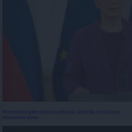
Predsednica odgovorila na ugibanja: Objavila vse tri strani
odpustnega pisma