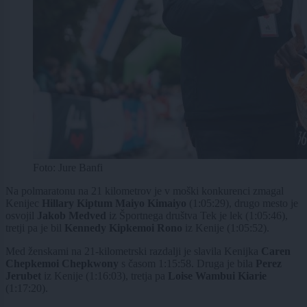
Foto: Jure Banfi
Na polmaratonu na 21 kilometrov je v moški konkurenci zmagal
Kenijec
Hillary Kiptum Maiyo Kimaiyo
(1:05:29), drugo mesto je
osvojil
Jakob Medved
iz Športnega društva Tek je lek (1:05:46),
tretji pa je bil
Kennedy Kipkemoi Rono
iz Kenije (1:05:52).
Med ženskami na 21-kilometrski razdalji je slavila Kenijka
Caren
Chepkemoi Chepkwony
s časom 1:15:58. Druga je bila
Perez
Jerubet
iz Kenije (1:16:03), tretja pa
Loise Wambui Kiarie
(1:17:20).