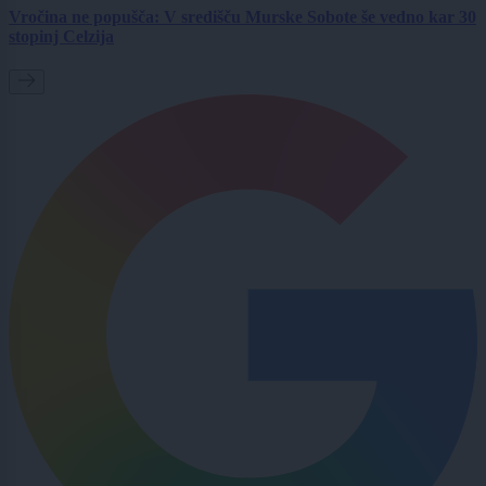
Vročina ne popušča: V središču Murske Sobote še vedno kar 30
stopinj Celzija