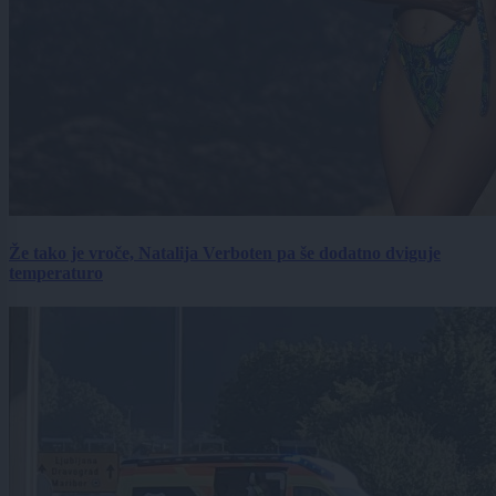
Že tako je vroče, Natalija Verboten pa še dodatno dviguje
temperaturo