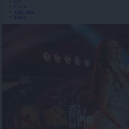
Igre
Forum
Mali oglasi
Malice