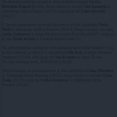
Na desetkilometrski razdalji je med moškimi zmagal Madžar
Benedek Kaposi (
32:26), drugo mesto je osvojil
Vito Kunstek
iz
Atletskega kluba Poljane (34:05), tretji pa je bil
Luka Kovačič
(34:22).
V ženski konkurenci na deset kilometrov je bila najhitrejša
Nuša
Mali
iz Atletskega društva Kronos (39:05). Drugo mesto je osvojila
Anita Gabrovec
iz ekipe Štrekna runners Koroška (43:37), tretja pa
je bila
Špela Kržan
iz Urbanih tekačev (44:13).
Na petkilometrski razdalji je med moškimi slavil
Urh Vrecl
(17:55),
le štiri sekunde za njim je v cilj priteke
l Nik Kojc
iz ekipe Purekey
Nutrition (17:59), tretji pa je bil
Jan Kramer
iz ekipe Ocean
Orchids running team_NOGRAD (18:29).
Med ženskami na pet kilometrov je bila najhitrejša
Urška Martinec
iz Atletskega kluba Pomurje (19:25), drugo mesto je osvojila
Tjaša
Žalig
(20:25), tretja pa
Urška Krašovec
iz Atletskega kluba
Sevnica (20:50).