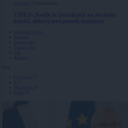
Lokalno
|
7 komentarjev
VIDEO: Nasilje in izkoriščanje na slovenski
kmetiji, delavci sami posneli dogajanje
Maraton treh src
Maraton
Zmagovalec
Zmagovalci
Tek
Radenci
Deli
Facebook
X
WhatsApp
Pošlji