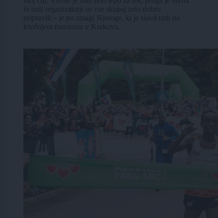
moj cilj. Vreme je bilo zelo lepo za tek, proga je ravna
in tudi organizatorji so vse skupaj zelo dobro
pripravili,« je po zmagi Njoroge, ki je slavil tudi na
letošnjem maratonu v Krakovu.