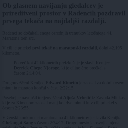
Ob glasnem navijanju gledalcev je
prireditveni prostor v Radencih pozdravil
prvega tekača na najdaljši razdalji.
Radenci so dočakali enega osrednjih trenutkov letošnjega 44.
Maratona treh src.
V cilj je pritekel
prvi tekač na maratonski razdalji
, dolgi 42,195
kilometra.
Po več kot 42 kilometrih preizkušnje je slavil Kenijec
Derrick Chege Njoroge
, ki je ciljno črto prečkal s
časom 2:14:04.
Drugouvrščeni Kenijec
Edward Kimetto
je zaostal za dobrih osem
minut in maraton končal v času 2:22:15.
Posebej je navdušil tretjeuvrščeni
Aljoša Vrbetič
iz Zavoda Mitikas,
ki je za Kimettom zaostal manj kot dve minuti in v cilj pritekel s
časom 2:23:55.
V ženski konkurenci maratona na 42 kilometrov je slavila Kenijka
Chelangat Sang
s časom 2:34:17. Drugo mesto je osvojila njena
rojakinja
Irine Jeruto
(2:44:26), tretja pa je bila Slovenka
Sara