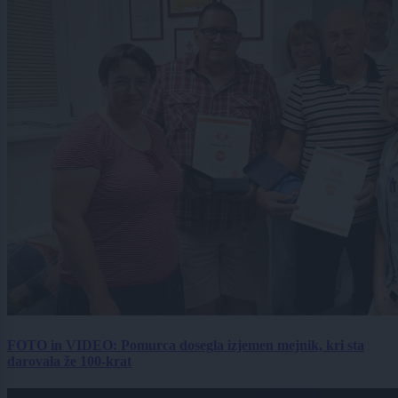
FOTO in VIDEO: Pomurca dosegla izjemen mejnik, kri sta
darovala že 100-krat