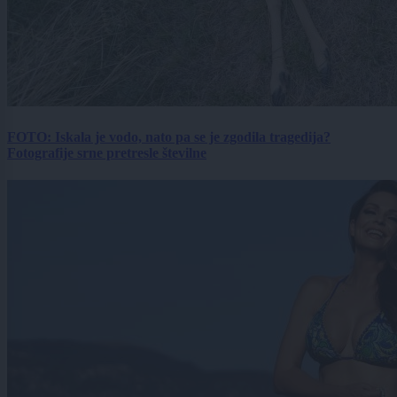
FOTO: Iskala je vodo, nato pa se je zgodila tragedija?
Fotografije srne pretresle številne