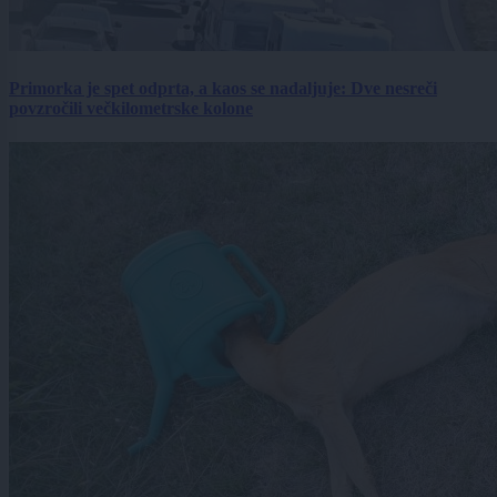
Primorka je spet odprta, a kaos se nadaljuje: Dve nesreči
povzročili večkilometrske kolone