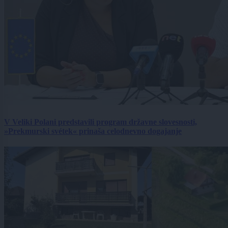
V Veliki Polani predstavili program državne slovesnosti,
»Prekmurski svétek« prinaša celodnevno dogajanje