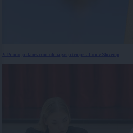
V Pomurju danes izmerili najvišjo temperaturo v Sloveniji