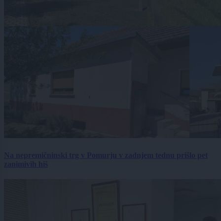
Na nepremičninski trg v Pomurju v zadnjem tednu prišlo pet
zanimivih hiš