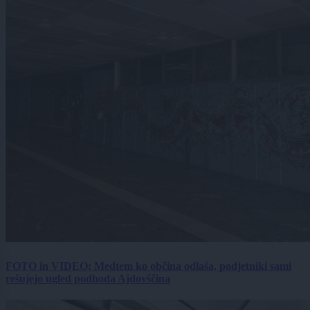
FOTO in VIDEO: Medtem ko občina odlaša, podjetniki sami
rešujejo ugled podhoda Ajdovščina