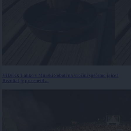
VIDEO: Lahko v Murski Soboti na vročini spečemo jajce?
Rezultat je presenetil ...