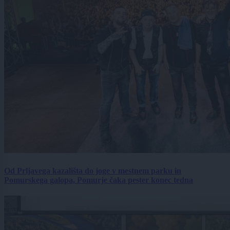
Od Prljavega kazališta do joge v mestnem parku in
Pomurskega galopa, Pomurje čaka pester konec tedna