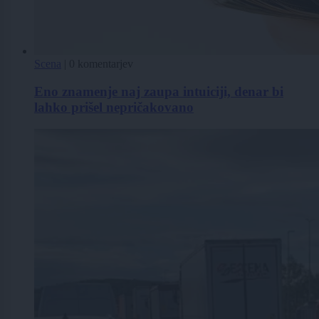
Scena
|
0 komentarjev
Eno znamenje naj zaupa intuiciji, denar bi
lahko prišel nepričakovano