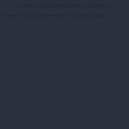
»Če Zofka zemlje ne poškropi, poleti vreme prida ni.«
Letos je Zofka svoj deževen sloves očitno znova potrdila.