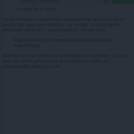
Vir: agencija za okolje
Zaradi vlažnega in nestabilnega jugozahodnega zračnega toka bo
ozračje tudi danes precej labilno. Več energije za razvoj neviht
pričakujejo predvsem v popoldanskih in večernih urah.
Kljub temu večjih vremenskih posebnosti za zdaj ne
napovedujejo.
Padavine bodo po državi zelo neenakomerno razporejene. Lokalno
lahko do sobote pade med 20 in 50 milimetrov dežja, ob
dolgotrajnejših nalivih tudi več.