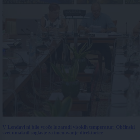
V Lendavi ni bilo vroče le zaradi visokih temperatur: Občinski
svet umaknil soglasje za imenovanje direktorice