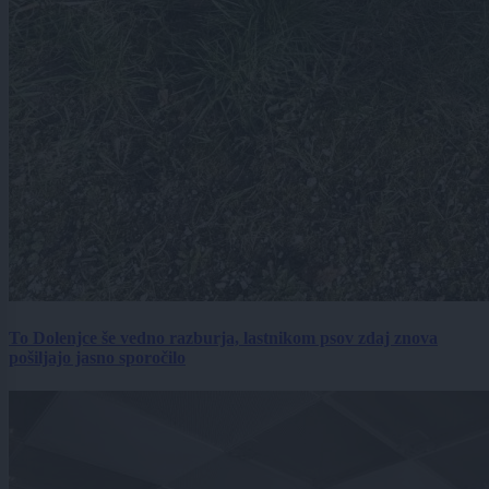
To Dolenjce še vedno razburja, lastnikom psov zdaj znova
pošiljajo jasno sporočilo