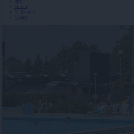
Igre
Forum
Mali oglasi
Malice