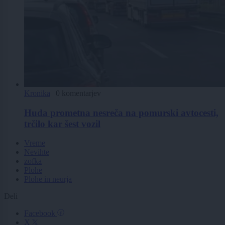
Kronika
|
0 komentarjev
Huda prometna nesreča na pomurski avtocesti,
trčilo kar šest vozil
Vreme
Nevihte
zofka
Plohe
Plohe in neurja
Deli
Facebook
X