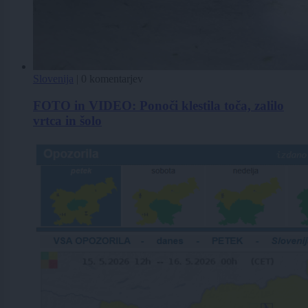
Slovenija
|
0 komentarjev
FOTO in VIDEO: Ponoči klestila toča, zalilo
vrtca in šolo