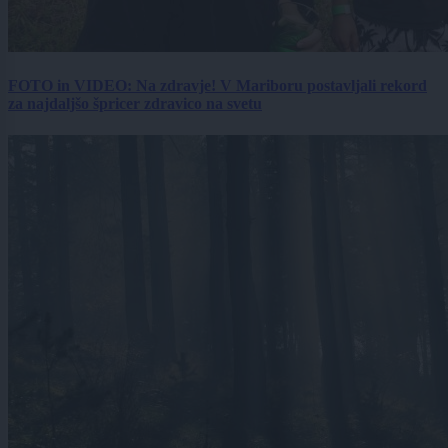
FOTO in VIDEO: Na zdravje! V Mariboru postavljali rekord
za najdaljšo špricer zdravico na svetu