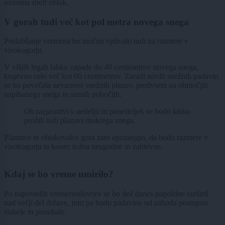
oziroma shelf oblak.
V gorah tudi več kot pol metra novega snega
Poslabšanje vremena bo močno vplivalo tudi na razmere v
visokogorju.
V višjih legah lahko zapade do 40 centimetrov novega snega,
krajevno celo več kot 60 centimetrov. Zaradi novih snežnih padavin
se bo povečala nevarnost snežnih plazov, predvsem na območjih
napihanega snega in strmih pobočjih.
Ob razjasnitvi v nedeljo in ponedeljek se bodo lahko
prožili tudi plazovi mokrega snega.
Planince in obiskovalce gora zato opozarjajo, da bodo razmere v
visokogorju ta konec tedna neugodne in zahtevne.
Kdaj se bo vreme umirilo?
Po napovedih vremenoslovcev se bo dež danes popoldne razširil
nad večji del države, jutri pa bodo padavine od zahoda postopno
slabele in ponehale.