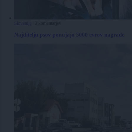
Slovenija
|
3 komentarjev
Najditelju psov ponujajo 5000 evrov nagrade