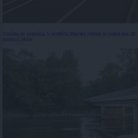
Vročina ne popušča: V središču Murske Sobote še vedno kar 30
stopinj Celzija