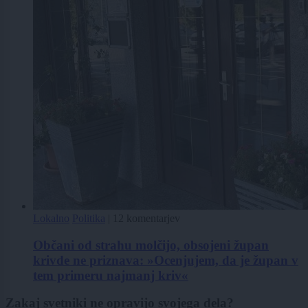
Lokalno
Politika
|
12 komentarjev
Občani od strahu molčijo, obsojeni župan
krivde ne priznava: »Ocenjujem, da je župan v
tem primeru najmanj kriv«
Zakaj svetniki ne opravijo svojega dela?