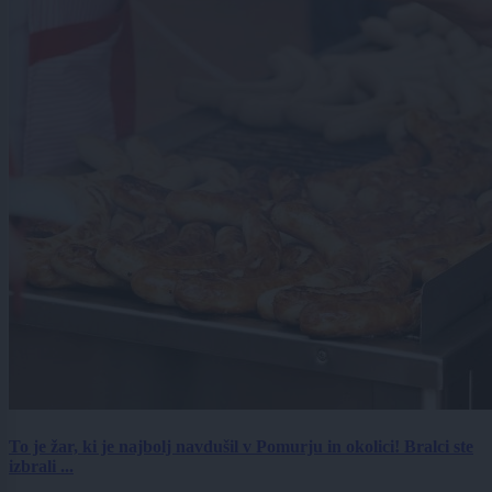
To je žar, ki je najbolj navdušil v Pomurju in okolici! Bralci ste
izbrali ...