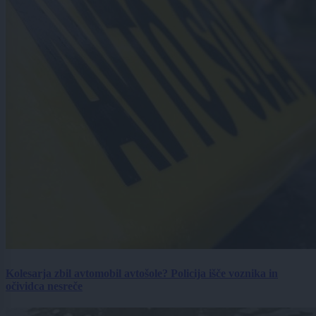
Kolesarja zbil avtomobil avtošole? Policija išče voznika in
očividca nesreče