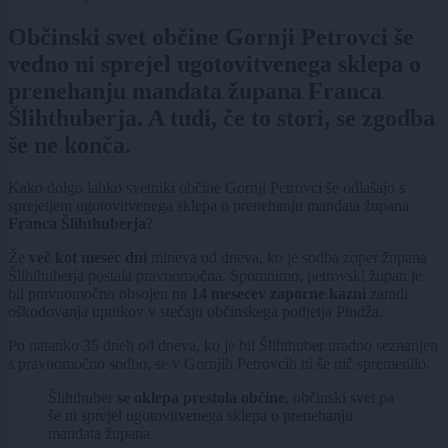
Občinski svet občine Gornji Petrovci še
vedno ni sprejel ugotovitvenega sklepa o
prenehanju mandata župana Franca
Šlihthuberja. A tudi, če to stori, se zgodba
še ne konča.
Kako dolgo lahko svetniki občine Gornji Petrovci še odlašajo s
sprejetjem ugotovitvenega sklepa o prenehanju mandata župana
Franca Šlihthuberja
?
Že
več kot mesec dni
mineva od dneva, ko je sodba zoper župana
Šlihthuberja postala pravnomočna. Spomnimo, petrovski župan je
bil pravnomočno obsojen na
14 mesecev zaporne kazni
zaradi
oškodovanja upnikov v stečaju občinskega podjetja Pindža.
Po natanko 35 dneh od dneva, ko je bil Šlihthuber uradno seznanjen
s pravnomočno sodbo, se v Gornjih Petrovcih ni še nič spremenilo.
Šlihthuber
se oklepa prestola občine
, občinski svet pa
še ni sprejel ugotovitvenega sklepa o prenehanju
mandata župana.