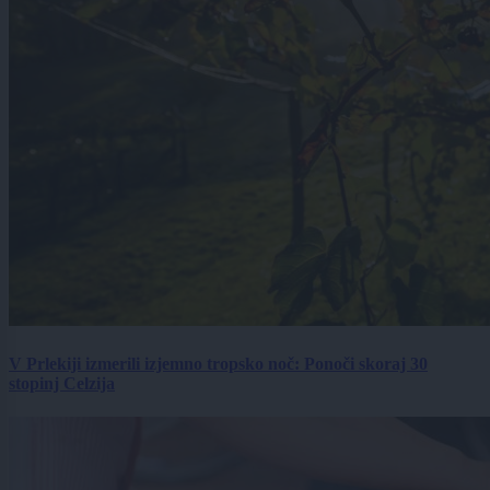
V Prlekiji izmerili izjemno tropsko noč: Ponoči skoraj 30
stopinj Celzija