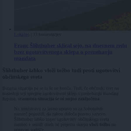
Lokalno
|
33 komentarjev
Franc Šlihthuber sklical sejo, na dnevnem redu
brez ugotovitvenega sklepa o prenehanju
mandata
Šlihthuber lahko vloži tožbo tudi proti ugotovitvi
občinskega sveta
Bizarna situacija pa se tu še ne konča. Tudi, če občinski svet na
naslednji seji sprejme ugotovitveni sklep o prenehanju mandata
župana,
sramotna situacija še ni nujno zaključena
.
Na ministrstvu za javno upravo so za
Sobotainfo
namreč pojasnili, da zakon določa pravno varstvo.
Šlihthuber lahko zoper ugotovitev občinskega sveta
namreč v osmih dneh od prejema sklepa
vloži tožbo
na
upravno sodišče.