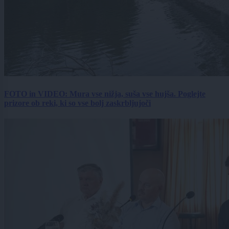
FOTO in VIDEO: Mura vse nižja, suša vse hujša. Poglejte
prizore ob reki, ki so vse bolj zaskrbljujoči