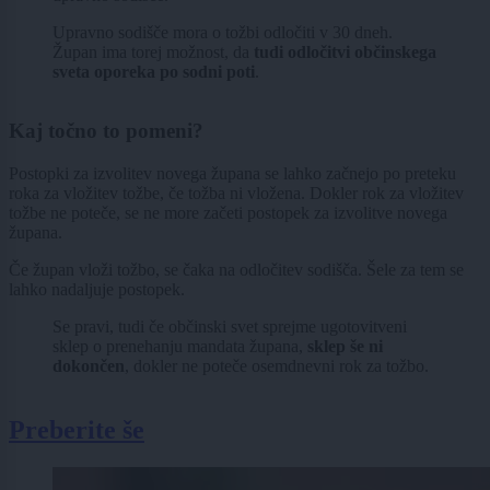
Upravno sodišče mora o tožbi odločiti v 30 dneh.
Župan ima torej možnost, da
tudi odločitvi občinskega
sveta oporeka po sodni poti
.
Kaj točno to pomeni?
Postopki za izvolitev novega župana se lahko začnejo po preteku
roka za vložitev tožbe, če tožba ni vložena. Dokler rok za vložitev
tožbe ne poteče, se ne more začeti postopek za izvolitve novega
župana.
Če župan vloži tožbo, se čaka na odločitev sodišča. Šele za tem se
lahko nadaljuje postopek.
Se pravi, tudi če občinski svet sprejme ugotovitveni
sklep o prenehanju mandata župana,
sklep še ni
dokončen
, dokler ne poteče osemdnevni rok za tožbo.
Preberite še