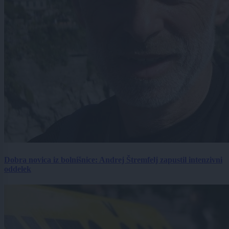
Dobra novica iz bolnišnice: Andrej Štremfelj zapustil intenzivni
oddelek