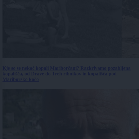
Kje so se nekoč kopali Mariborčani? Razkrivamo pozabljena
kopališča, od Drave do Treh ribnikov in kopališča pod
Mariborsko kočo