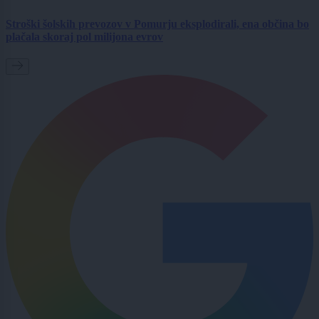
Stroški šolskih prevozov v Pomurju eksplodirali, ena občina bo
plačala skoraj pol milijona evrov