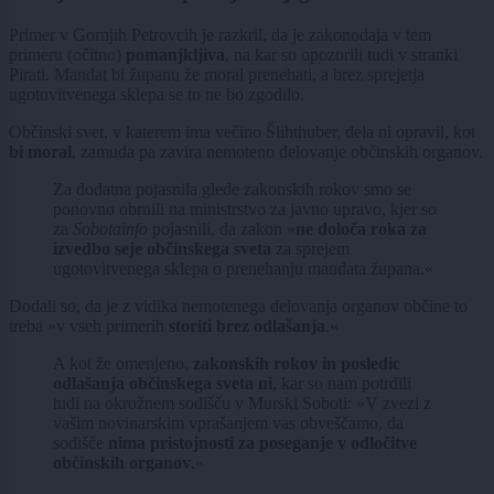
Primer v Gornjih Petrovcih je razkril, da je zakonodaja v tem
primeru (očitno)
pomanjkljiva
, na kar so opozorili tudi v stranki
Pirati. Mandat bi županu že moral prenehati, a brez sprejetja
ugotovitvenega sklepa se to ne bo zgodilo.
Občinski svet, v katerem ima večino Šlihthuber, dela ni opravil, kot
bi moral
, zamuda pa zavira nemoteno delovanje občinskih organov.
Za dodatna pojasnila glede zakonskih rokov smo se
ponovno obrnili na ministrstvo za javno upravo, kjer so
za
Sobotainfo
pojasnili, da zakon »
ne določa roka za
izvedbo seje občinskega sveta
za sprejem
ugotovitvenega sklepa o prenehanju mandata župana.«
Dodali so, da je z vidika nemotenega delovanja organov občine to
treba »v vseh primerih
storiti brez odlašanja
.«
A kot že omenjeno,
zakonskih rokov in posledic
odlašanja občinskega sveta ni
, kar so nam potrdili
tudi na okrožnem sodišču v Murski Soboti: »V zvezi z
vašim novinarskim vprašanjem vas obveščamo, da
sodišče
nima pristojnosti za poseganje v odločitve
občinskih organov
.«