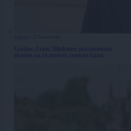
Lokalno
|
27 komentarjev
Uradno: Franc Šlihthuber pravnomočno
obsojen na 14 mesecev zaporne kazni