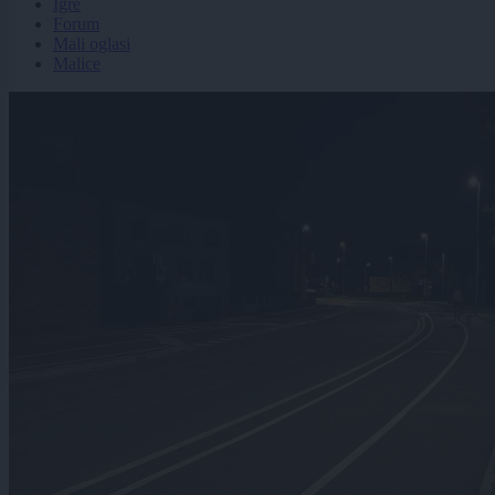
Igre
Forum
Mali oglasi
Malice