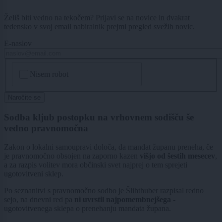
Želiš biti vedno na tekočem? Prijavi se na novice in dvakrat
tedensko v svoj email nabiralnik prejmi pregled svežih novic.
E-naslov
CAPTCHA
Nisem robot
Naročite se
Sodba kljub postopku na vrhovnem sodišču še
vedno pravnomočna
Zakon o lokalni samoupravi določa, da mandat županu preneha, če
je pravnomočno obsojen na zaporno kazen
višjo od šestih mesecev
,
a za razpis volitev mora občinski svet najprej o tem sprejeti
ugotovitveni sklep.
Po seznanitvi s pravnomočno sodbo je Šlihthuber razpisal redno
sejo, na dnevni red pa
ni uvrstil najpomembnejšega
-
ugotovitvenega sklepa o prenehanju mandata župana.