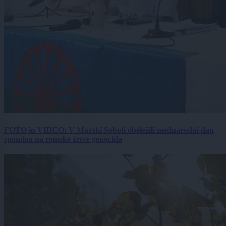
FOTO in VIDEO: V Murski Soboti obeležili mednarodni dan
spomina na romske žrtve genocida