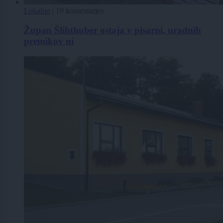
Lokalno
|
19 komentarjev
Župan Šlihthuber ostaja v pisarni, uradnih
premikov ni