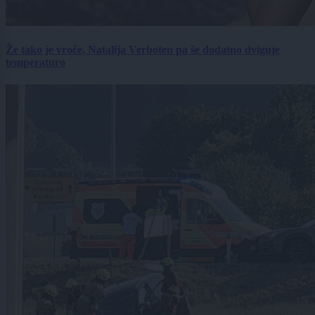
Že tako je vroče, Natalija Verboten pa še dodatno dviguje
temperaturo