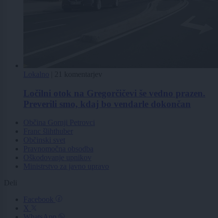
Lokalno
|
21 komentarjev
Ločilni otok na Gregorčičevi še vedno prazen.
Preverili smo, kdaj bo vendarle dokončan
Občina Gornji Petrovci
Franc šlihthuber
Občinski svet
Pravnomočna obsodba
Oškodovanje upnikov
Ministrstvo za javno upravo
Deli
Facebook
X
WhatsApp