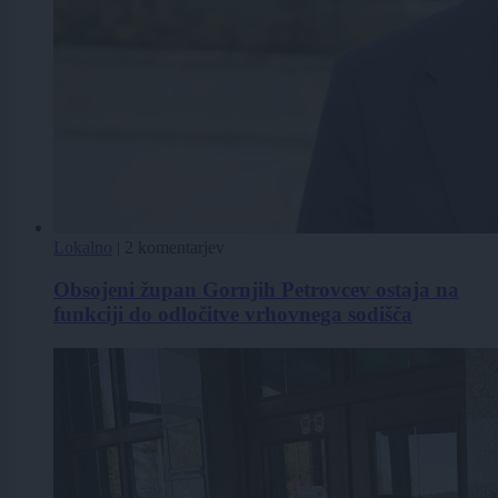
Lokalno
|
2 komentarjev
Obsojeni župan Gornjih Petrovcev ostaja na
funkciji do odločitve vrhovnega sodišča