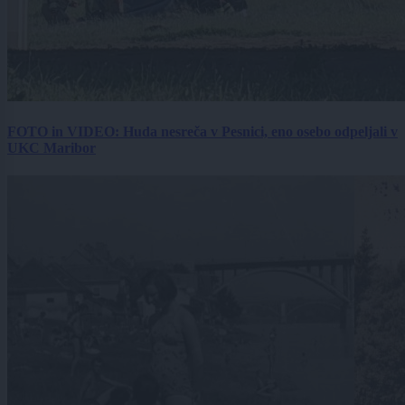
FOTO in VIDEO: Huda nesreča v Pesnici, eno osebo odpeljali v
UKC Maribor