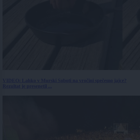
VIDEO: Lahko v Murski Soboti na vročini spečemo jajce?
Rezultat je presenetil ...