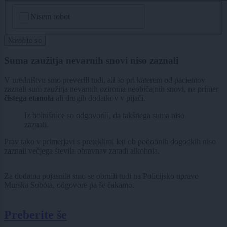
CAPTCHA
Nisem robot
Naročite se
Suma zaužitja nevarnih snovi niso zaznali
V uredništvu smo preverili tudi, ali so pri katerem od pacientov
zaznali sum zaužitja nevarnih oziroma neobičajnih snovi, na primer
čistega etanola
ali drugih dodatkov v pijači.
Iz bolnišnice so odgovorili, da takšnega suma niso
zaznali.
Prav tako v primerjavi s preteklimi leti ob podobnih dogodkih niso
zaznali večjega števila obravnav zaradi alkohola.
Za dodatna pojasnila smo se obrnili tudi na Policijsko upravo
Murska Sobota, odgovore pa še čakamo.
Preberite še