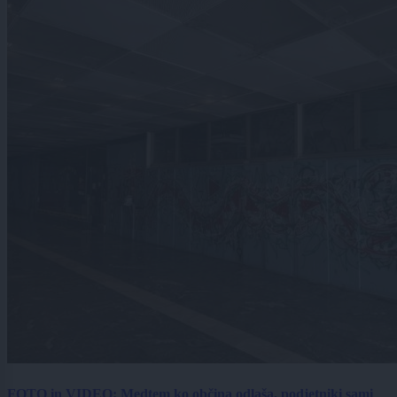
FOTO in VIDEO: Medtem ko občina odlaša, podjetniki sami