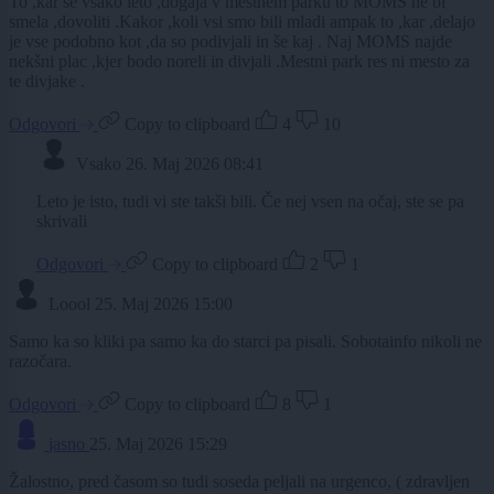
To ,kar se vsako leto ,dogaja v mestnem parku to MOMS ne bi
smela ,dovoliti .Kakor ,koli vsi smo bili mladi ampak to ,kar ,delajo
je vse podobno kot ,da so podivjali in še kaj . Naj MOMS najde
nekšni plac ,kjer bodo noreli in divjali .Mestni park res ni mesto za
te divjake .
Odgovori
Copy to clipboard
4
10
Vsako
26. Maj 2026 08:41
Leto je isto, tudi vi ste takši bili. Če nej vsen na očaj, ste se pa
skrivali
Odgovori
Copy to clipboard
2
1
Loool
25. Maj 2026 15:00
Samo ka so kliki pa samo ka do starci pa pisali. Sobotainfo nikoli ne
razočara.
Odgovori
Copy to clipboard
8
1
jasno
25. Maj 2026 15:29
Žalostno, pred časom so tudi soseda peljali na urgenco, ( zdravljen