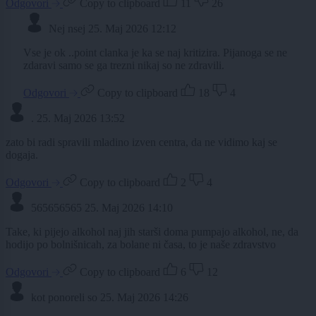
Odgovori
Copy to clipboard
11
26
Nej nsej
25. Maj 2026 12:12
Vse je ok ..point clanka je ka se naj kritizira. Pijanoga se ne
zdaravi samo se ga trezni nikaj so ne zdravili.
Odgovori
Copy to clipboard
18
4
.
25. Maj 2026 13:52
zato bi radi spravili mladino izven centra, da ne vidimo kaj se
dogaja.
Odgovori
Copy to clipboard
2
4
565656565
25. Maj 2026 14:10
Take, ki pijejo alkohol naj jih starši doma pumpajo alkohol, ne, da
hodijo po bolnišnicah, za bolane ni časa, to je naše zdravstvo
Odgovori
Copy to clipboard
6
12
kot ponoreli so
25. Maj 2026 14:26