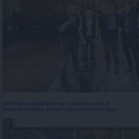
Od Prljavega kazališta do joge v mestnem parku in
Pomurskega galopa, Pomurje čaka pester konec tedna