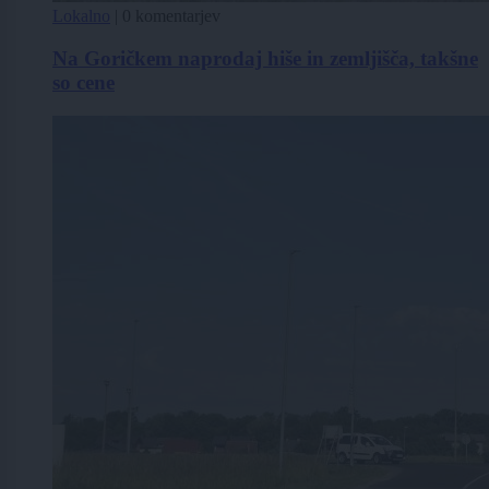
Lokalno
|
0 komentarjev
Na Goričkem naprodaj hiše in zemljišča, takšne
so cene