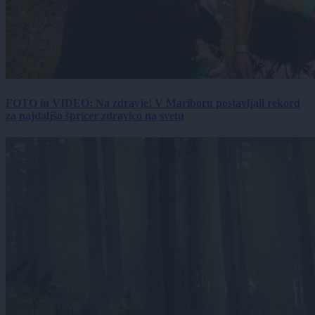
FOTO in VIDEO: Na zdravje! V Mariboru postavljali rekord
za najdaljšo špricer zdravico na svetu