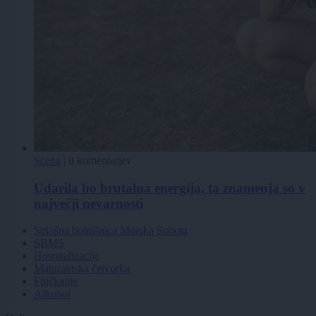
Scena
|
0 komentarjev
Udarila bo brutalna energija, ta znamenja so v
največji nevarnosti
Splošna bolnišnica Murska Sobota
SBMS
Hospitalizacije
Maturantska četvorka
Füjčkanje
Alkohol