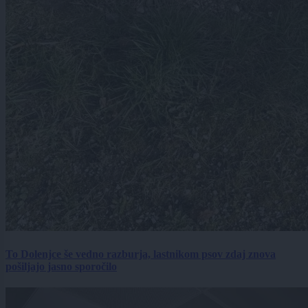
To Dolenjce še vedno razburja, lastnikom psov zdaj znova
pošiljajo jasno sporočilo