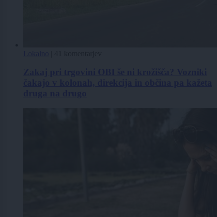
Lokalno
|
41 komentarjev
Zakaj pri trgovini OBI še ni krožišča? Vozniki
čakajo v kolonah, direkcija in občina pa kažeta
druga na drugo