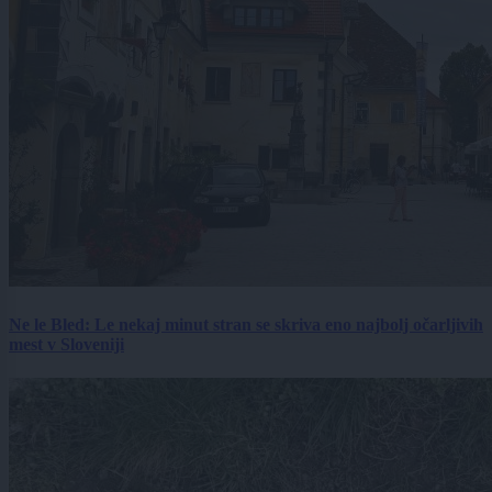
Ne le Bled: Le nekaj minut stran se skriva eno najbolj očarljivih
mest v Sloveniji