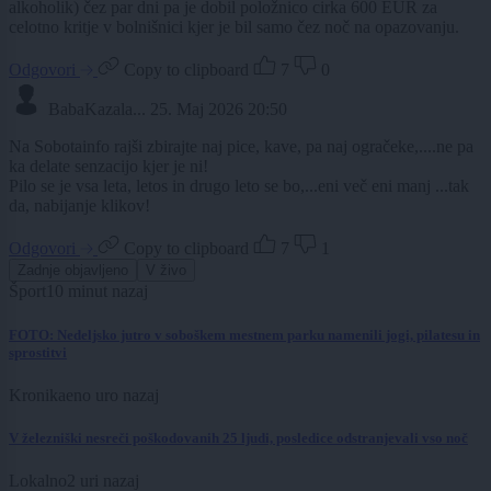
alkoholik) čez par dni pa je dobil položnico cirka 600 EUR za
celotno kritje v bolnišnici kjer je bil samo čez noč na opazovanju.
Odgovori
Copy to clipboard
7
0
BabaKazala...
25. Maj 2026 20:50
Na Sobotainfo rajši zbirajte naj pice, kave, pa naj ogračeke,....ne pa
ka delate senzacijo kjer je ni!
Pilo se je vsa leta, letos in drugo leto se bo,...eni več eni manj ...tak
da, nabijanje klikov!
Odgovori
Copy to clipboard
7
1
Zadnje objavljeno
V živo
Šport
10 minut nazaj
FOTO: Nedeljsko jutro v soboškem mestnem parku namenili jogi, pilatesu in
sprostitvi
Kronika
eno uro nazaj
V železniški nesreči poškodovanih 25 ljudi, posledice odstranjevali vso noč
Lokalno
2 uri nazaj