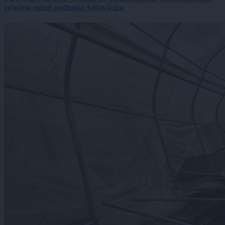
rešujejo ugled podhoda Ajdovščina