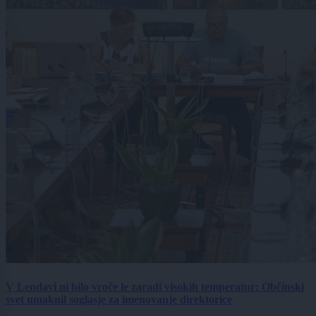
V Lendavi ni bilo vroče le zaradi visokih temperatur: Občinski
svet umaknil soglasje za imenovanje direktorice