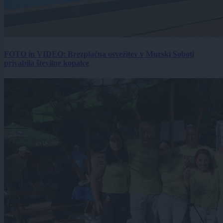
FOTO in VIDEO: Brezplačna osvežitev v Murski Soboti
privabila številne kopalce