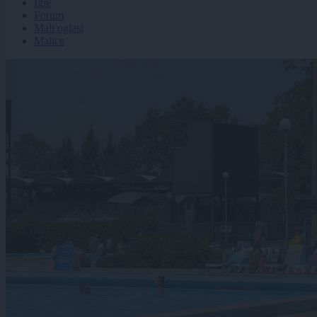
Igre
Forum
Mali oglasi
Malice