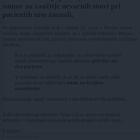
sumov na zaužitje nevarnih snovi pri
pacientih niso zaznali.
Po maturantski četvorki, ki je v četrtek, 21. maja, v Murski Soboti
združila dijake zaključnih letnikov, so v Splošni bolnišnici Murska
Sobota obravnavali tudi primere, povezane s prekomernim zaužitjem
alkohola.
Kot so pojasnili za
Sobotainfo
, sta zdravstveno pomoč
zaradi prekomernega zaužitja alkohola
potrebovala
dva pacienta
.
V bolnišnici so potrdili, da je šlo za mlajši osebi. Oba
pacienta sta po obravnavi
ostala na krajšem
opazovanju
.
Hospitalizacija zaradi zastrupitve z alkoholom ni bila potrebna.
Želiš biti vedno na tekočem? Prijavi se na novice in dvakrat
tedensko v svoj email nabiralnik prejmi pregled svežih novic.
E-naslov