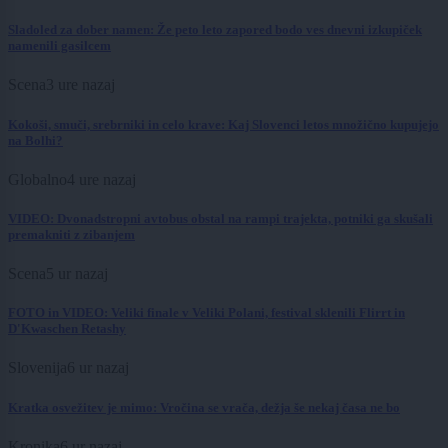
Sladoled za dober namen: Že peto leto zapored bodo ves dnevni izkupiček
namenili gasilcem
Scena
3 ure nazaj
Kokoši, smuči, srebrniki in celo krave: Kaj Slovenci letos množično kupujejo
na Bolhi?
Globalno
4 ure nazaj
VIDEO: Dvonadstropni avtobus obstal na rampi trajekta, potniki ga skušali
premakniti z zibanjem
Scena
5 ur nazaj
FOTO in VIDEO: Veliki finale v Veliki Polani, festival sklenili Flirrt in
D'Kwaschen Retashy
Slovenija
6 ur nazaj
Kratka osvežitev je mimo: Vročina se vrača, dežja še nekaj časa ne bo
Kronika
6 ur nazaj