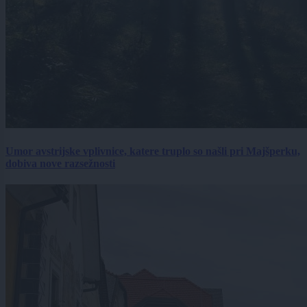
Umor avstrijske vplivnice, katere truplo so našli pri Majšperku,
dobiva nove razsežnosti