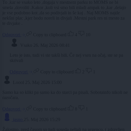
To ,kar se vsako leto ,dogaja v mestnem parku to MOMS ne bi
smela ,dovoliti .Kakor ,koli vsi smo bili mladi ampak to ,kar ,delajo
je vse podobno kot ,da so podivjali in še kaj . Naj MOMS najde
nekšni plac ,kjer bodo noreli in divjali .Mestni park res ni mesto za
te divjake .
Odgovori
Copy to clipboard
4
10
Vsako
26. Maj 2026 08:41
Leto je isto, tudi vi ste takši bili. Če nej vsen na očaj, ste se pa
skrivali
Odgovori
Copy to clipboard
2
1
Loool
25. Maj 2026 15:00
Samo ka so kliki pa samo ka do starci pa pisali. Sobotainfo nikoli ne
razočara.
Odgovori
Copy to clipboard
8
1
jasno
25. Maj 2026 15:29
Žalostno, pred časom so tudi soseda peljali na urgenco, ( zdravljen