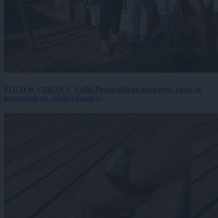
FOTO in VIDEO: V Veliki Polani diši po bujti repi, ekipe se
potegujejo za »zlato kihanico«