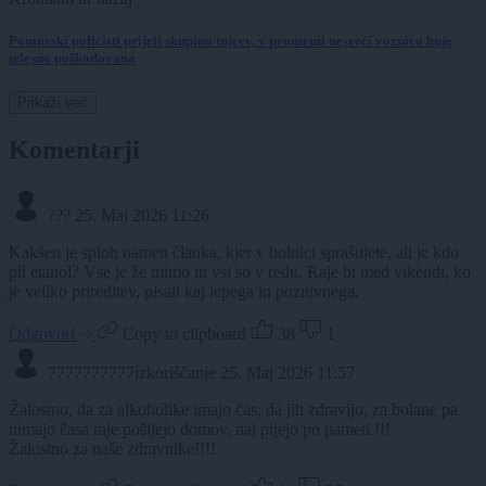
Pomurski policisti prijeli skupino tujcev, v prometni nesreči voznica huje
telesno poškodovana
Prikaži več
Komentarji
???
25. Maj 2026 11:26
Kakšen je sploh namen članka, kjer v bolnici sprašujete, ali je kdo
pil etanol? Vse je že mimo in vsi so v redu. Raje bi med vikendi, ko
je veliko prireditev, pisali kaj lepega in pozitivnega.
Odgovori
Copy to clipboard
38
1
7777777777izkoriščanje
25. Maj 2026 11:57
Žalostno, da za alkoholike imajo čas, da jih zdravijo, za bolane pa
nimajo časa raje pošljejo domov, naj pijejo po pameti !!!
Žalostno za naše zdravnike!!!!