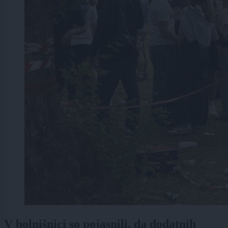
V bolnišnici so pojasnili, da dodatnih