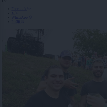
Deli
Facebook
X
WhatsApp
Pošlji