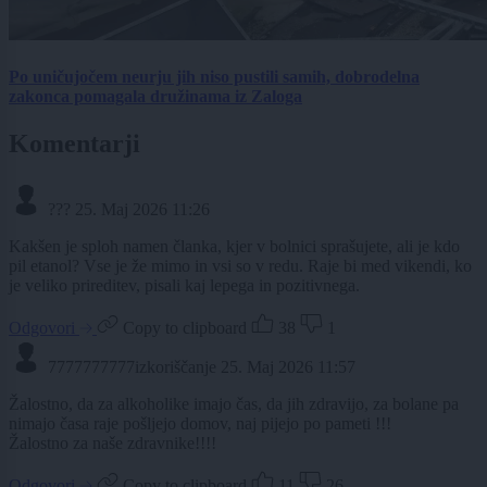
Po uničujočem neurju jih niso pustili samih, dobrodelna
zakonca pomagala družinama iz Zaloga
Komentarji
???
25. Maj 2026 11:26
Kakšen je sploh namen članka, kjer v bolnici sprašujete, ali je kdo
pil etanol? Vse je že mimo in vsi so v redu. Raje bi med vikendi, ko
je veliko prireditev, pisali kaj lepega in pozitivnega.
Odgovori
Copy to clipboard
38
1
7777777777izkoriščanje
25. Maj 2026 11:57
Žalostno, da za alkoholike imajo čas, da jih zdravijo, za bolane pa
nimajo časa raje pošljejo domov, naj pijejo po pameti !!!
Žalostno za naše zdravnike!!!!
Odgovori
Copy to clipboard
11
26