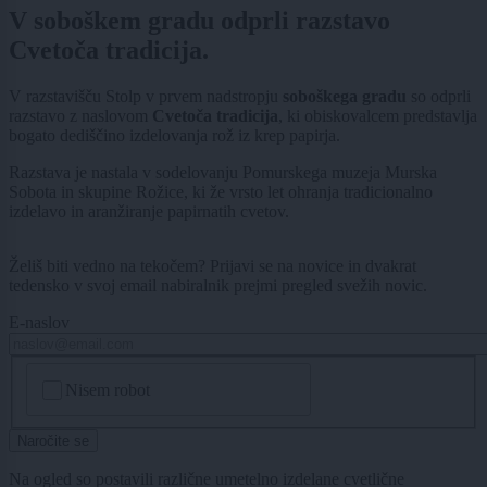
V soboškem gradu odprli razstavo
Cvetoča tradicija.
V razstavišču Stolp v prvem nadstropju
soboškega gradu
so odprli
razstavo z naslovom
Cvetoča tradicija
, ki obiskovalcem predstavlja
bogato dediščino izdelovanja rož iz krep papirja.
Razstava je nastala v sodelovanju Pomurskega muzeja Murska
Sobota in skupine Rožice, ki že vrsto let ohranja tradicionalno
izdelavo in aranžiranje papirnatih cvetov.
Želiš biti vedno na tekočem? Prijavi se na novice in dvakrat
tedensko v svoj email nabiralnik prejmi pregled svežih novic.
E-naslov
CAPTCHA
Nisem robot
Naročite se
Na ogled so postavili različne umetelno izdelane cvetlične