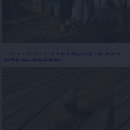
FOTO in VIDEO: V Veliki Polani diši po bujti repi, ekipe se
potegujejo za »zlato kihanico«