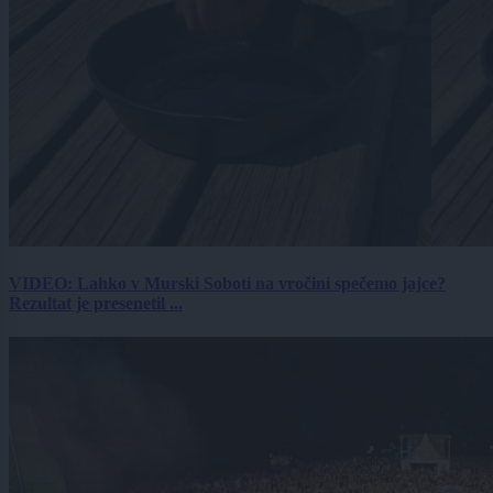
VIDEO: Lahko v Murski Soboti na vročini spečemo jajce?
Rezultat je presenetil ...