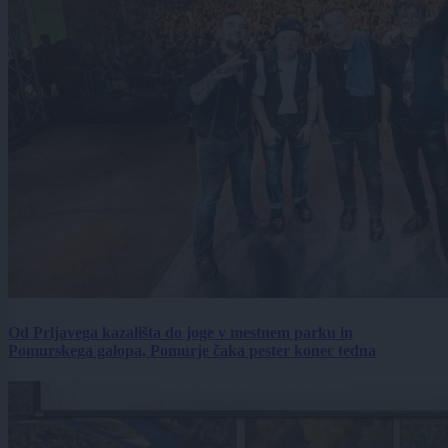
Od Prljavega kazališta do joge v mestnem parku in
Pomurskega galopa, Pomurje čaka pester konec tedna