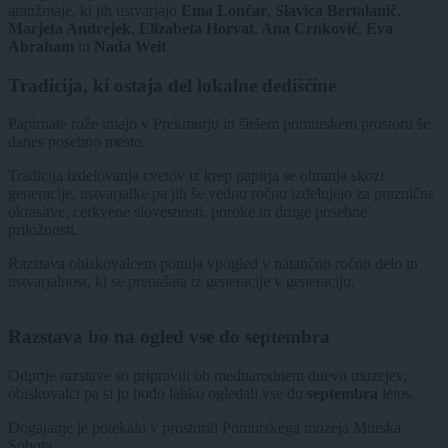
aranžmaje, ki jih ustvarjajo
Ema Lončar
,
Slavica Bertalanič
,
Marjeta Andrejek
,
Elizabeta Horvat
,
Ana Crnkovič
,
Eva
Abraham
in
Nada Weit
.
Tradicija, ki ostaja del lokalne dediščine
Papirnate rože imajo v Prekmurju in širšem pomurskem prostoru še
danes posebno mesto.
Tradicija izdelovanja cvetov iz krep papirja se ohranja skozi
generacije, ustvarjalke pa jih še vedno ročno izdelujejo za praznične
okrasitve, cerkvene slovesnosti, poroke in druge posebne
priložnosti.
Razstava obiskovalcem ponuja vpogled v natančno ročno delo in
ustvarjalnost, ki se prenašata iz generacije v generacijo.
Razstava bo na ogled vse do septembra
Odprtje razstave so pripravili ob mednarodnem dnevu muzejev,
obiskovalci pa si jo bodo lahko ogledali vse do
septembra
letos.
Dogajanje je potekalo v prostorih Pomurskega muzeja Murska
Sobota.