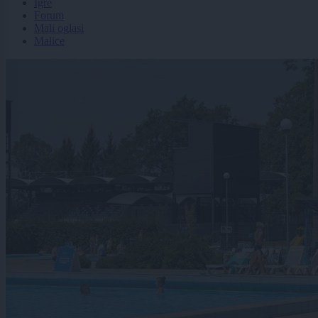
Igre
Forum
Mali oglasi
Malice