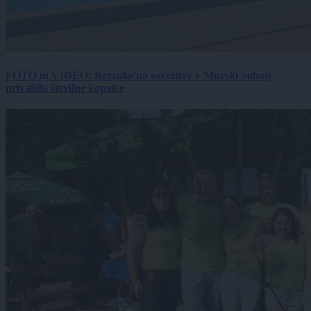
FOTO in VIDEO: Brezplačna osvežitev v Murski Soboti
privabila številne kopalce