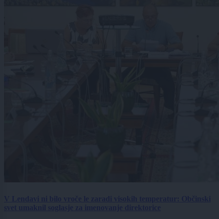
V Lendavi ni bilo vroče le zaradi visokih temperatur: Občinski
svet umaknil soglasje za imenovanje direktorice