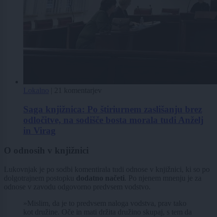
Lokalno
|
21 komentarjev
Saga knjižnica: Po štiriurnem zaslišanju brez
odločitve, na sodišče bosta morala tudi Anželj
in Virag
O odnosih v knjižnici
Lukovnjak je po sodbi komentirala tudi odnose v knjižnici, ki so po
dolgotrajnem postopku
dodatno načeti
. Po njenem mnenju je za
odnose v zavodu odgovorno predvsem vodstvo.
»Mislim, da je to predvsem naloga vodstva, prav tako
kot družine. Oče in mati držita družino skupaj, s tem da