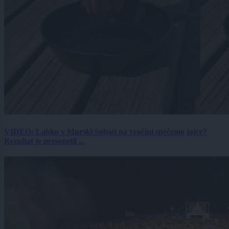
VIDEO: Lahko v Murski Soboti na vročini spečemo jajce?
Rezultat je presenetil ...