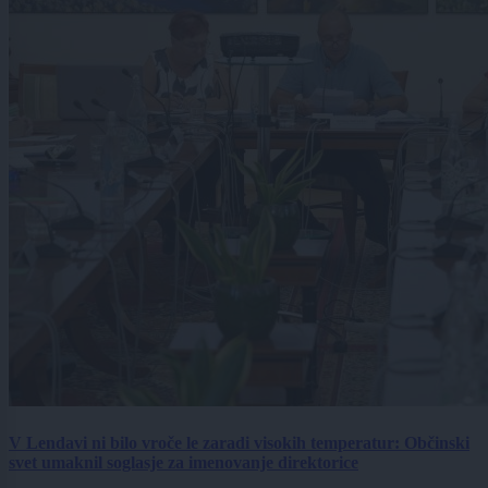
V Lendavi ni bilo vroče le zaradi visokih temperatur: Občinski
svet umaknil soglasje za imenovanje direktorice