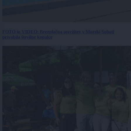
FOTO in VIDEO: Brezplačna osvežitev v Murski Soboti
privabila številne kopalce