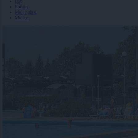
Igre
Forum
Mali oglasi
Malice