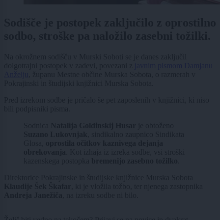
Sodišče je postopek zaključilo z oprostilno
sodbo, stroške pa naložilo zasebni tožilki.
Na okrožnem sodišču v Murski Soboti se je danes zaključil
dolgotrajni postopek v zadevi, povezani z
javnim pismom Damjanu
Anželju
, županu Mestne občine Murska Sobota, o razmerah v
Pokrajinski in študijski knjižnici Murska Sobota.
Pred izrekom sodbe je pričalo še pet zaposlenih v knjižnici, ki niso
bili podpisniki pisma.
Sodnica
Natalija Goldinskij Husar
je obtoženo
Suzano Lukovnjak
, sindikalno zaupnico Sindikata
Glosa,
oprostila očitkov kaznivega dejanja
obrekovanja
. Kot izhaja iz izreka sodbe, vsi stroški
kazenskega postopka
bremenijo zasebno tožilko
.
Direktorice Pokrajinske in študijske knjižnice Murska Sobota
Klaudije Šek Škafar
, ki je vložila tožbo, ter njenega zastopnika
Andreja Janežiča
, na izreku sodbe ni bilo.
Želiš biti vedno na tekočem? Prijavi se na novice in dvakrat