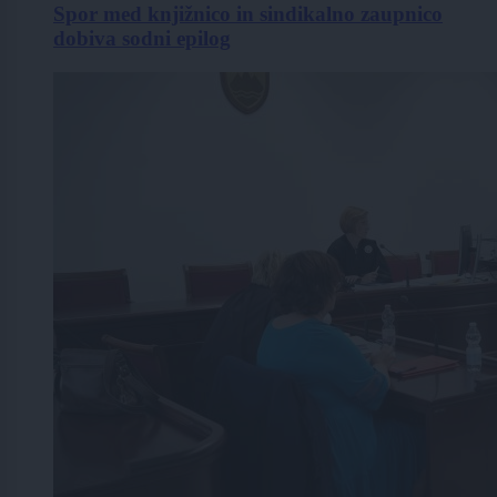
Spor med knjižnico in sindikalno zaupnico
dobiva sodni epilog