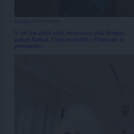
Lokalno
|
8 komentarjev
V več kot petih urah obravnave med drugim
pričali Ratkai, Virag in Anželj: »Pismo me je
presenetilo«