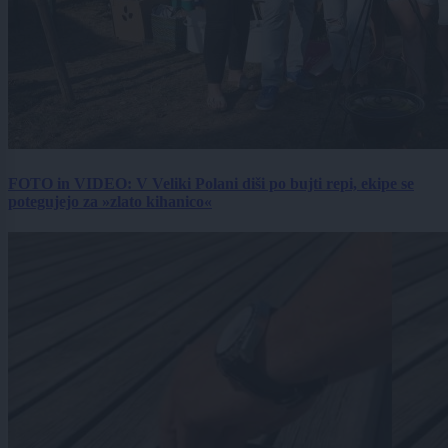
FOTO in VIDEO: V Veliki Polani diši po bujti repi, ekipe se
potegujejo za »zlato kihanico«