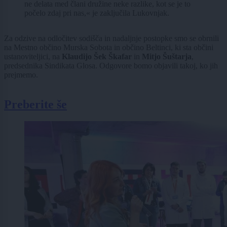
ne delata med člani družine neke razlike, kot se je to
počelo zdaj pri nas,« je zaključila Lukovnjak.
Za odzive na odločitev sodišča in nadaljnje postopke smo se obrnili
na Mestno občino Murska Sobota in občino Beltinci, ki sta občini
ustanoviteljici, na
Klaudijo Šek Škafar
in
Mitjo Šuštarja
,
predsednika Sindikata Glosa. Odgovore bomo objavili takoj, ko jih
prejmemo.
Preberite še