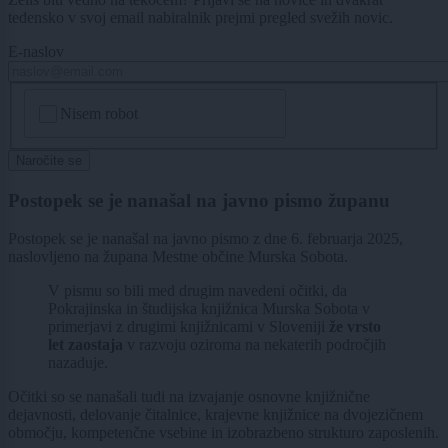
tedensko v svoj email nabiralnik prejmi pregled svežih novic.
E-naslov
CAPTCHA
Nisem robot
Naročite se
Postopek se je nanašal na javno pismo županu
Postopek se je nanašal na javno pismo z dne 6. februarja 2025,
naslovljeno na župana Mestne občine Murska Sobota.
V pismu so bili med drugim navedeni očitki, da
Pokrajinska in študijska knjižnica Murska Sobota v
primerjavi z drugimi knjižnicami v Sloveniji
že vrsto
let zaostaja
v razvoju oziroma na nekaterih področjih
nazaduje.
Očitki so se nanašali tudi na izvajanje osnovne knjižnične
dejavnosti, delovanje čitalnice, krajevne knjižnice na dvojezičnem
območju, kompetenčne vsebine in izobrazbeno strukturo zaposlenih.