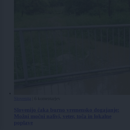
Slovenija
|
6 komentarjev
Slovenijo čaka burno vremensko dogajanje:
Možni močni nalivi, veter, toča in lokalne
poplave