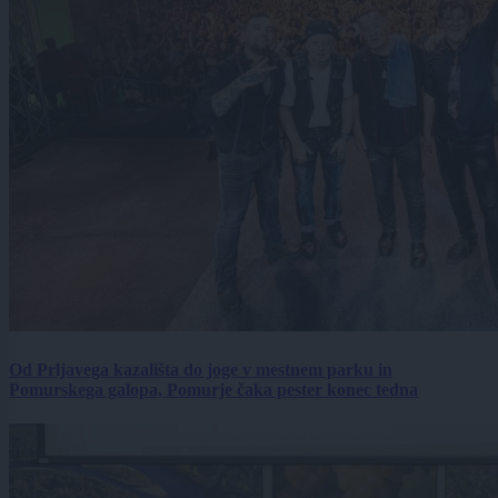
Od Prljavega kazališta do joge v mestnem parku in
Pomurskega galopa, Pomurje čaka pester konec tedna