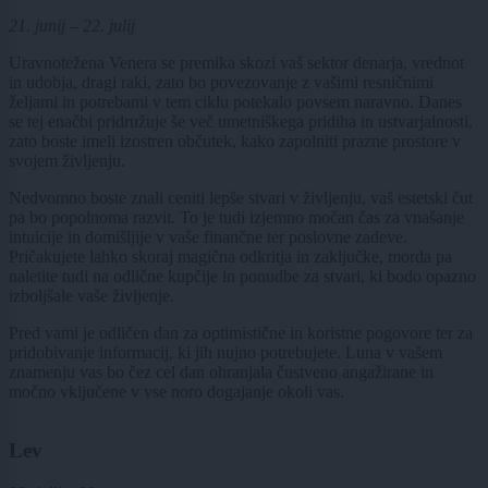
21. junij – 22. julij
Uravnotežena Venera se premika skozi vaš sektor denarja, vrednot
in udobja, dragi raki, zato bo povezovanje z vašimi resničnimi
željami in potrebami v tem ciklu potekalo povsem naravno. Danes
se tej enačbi pridružuje še več umetniškega pridiha in ustvarjalnosti,
zato boste imeli izostren občutek, kako zapolniti prazne prostore v
svojem življenju.
Nedvomno boste znali ceniti lepše stvari v življenju, vaš estetski čut
pa bo popolnoma razvit. To je tudi izjemno močan čas za vnašanje
intuicije in domišljije v vaše finančne ter poslovne zadeve.
Pričakujete lahko skoraj magična odkritja in zaključke, morda pa
naletite tudi na odlične kupčije in ponudbe za stvari, ki bodo opazno
izboljšale vaše življenje.
Pred vami je odličen dan za optimistične in koristne pogovore ter za
pridobivanje informacij, ki jih nujno potrebujete. Luna v vašem
znamenju vas bo čez cel dan ohranjala čustveno angažirane in
močno vključene v vse noro dogajanje okoli vas.
Lev