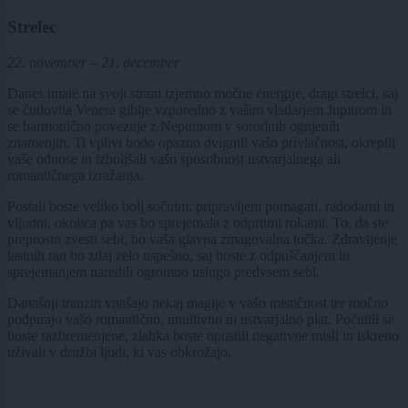
Strelec
22. november – 21. december
Danes imate na svoji strani izjemno močne energije, dragi strelci, saj
se čudovita Venera giblje vzporedno z vašim vladarjem Jupitrom in
se harmonično povezuje z Neptunom v sorodnih ognjenih
znamenjih. Ti vplivi bodo opazno dvignili vašo privlačnost, okrepili
vaše odnose in izboljšali vašo sposobnost ustvarjalnega ali
romantičnega izražanja.
Postali boste veliko bolj sočutni, pripravljeni pomagati, radodarni in
vljudni, okolica pa vas bo sprejemala z odprtimi rokami. To, da ste
preprosto zvesti sebi, bo vaša glavna zmagovalna točka. Zdravljenje
lastnih ran bo zdaj zelo uspešno, saj boste z odpuščanjem in
sprejemanjem naredili ogromno uslugo predvsem sebi.
Današnji tranziti vnašajo nekaj magije v vašo mističnost ter močno
podpirajo vašo romantično, intuitivno in ustvarjalno plat. Počutili se
boste razbremenjene, zlahka boste opustili negativne misli in iskreno
uživali v družbi ljudi, ki vas obkrožajo.