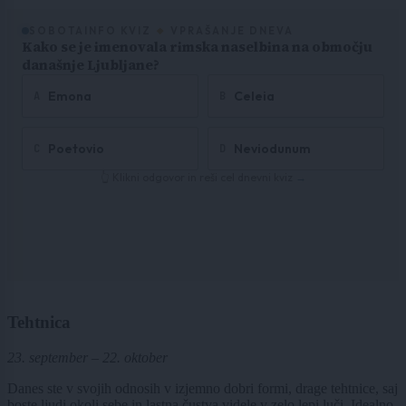
Tehtnica
23. september – 22. oktober
Danes ste v svojih odnosih v izjemno dobri formi, drage tehtnice, saj
boste ljudi okoli sebe in lastna čustva videle v zelo lepi luči. Idealno