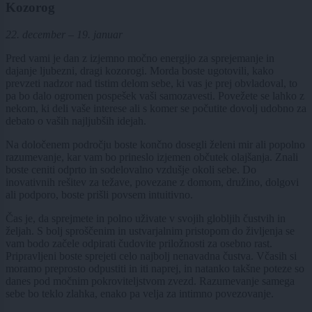
Kozorog
22. december – 19. januar
Pred vami je dan z izjemno močno energijo za sprejemanje in
dajanje ljubezni, dragi kozorogi. Morda boste ugotovili, kako
prevzeti nadzor nad tistim delom sebe, ki vas je prej obvladoval, to
pa bo dalo ogromen pospešek vaši samozavesti. Povežete se lahko z
nekom, ki deli vaše interese ali s komer se počutite dovolj udobno za
debato o vaših najljubših idejah.
Na določenem področju boste končno dosegli želeni mir ali popolno
razumevanje, kar vam bo prineslo izjemen občutek olajšanja. Znali
boste ceniti odprto in sodelovalno vzdušje okoli sebe. Do
inovativnih rešitev za težave, povezane z domom, družino, dolgovi
ali podporo, boste prišli povsem intuitivno.
Čas je, da sprejmete in polno uživate v svojih globljih čustvih in
željah. S bolj sproščenim in ustvarjalnim pristopom do življenja se
vam bodo začele odpirati čudovite priložnosti za osebno rast.
Pripravljeni boste sprejeti celo najbolj nenavadna čustva. Včasih si
moramo preprosto odpustiti in iti naprej, in natanko takšne poteze so
danes pod močnim pokroviteljstvom zvezd. Razumevanje samega
sebe bo teklo zlahka, enako pa velja za intimno povezovanje.