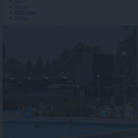
Igre
Forum
Mali oglasi
Malice