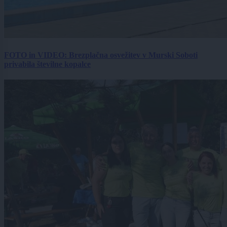
FOTO in VIDEO: Brezplačna osvežitev v Murski Soboti
privabila številne kopalce