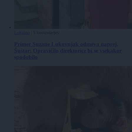
Lokalno
|
5 komentarjev
Primer Suzane Lukovnjak odmeva naprej,
Šuštar: Opravičilo direktorice bi se vsekakor
spodobilo