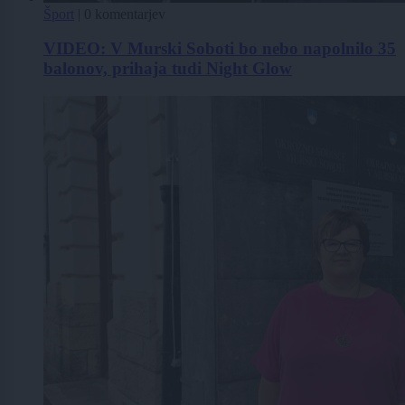
Šport
|
0 komentarjev
VIDEO: V Murski Soboti bo nebo napolnilo 35
balonov, prihaja tudi Night Glow