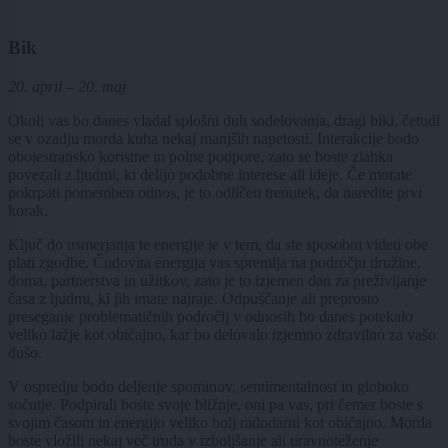
Bik
20. april – 20. maj
Okoli vas bo danes vladal splošni duh sodelovanja, dragi biki, četudi
se v ozadju morda kuha nekaj manjših napetosti. Interakcije bodo
obojestransko koristne in polne podpore, zato se boste zlahka
povezali z ljudmi, ki delijo podobne interese ali ideje. Če morate
pokrpati pomemben odnos, je to odličen trenutek, da naredite prvi
korak.
Ključ do usmerjanja te energije je v tem, da ste sposobni videti obe
plati zgodbe. Čudovita energija vas spremlja na področju družine,
doma, partnerstva in užitkov, zato je to izjemen dan za preživljanje
časa z ljudmi, ki jih imate najraje. Odpuščanje ali preprosto
preseganje problematičnih področij v odnosih bo danes potekalo
veliko lažje kot običajno, kar bo delovalo izjemno zdravilno za vašo
dušo.
V ospredju bodo deljenje spominov, sentimentalnost in globoko
sočutje. Podpirali boste svoje bližnje, oni pa vas, pri čemer boste s
svojim časom in energijo veliko bolj radodarni kot običajno. Morda
boste vložili nekaj več truda v izboljšanje ali uravnoteženje