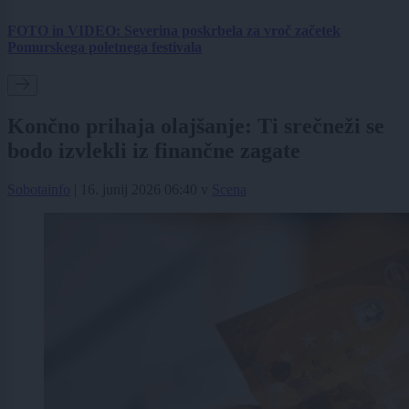
FOTO in VIDEO: Severina poskrbela za vroč začetek
Pomurskega poletnega festivala
Končno prihaja olajšanje: Ti srečneži se
bodo izvlekli iz finančne zagate
Sobotainfo
|
16. junij 2026 06:40
v
Scena