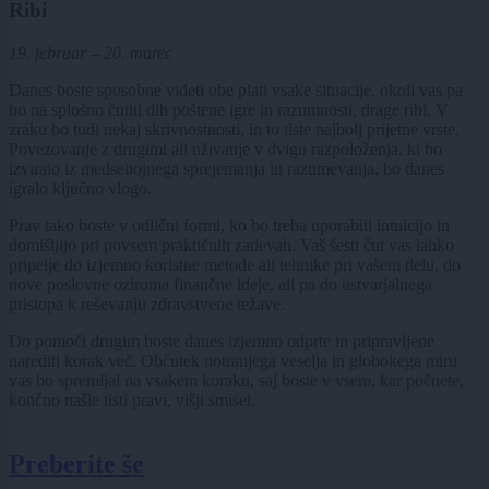
Ribi
19. februar – 20. marec
Danes boste sposobne videti obe plati vsake situacije, okoli vas pa
bo na splošno čutiti dih poštene igre in razumnosti, drage ribi. V
zraku bo tudi nekaj skrivnostnosti, in to tiste najbolj prijetne vrste.
Povezovanje z drugimi ali uživanje v dvigu razpoloženja, ki bo
izviralo iz medsebojnega sprejemanja in razumevanja, bo danes
igralo ključno vlogo.
Prav tako boste v odlični formi, ko bo treba uporabiti intuicijo in
domišljijo pri povsem praktičnih zadevah. Vaš šesti čut vas lahko
pripelje do izjemno koristne metode ali tehnike pri vašem delu, do
nove poslovne oziroma finančne ideje, ali pa do ustvarjalnega
pristopa k reševanju zdravstvene težave.
Do pomoči drugim boste danes izjemno odprte in pripravljene
narediti korak več. Občutek notranjega veselja in globokega miru
vas bo spremljal na vsakem koraku, saj boste v vsem, kar počnete,
končno našle tisti pravi, višji smisel.
Preberite še