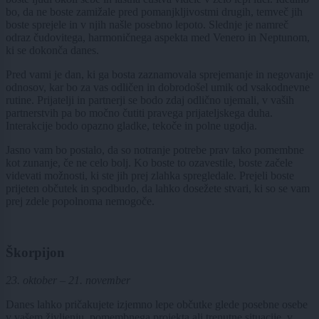
bo, da ne boste zamižale pred pomanjkljivostmi drugih, temveč jih
boste sprejele in v njih našle posebno lepoto. Slednje je namreč
odraz čudovitega, harmoničnega aspekta med Venero in Neptunom,
ki se dokonča danes.
Pred vami je dan, ki ga bosta zaznamovala sprejemanje in negovanje
odnosov, kar bo za vas odličen in dobrodošel umik od vsakodnevne
rutine. Prijatelji in partnerji se bodo zdaj odlično ujemali, v vaših
partnerstvih pa bo močno čutiti pravega prijateljskega duha.
Interakcije bodo opazno gladke, tekoče in polne ugodja.
Jasno vam bo postalo, da so notranje potrebe prav tako pomembne
kot zunanje, če ne celo bolj. Ko boste to ozavestile, boste začele
videvati možnosti, ki ste jih prej zlahka spregledale. Prejeli boste
prijeten občutek in spodbudo, da lahko dosežete stvari, ki so se vam
prej zdele popolnoma nemogoče.
Škorpijon
23. oktober – 21. november
Danes lahko pričakujete izjemno lepe občutke glede posebne osebe
v vašem življenju, pomembnega projekta ali trenutne situacije, v