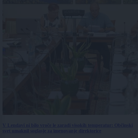
V Lendavi ni bilo vroče le zaradi visokih temperatur: Občinski
svet umaknil soglasje za imenovanje direktorice