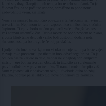
kateri ste, dragi škorpijoni, ob tem pa boste zelo radodarni. To je
čudovit čas, da se počutite udobno, sproščeno in popolnoma
zadovoljno z vsem, kar imate.
Venera se namreč harmonično povezuje s fantastičnim, sanjavim in
ustvarjalnim Neptunom ter tvori vzporednico z milostnim, srečnim
Jupitrom. Ti vplivi bodo močno poudarili vaše nežnejše lastnosti in
vaš naravni umetniški čut. Čustva morda ne bodo povsem na planu,
a boste kljub temu delovali veliko bolj dostopni, dodana nota
skrivnostnosti pa bo druge le še bolj privlačila.
Ljudje bodo imeli o vas izjemno visoko mnenje, sami pa boste vajeti
v svoje roke prevzemali po tihem in brez odvečnega hrupa. To je
odličen čas za kariero in delo, vendar ne v najbolj oprijemljivem
smislu – gre bolj za izostren občutek in intuicijo za sprejemanje
pravih odločitev v pravem trenutku. Ti tranziti močno krepijo vaš
šarm v javnosti ali v poslovnem okolju. Svoboda duha bo zdaj
ključna, odprejo pa se lahko tudi nove priložnosti za zaslužek.