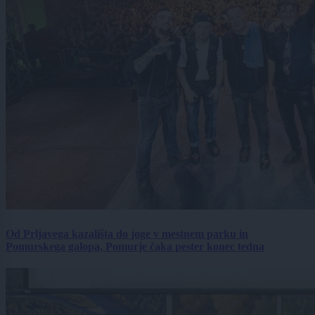
Od Prljavega kazališta do joge v mestnem parku in
Pomurskega galopa, Pomurje čaka pester konec tedna