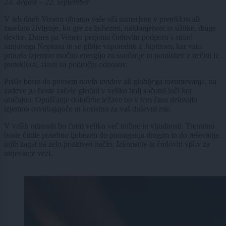
23. avgust – 22. september
V teh dneh Venera ohranja vaše oči usmerjene v preteklost ali
zasebno življenje, ko gre za ljubezen, naklonjenost in užitke, drage
device. Danes pa Venera prejema čudovito podporo s strani
sanjavega Neptuna in se giblje vzporedno z Jupitrom, kar vam
prinaša izjemno močno energijo za soočanje in pomiritev z nečim iz
preteklosti, zlasti na področju odnosov.
Prišle boste do povsem novih uvidov ali globljega razumevanja, na
zadeve pa boste začele gledati v veliko bolj sočutni luči kot
običajno. Opuščanje določene težave bo v tem času delovalo
izjemno osvobajajoče in koristno za vaš duševni mir.
V vaših odnosih bo čutiti veliko več miline in vljudnosti. Trenutno
boste čutile posebno ljubezen do pomaganja drugim in do reševanja
tujih zagat na zelo pozitiven način. Izkoristite ta čudoviti vpliv za
utrjevanje vezi.