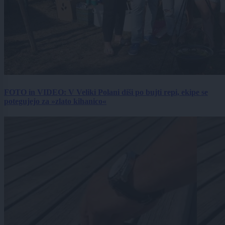
FOTO in VIDEO: V Veliki Polani diši po bujti repi, ekipe se
potegujejo za »zlato kihanico«