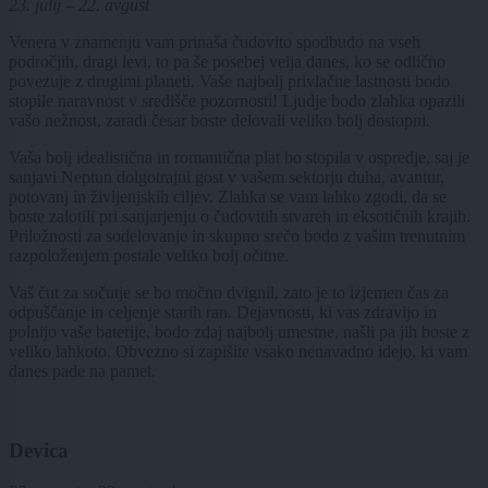
23. julij – 22. avgust
Venera v znamenju vam prinaša čudovito spodbudo na vseh
področjih, dragi levi, to pa še posebej velja danes, ko se odlično
povezuje z drugimi planeti. Vaše najbolj privlačne lastnosti bodo
stopile naravnost v središče pozornosti! Ljudje bodo zlahka opazili
vašo nežnost, zaradi česar boste delovali veliko bolj dostopni.
Vaša bolj idealistična in romantična plat bo stopila v ospredje, saj je
sanjavi Neptun dolgotrajni gost v vašem sektorju duha, avantur,
potovanj in življenjskih ciljev. Zlahka se vam lahko zgodi, da se
boste zalotili pri sanjarjenju o čudovitih stvareh in eksotičnih krajih.
Priložnosti za sodelovanje in skupno srečo bodo z vašim trenutnim
razpoloženjem postale veliko bolj očitne.
Vaš čut za sočutje se bo močno dvignil, zato je to izjemen čas za
odpuščanje in celjenje starih ran. Dejavnosti, ki vas zdravijo in
polnijo vaše baterije, bodo zdaj najbolj umestne, našli pa jih boste z
veliko lahkoto. Obvezno si zapišite vsako nenavadno idejo, ki vam
danes pade na pamet.
Devica