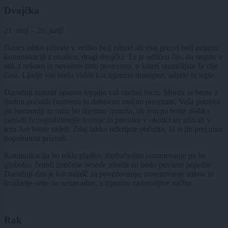
Dvojčka
21. maj – 20. junij
Danes lahko uživate v veliko bolj zdravi ali vsaj precej bolj prijazni
komunikaciji z okolico, dragi dvojčki. To je odličen čas, da stopite v
stik z nekom in navežete tisto povezavo, o kateri razmišljate že dlje
časa. Ljudje vas bodo videli kot izjemno dostopne, odprte in tople.
Današnji tranziti opazno krepijo vaš osebni šarm. Morda se boste z
ljudmi počutili čustveno in duhovno močno povezani. Vaša potreba
po harmoniji in miru bo izjemno izrazita, ob tem pa boste zlahka
zaznali že najsubtilnejše kretnje in premike v okolici ter uživali v
tem, kar boste videli. Zdaj lahko odkrijete občutke, ki si jih prej niste
popolnoma priznali.
Komunikacija bo tekla gladko, medsebojno razumevanje pa bo
globoko, četudi izrečene besede morda ne bodo povsem popolne.
Današnji dan je kot nalašč za povezovanje, navezovanje stikov in
izražanje sebe na nenavadne, a izjemno zadovoljive načine.
Rak