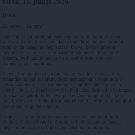
torek, 16. junija 2026.
Oven
21. marec – 19. april
Današnji tranziti prebujajo vašo željo, da bi bili najboljša različica
sebe, dragi ovni, in vas navdajajo z občutkom, da imate popolno
svobodo za doseganje večjih stvari. Uživali boste v dobrem
razpoloženju, dan pa vam prinaša tudi izjemno olajšanje pred
stresom. Pred vami je močan čas za osebni šarm, romanco,
domišljijo in ustvarjalnost.
Venera, boginja ljubezni, namreč ne prehaja le vašega sektorja
romantike, ampak je hkrati v čudovitem aspektu z Neptunom v
vašem znamenju! To je izjemen vpliv, najboljši način za izrabo te
energije pa je, da pokažete svoje najbolj nežne lastnosti in jih izrazite
brez kakršnegakoli opravičevanja. Ker Venera raje privlači kot pa
lovi, boste v svoje življenje kot magnet vabili lepe stvari, prave ljudi,
pozornost in ugodne situacije.
To je čas za popolno prepoznavanje vaših resničnih notranjih
vrednot. Meje med vami in drugimi se bodo opazno zmehčale,
medsebojne vezi pa se bodo v tem času močno okrepile.