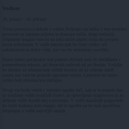
Vodnar
20. januar – 18. februar
Tesna povezava z nekom v vašem življenju vas lahko v tem trenutku
preseneti na izjemno prijeten in donosen način, dragi vodnarji.
Odpiranje drugim vam bo na neki način odprlo vrata do povsem
novih priložnosti. V vaših interakcijah bo čutiti veliko več
radodarnosti in dobre volje, kar vas bo neizmerno osvežilo.
Danes lahko pričakujete tisti prijetni občutek rasti ali izboljšanja v
pomembnem odnosu, pri denarnih zadevah ali pri študiju. Vzdušje
bo idealno za odmetavanje težkih bremen ali za celjenje starih
zamer, kar vam bo prineslo ogromno koristi. Ljubezen bo danes
veliko bolj milostna kot običajno.
Drugi vas bodo videli v izjemno ugodni luči, zato je to popoln dan
za izražanje vaših resničnih čustev, za opravljanje razgovorov in za
deljenje vaših drznih idej z javnostjo. V vaših današnjih pogovorih
bo čutiti dodatno noto magije, del te zgodbe pa bo tudi sproščeno
klepetanje o vaših največjih sanjah.