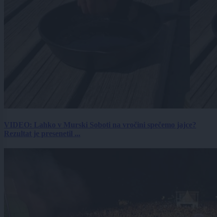
VIDEO: Lahko v Murski Soboti na vročini spečemo jajce?
Rezultat je presenetil ...