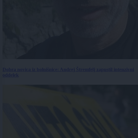
Dobra novica iz bolnišnice: Andrej Štremfelj zapustil intenzivni
oddelek