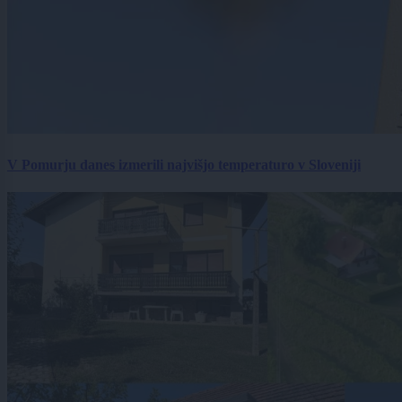
V Pomurju danes izmerili najvišjo temperaturo v Sloveniji