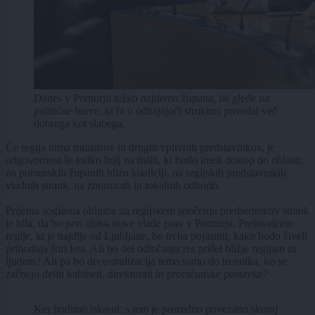
Danes v Pomurju težko najdemo župana, ne glede na
politične barve, ki bi o odhajajoči strukturi povedal več
dobrega kot slabega.
Če regija nima ministrov in drugih vplivnih predstavnikov, je
odgovornost še toliko bolj na tistih, ki bodo imeli dostop do oblasti:
na pomurskih županih blizu koaliciji, na regijskih predstavnikih
vladnih strank, na zbornicah in lokalnih odborih.
Prijetna soglasna obljuba na regijskem soočenju predsednikov strank
je bila, da bo prvi obisk nove vlade prav v Pomurju. Prebivalcem
regije, ki je najdlje od Ljubljane, bo treba pojasniti, kako bodo živeli
prihodnja štiri leta. Ali bo del odločanja res prišel bližje regijam in
ljudem? Ali pa bo decentralizacija tema samo do trenutka, ko se
začnejo deliti kabineti, direktorati in proračunske postavke?
Ker bodimo iskreni: s tem je posredno povezano skoraj