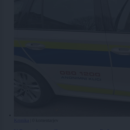
Kronika
|
0 komentarjev