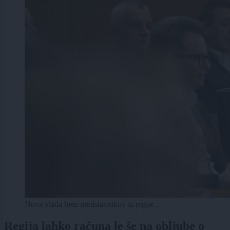
Nova vlada brez predstavnikov iz regije ...
Regija lahko računa le še na obljube o