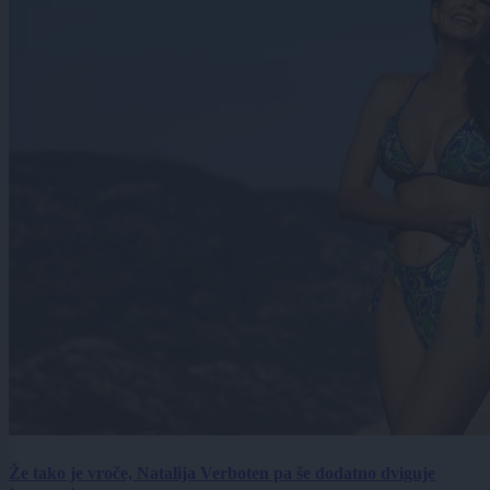
Že tako je vroče, Natalija Verboten pa še dodatno dviguje