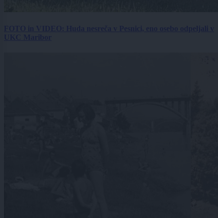
FOTO in VIDEO: Huda nesreča v Pesnici, eno osebo odpeljali v
UKC Maribor