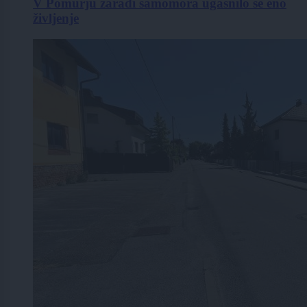
V Pomurju zaradi samomora ugasnilo še eno
življenje