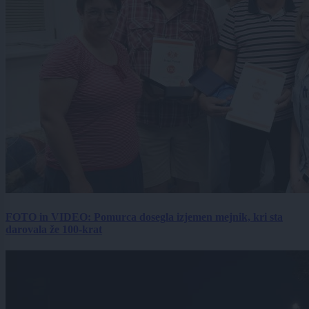
FOTO in VIDEO: Pomurca dosegla izjemen mejnik, kri sta
darovala že 100-krat