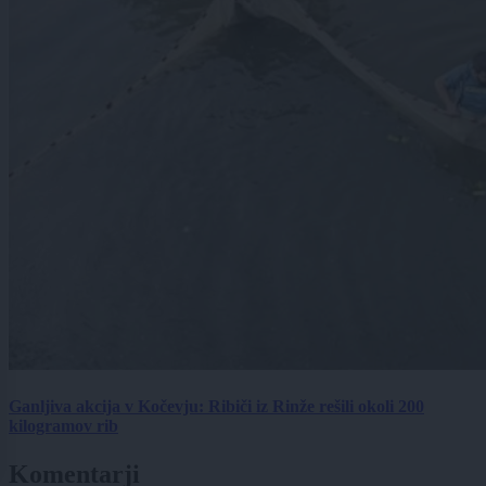
Ganljiva akcija v Kočevju: Ribiči iz Rinže rešili okoli 200
kilogramov rib
Komentarji