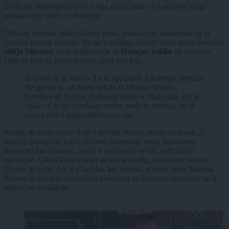
Svobode utemeljeval prav s tem, da bo lahko v Logarjevi ekipi
učinkoviteje delal za Pomurje.
Državni sekretar lahko odpira vrata, pomaga pri komunikaciji in
pritiska znotraj sistema. To sta v prejšnji Janševi vladi znala dokazati
Mitja Slavinec
na izobraževanju in
Damjan Jaklin
na obrambi.
Oba sta bila na funkciji sicer zgolj eno leto.
In ravno tu je bistvo. To ni vprašanje lokalnega prestiža.
Ne gre za to, ali mora nekdo iz Murske Sobote,
Lendave ali Gornje Radgone sedeti v vladi zato, ker je
»naš«. Gre za vprašanje realne moči in dostopa, ki se
pozna tudi v regionalnem razvoju.
Regije, ki imajo svoje ljudi v izvršni oblasti, imajo prednost. Z
ministri pridejo še kadri, državni sekretarji, vodje kabinetov,
direktorji direktoratov, ljudje v nadzornih svetih, odborih in
agencijah. Okoli ljudi iz regij se splete mreža, ki razume prostor.
Ljudje, ki vedo, kje je Goričko, kaj pomeni promet skozi Mursko
Soboto in zakaj je železniška povezava za Pomurje razvojno, ne le
logistično vprašanje.