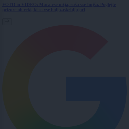
FOTO in VIDEO: Mura vse nižja, suša vse hujša. Poglejte
prizore ob reki, ki so vse bolj zaskrbljujoči