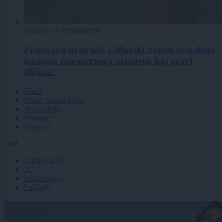
Lokalno
|
2 komentarjev
Prebivalce dveh ulic v Murski Soboti zaskrbela
možnost enosmernega prometa, kaj pravi
občina?
Vlada
Vlada Janeza Janše
Nova vlada
Pomurje
Pomurci
Deli
Facebook
X
WhatsApp
Pošlji