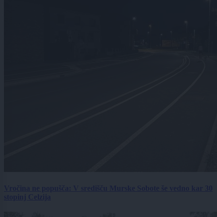
Vročina ne popušča: V središču Murske Sobote še vedno kar 30
stopinj Celzija