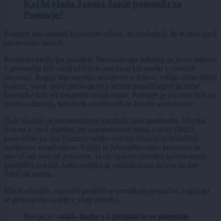
Kaj bi vlada Janeza Janše pomenila za
Pomurje?
Pomurje ima namreč konkretne težave, ne simbolnih. In te niso zgolj
ekonomske narave.
Pomurski moški po podatkih Nacionalnega inštituta za javno zdravje
v povprečju živi okoli tri leta in pol manj kot moški v osrednji
Sloveniji. Regija ima najvišjo umrljivost v državi, veliko srčno-žilnih
bolezni, visok delež prebivalcev s srčnim popuščanjem in slabe
kazalnike tudi pri nekaterih vrstah rakov. Pomurje je pri vrhu tudi po
indeksu staranja, bolniških odsotnostih in številu samomorov.
Tudi okoljski in infrastrukturni kazalniki niso spodbudni. Murska
Sobota je med slabšimi pri onesnaženosti zraka z delci PM10,
posledično pa ima Pomurje veliko bolezni dihal in bolnišničnih
sprejemov zaradi astme. Regija je železniško slabo povezana in
preveč odvisna od avtoceste, ki ob vsakem nerodno načrtovanem
gradbišču pokaže, kako ranljiva je centralizirana država za tiste
daleč od centra.
Mladi odhajajo, razvojni projekti se premikajo prepočasi, regija pa
se prepogosto znajde v vlogi prosilca.
Res pa je:
»naši« ljudje v Ljubljani še ne pomenijo