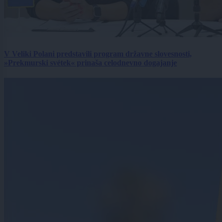
V Veliki Polani predstavili program državne slovesnosti,
»Prekmurski svétek« prinaša celodnevno dogajanje