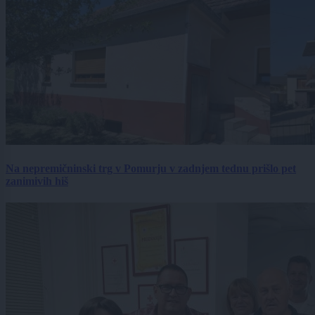
Na nepremičninski trg v Pomurju v zadnjem tednu prišlo pet
zanimivih hiš