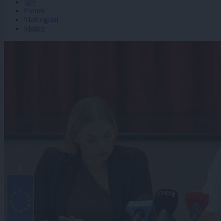
Igre
Forum
Mali oglasi
Malice