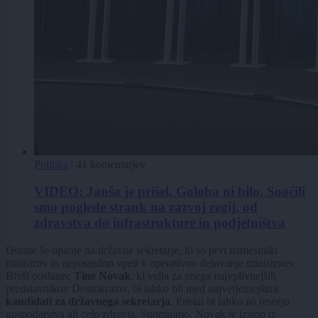
Politika
|
41 komentarjev
VIDEO: Janša je prišel, Goloba ni bilo. Soočili
smo poglede strank na razvoj regij, od
zdravstva do infrastrukture in podjetništva
Ostane še upanje na državne sekretarje, ki so prvi namestniki
ministrov in neposredno vpeti v operativno delovanje ministrstev.
Bivši poslanec
Tine Novak
, ki velja za enega najvplivnejših
predstavnikov Demokratov, bi lahko bil med najverjetnejšimi
kandidati za državnega sekretarja
. Pristal bi lahko na resorju
gospodarstva ali celo zdravja. Spomnimo, Novak je izstop iz