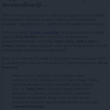
decentralizaciji ...
Pred volitvami smo to slišali z vseh strani, najglasneje pa od strank
nove koalicije: Slovenija ni samo Ljubljana. Decentralizacija,
pokrajine, regionalni razvoj, selitev državnih ustanov iz prestolnice.
Tudi na soočenju
Regije v ospredju
, ki sta ga pripravila medijska
skupina
Moji Mediji
in televizija
IDEA
, so predstavniki
parlamentarnih strank, med njimi
Janez Janša
,
Anže Logar
in
Jernej Vrtovec
, razpravljali tudi o tem, ali bi Pomurje lahko postalo
pilotna regija za drugačen razvojni model.
Zdaj, ko se sestavlja 16. vlada in četrta pod vodstvom Janeza Janše,
je preizkus pred nami. In prvo vprašanje je povsem preprosto:
kje so
Pomurci?
Odgovor je za zdaj jasen. SDS je dobila sedem
resorjev, NSi štiri, Demokrati tri in Fokus enega. Noben
ministrski kandidat ne živi v pomurski regiji. Najbolj
»naš« je
Tadej Ostrc
, ki je med drugim obiskoval
gimnazijo v Ljutomeru in je član PAZU, pomurske
skupnosti akademikov. Manj znano je tudi, da ima
prekmurske korenine najverjetnejši minister za obrambo
Valentin Hajdinjak
.