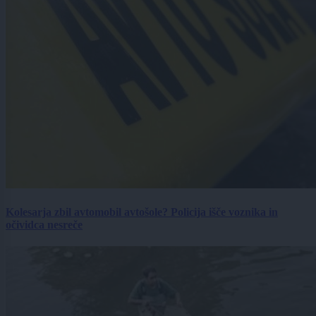
Kolesarja zbil avtomobil avtošole? Policija išče voznika in
očividca nesreče