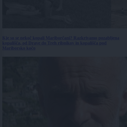
Kje so se nekoč kopali Mariborčani? Razkrivamo pozabljena
kopališča, od Drave do Treh ribnikov in kopališča pod
Mariborsko kočo