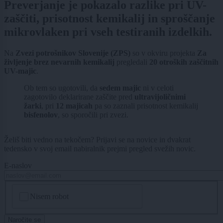
Preverjanje je pokazalo razlike pri UV-
zaščiti, prisotnost kemikalij in sproščanje
mikrovlaken pri vseh testiranih izdelkih.
Na
Zvezi potrošnikov Slovenije (ZPS)
so v okviru projekta
Za
življenje brez nevarnih kemikalij
pregledali
20 otroških zaščitnih
UV-majic
.
Ob tem so ugotovili, da
sedem majic
ni v celoti
zagotovilo deklarirane zaščite pred
ultravijoličnimi
žarki
, pri
12 majicah
pa so zaznali prisotnost kemikalij
bisfenolov
, so sporočili pri zvezi.
Želiš biti vedno na tekočem? Prijavi se na novice in dvakrat
tedensko v svoj email nabiralnik prejmi pregled svežih novic.
E-naslov
CAPTCHA
Nisem robot
Naročite se