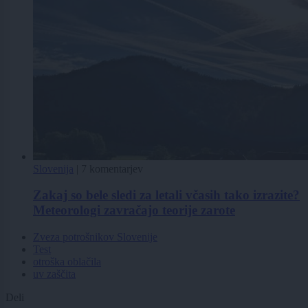
Slovenija
|
7 komentarjev
Zakaj so bele sledi za letali včasih tako izrazite?
Meteorologi zavračajo teorije zarote
Zveza potrošnikov Slovenije
Test
otroška oblačila
uv zaščita
Deli