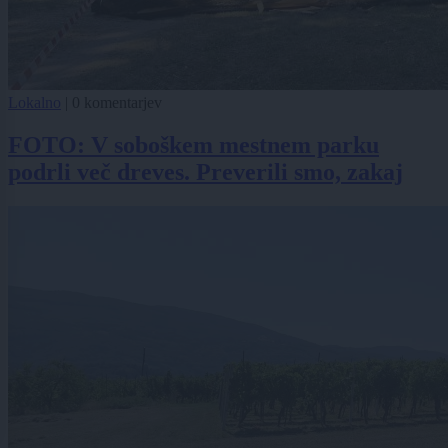
Lokalno
|
0 komentarjev
FOTO: V soboškem mestnem parku
podrli več dreves. Preverili smo, zakaj