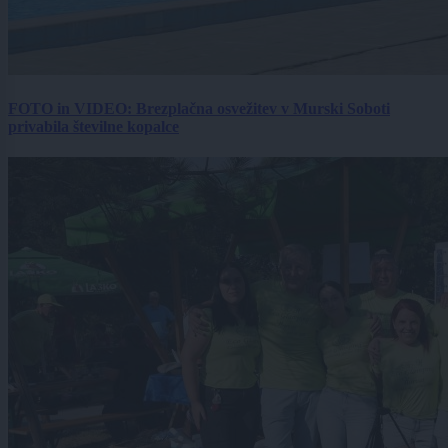
FOTO in VIDEO: Brezplačna osvežitev v Murski Soboti
privabila številne kopalce