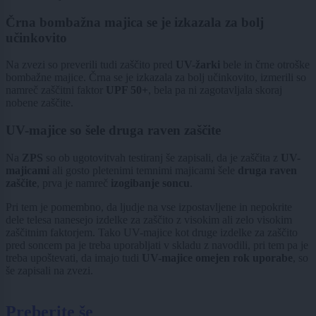
Črna bombažna majica se je izkazala za bolj
učinkovito
Na zvezi so preverili tudi zaščito pred
UV-žarki
bele in črne otroške
bombažne majice. Črna se je izkazala za bolj učinkovito, izmerili so
namreč zaščitni faktor
UPF 50+
, bela pa ni zagotavljala skoraj
nobene zaščite.
UV-majice so šele druga raven zaščite
Na
ZPS
so ob ugotovitvah testiranj še zapisali, da je zaščita z
UV-
majicami
ali gosto pletenimi temnimi majicami šele
druga raven
zaščite
, prva je namreč
izogibanje soncu
.
Pri tem je pomembno, da ljudje na vse izpostavljene in nepokrite
dele telesa nanesejo izdelke za zaščito z visokim ali zelo visokim
zaščitnim faktorjem. Tako UV-majice kot druge izdelke za zaščito
pred soncem pa je treba uporabljati v skladu z navodili, pri tem pa je
treba upoštevati, da imajo tudi
UV-majice omejen rok uporabe
, so
še zapisali na zvezi.
Preberite še