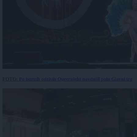
FOTO: Po burnih odzivih Queernight navdušil poln Glavni trg