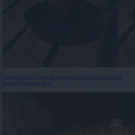
VIDEO: Lahko v Murski Soboti na vročini spečemo jajce?
Rezultat je presenetil ...