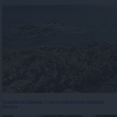
Tragedija na Pašmanu: V morju našli mrtvega 24-letnega
Slovenca