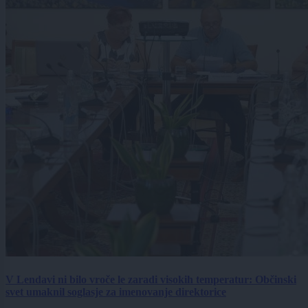
V Lendavi ni bilo vroče le zaradi visokih temperatur: Občinski
svet umaknil soglasje za imenovanje direktorice