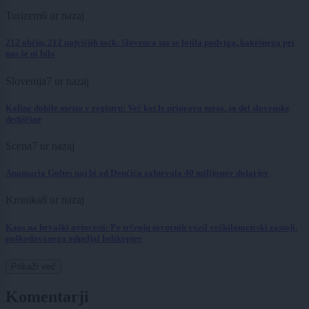
Turizem
6 ur nazaj
212 občin, 212 najvišjih točk: Slovenca sta se lotila podviga, kakršnega pri
nas še ni bilo
Slovenija
7 ur nazaj
Koline dobile mesto v registru: Več kot le priprava mesa, so del slovenske
dediščine
Scena
7 ur nazaj
Anamaria Goltes naj bi od Dončića zahtevala 40 milijonov dolarjev
Kronika
8 ur nazaj
Kaos na hrvaški avtocesti: Po trčenju tovornih vozil večkilometrski zastoji,
poškodovanega odpeljal helikopter
Prikaži več
Komentarji