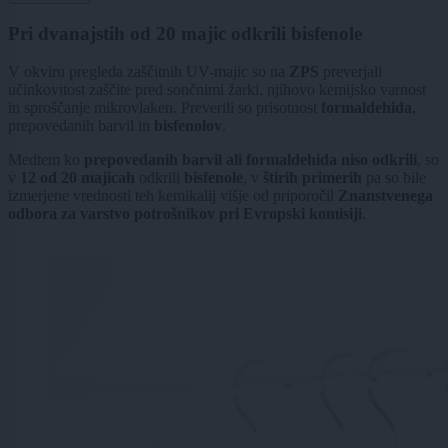
Pri dvanajstih od 20 majic odkrili bisfenole
V okviru pregleda zaščitnih UV-majic so na
ZPS
preverjali
učinkovitost zaščite pred sončnimi žarki, njihovo kemijsko varnost
in sproščanje mikrovlaken. Preverili so prisotnost
formaldehida
,
prepovedanih barvil in
bisfenolov
.
Medtem ko
prepovedanih barvil ali formaldehida niso odkrili
, so
v
12 od 20 majicah
odkrili
bisfenole
, v
štirih primerih
pa so bile
izmerjene vrednosti teh kemikalij višje od priporočil
Znanstvenega
odbora za varstvo potrošnikov pri Evropski komisiji
.