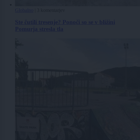
Globalno
|
3 komentarjev
Ste čutili tresenje? Ponoči so se v bližini
Pomurja stresla tla