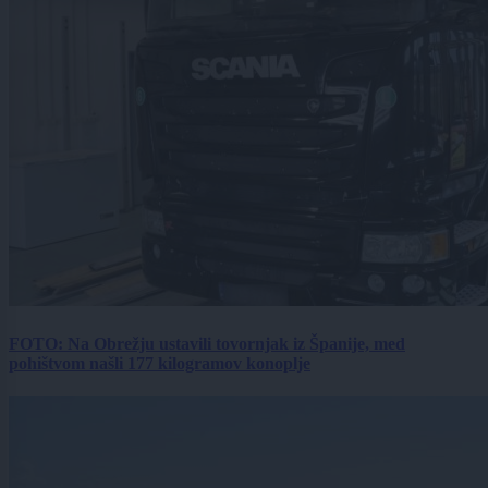
FOTO: Na Obrežju ustavili tovornjak iz Španije, med
pohištvom našli 177 kilogramov konoplje