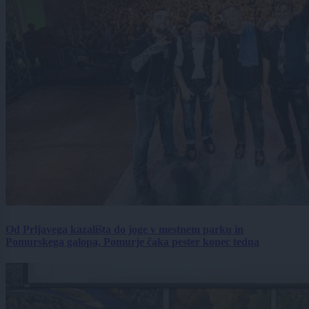
Od Prljavega kazališta do joge v mestnem parku in
Pomurskega galopa, Pomurje čaka pester konec tedna