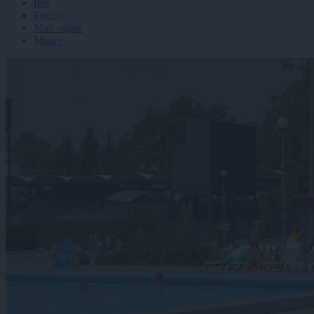
Igre
Forum
Mali oglasi
Malice