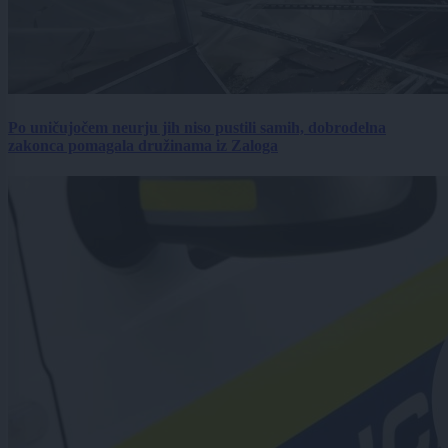
Po uničujočem neurju jih niso pustili samih, dobrodelna
zakonca pomagala družinama iz Zaloga