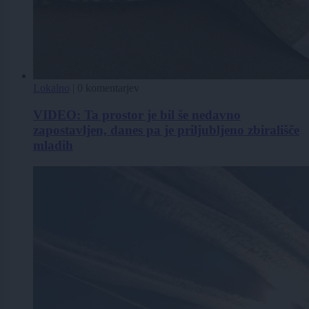
Lokalno
|
0 komentarjev
VIDEO: Ta prostor je bil še nedavno
zapostavljen, danes pa je priljubljeno zbirališče
mladih