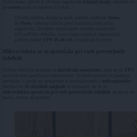
Deklarirano zaščito je ob testu zagotovilo
trinajst majic
, medtem ko
jih
sedem
testa ni opravilo v celoti.
Ob tem izdelka, kupljena prek spletnih platform
Temu
in
Shein
, ustrezne zaščite pred sončnimi žarki nista
zagotovila. Da lahko proizvajalec izdelek označi kot
UV-zaščitno oblačilo, mora majica namreč zagotavljati
zaščitni faktor
UPF 40 ali več
, so zapisali na zvezi.
Mikrovlakna so se sproščala pri vseh preverjenih
izdelkih
Večina oblačil je izdelana iz
sintetičnih materialov
, zato so na
ZPS
preverili tudi sproščanje mikrovlaken. Ta med uporabo in pranjem
prehajajo v okolje ter prispevajo k onesnaževanju z
mikroplastiko
.
Meritve na
20 otroških majicah
so pokazale, da so se
mikrovlakna sproščala pri vseh preverjenih izdelkih
, ne glede na
barvo, vzorec ali potiske.