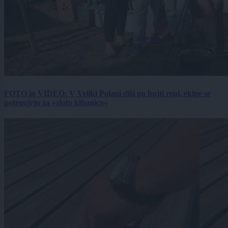
FOTO in VIDEO: V Veliki Polani diši po bujti repi, ekipe se
potegujejo za »zlato kihanico«