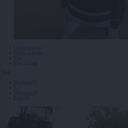
Občina Kuzma
Podpis pogodbe
Vrtec
Vrtec Kuzma
Deli
Facebook
X
WhatsApp
Pošlji