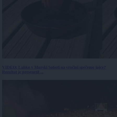
VIDEO: Lahko v Murski Soboti na vročini spečemo jajce?
Rezultat je presenetil ...