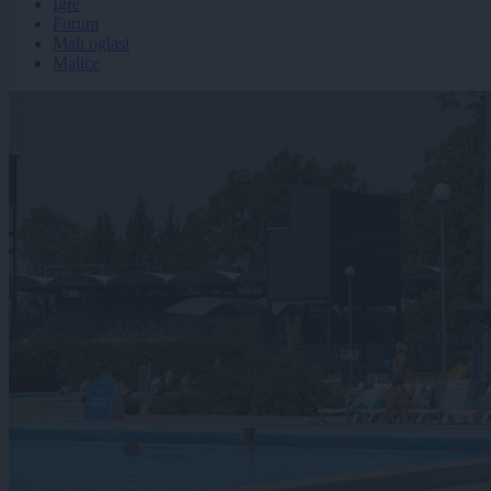
Igre
Forum
Mali oglasi
Malice