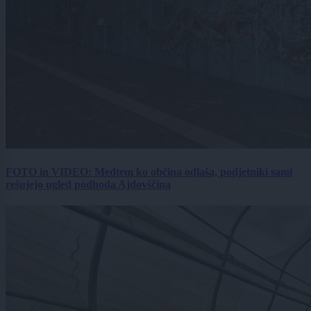
FOTO in VIDEO: Medtem ko občina odlaša, podjetniki sami
rešujejo ugled podhoda Ajdovščina