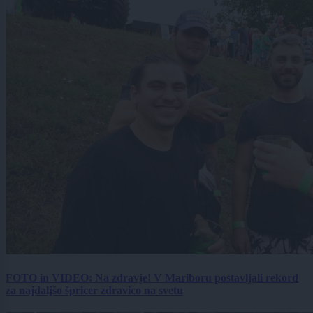
FOTO in VIDEO: Na zdravje! V Mariboru postavljali rekord
za najdaljšo špricer zdravico na svetu