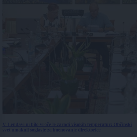
V Lendavi ni bilo vroče le zaradi visokih temperatur: Občinski
svet umaknil soglasje za imenovanje direktorice