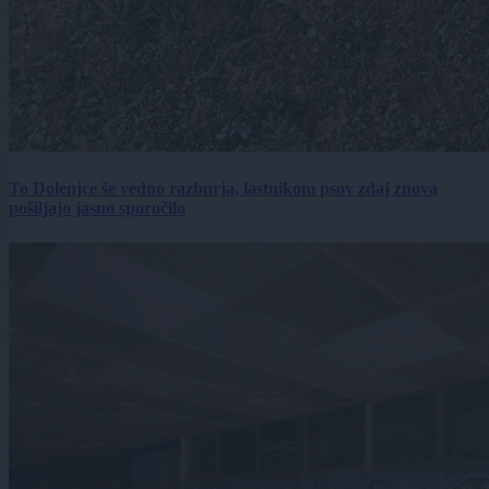
To Dolenjce še vedno razburja, lastnikom psov zdaj znova
pošiljajo jasno sporočilo