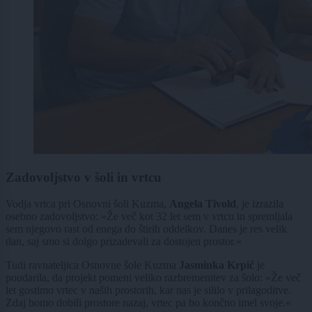
Zadovoljstvo v šoli in vrtcu
Vodja vrtca pri Osnovni šoli Kuzma,
Angela Tivold
, je izrazila
osebno zadovoljstvo: »Že več kot 32 let sem v vrtcu in spremljala
sem njegovo rast od enega do štirih oddelkov. Danes je res velik
dan, saj smo si dolgo prizadevali za dostojen prostor.«
Tudi ravnateljica Osnovne šole Kuzma
Jasminka Krpič
je
poudarila, da projekt pomeni veliko razbremenitev za šolo: »Že več
let gostimo vrtec v naših prostorih, kar nas je sililo v prilagoditve.
Zdaj bomo dobili prostore nazaj, vrtec pa bo končno imel svoje.«