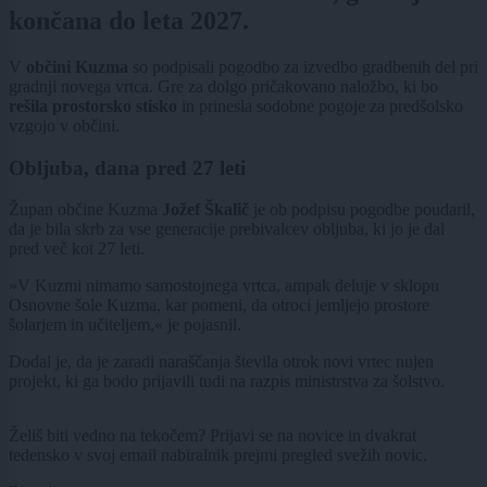
končana do leta 2027.
V
občini Kuzma
so podpisali pogodbo za izvedbo gradbenih del pri
gradnji novega vrtca. Gre za dolgo pričakovano naložbo, ki bo
rešila prostorsko stisko
in prinesla sodobne pogoje za predšolsko
vzgojo v občini.
Obljuba, dana pred 27 leti
Župan občine Kuzma
Jožef Škalič
je ob podpisu pogodbe poudaril,
da je bila skrb za vse generacije prebivalcev obljuba, ki jo je dal
pred več kot 27 leti.
»V Kuzmi nimamo samostojnega vrtca, ampak deluje v sklopu
Osnovne šole Kuzma, kar pomeni, da otroci jemljejo prostore
šolarjem in učiteljem,« je pojasnil.
Dodal je, da je zaradi naraščanja števila otrok novi vrtec nujen
projekt, ki ga bodo prijavili tudi na razpis ministrstva za šolstvo.
Želiš biti vedno na tekočem? Prijavi se na novice in dvakrat
tedensko v svoj email nabiralnik prejmi pregled svežih novic.