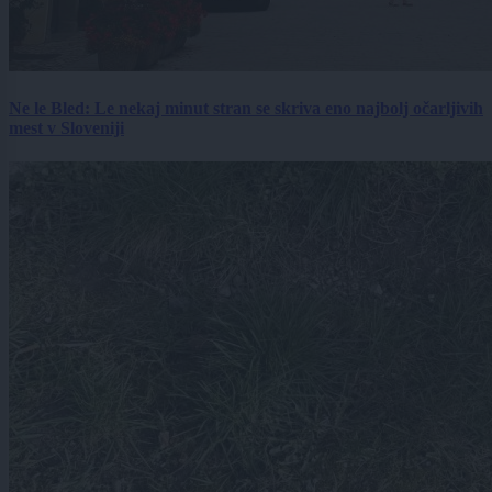
Ne le Bled: Le nekaj minut stran se skriva eno najbolj očarljivih
mest v Sloveniji