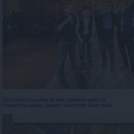
Od Prljavega kazališta do joge v mestnem parku in
Pomurskega galopa, Pomurje čaka pester konec tedna