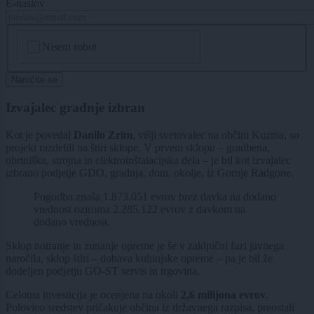
E-naslov
CAPTCHA
Nisem robot
Naročite se
Izvajalec gradnje izbran
Kot je povedal
Danilo Zrim
, višji svetovalec na občini Kuzma, so
projekt razdelili na štiri sklope. V prvem sklopu – gradbena,
obrtniška, strojna in elektroinštalacijska dela – je bil kot izvajalec
izbrano podjetje GDO, gradnja, dom, okolje, iz Gornje Radgone.
Pogodba znaša 1.873.051 evrov brez davka na dodano
vrednost oziroma 2.285.122 evrov z davkom na
dodano vrednost.
Sklop notranje in zunanje opreme je še v zaključni fazi javnega
naročila, sklop štiri – dobava kuhinjske opreme – pa je bil že
dodeljen podjetju GO-ST servis in trgovina.
Celotna investicija je ocenjena na okoli
2,6 milijona evrov
.
Polovico sredstev pričakuje občina iz državnega razpisa, preostali