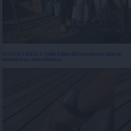
FOTO in VIDEO: V Veliki Polani diši po bujti repi, ekipe se
potegujejo za »zlato kihanico«