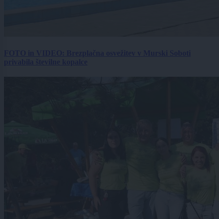
FOTO in VIDEO: Brezplačna osvežitev v Murski Soboti
privabila številne kopalce