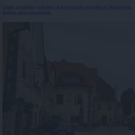
Umor avstrijske vplivnice, katere truplo so našli pri Majšperku,
dobiva nove razsežnosti