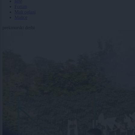
Igre
Forum
Mali oglasi
Malice
prekmurski derbi