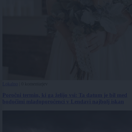
Lokalno
|
0 komentarjev
Poročni termin, ki ga želijo vsi: Ta datum je bil med
bodočimi mladoporočenci v Lendavi najbolj iskan