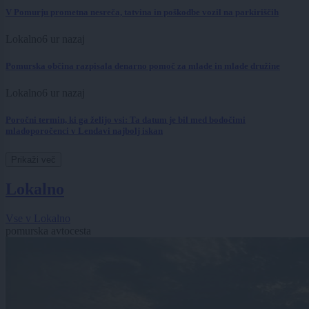
V Pomurju prometna nesreča, tatvina in poškodbe vozil na parkiriščih
Lokalno
6 ur nazaj
Pomurska občina razpisala denarno pomoč za mlade in mlade družine
Lokalno
6 ur nazaj
Poročni termin, ki ga želijo vsi: Ta datum je bil med bodočimi
mladoporočenci v Lendavi najbolj iskan
Prikaži več
Lokalno
Vse v Lokalno
pomurska avtocesta