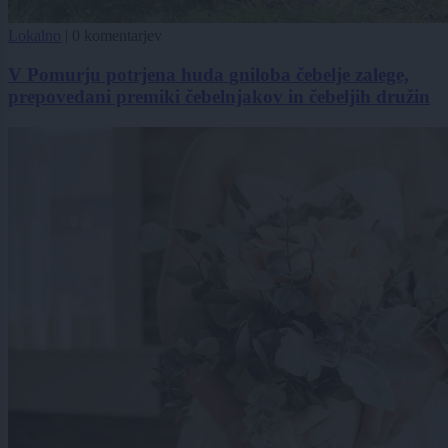
Lokalno
|
0 komentarjev
V Pomurju potrjena huda gniloba čebelje zalege,
prepovedani premiki čebelnjakov in čebeljih družin