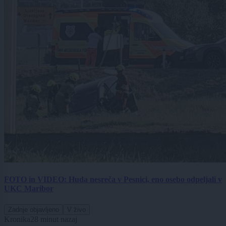
FOTO in VIDEO: Huda nesreča v Pesnici, eno osebo odpeljali v
UKC Maribor
Zadnje objavljeno
V živo
Kronika
28 minut nazaj