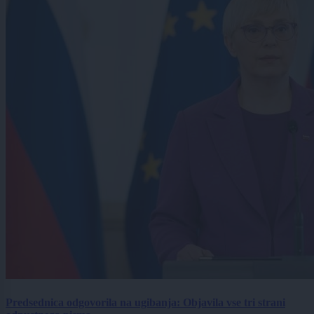
Predsednica odgovorila na ugibanja: Objavila vse tri strani