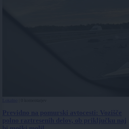
Lokalno
|
0 komentarjev
Previdno na pomurski avtocesti: Vozišče
polno raztresenih delov, ob priključku naj
bi moški molil