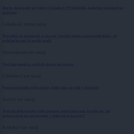
Burno dogajanje po tekmi v Lendavi: Pirotehnika, kamenje in napad na
policista
Lokalno
42 minut nazaj
Previdno na pomurski avtocesti: Vozišče polno raztresenih delov, ob
priključku naj bi moški molil
Slovenija
eno uro nazaj
Vročina popušča, prihaja druga nevarnost
Globalno
3 ure nazaj
Potres prebudil cel Kvarner, čutili smo ga tudi v Sloveniji
Scena
3 ure nazaj
Venerin dolgotrajen vpliv prinaša nepričakovane preobrate: Ste
pripravljeni na spremembe v ljubezni in karieri?
Kronika
3 ure nazaj