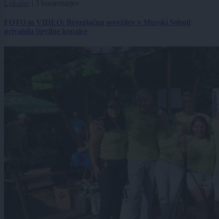
Lokalno
|
3 komentarjev
FOTO in VIDEO: Brezplačna osvežitev v Murski Soboti
privabila številne kopalce