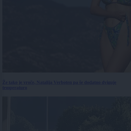
Že tako je vroče, Natalija Verboten pa še dodatno dviguje
temperaturo