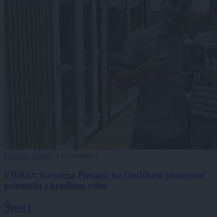
Lokalno
Scena
|
0 komentarjev
VIDEO: Kavarna Platana na Goričkem pozornost
pritegnila s kratkimi videi
Šport