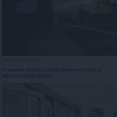
Lokalno
|
0 komentarjev
Pomurska občina razpisala denarno pomoč za
mlade in mlade družine