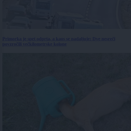
Primorka je spet odprta, a kaos se nadaljuje: Dve nesreči
povzročili večkilometrske kolone