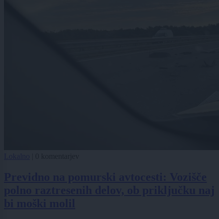
Lokalno
|
0 komentarjev
Previdno na pomurski avtocesti: Vozišče
polno raztresenih delov, ob priključku naj
bi moški molil