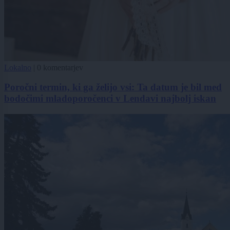
Lokalno
|
0 komentarjev
Poročni termin, ki ga želijo vsi: Ta datum je bil med
bodočimi mladoporočenci v Lendavi najbolj iskan