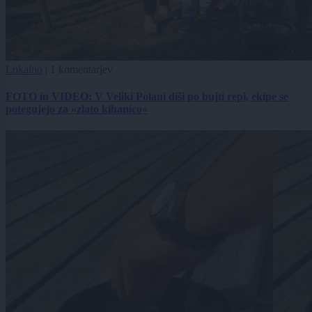
Lokalno
|
1 komentarjev
FOTO in VIDEO: V Veliki Polani diši po bujti repi, ekipe se
potegujejo za »zlato kihanico«