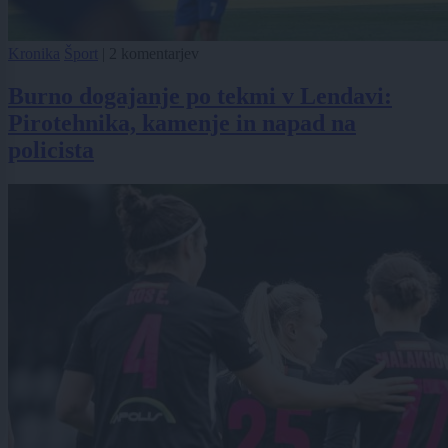
Kronika
Šport
|
2 komentarjev
Burno dogajanje po tekmi v Lendavi:
Pirotehnika, kamenje in napad na
policista