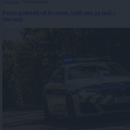
Globalno
|
0 komentarjev
Potres prebudil cel Kvarner, čutili smo ga tudi v
Sloveniji