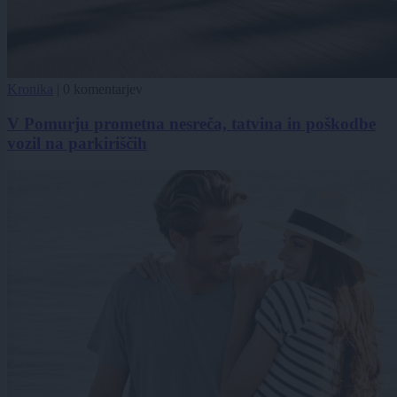
Kronika
|
0 komentarjev
V Pomurju prometna nesreča, tatvina in poškodbe
vozil na parkiriščih