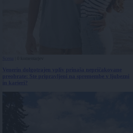
Scena
|
0 komentarjev
Venerin dolgotrajen vpliv prinaša nepričakovane
preobrate: Ste pripravljeni na spremembe v ljubezni
in karieri?