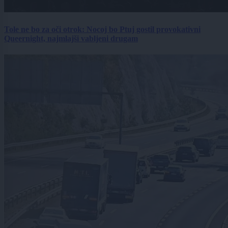
Tole ne bo za oči otrok: Nocoj bo Ptuj gostil provokativni
Queernight, najmlajši vabljeni drugam