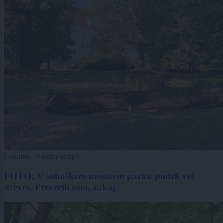
Lokalno
|
3 komentarjev
FOTO: V soboškem mestnem parku podrli več
dreves. Preverili smo, zakaj