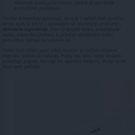
določenih hranil pa do bolezni, zdravil ali agresivnih
kozmetičnih postopkov.
Številni dermatologi opozarjajo, da se je v zadnjih letih povečalo
število ljudi, ki težave z izpadanjem las povezujejo predvsem s
stresom in izgorelostjo
. Hiter življenjski tempo, pomanjkanje
spanja, nepravilna prehrana in psihične obremenitve lahko
pomembno vplivajo na kakovost las.
Veliko ljudi težavo opazi nekaj mesecev po večjem stresnem
dogodku, bolezni ali hujšanju. Poleg tega lahko stanje dodatno
poslabšajo pogosto barvanje las, agresivni šamponi, likanje las ter
tesno spete pričeske.