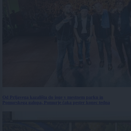
Od Prljavega kazališta do joge v mestnem parku in
Pomurskega galopa, Pomurje čaka pester konec tedna