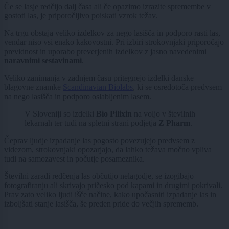
Če se lasje redčijo dalj časa ali če opazimo izrazite spremembe v
gostoti las, je priporočljivo poiskati vzrok težav.
Na trgu obstaja veliko izdelkov za nego lasišča in podporo rasti las,
vendar niso vsi enako kakovostni. Pri izbiri strokovnjaki priporočajo
previdnost in uporabo preverjenih izdelkov z jasno navedenimi
naravnimi sestavinami
.
Veliko zanimanja v zadnjem času pritegnejo izdelki danske
blagovne znamke
Scandinavian Biolabs
, ki se osredotoča predvsem
na nego lasišča in podporo oslabljenim lasem.
V Sloveniji so izdelki
Bio Pilixin
na voljo v številnih
lekarnah ter tudi na spletni strani podjetja
Z Pharm
.
Čeprav ljudje izpadanje las pogosto povezujejo predvsem z
videzom, strokovnjaki opozarjajo, da lahko težava močno vpliva
tudi na samozavest in počutje posameznika.
Številni zaradi redčenja las občutijo nelagodje, se izogibajo
fotografiranju ali skrivajo pričesko pod kapami in drugimi pokrivali.
Prav zato veliko ljudi išče načine, kako upočasniti izpadanje las in
izboljšati stanje lasišča, še preden pride do večjih sprememb.