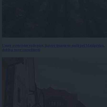
Umor avstrijske vplivnice, katere truplo so našli pri Majšperku,
dobiva nove razsežnosti