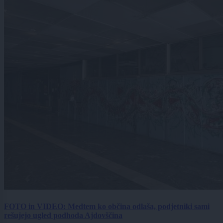
FOTO in VIDEO: Medtem ko občina odlaša, podjetniki sami
rešujejo ugled podhoda Ajdovščina