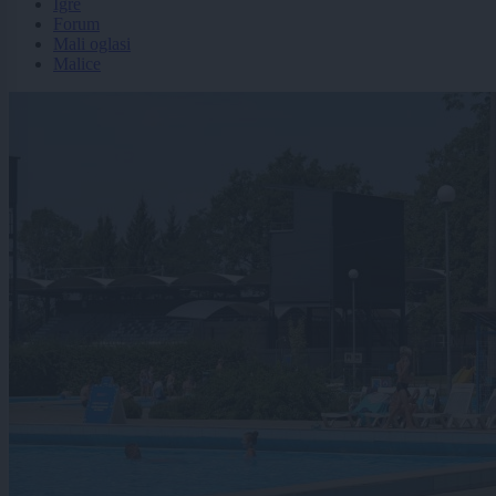
Igre
Forum
Mali oglasi
Malice