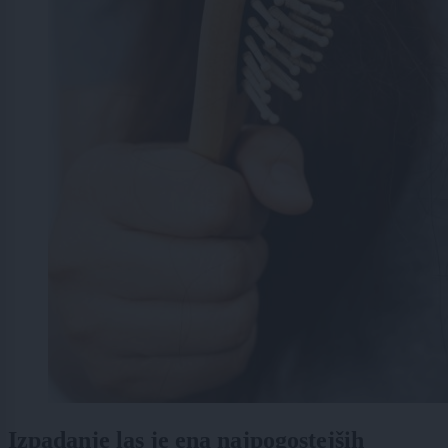
Izpadanje las je ena najpogostejših