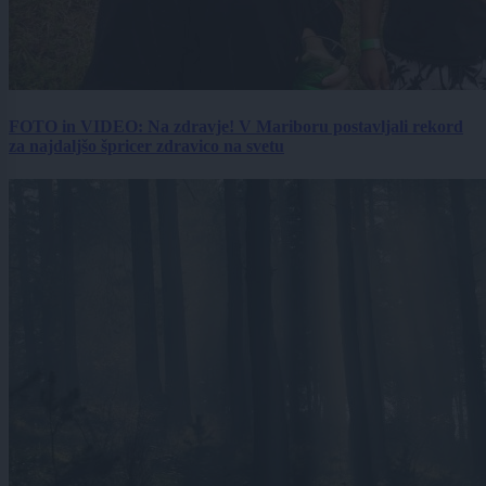
FOTO in VIDEO: Na zdravje! V Mariboru postavljali rekord
za najdaljšo špricer zdravico na svetu