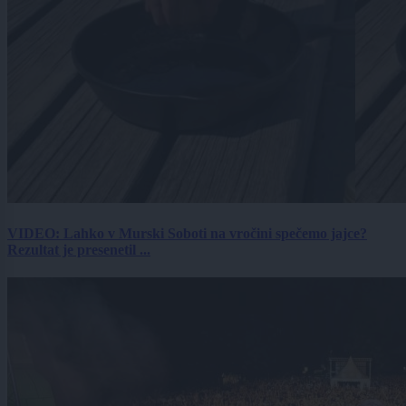
VIDEO: Lahko v Murski Soboti na vročini spečemo jajce?
Rezultat je presenetil ...