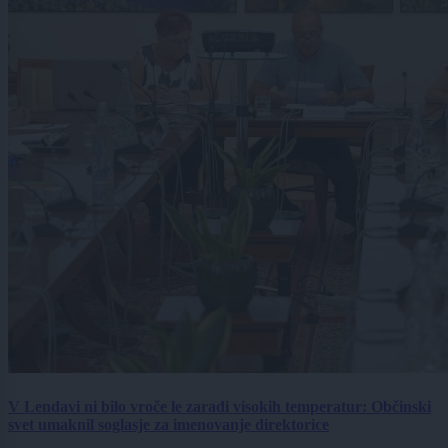
V Lendavi ni bilo vroče le zaradi visokih temperatur: Občinski
svet umaknil soglasje za imenovanje direktorice