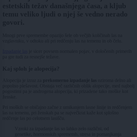
estetskih težav današnjega časa, a kljub
temu veliko ljudi o njej še vedno nerado
govori.
Mnogi prve spremembe opazijo šele ob večjih količinah las na
vzglavniku, v odtoku ali pri redčenju las na temenu in ob čelu.
Izpadanje las
je sicer povsem normalen pojav, v določenih primerih
pa gre tudi za resnejše težave.
Kaj sploh je alopecija?
Alopecija je izraz za
prekomerno izpadanje las
oziroma delno ali
popolno plešavost. Obstaja več različnih oblik alopecije, med najbolj
pogostimi pa je androgena alopecija, ki prizadene tako moške kot
ženske.
Pri moških se običajno začne z umikanjem lasne linije in redčenjem
las na temenu, pri ženskah pa se največkrat kaže kot splošno
redčenje las po celotnem lasišču.
Vzroki za izpadanje las so lahko zelo različni, od
genetike, hormonskih sprememb, stresa in pomanjkanja