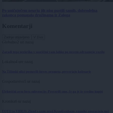
Po uničujočem neurju jih niso pustili samih, dobrodelna
zakonca pomagala družinama iz Zaloga
Komentarji
Zadnje objavljeno
V živo
Globalno
2 uri nazaj
Zaradi tega prekrška v soseščini vam lahko po novem odvzamejo vozilo
Lokalno
4 ure nazaj
Na Tišinski ulici postavili števec prometa, preverjajo kolesarje
Gospodarstvo
5 ur nazaj
Električni avto brez subvencije: Preverili smo, če ga je še vredno kupiti
Kronika
6 ur nazaj
FOTO in VIDEO: Zletel s ceste pred Kruplivnikom, voznike opozarjajo naj