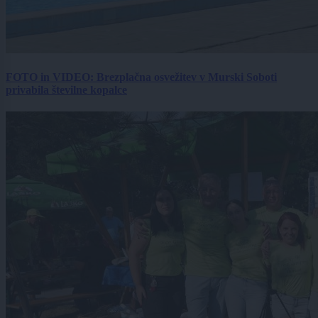
FOTO in VIDEO: Brezplačna osvežitev v Murski Soboti
privabila številne kopalce