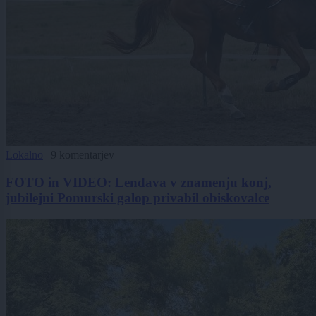
Lokalno
|
9 komentarjev
FOTO in VIDEO: Lendava v znamenju konj,
jubilejni Pomurski galop privabil obiskovalce