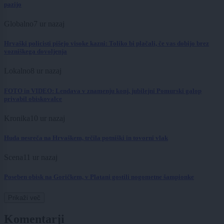
pazijo
Globalno
7 ur nazaj
Hrvaški policisti pišejo visoke kazni: Toliko bi plačali, če vas dobijo brez
vozniškega dovoljenja
Lokalno
8 ur nazaj
FOTO in VIDEO: Lendava v znamenju konj, jubilejni Pomurski galop
privabil obiskovalce
Kronika
10 ur nazaj
Huda nesreča na Hrvaškem, trčila potniški in tovorni vlak
Scena
11 ur nazaj
Poseben obisk na Goričkem, v Platani gostili nogometne šampionke
Prikaži več
Komentarji