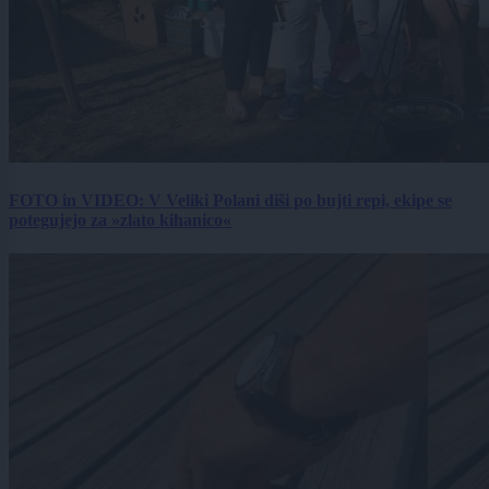
FOTO in VIDEO: V Veliki Polani diši po bujti repi, ekipe se
potegujejo za »zlato kihanico«