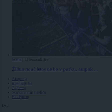
Scena
|
13 komentarjev
Žilina nouč letos ne bo v parku, ampak ...
Alopecija
izpadanje las
Z Pharm
Scandinavian Biolabs
Bio Pilixin
Deli