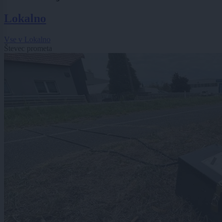
Lokalno
Vse v Lokalno
Števec prometa