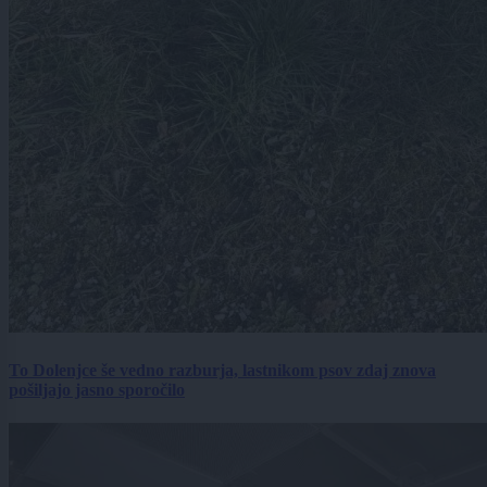
To Dolenjce še vedno razburja, lastnikom psov zdaj znova
pošiljajo jasno sporočilo