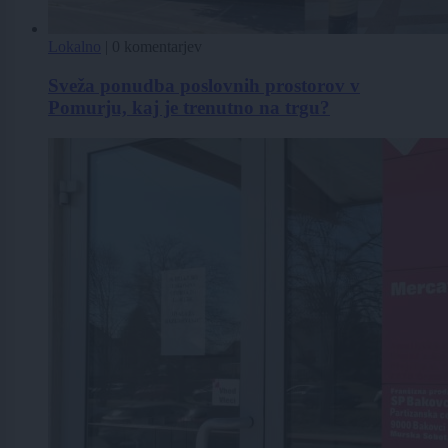
Lokalno
|
0 komentarjev
Sveža ponudba poslovnih prostorov v
Pomurju, kaj je trenutno na trgu?