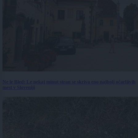
Ne le Bled: Le nekaj minut stran se skriva eno najbolj očarljivih
mest v Sloveniji