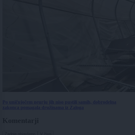
Po uničujočem neurju jih niso pustili samih, dobrodelna
zakonca pomagala družinama iz Zaloga
Komentarji
Zadnje objavljeno
V živo