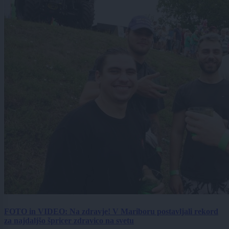
FOTO in VIDEO: Na zdravje! V Mariboru postavljali rekord
za najdaljšo špricer zdravico na svetu