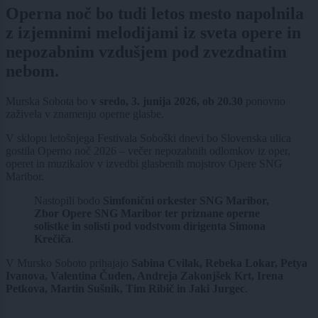
Operna noč bo tudi letos mesto napolnila
z izjemnimi melodijami iz sveta opere in
nepozabnim vzdušjem pod zvezdnatim
nebom.
Murska Sobota bo
v sredo, 3. junija 2026, ob 20.30
ponovno
zaživela v znamenju operne glasbe.
V sklopu letošnjega Festivala Soboški dnevi bo Slovenska ulica
gostila Operno noč 2026 – večer nepozabnih odlomkov iz oper,
operet in muzikalov v izvedbi glasbenih mojstrov Opere SNG
Maribor.
Nastopili bodo
Simfonični orkester SNG Maribor,
Zbor Opere SNG Maribor ter priznane operne
solistke in solisti pod vodstvom dirigenta Simona
Krečiča
.
V Mursko Soboto prihajajo
Sabina Cvilak, Rebeka Lokar, Petya
Ivanova, Valentina Čuden, Andreja Zakonjšek Krt, Irena
Petkova, Martin Sušnik, Tim Ribič in Jaki Jurgec
.