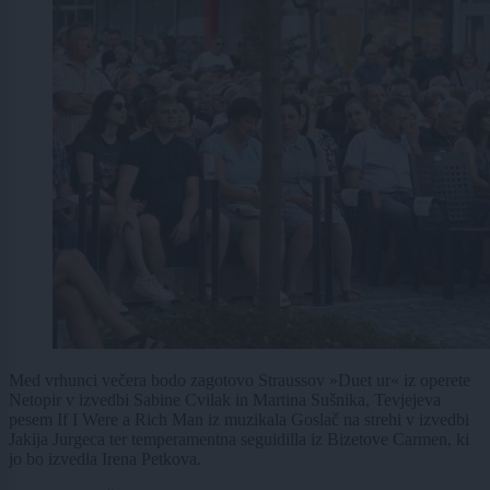
Med vrhunci večera bodo zagotovo Straussov »Duet ur« iz operete
Netopir v izvedbi Sabine Cvilak in Martina Sušnika, Tevjejeva
pesem If I Were a Rich Man iz muzikala Goslač na strehi v izvedbi
Jakija Jurgeca ter temperamentna seguidilla iz Bizetove Carmen, ki
jo bo izvedla Irena Petkova.