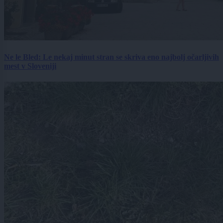
Ne le Bled: Le nekaj minut stran se skriva eno najbolj očarljivih
mest v Sloveniji