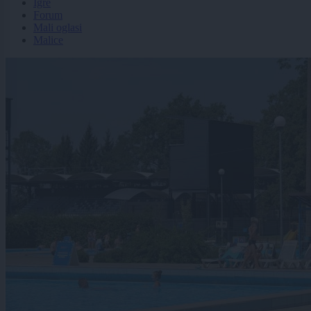
Igre
Forum
Mali oglasi
Malice