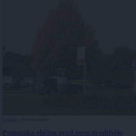
Lokalno
|
0 komentarjev
Pomurska občina pred novo ureditvijo