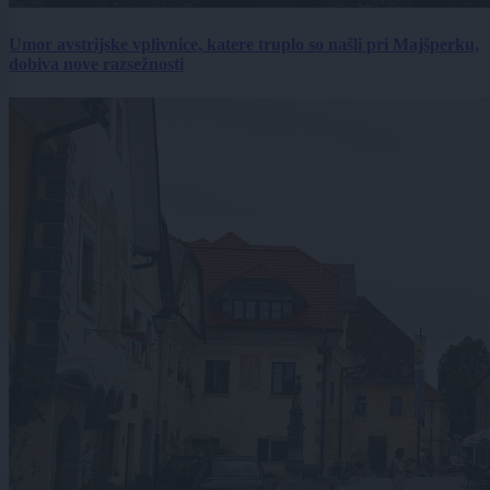
Umor avstrijske vplivnice, katere truplo so našli pri Majšperku,
dobiva nove razsežnosti