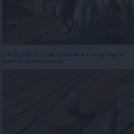
FOTO in VIDEO: V Veliki Polani diši po bujti repi, ekipe se
potegujejo za »zlato kihanico«