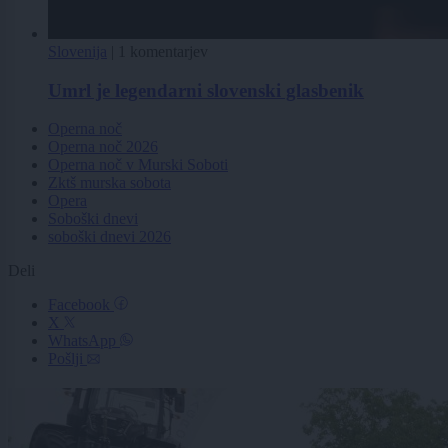
Slovenija
|
1 komentarjev
Umrl je legendarni slovenski glasbenik
Operna noč
Operna noč 2026
Operna noč v Murski Soboti
Zktš murska sobota
Opera
Soboški dnevi
soboški dnevi 2026
Deli
Facebook
X
WhatsApp
Pošlji