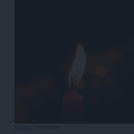
Kronika
|
3 komentarjev