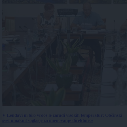
V Lendavi ni bilo vroče le zaradi visokih temperatur: Občinski
svet umaknil soglasje za imenovanje direktorice