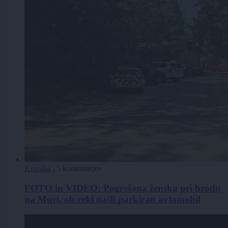
Kronika
|
5 komentarjev
FOTO in VIDEO: Pogrešana ženska pri brodu
na Muri, ob reki našli parkiran avtomobil