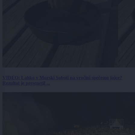
VIDEO: Lahko v Murski Soboti na vročini spečemo jajce?
Rezultat je presenetil ...