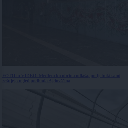
FOTO in VIDEO: Medtem ko občina odlaša, podjetniki sami
rešujejo ugled podhoda Ajdovščina