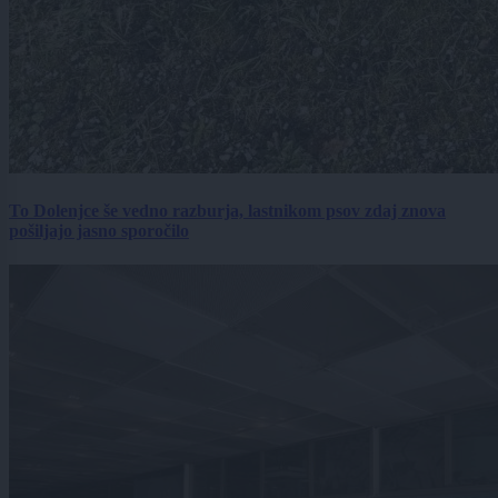
To Dolenjce še vedno razburja, lastnikom psov zdaj znova
pošiljajo jasno sporočilo