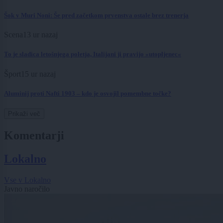
Šok v Muri Noni: Še pred začetkom prvenstva ostale brez trenerja
Scena
13 ur nazaj
To je sladica letošnjega poletja, Italijani ji pravijo »utopljenec«
Šport
15 ur nazaj
Aluminij proti Nafti 1903 – kdo je osvojil pomembne točke?
Prikaži več
Komentarji
Lokalno
Vse v Lokalno
Javno naročilo