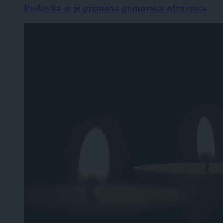
Poslovila se je priznana pomurska zdravnica