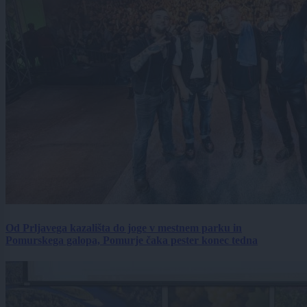
Od Prljavega kazališta do joge v mestnem parku in
Pomurskega galopa, Pomurje čaka pester konec tedna