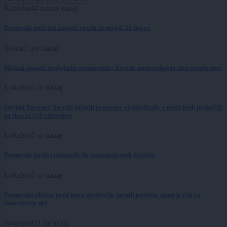
Kronika
44 minut nazaj
Pomurski policisti zasegli vozilo in prijeli 22 tujcev
Scena
3 ure nazaj
Mešani signali in globoke spremembe: Zvezde napovedujejo dan preobratov
Lokalno
5 ur nazaj
Občina Puconci: Stroški šolskih prevozov eksplodirali, v petih letih poskočili
za skoraj 150 odstotkov
Lokalno
5 ur nazaj
Pomurski gasilci pokazali, da pomagajo tudi živalim
Lokalno
5 ur nazaj
Pomurska občina pred novo ureditvijo javnih površin, znan je rok za
dokončanje del
Nogomet
11 ur nazaj