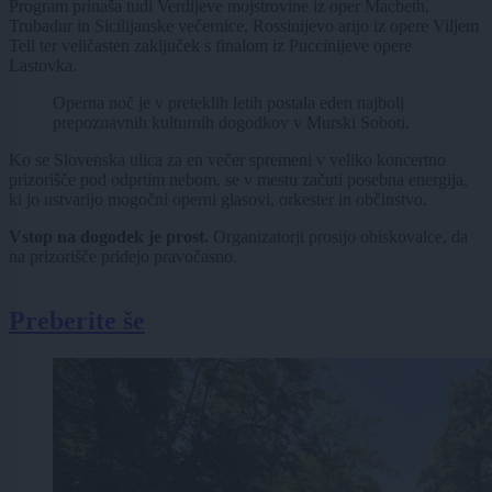
Program prinaša tudi Verdijeve mojstrovine iz oper Macbeth,
Trubadur in Sicilijanske večernice, Rossinijevo arijo iz opere Viljem
Tell ter veličasten zaključek s finalom iz Puccinijeve opere
Lastovka.
Operna noč je v preteklih letih postala eden najbolj
prepoznavnih kulturnih dogodkov v Murski Soboti.
Ko se Slovenska ulica za en večer spremeni v veliko koncertno
prizorišče pod odprtim nebom, se v mestu začuti posebna energija,
ki jo ustvarijo mogočni operni glasovi, orkester in občinstvo.
Vstop na dogodek je prost.
Organizatorji prosijo obiskovalce, da
na prizorišče pridejo pravočasno.
Preberite še