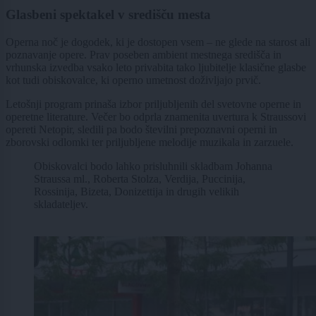
Glasbeni spektakel v središču mesta
Operna noč je dogodek, ki je dostopen vsem – ne glede na starost ali
poznavanje opere. Prav poseben ambient mestnega središča in
vrhunska izvedba vsako leto privabita tako ljubitelje klasične glasbe
kot tudi obiskovalce, ki operno umetnost doživljajo prvič.
Letošnji program prinaša izbor priljubljenih del svetovne operne in
operetne literature. Večer bo odprla znamenita uvertura k Straussovi
opereti Netopir, sledili pa bodo številni prepoznavni operni in
zborovski odlomki ter priljubljene melodije muzikala in zarzuele.
Obiskovalci bodo lahko prisluhnili skladbam Johanna
Straussa ml., Roberta Stolza, Verdija, Puccinija,
Rossinija, Bizeta, Donizettija in drugih velikih
skladateljev.