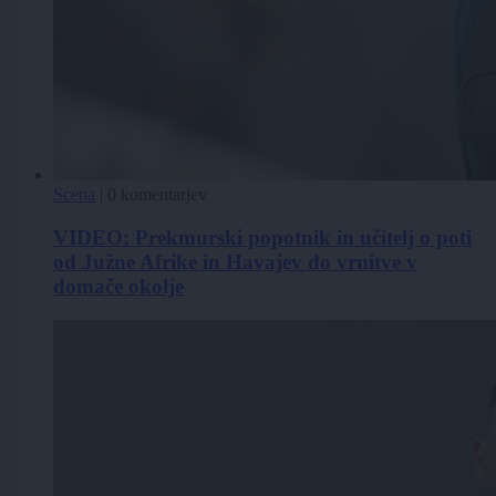
Scena
|
0 komentarjev
VIDEO: Prekmurski popotnik in učitelj o poti
od Južne Afrike in Havajev do vrnitve v
domače okolje