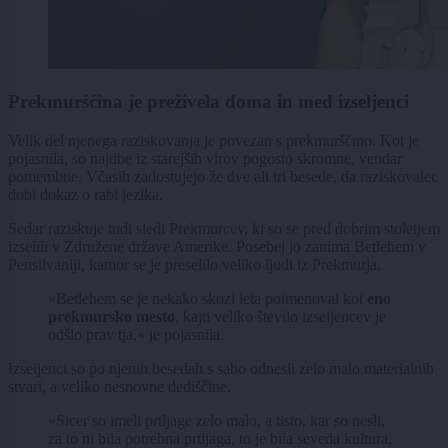
Prekmurščina je preživela doma in med izseljenci
Velik del njenega raziskovanja je povezan s prekmurščino. Kot je
pojasnila, so najdbe iz starejših virov pogosto skromne, vendar
pomembne. Včasih zadostujejo že dve ali tri besede, da raziskovalec
dobi dokaz o rabi jezika.
Sedar raziskuje tudi sledi Prekmurcev, ki so se pred dobrim stoletjem
izselili v Združene države Amerike. Posebej jo zanima Betlehem v
Pensilvaniji, kamor se je preselilo veliko ljudi iz Prekmurja.
»Betlehem se je nekako skozi leta poimenoval kot
eno
prekmursko mesto
, kajti veliko število izseljencev je
odšlo prav tja,« je pojasnila.
Izseljenci so po njenih besedah s sabo odnesli zelo malo materialnih
stvari, a veliko nesnovne dediščine.
»Sicer so imeli prtljage zelo malo, a tisto, kar so nesli,
za to ni bila potrebna prtljaga, to je bila seveda kultura,