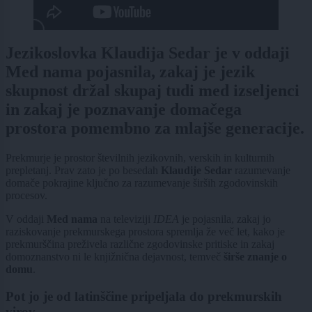
Jezikoslovka Klaudija Sedar je v oddaji
Med nama pojasnila, zakaj je jezik
skupnost držal skupaj tudi med izseljenci
in zakaj je poznavanje domačega
prostora pomembno za mlajše generacije.
Prekmurje je prostor številnih jezikovnih, verskih in kulturnih
prepletanj. Prav zato je po besedah
Klaudije Sedar
razumevanje
domače pokrajine ključno za razumevanje širših zgodovinskih
procesov.
V oddaji
Med nama
na televiziji
IDEA
je pojasnila, zakaj jo
raziskovanje prekmurskega prostora spremlja že več let, kako je
prekmurščina preživela različne zgodovinske pritiske in zakaj
domoznanstvo ni le knjižnična dejavnost, temveč
širše znanje o
domu
.
Pot jo je od latinščine pripeljala do prekmurskih
virov