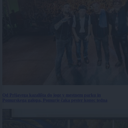
Od Prljavega kazališta do joge v mestnem parku in
Pomurskega galopa, Pomurje čaka pester konec tedna