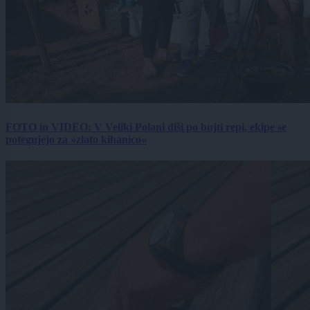
FOTO in VIDEO: V Veliki Polani diši po bujti repi, ekipe se
potegujejo za »zlato kihanico«