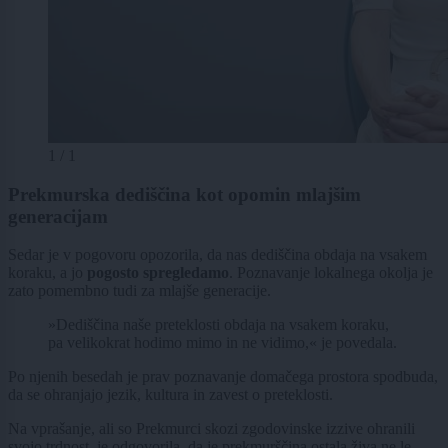
1 / 1
Prekmurska dediščina kot opomin mlajšim
generacijam
Sedar je v pogovoru opozorila, da nas dediščina obdaja na vsakem
koraku, a jo
pogosto spregledamo
. Poznavanje lokalnega okolja je
zato pomembno tudi za mlajše generacije.
»Dediščina naše preteklosti obdaja na vsakem koraku,
pa velikokrat hodimo mimo in ne vidimo,« je povedala.
Po njenih besedah je prav poznavanje domačega prostora spodbuda,
da se ohranjajo jezik, kultura in zavest o preteklosti.
Na vprašanje, ali so Prekmurci skozi zgodovinske izzive ohranili
svojo trdnost, je odgovorila, da je prekmurščina ostala živa ne le