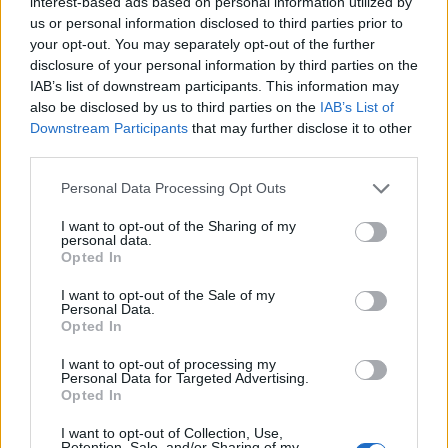
interest-based ads based on personal information utilized by
Oddaje so dostopne tudi na YouTubu in Spotifyu.
us or personal information disclosed to third parties prior to
Sogovornike poleg
Benjamina Langnerja
v oddaji gostijo še
your opt-out. You may separately opt-out of the further
Samanta Gomboc
,
Miša Zečević
in
Uroš Maučec
.
disclosure of your personal information by third parties on the
IAB’s list of downstream participants. This information may
also be disclosed by us to third parties on the
IAB’s List of
Preberite še
Downstream Participants
that may further disclose it to other
third parties.
Please note that this website/app uses one or more Google
Personal Data Processing Opt Outs
services and may gather and store information including but
not limited to your visit or usage behaviour. You may click to
I want to opt-out of the Sharing of my
personal data.
grant or deny consent to Google and its third-party tags to
Opted In
use your data for below specified purposes in below Google
consent section.
I want to opt-out of the Sale of my
Personal Data.
Opted In
I want to opt-out of processing my
Personal Data for Targeted Advertising.
Opted In
Prijavi se na cajtng
I want to opt-out of Collection, Use,
Retention, Sale, and/or Sharing of my