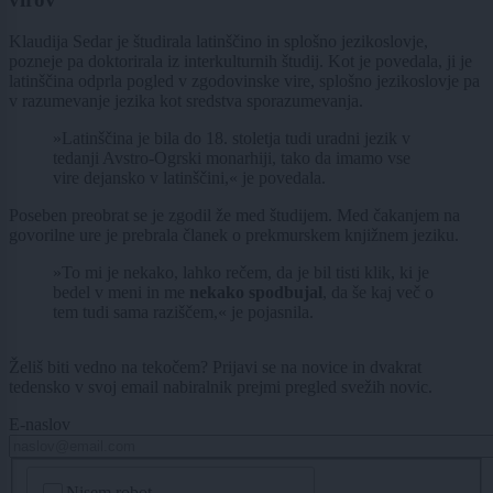
Klaudija Sedar je študirala latinščino in splošno jezikoslovje,
pozneje pa doktorirala iz interkulturnih študij. Kot je povedala, ji je
latinščina odprla pogled v zgodovinske vire, splošno jezikoslovje pa
v razumevanje jezika kot sredstva sporazumevanja.
»Latinščina je bila do 18. stoletja tudi uradni jezik v
tedanji Avstro-Ogrski monarhiji, tako da imamo vse
vire dejansko v latinščini,« je povedala.
Poseben preobrat se je zgodil že med študijem. Med čakanjem na
govorilne ure je prebrala članek o prekmurskem knjižnem jeziku.
»To mi je nekako, lahko rečem, da je bil tisti klik, ki je
bedel v meni in me
nekako spodbujal
, da še kaj več o
tem tudi sama raziščem,« je pojasnila.
Želiš biti vedno na tekočem? Prijavi se na novice in dvakrat
tedensko v svoj email nabiralnik prejmi pregled svežih novic.
E-naslov
CAPTCHA
Nisem robot