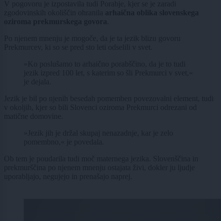
V pogovoru je izpostavila tudi Porabje, kjer se je zaradi
zgodovinskih okoliščin ohranila
arhaična oblika slovenskega
oziroma prekmurskega govora
.
Po njenem mnenju je mogoče, da je ta jezik blizu govoru
Prekmurcev, ki so se pred sto leti odselili v svet.
»Ko poslušamo to arhaično porabščino, da je to tudi
jezik izpred 100 let, s katerim so šli Prekmurci v svet,«
je dejala.
Jezik je bil po njenih besedah pomemben povezovalni element, tudi
v okoljih, kjer so bili Slovenci oziroma Prekmurci odrezani od
matične domovine.
»Jezik jih je držal skupaj nenazadnje, kar je zelo
pomembno,« je povedala.
Ob tem je poudarila tudi moč maternega jezika. Slovenščina in
prekmurščina po njenem mnenju ostajata živi, dokler ju ljudje
uporabljajo, negujejo in prenašajo naprej.