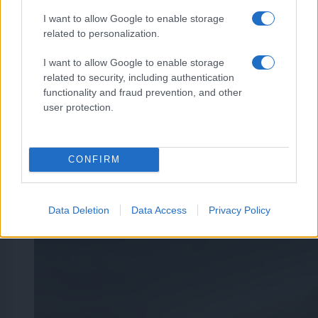
I want to allow Google to enable storage
related to personalization.
I want to allow Google to enable storage
related to security, including authentication
functionality and fraud prevention, and other
user protection.
CONFIRM
Kronika
|
3 komentarjev
Poslovila se je priznana pomurska zdravnica
Data Deletion
Data Access
Privacy Policy