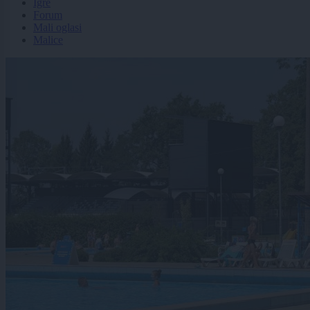
Igre
Forum
Mali oglasi
Malice