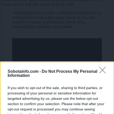
doma, temveč tudi tam, kamor so ljudje odšli.
»Kakršnikoli izzivi so bili v preteklosti in tudi težave, je
prekmurščina ostala ostala doma. Ostala je živa tudi
vsepovsod, kamor je prekmurski človek šel iz
najrazličnejših razlogov,« je povedala.
Sobotainfo.com -
Do Not Process My Personal
Information
If you wish to opt-out of the sale, sharing to third parties, or
processing of your personal or sensitive information for
O oddaji Med nama …
targeted advertising by us, please use the below opt-out
section to confirm your selection. Please note that after your
Oddaja Med nama je na programu televizije
IDEA
vsako sredo, ob
opt-out request is processed you may continue seeing
18.30 in 20.15, s ponovitvami ob nedeljah, ob 18.00 in 20.00.