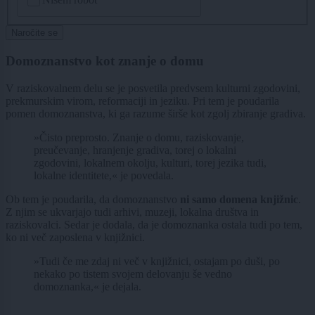
Naročite se
Domoznanstvo kot znanje o domu
V raziskovalnem delu se je posvetila predvsem kulturni zgodovini,
prekmurskim virom, reformaciji in jeziku. Pri tem je poudarila
pomen domoznanstva, ki ga razume širše kot zgolj zbiranje gradiva.
»Čisto preprosto. Znanje o domu, raziskovanje,
preučevanje, hranjenje gradiva, torej o lokalni
zgodovini, lokalnem okolju, kulturi, torej jezika tudi,
lokalne identitete,« je povedala.
Ob tem je poudarila, da domoznanstvo
ni samo domena knjižnic
.
Z njim se ukvarjajo tudi arhivi, muzeji, lokalna društva in
raziskovalci. Sedar je dodala, da je domoznanka ostala tudi po tem,
ko ni več zaposlena v knjižnici.
»Tudi če me zdaj ni več v knjižnici, ostajam po duši, po
nekako po tistem svojem delovanju še vedno
domoznanka,« je dejala.