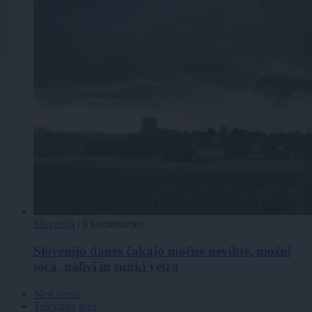
Slovenija
|
0 komentarjev
Slovenijo danes čakajo močne nevihte, možni
toča, nalivi in sunki vetra
Med nama
Televizija idea