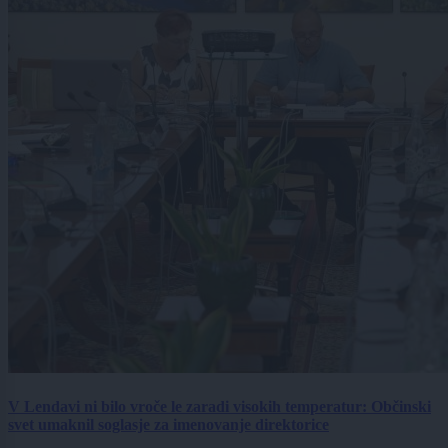
V Lendavi ni bilo vroče le zaradi visokih temperatur: Občinski
svet umaknil soglasje za imenovanje direktorice