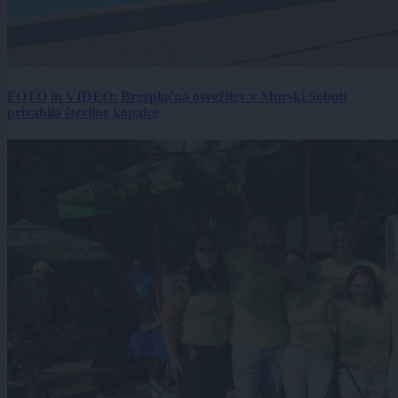
FOTO in VIDEO: Brezplačna osvežitev v Murski Soboti
privabila številne kopalce