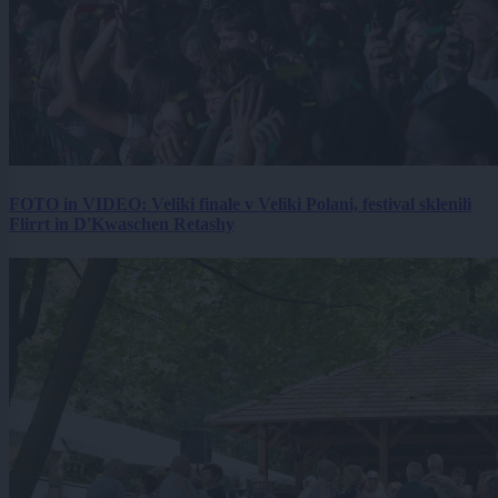
FOTO in VIDEO: Veliki finale v Veliki Polani, festival sklenili
Flirrt in D'Kwaschen Retashy