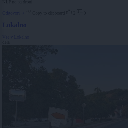
NLP ne pa droni.
Odgovori
Copy to clipboard
2
0
Lokalno
Vse v Lokalno
dela