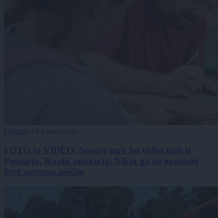
Lokalno
|
0 komentarjev
FOTO in VIDEO: Sončev mrk bo viden tudi iz
Pomurja, Kajdič opozarja: Nikar ga ne opazujte
brez ustrezne zaščite