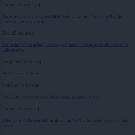
Globalno
2 uri nazaj
Danes se začenja eden največjih festivalov v Evropi: Na oder prihajajo
največje glasbene zvezde
Scena
3 ure nazaj
V Mursko Soboto prihaja eden najbolj znanih in kontroverznih slovenskih
influencerjev
Nogomet
3 ure nazaj
Nov boleč poraz Mure
Lokalno
4 ure nazaj
FOTO: Intenzivna dela v središču mesta so v polnem teku
Globalno
5 ur nazaj
Polovica Hrvaške pod rdečim alarmom: Vročina še zdaleč ni rekla zadnje
besede