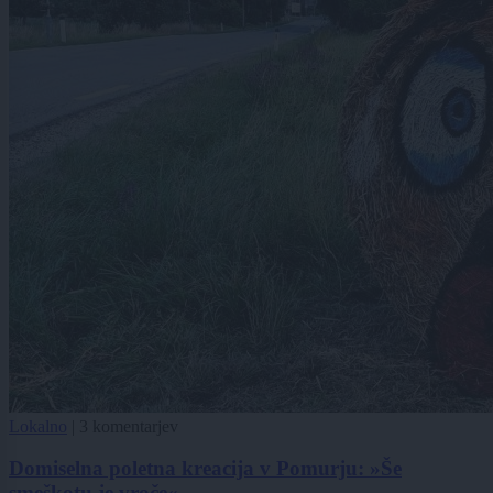
Lokalno
|
3 komentarjev
Domiselna poletna kreacija v Pomurju: »Še
smeškotu je vroče«