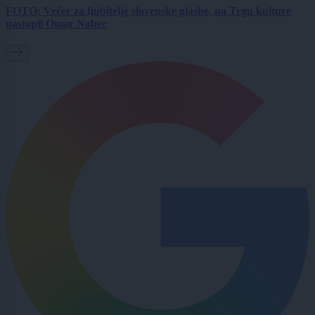
FOTO: Večer za ljubitelje slovenske glasbe, na Trgu kulture
nastopil Omar Naber