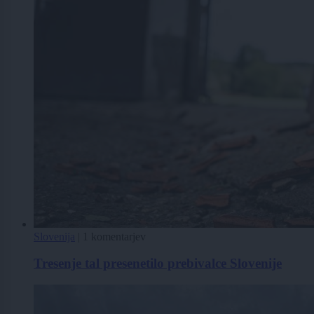
Slovenija
|
1 komentarjev
Tresenje tal presenetilo prebivalce Slovenije