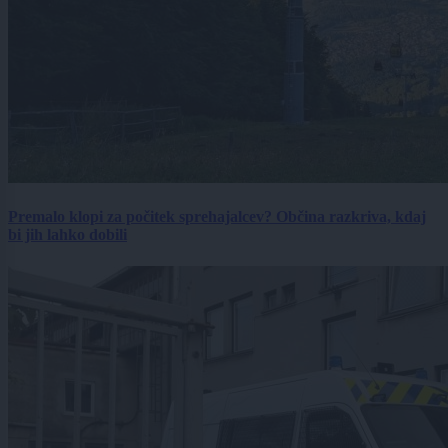
Premalo klopi za počitek sprehajalcev? Občina razkriva, kdaj
bi jih lahko dobili