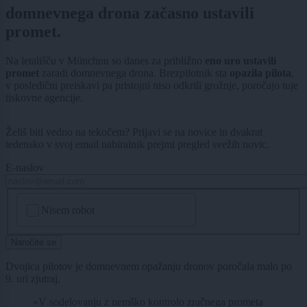
domnevnega drona začasno ustavili
promet.
Na letališču v Münchnu so danes za približno
eno uro ustavili
promet
zaradi domnevnega drona. Brezpilotnik sta
opazila pilota
,
v posledični preiskavi pa pristojni niso odkrili grožnje, poročajo tuje
tiskovne agencije.
Želiš biti vedno na tekočem? Prijavi se na novice in dvakrat
tedensko v svoj email nabiralnik prejmi pregled svežih novic.
E-naslov
CAPTCHA
Nisem robot
Naročite se
Dvojica pilotov je domnevnem opažanju dronov poročala malo po
9. uri zjutraj.
»V sodelovanju z nemško kontrolo zračnega prometa