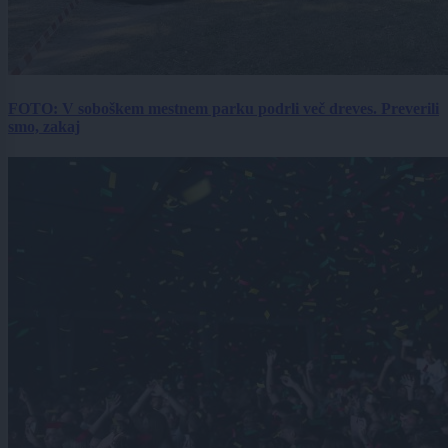
FOTO: V soboškem mestnem parku podrli več dreves. Preverili
smo, zakaj