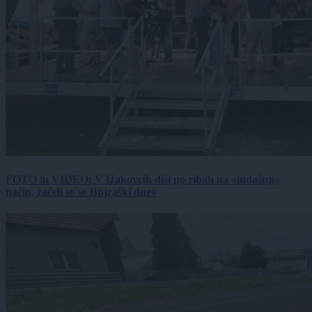
FOTO in VIDEO: V Ižakovcih diši po ribah na »indašnji«
način, začeli so se Büjraški dnev