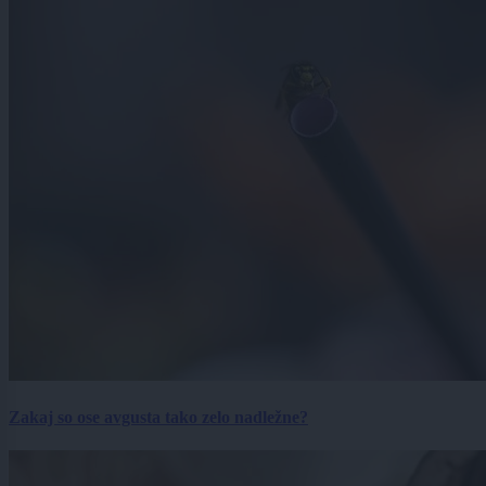
Zakaj so ose avgusta tako zelo nadležne?