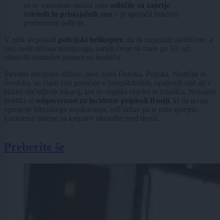
so se varnostne oblasti nato
odločile za zaprtje
vzletnih in pristajalnih stez
,« je sporočil tiskovni
predstavnik policije.
V zrak so poslali
policijski helikopter
, da bi razjasnili okoliščine, a
niso našli ničesar sumljivega, zaradi česar so malo po 10. uri
obnovili normalen promet na letališču.
Številne evropske države, med njimi Danska, Poljska, Nemčija in
Švedska, so zlasti lani poročale o brezpilotnikih, opaženih nad ali v
bližini občutljivih lokacij, kot so vojaški objekti in letališča. Nekateri
politiki so
odgovornost za incidente pripisali Rusiji
, ki da izvaja
operacije hibridnega vojskovanja, več držav pa je nato sprejelo
konkretne ukrepe za krepitev obrambe pred droni.
Preberite še