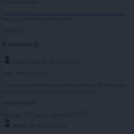
Lokalno
5 ur nazaj
FOTO in VIDEO: Sončev mrk bo viden tudi iz Pomurja, Kajdič opozarja:
Nikar ga ne opazujte brez ustrezne zaščite
Prikaži več
Komentarji
Lukčev Mesec
30. Maj 2026 14:29
Ajajaj, strahovi pa taki❗️
Vsak, ki ima 5 minut časa in v trafiki kupi dron za 50 EUR, lahko
prizemlji nekaj deset letal in nekaj tisoč potnikov ❗️
🤣🤣🤣🤣🤣🤣🤣
Odgovori
Copy to clipboard
2
1
Replika
30. Maj 2026 14:54