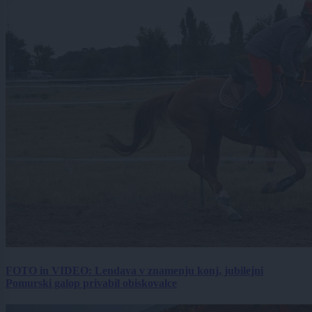
FOTO in VIDEO: Lendava v znamenju konj, jubilejni
Pomurski galop privabil obiskovalce