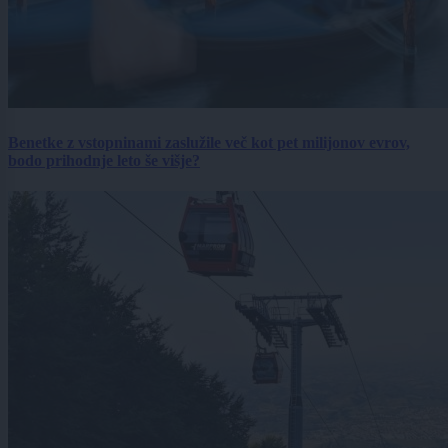
Benetke z vstopninami zaslužile več kot pet milijonov evrov,
bodo prihodnje leto še višje?