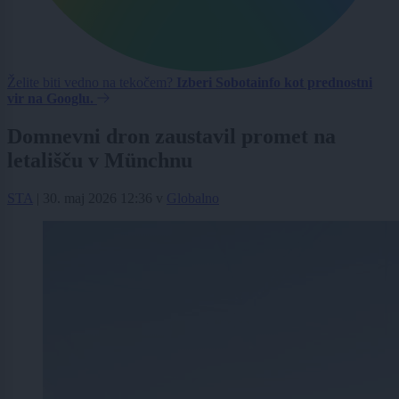
Želite biti vedno na tekočem?
Izberi Sobotainfo kot prednostni
vir na Googlu.
Domnevni dron zaustavil promet na
letališču v Münchnu
STA
|
30. maj 2026 12:36
v
Globalno