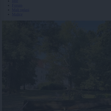
Igre
Forum
Mali oglasi
Malice