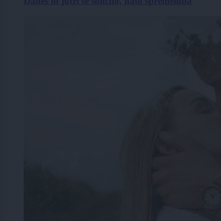
Danes in jutri še sončno, nato sprememba