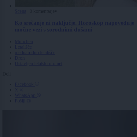
Scena
|
0 komentarjev
Ko srečanje ni naključje. Horoskop napoveduje
močne vezi s sorodnimi dušami
Munchen
Letališče
mednarodno letališče
Dron
Ustavljen letalski promet
Deli
Facebook
X
WhatsApp
Pošlji