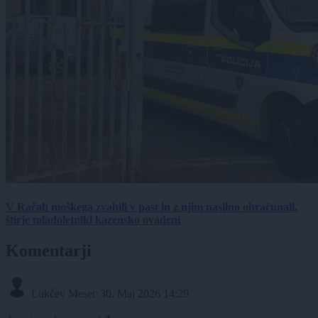
V Račah moškega zvabili v past in z njim nasilno obračunali,
štirje mladoletniki kazensko ovadeni
Komentarji
Lukčev Mesec
30. Maj 2026 14:29