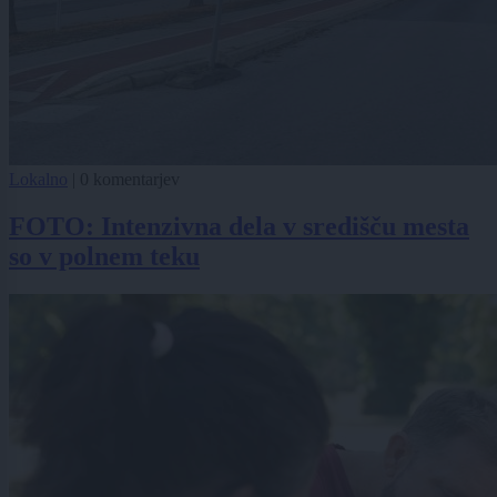
Lokalno
|
0 komentarjev
FOTO: Intenzivna dela v središču mesta
so v polnem teku