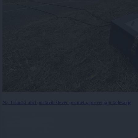
Na Tišinski ulici postavili števec prometa, preverjajo kolesarje