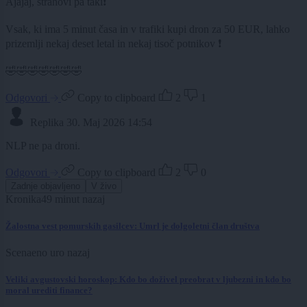
Ajajaj, strahovi pa taki❗️
Vsak, ki ima 5 minut časa in v trafiki kupi dron za 50 EUR, lahko
prizemlji nekaj deset letal in nekaj tisoč potnikov ❗️
🤣🤣🤣🤣🤣🤣🤣
Odgovori
Copy to clipboard
2
1
Replika
30. Maj 2026 14:54
NLP ne pa droni.
Odgovori
Copy to clipboard
2
0
Zadnje objavljeno
V živo
Kronika
49 minut nazaj
Žalostna vest pomurskih gasilcev: Umrl je dolgoletni član društva
Scena
eno uro nazaj
Veliki avgustovski horoskop: Kdo bo doživel preobrat v ljubezni in kdo bo
moral urediti finance?