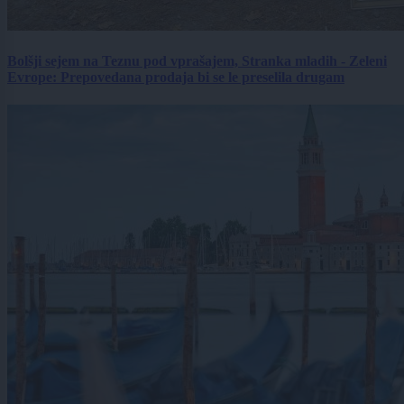
Bolšji sejem na Teznu pod vprašajem, Stranka mladih - Zeleni
Evrope: Prepovedana prodaja bi se le preselila drugam