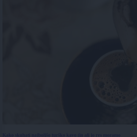
Kako skuhati najboljšo turško kavo (in ali jo res moramo