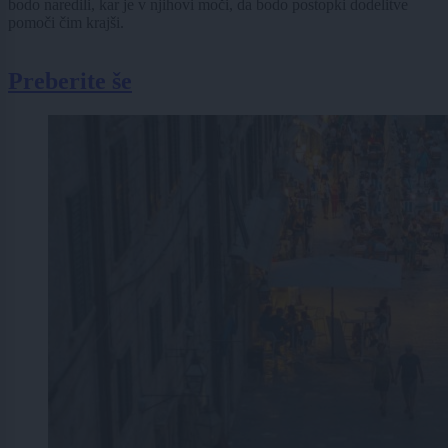
bodo naredili, kar je v njihovi moči, da bodo postopki dodelitve
pomoči čim krajši.
Preberite še