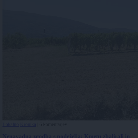
Lokalno
Kronika
|
6 komentarjev
Nenavadna zgodba s podeželja: Kmetu zbalirali in