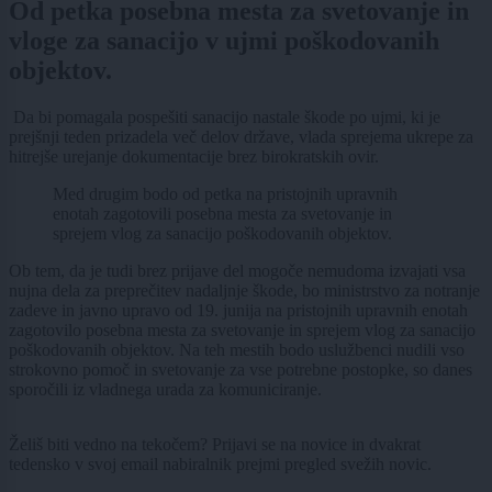
Od petka posebna mesta za svetovanje in
vloge za sanacijo v ujmi poškodovanih
objektov.
Da bi pomagala pospešiti sanacijo nastale škode po ujmi, ki je
prejšnji teden prizadela več delov države, vlada sprejema ukrepe za
hitrejše urejanje dokumentacije brez birokratskih ovir.
Med drugim bodo od petka na pristojnih upravnih
enotah zagotovili posebna mesta za svetovanje in
sprejem vlog za sanacijo poškodovanih objektov.
Ob tem, da je tudi brez prijave del mogoče nemudoma izvajati vsa
nujna dela za preprečitev nadaljnje škode, bo ministrstvo za notranje
zadeve in javno upravo od 19. junija na pristojnih upravnih enotah
zagotovilo posebna mesta za svetovanje in sprejem vlog za sanacijo
poškodovanih objektov. Na teh mestih bodo uslužbenci nudili vso
strokovno pomoč in svetovanje za vse potrebne postopke, so danes
sporočili iz vladnega urada za komuniciranje.
Želiš biti vedno na tekočem? Prijavi se na novice in dvakrat
tedensko v svoj email nabiralnik prejmi pregled svežih novic.