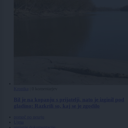
Kronika
|
0 komentarjev
Bil je na kopanju s prijatelji, nato je izginil pod
gladino: Razkrili so, kaj se je zgodilo
pomoč po neurju
Ujma
urejanje dokumentacije