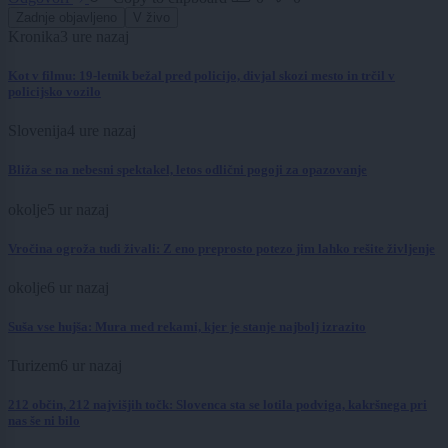
Zadnje objavljeno
V živo
Kronika
3 ure nazaj
Kot v filmu: 19-letnik bežal pred policijo, divjal skozi mesto in trčil v
policijsko vozilo
Slovenija
4 ure nazaj
Bliža se na nebesni spektakel, letos odlični pogoji za opazovanje
okolje
5 ur nazaj
Vročina ogroža tudi živali: Z eno preprosto potezo jim lahko rešite življenje
okolje
6 ur nazaj
Suša vse hujša: Mura med rekami, kjer je stanje najbolj izrazito
Turizem
6 ur nazaj
212 občin, 212 najvišjih točk: Slovenca sta se lotila podviga, kakršnega pri
nas še ni bilo