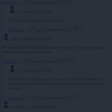
Odgovori
Copy to clipboard
2
3
.
15. Junij 2026 07:24
Boš tudi ti spregledal mogoče kdaj.
Odgovori
Copy to clipboard
1
0
turk
14. Junij 2026 20:43
Me zanima zakaj eni plačujemo zavarovanje. Naj mi zavarovalnica
vrne, bom čakal pomoč države.
Odgovori
Copy to clipboard
2
0
.
15. Junij 2026 07:26
Od države, še manj pa od zavarovalnice boš dobil toliko da
popraviš škodo. Plačevanje zavarovalnici je samo za občutek
varnosti.
Odgovori
Copy to clipboard
1
1
of majči
15. Junij 2026 11:50