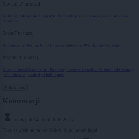
Slovenija
7 ur nazaj
Koline dobile mesto v registru: Več kot le priprava mesa, so del slovenske
dediščine
Scena
7 ur nazaj
Anamaria Goltes naj bi od Dončića zahtevala 40 milijonov dolarjev
Kronika
8 ur nazaj
Kaos na hrvaški avtocesti: Po trčenju tovornih vozil večkilometrski zastoji,
poškodovanega odpeljal helikopter
Prikaži več
Komentarji
oršoš pali
14. Junij 2026 20:17
Tako se ,dela ne pa kot Golob ,ki je ljudem lagal .