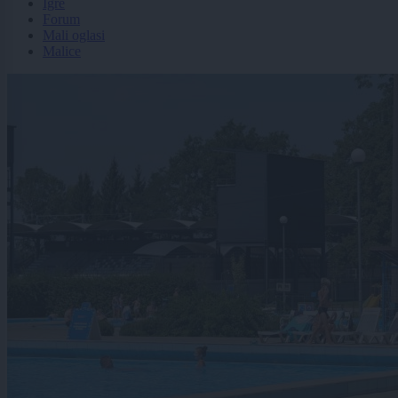
Igre
Forum
Mali oglasi
Malice