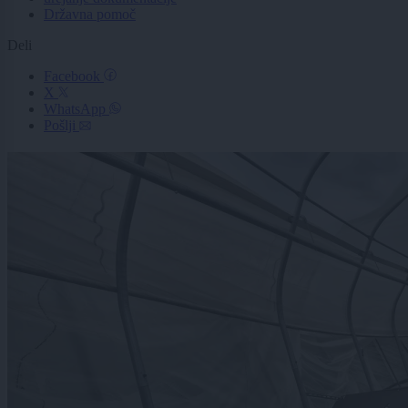
Državna pomoč
Deli
Facebook
X
WhatsApp
Pošlji