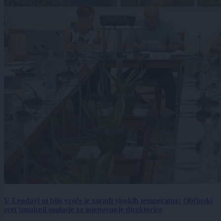
V Lendavi ni bilo vroče le zaradi visokih temperatur: Občinski
svet umaknil soglasje za imenovanje direktorice