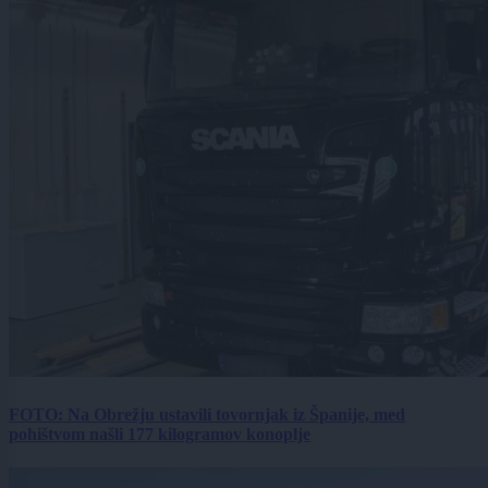
FOTO: Na Obrežju ustavili tovornjak iz Španije, med
pohištvom našli 177 kilogramov konoplje