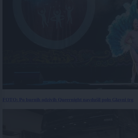
FOTO: Po burnih odzivih Queernight navdušil poln Glavni trg