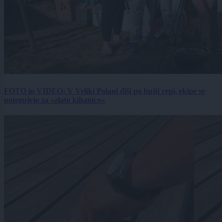
FOTO in VIDEO: V Veliki Polani diši po bujti repi, ekipe se
potegujejo za »zlato kihanico«