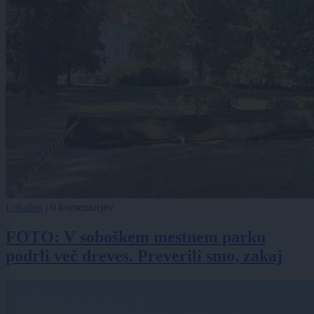
Lokalno
|
0 komentarjev
FOTO: V soboškem mestnem parku
podrli več dreves. Preverili smo, zakaj