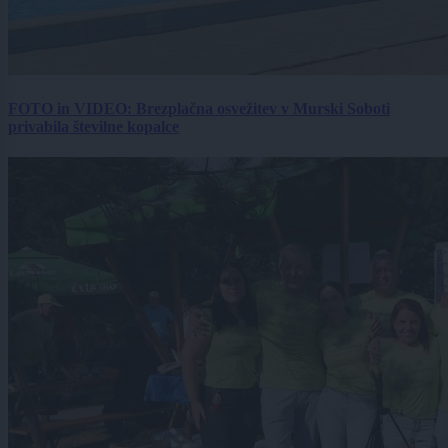
FOTO in VIDEO: Brezplačna osvežitev v Murski Soboti
privabila številne kopalce