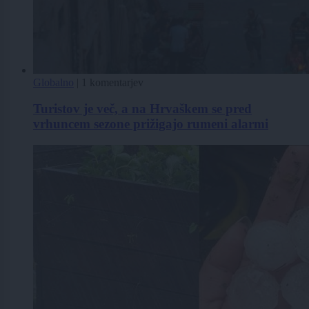
Globalno
|
1 komentarjev
Turistov je več, a na Hrvaškem se pred
vrhuncem sezone prižigajo rumeni alarmi