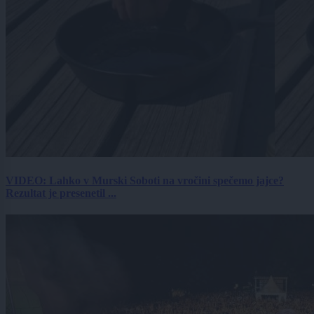
VIDEO: Lahko v Murski Soboti na vročini spečemo jajce?
Rezultat je presenetil ...