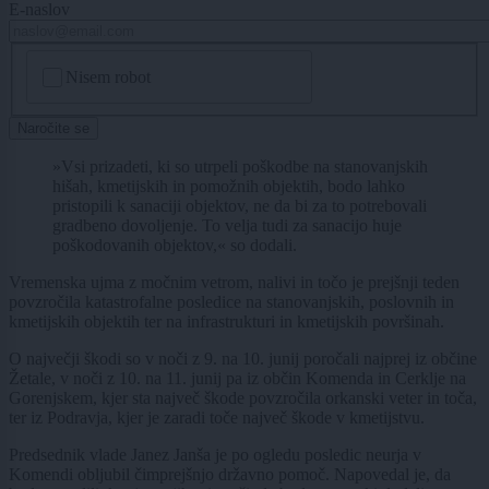
E-naslov
CAPTCHA
Nisem robot
Naročite se
»Vsi prizadeti, ki so utrpeli poškodbe na stanovanjskih
hišah, kmetijskih in pomožnih objektih, bodo lahko
pristopili k sanaciji objektov, ne da bi za to potrebovali
gradbeno dovoljenje. To velja tudi za sanacijo huje
poškodovanih objektov,« so dodali.
Vremenska ujma z močnim vetrom, nalivi in točo je prejšnji teden
povzročila katastrofalne posledice na stanovanjskih, poslovnih in
kmetijskih objektih ter na infrastrukturi in kmetijskih površinah.
O največji škodi so v noči z 9. na 10. junij poročali najprej iz občine
Žetale, v noči z 10. na 11. junij pa iz občin Komenda in Cerklje na
Gorenjskem, kjer sta največ škode povzročila orkanski veter in toča,
ter iz Podravja, kjer je zaradi toče največ škode v kmetijstvu.
Predsednik vlade Janez Janša je po ogledu posledic neurja v
Komendi obljubil čimprejšnjo državno pomoč. Napovedal je, da