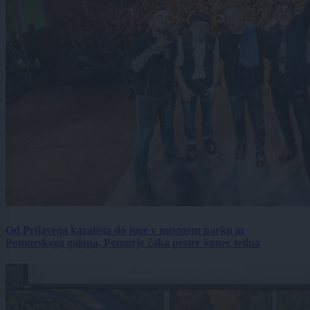
Od Prljavega kazališta do joge v mestnem parku in
Pomurskega galopa, Pomurje čaka pester konec tedna