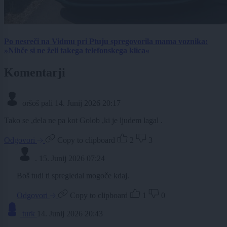
Po nesreči na Vidmu pri Ptuju spregovorila mama voznika:
»Nihče si ne želi takega telefonskega klica«
Komentarji
oršoš pali
14. Junij 2026 20:17
Tako se ,dela ne pa kot Golob ,ki je ljudem lagal .
Odgovori
Copy to clipboard
2
3
.
15. Junij 2026 07:24
Boš tudi ti spregledal mogoče kdaj.
Odgovori
Copy to clipboard
1
0
turk
14. Junij 2026 20:43