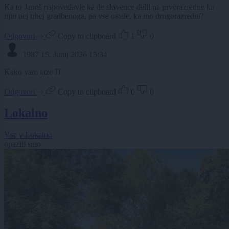
Ka to Janoš napovedavle ka de slovence delil na prvorazredne ka
njin nej trbej gradbenoga, pa vse ostale, ka mo drugorazredni?
Odgovori
Copy to clipboard
1
0
1987
15. Junij 2026 15:34
Kako vam laze JJ
Odgovori
Copy to clipboard
0
0
Lokalno
Vse v Lokalno
opazili smo