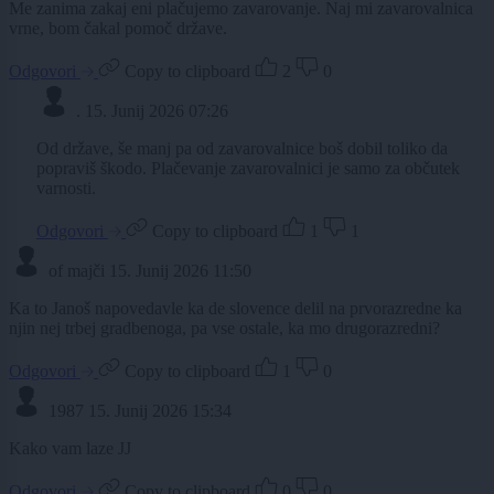
Me zanima zakaj eni plačujemo zavarovanje. Naj mi zavarovalnica
vrne, bom čakal pomoč države.
Odgovori
Copy to clipboard
2
0
.
15. Junij 2026 07:26
Od države, še manj pa od zavarovalnice boš dobil toliko da
popraviš škodo. Plačevanje zavarovalnici je samo za občutek
varnosti.
Odgovori
Copy to clipboard
1
1
of majči
15. Junij 2026 11:50
Ka to Janoš napovedavle ka de slovence delil na prvorazredne ka
njin nej trbej gradbenoga, pa vse ostale, ka mo drugorazredni?
Odgovori
Copy to clipboard
1
0
1987
15. Junij 2026 15:34
Kako vam laze JJ
Odgovori
Copy to clipboard
0
0