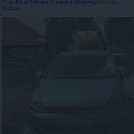
Tragedija na Pašmanu: V morju našli mrtvega 24-letnega
Slovenca