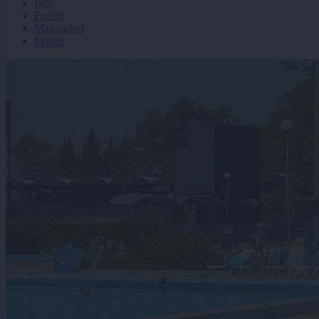
Igre
Forum
Mali oglasi
Malice