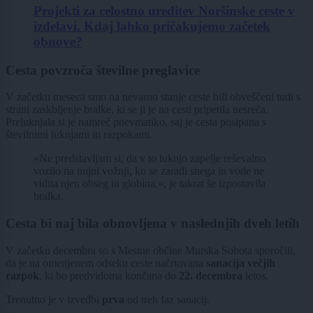
Projekti za celostno ureditev Noršinske ceste v
izdelavi. Kdaj lahko pričakujemo začetek
obnove?
Cesta povzroča številne preglavice
V začetku meseca smo na nevarno stanje ceste bili obveščeni tudi s
strani zaskbljenje bralke, ki se ji je na cesti pripetila nesreča.
Preluknjala si je namreč pnevmatiko, saj je cesta posipana s
številnimi luknjami in razpokami.
»Ne predstavljam si, da v to luknjo zapelje reševalno
vozilo na nujni vožnji, ko se zaradi snega in vode ne
vidita njen obseg in globina.«, je takrat še izpostavila
bralka.
Cesta bi naj bila obnovljena v naslednjih dveh letih
V začetku decembra so s Mestne občine Murska Sobota sporočili,
da je na omenjenem odseku ceste načrtovana
sanacija večjih
razpok
, ki bo predvidoma končana do
22. decembra
letos.
Trenutno je v izvedbi
prva
od treh faz sanacij.