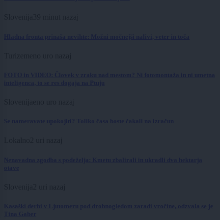
Slovenija
39 minut nazaj
Hladna fronta prinaša nevihte: Možni močnejši nalivi, veter in toča
Turizem
eno uro nazaj
FOTO in VIDEO: Človek v zraku nad mestom? Ni fotomontaža in ni umetna
inteligenca, to se res dogaja na Ptuju
Slovenija
eno uro nazaj
Se nameravate upokojiti? Toliko časa boste čakali na izračun
Lokalno
2 uri nazaj
Nenavadna zgodba s podeželja: Kmetu zbalirali in ukradli dva hektarja
otave
Slovenija
2 uri nazaj
Kasaški derbi v Ljutomeru pod drobnogledom zaradi vročine, odzvala se je
Tina Gaber