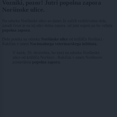
Vozniki, pozor! Jutri popolna zapora
Noršinske ulice.
Na odseku Noršinske ulice so danes že začeli vzdrževalna dela,
zaradi česar je na tej ulici delna zapora, od jutri naprej pa bo veljala
popolna zapora
.
Delo poteka na odseku
Noršinske ulice
od križišča Noršinci -
Rakičan v smeri
Nacionalnega veterinarskega inštituta
.
V torek, 19. decembra, bo torej na odseku Noršinske
ulice od križišča Noršinci - Rakičan v smeri Noršincev
postavljena
popolna zapora
.