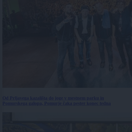
Od Prljavega kazališta do joge v mestnem parku in
Pomurskega galopa, Pomurje čaka pester konec tedna