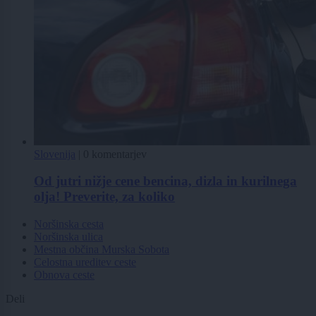
Slovenija
|
0 komentarjev
Od jutri nižje cene bencina, dizla in kurilnega
olja! Preverite, za koliko
Noršinska cesta
Noršinska ulica
Mestna občina Murska Sobota
Celostna ureditev ceste
Obnova ceste
Deli