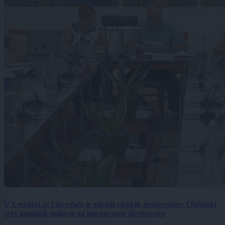
V Lendavi ni bilo vroče le zaradi visokih temperatur: Občinski
svet umaknil soglasje za imenovanje direktorice