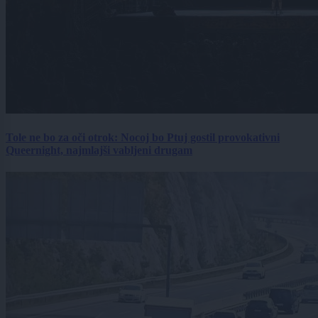
Tole ne bo za oči otrok: Nocoj bo Ptuj gostil provokativni
Queernight, najmlajši vabljeni drugam