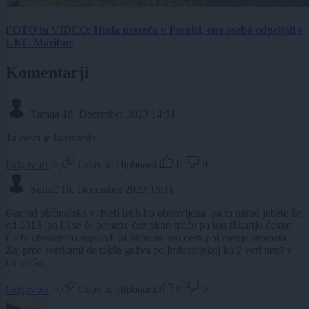
FOTO in VIDEO: Huda nesreča v Pesnici, eno osebo odpeljali v
UKC Maribor
Komentarji
Taraaa
18. December 2023 14:51
Ta cesta je katastrofa
Odgovori
Copy to clipboard
0
0
Sumič
18. December 2023 15:11
Gamad občinarska v dveh letih bo obnovljena ,pa to narod jebete že
od 2013 ,pa Li se še pejneze čez okno meče pa tou flikarijo delate.
Če bi obvoznico napravli bi bilou na ton cesti pol menje prometa.
Zaj pred svetkami de takša gužva po Industrijskoj ka 2 veri neuš v
btc prišo.
Odgovori
Copy to clipboard
0
0