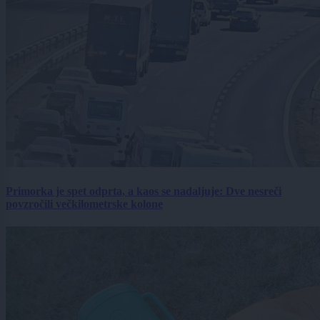
Primorka je spet odprta, a kaos se nadaljuje: Dve nesreči
povzročili večkilometrske kolone