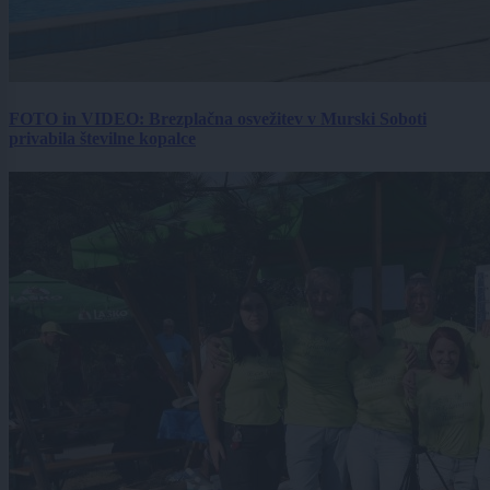
FOTO in VIDEO: Brezplačna osvežitev v Murski Soboti
privabila številne kopalce