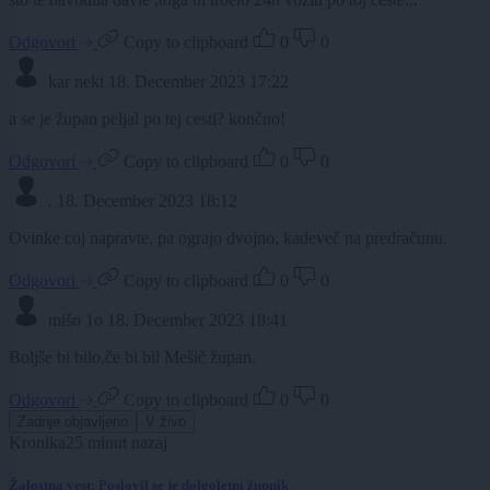
Odgovori
Copy to clipboard
0
0
kar neki
18. December 2023 17:22
a se je župan peljal po tej cesti? končno!
Odgovori
Copy to clipboard
0
0
.
18. December 2023 18:12
Ovinke coj napravte, pa ograjo dvojno, kadeveč na predračunu.
Odgovori
Copy to clipboard
0
0
mišo 1o
18. December 2023 18:41
Boljše bi bilo,če bi bil Mešič župan.
Odgovori
Copy to clipboard
0
0
Zadnje objavljeno
V živo
Kronika
25 minut nazaj
Žalostna vest: Poslovil se je dolgoletni župnik