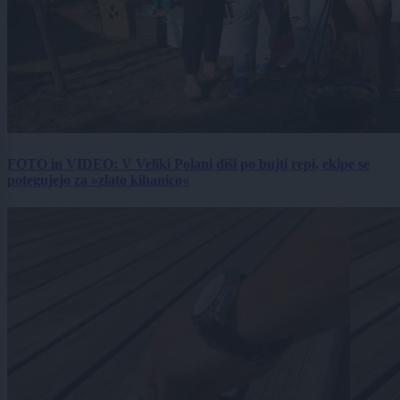
FOTO in VIDEO: V Veliki Polani diši po bujti repi, ekipe se
potegujejo za »zlato kihanico«