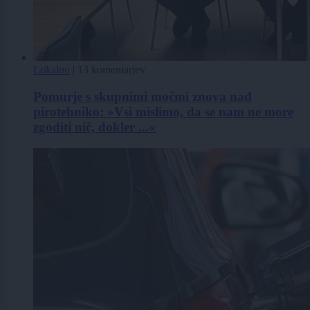
Lokalno
|
13 komentarjev
Pomurje s skupnimi močmi znova nad
pirotehniko: »Vsi mislimo, da se nam ne more
zgoditi nič, dokler ...«