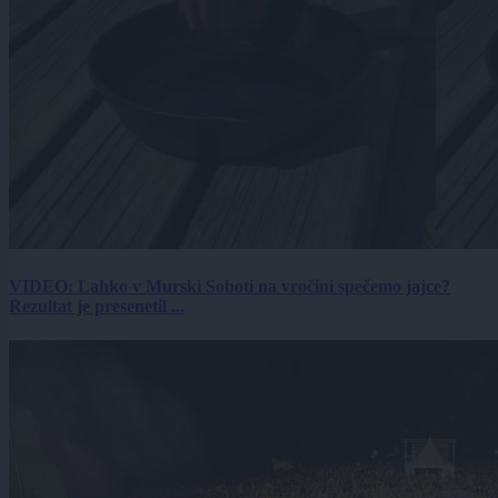
VIDEO: Lahko v Murski Soboti na vročini spečemo jajce?
Rezultat je presenetil ...