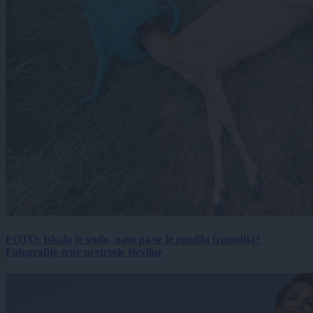
FOTO: Iskala je vodo, nato pa se je zgodila tragedija?
Fotografije srne pretresle številne