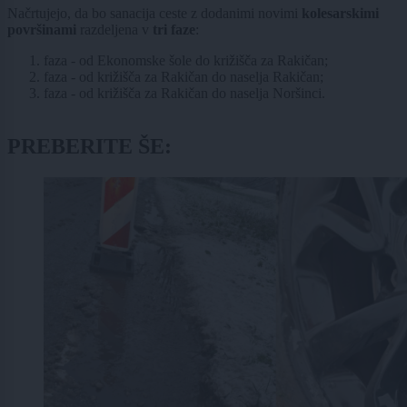
Načrtujejo, da bo sanacija ceste z dodanimi novimi
kolesarskimi
površinami
razdeljena v
tri faze
:
faza - od Ekonomske šole do križišča za Rakičan;
faza - od križišča za Rakičan do naselja Rakičan;
faza - od križišča za Rakičan do naselja Noršinci.
PREBERITE ŠE: