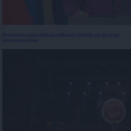
Predsednica odgovorila na ugibanja: Objavila vse tri strani
odpustnega pisma