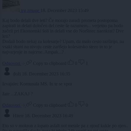
trg zmage
18. December 2023 15:49
Kaj bodo delali dve leti? Če morajo zaradi prometa postopoma
zapirati in delati določen del ceste še razumem... verjetno pa bodo
začeli pri Ekonomski šoli in delali vse do Noršinec naenkrat? Dve
leti?
Dodali bodo nekaj za kolesarje? Upam, da malo cesto razširijo, na
vsaki strani na nivoju ceste zarišejo kolesarsko stezo in to je
najvarjenje in najcene. Ampak...?
Odgovori
Copy to clipboard
0
1
đoži
18. December 2023 16:35
Izvajalec Komunala MS. In te se vpra
žate ...ZAKAJ ?
Odgovori
Copy to clipboard
0
0
Hiterr
18. December 2023 16:49
Eto so v mokron z lopato asfalt not metale pa z njouf kukle po njen..
što te navodila davle ,toga bi trbelo 24h voziti po toj ceste...