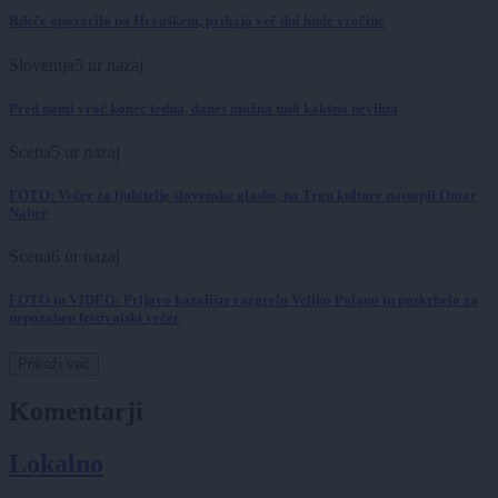
Rdeče opozorilo na Hrvaškem, prihaja več dni hude vročine
Slovenija
5 ur nazaj
Pred nami vroč konec tedna, danes možna tudi kakšna nevihta
Scena
5 ur nazaj
FOTO: Večer za ljubitelje slovenske glasbe, na Trgu kulture nastopil Omar
Naber
Scena
6 ur nazaj
FOTO in VIDEO: Prljavo kazalište razgrelo Veliko Polano in poskrbelo za
nepozaben festivalski večer
Prikaži več
Komentarji
Lokalno