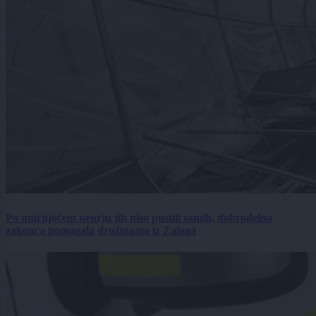
Po uničujočem neurju jih niso pustili samih, dobrodelna
zakonca pomagala družinama iz Zaloga