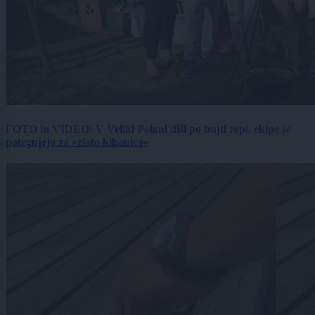
FOTO in VIDEO: V Veliki Polani diši po bujti repi, ekipe se
potegujejo za »zlato kihanico«