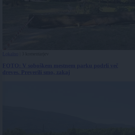
Lokalno
|
3 komentarjev
FOTO: V soboškem mestnem parku podrli več
dreves. Preverili smo, zakaj