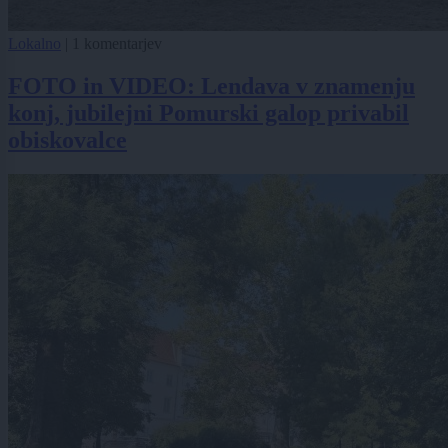
Lokalno
|
1 komentarjev
FOTO in VIDEO: Lendava v znamenju
konj, jubilejni Pomurski galop privabil
obiskovalce