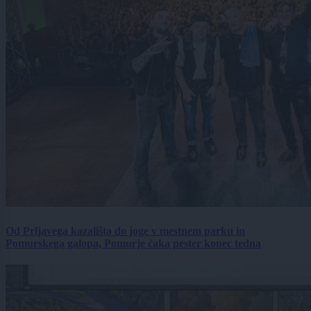
Od Prljavega kazališta do joge v mestnem parku in
Pomurskega galopa, Pomurje čaka pester konec tedna