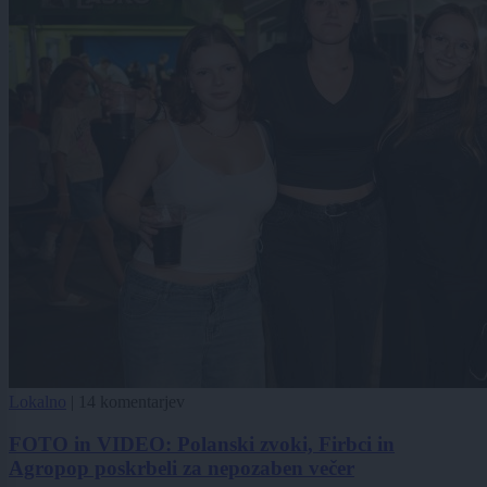
Lokalno
|
14 komentarjev
FOTO in VIDEO: Polanski zvoki, Firbci in
Agropop poskrbeli za nepozaben večer