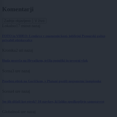
Komentarji
Zadnje objavljeno
V živo
Lokalno
17 minut nazaj
FOTO in VIDEO: Lendava v znamenju konj, jubilejni Pomurski galop
privabil obiskovalce
Kronika
2 uri nazaj
Huda nesreča na Hrvaškem, trčila potniški in tovorni vlak
Scena
3 ure nazaj
Poseben obisk na Goričkem, v Platani gostili nogometne šampionke
Scena
4 ure nazaj
Ste jih slišali kot otrok? 10 stavkov, ki lahko spodkopljejo samozavest
Globalno
4 ure nazaj