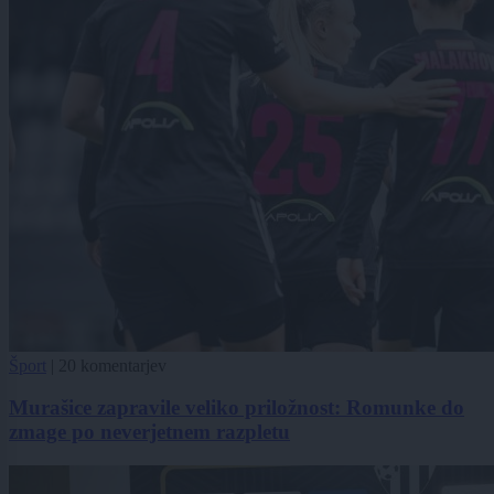
Šport
|
20 komentarjev
Murašice zapravile veliko priložnost: Romunke do
zmage po neverjetnem razpletu