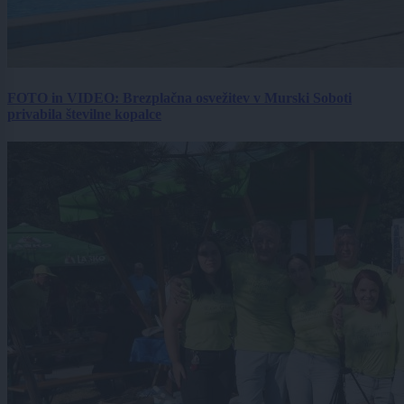
FOTO in VIDEO: Brezplačna osvežitev v Murski Soboti
privabila številne kopalce