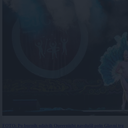
FOTO: Po burnih odzivih Queernight navdušil poln Glavni trg