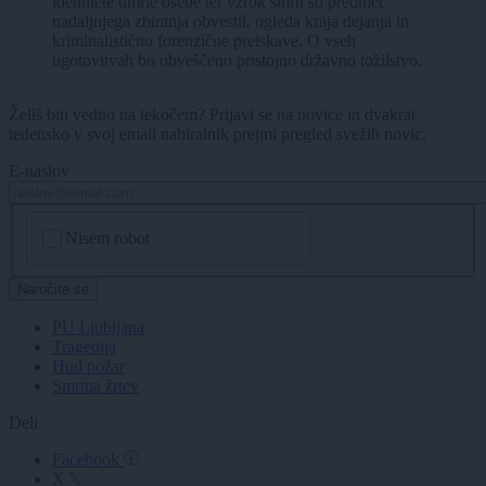
identitete umrle osebe ter vzrok smrti so predmet
nadaljnjega zbiranja obvestil, ogleda kraja dejanja in
kriminalistično forenzične preiskave. O vseh
ugotovitvah bo obveščeno pristojno državno tožilstvo.
Želiš biti vedno na tekočem? Prijavi se na novice in dvakrat
tedensko v svoj email nabiralnik prejmi pregled svežih novic.
E-naslov
CAPTCHA
Nisem robot
Naročite se
PU Ljubljana
Tragedija
Hud požar
Smrtna žrtev
Deli
Facebook
X