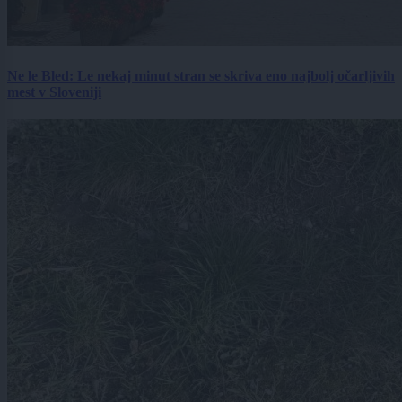
Ne le Bled: Le nekaj minut stran se skriva eno najbolj očarljivih
mest v Sloveniji