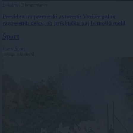
Lokalno
|
3 komentarjev
Previdno na pomurski avtocesti: Vozišče polno
raztresenih delov, ob priključku naj bi moški molil
Šport
Vse v Šport
prekmurski derbi