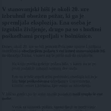
V stanovanjski hiši je okoli 20. ure
izbruhnil obsežen požar, ki ga je
spremljala eksplozija. Ena oseba je
izgubila življenje, drugo pa so s hudimi
poškodbami prepeljali v bolnišnico.
Danes, okoli 20. ure so bili policisti Policijske uprave Ljubljana
obveščeni o
obsežnejšem požaru v eni izmed stanovanjskih hiš
na območju Trzina, v kateri naj bi prišlo tudi do eksplozije.
Na kraju poteka gašenje požara hiše, v kateri sta se po
prvih podatkih nahajali najmanj dve osebi.
Eno so iz hiše uspeli rešiti prebivalci sosednjih hiš in je
bila
huje poškodovana
odpeljana v Univerzitetni
klinični center Ljubljana, kjer ostaja na zdravljenju.
V hiši so gasilci po do sedaj znanih podatkih
našli truplo še ene
osebe
.
Vzrok za nastanek požara, ugotavljanje in potrjevanje