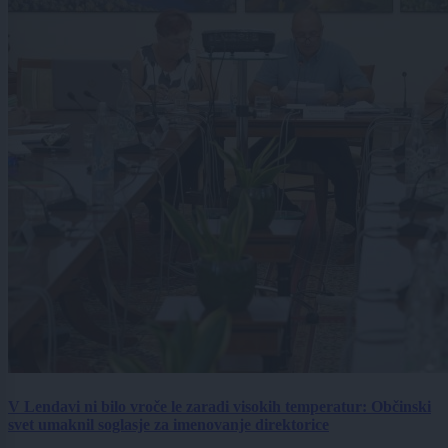
V Lendavi ni bilo vroče le zaradi visokih temperatur: Občinski
svet umaknil soglasje za imenovanje direktorice