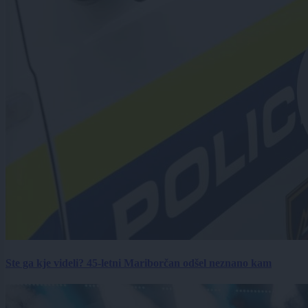
Ste ga kje videli? 45-letni Mariborčan odšel neznano kam