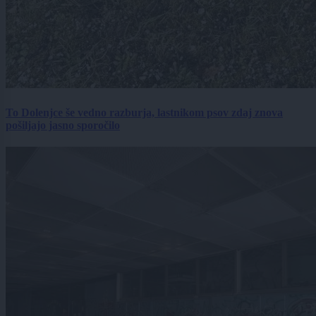
To Dolenjce še vedno razburja, lastnikom psov zdaj znova
pošiljajo jasno sporočilo