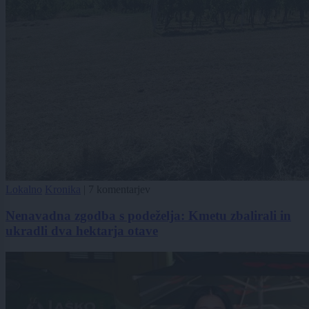
Lokalno
Kronika
|
7 komentarjev
Nenavadna zgodba s podeželja: Kmetu zbalirali in
ukradli dva hektarja otave