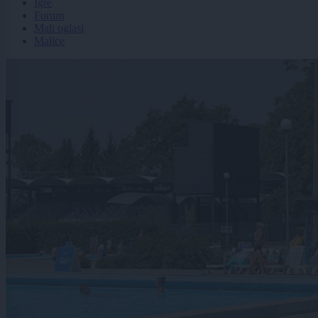
Igre
Forum
Mali oglasi
Malice