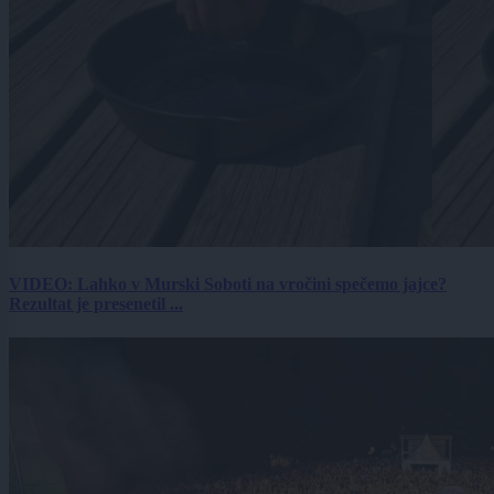
VIDEO: Lahko v Murski Soboti na vročini spečemo jajce?
Rezultat je presenetil ...