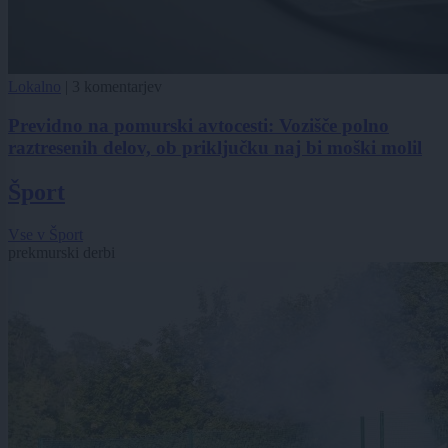
Lokalno
|
3 komentarjev
Previdno na pomurski avtocesti: Vozišče polno
raztresenih delov, ob priključku naj bi moški molil
Šport
Vse v Šport
prekmurski derbi