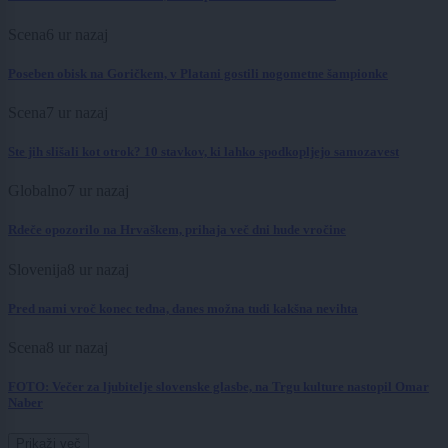
Scena
6 ur nazaj
Poseben obisk na Goričkem, v Platani gostili nogometne šampionke
Scena
7 ur nazaj
Ste jih slišali kot otrok? 10 stavkov, ki lahko spodkopljejo samozavest
Globalno
7 ur nazaj
Rdeče opozorilo na Hrvaškem, prihaja več dni hude vročine
Slovenija
8 ur nazaj
Pred nami vroč konec tedna, danes možna tudi kakšna nevihta
Scena
8 ur nazaj
FOTO: Večer za ljubitelje slovenske glasbe, na Trgu kulture nastopil Omar
Naber
Prikaži več