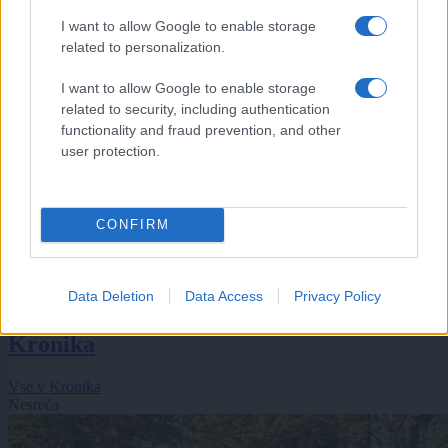
I want to allow Google to enable storage
related to personalization.
I want to allow Google to enable storage
related to security, including authentication
functionality and fraud prevention, and other
user protection.
CONFIRM
Šport
|
2 komentarjev
Rekordno število pilotov v Murski Soboti: Znani so
Data Deletion
Data Access
Privacy Policy
novi državni prvaki v jadralnem letenju
Kronika
Vse v Kronika
Nesreča