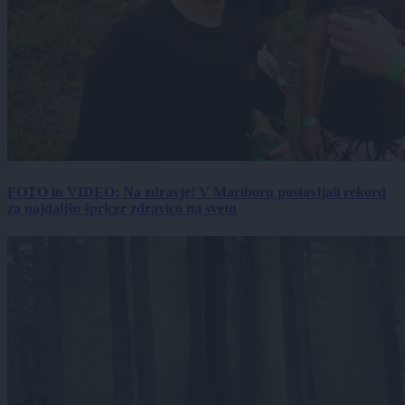
FOTO in VIDEO: Na zdravje! V Mariboru postavljali rekord
za najdaljšo špricer zdravico na svetu