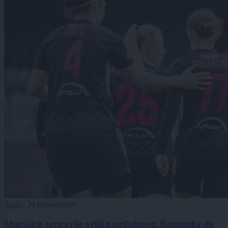
Šport
|
20 komentarjev
Murašice zapravile veliko priložnost: Romunke do