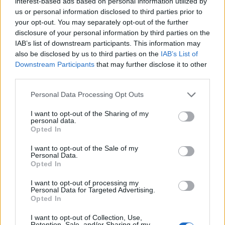
interest-based ads based on personal information utilized by
us or personal information disclosed to third parties prior to
your opt-out. You may separately opt-out of the further
Šport
|
7 komentarjev
disclosure of your personal information by third parties on the
Murašice pred evropskim izzivom: »Verjamemo, da
IAB’s list of downstream participants. This information may
also be disclosed by us to third parties on the
IAB’s List of
smo boljša ekipa«
Downstream Participants
that may further disclose it to other
third parties.
Please note that this website/app uses one or more Google
Personal Data Processing Opt Outs
services and may gather and store information including but
not limited to your visit or usage behaviour. You may click to
I want to opt-out of the Sharing of my
personal data.
grant or deny consent to Google and its third-party tags to
Opted In
use your data for below specified purposes in below Google
consent section.
I want to opt-out of the Sale of my
Personal Data.
Opted In
I want to opt-out of processing my
Personal Data for Targeted Advertising.
Opted In
Prijavi se na cajtng
I want to opt-out of Collection, Use,
Retention, Sale, and/or Sharing of my