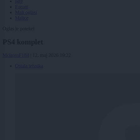
Igre
Forum
Mali oglasi
Malice
Oglas je potekel
PS4 komplet
MclarenF184
|
12. maj 2026 19:22
Ostala tehnika