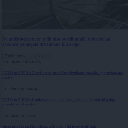
Po uničujočem neurju jih niso pustili samih, dobrodelna
zakonca pomagala družinama iz Zaloga
Zadnje objavljeno
V živo
Kronika
eno uro nazaj
FOTO in VIDEO: Zletel s ceste pred Kruplivnikom, voznike opozarjajo naj
pazijo
Lokalno
3 ure nazaj
FOTO in VIDEO: Lendava v znamenju konj, jubilejni Pomurski galop
privabil obiskovalce
Kronika
5 ur nazaj
Huda nesreča na Hrvaškem, trčila potniški in tovorni vlak