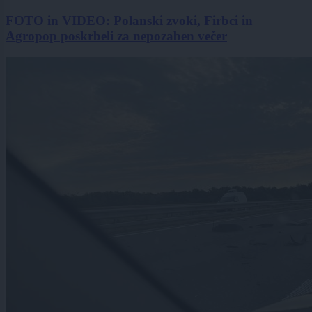
FOTO in VIDEO: Polanski zvoki, Firbci in
Agropop poskrbeli za nepozaben večer