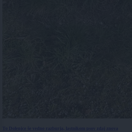
To Dolenjce še vedno razburja, lastnikom psov zdaj znova