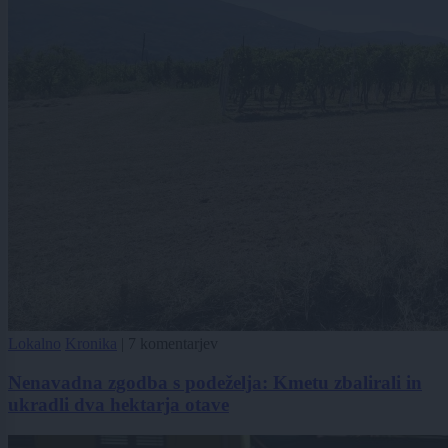
Lokalno
Kronika
|
7 komentarjev
Nenavadna zgodba s podeželja: Kmetu zbalirali in
ukradli dva hektarja otave