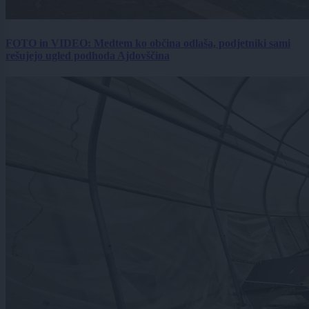
FOTO in VIDEO: Medtem ko občina odlaša, podjetniki sami
rešujejo ugled podhoda Ajdovščina