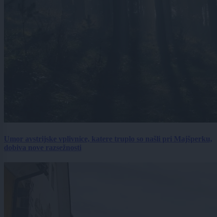
Umor avstrijske vplivnice, katere truplo so našli pri Majšperku,
dobiva nove razsežnosti