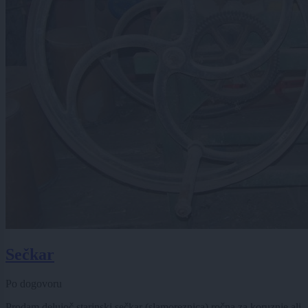
Sečkar
Po dogovoru
Prodam delujoč starinski sečkar (slamoreznica) ročna za koruznje ali