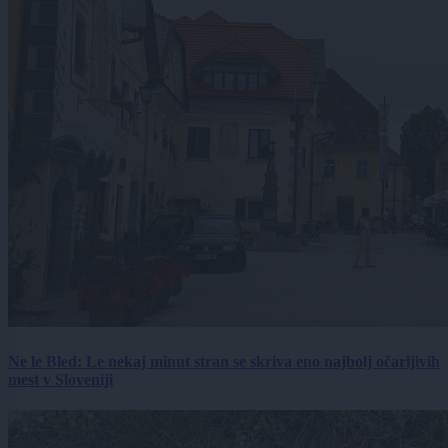
Ne le Bled: Le nekaj minut stran se skriva eno najbolj očarljivih
mest v Sloveniji