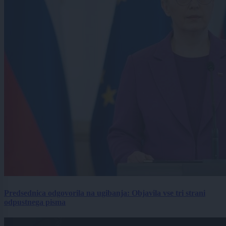
Predsednica odgovorila na ugibanja: Objavila vse tri strani
odpustnega pisma