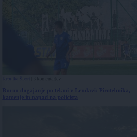
Kronika
Šport
|
3 komentarjev
Burno dogajanje po tekmi v Lendavi: Pirotehnika,
kamenje in napad na policista