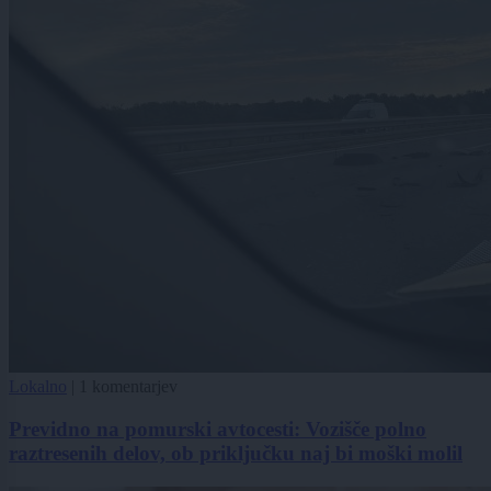
Lokalno
|
1 komentarjev
Previdno na pomurski avtocesti: Vozišče polno
raztresenih delov, ob priključku naj bi moški molil