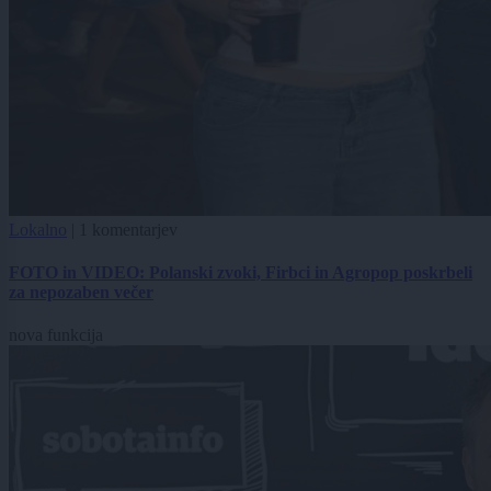
Lokalno
|
1 komentarjev
FOTO in VIDEO: Polanski zvoki, Firbci in Agropop poskrbeli
za nepozaben večer
nova funkcija