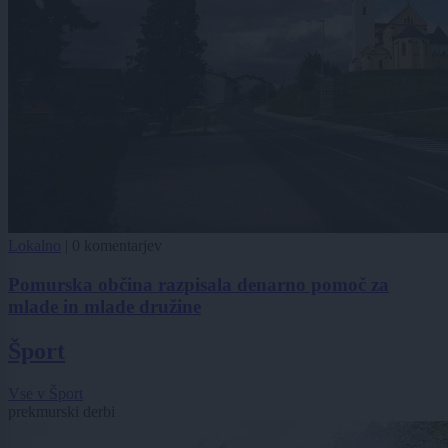
Lokalno
|
0 komentarjev
Pomurska občina razpisala denarno pomoč za
mlade in mlade družine
Šport
Vse v Šport
prekmurski derbi