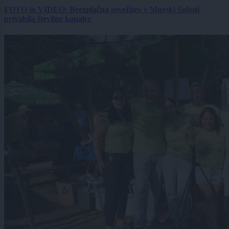
FOTO in VIDEO: Brezplačna osvežitev v Murski Soboti
privabila številne kopalce