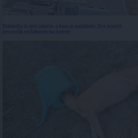
Primorka je spet odprta, a kaos se nadaljuje: Dve nesreči
povzročili večkilometrske kolone