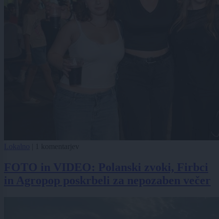
Lokalno
|
1 komentarjev
FOTO in VIDEO: Polanski zvoki, Firbci
in Agropop poskrbeli za nepozaben večer