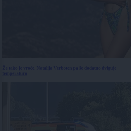
Že tako je vroče, Natalija Verboten pa še dodatno dviguje
temperaturo