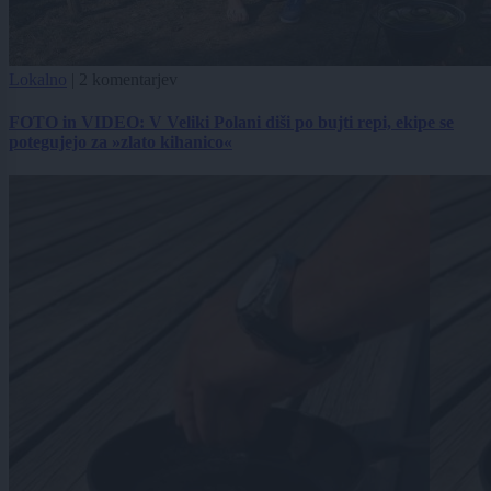
Lokalno
|
2 komentarjev
FOTO in VIDEO: V Veliki Polani diši po bujti repi, ekipe se
potegujejo za »zlato kihanico«