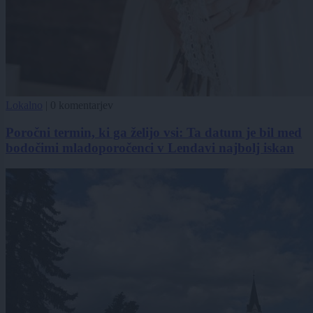
Lokalno
|
0 komentarjev
Poročni termin, ki ga želijo vsi: Ta datum je bil med
bodočimi mladoporočenci v Lendavi najbolj iskan