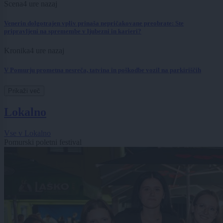
Scena
4 ure nazaj
Venerin dolgotrajen vpliv prinaša nepričakovane preobrate: Ste
pripravljeni na spremembe v ljubezni in karieri?
Kronika
4 ure nazaj
V Pomurju prometna nesreča, tatvina in poškodbe vozil na parkiriščih
Prikaži več
Lokalno
Vse v Lokalno
Pomurski poletni festival