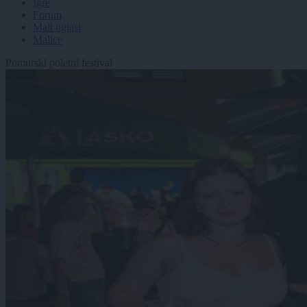
Igre
Forum
Mali oglasi
Malice
Pomurski poletni festival