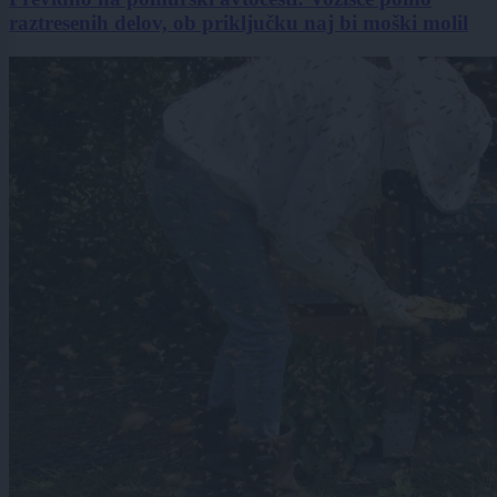
raztresenih delov, ob priključku naj bi moški molil