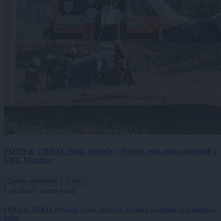
FOTO in VIDEO: Huda nesreča v Pesnici, eno osebo odpeljali v
UKC Maribor
Zadnje objavljeno
V živo
Lokalno
27 minut nazaj
FOTO in VIDEO: Polanski zvoki, Firbci in Agropop poskrbeli za nepozaben
večer