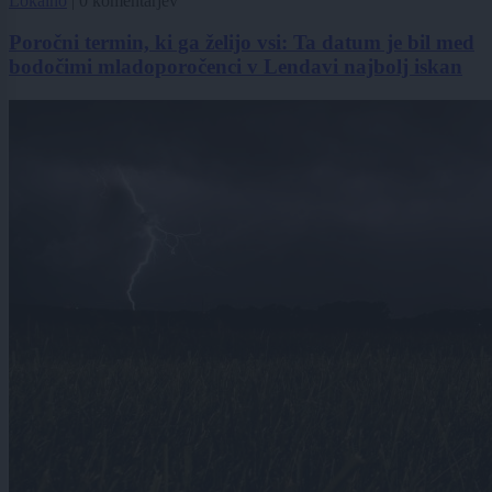
Lokalno
|
0 komentarjev
Poročni termin, ki ga želijo vsi: Ta datum je bil med
bodočimi mladoporočenci v Lendavi najbolj iskan