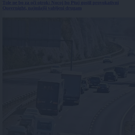
Tole ne bo za oči otrok: Nocoj bo Ptuj gostil provokativni
Queernight, najmlajši vabljeni drugam