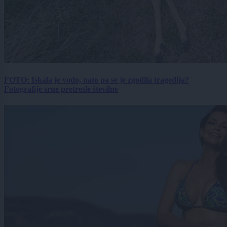
FOTO: Iskala je vodo, nato pa se je zgodila tragedija?
Fotografije srne pretresle številne