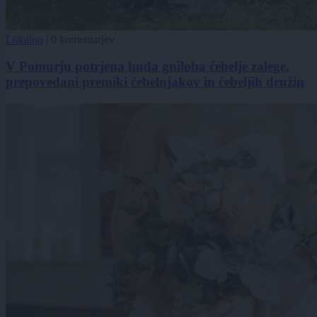
Lokalno
|
0 komentarjev
V Pomurju potrjena huda gniloba čebelje zalege,
prepovedani premiki čebelnjakov in čebeljih družin