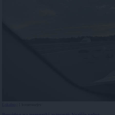
Lokalno
|
1 komentarjev
Previdno na pomurski avtocesti: Vozišče polno