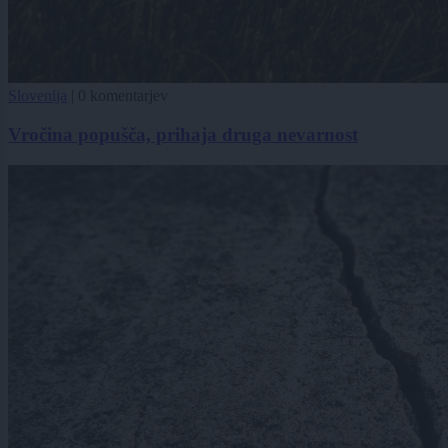
Slovenija
|
0 komentarjev
Vročina popušča, prihaja druga nevarnost