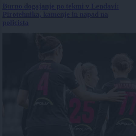
Burno dogajanje po tekmi v Lendavi:
Pirotehnika, kamenje in napad na
policista