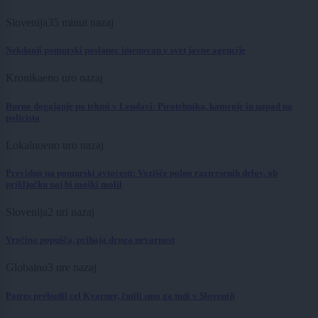
Slovenija
35 minut nazaj
Nekdanji pomurski poslanec imenovan v svet javne agencije
Kronika
eno uro nazaj
Burno dogajanje po tekmi v Lendavi: Pirotehnika, kamenje in napad na
policista
Lokalno
eno uro nazaj
Previdno na pomurski avtocesti: Vozišče polno raztresenih delov, ob
priključku naj bi moški molil
Slovenija
2 uri nazaj
Vročina popušča, prihaja druga nevarnost
Globalno
3 ure nazaj
Potres prebudil cel Kvarner, čutili smo ga tudi v Sloveniji