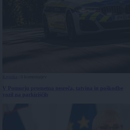
Kronika
|
0 komentarjev
V Pomurju prometna nesreča, tatvina in poškodbe
vozil na parkiriščih