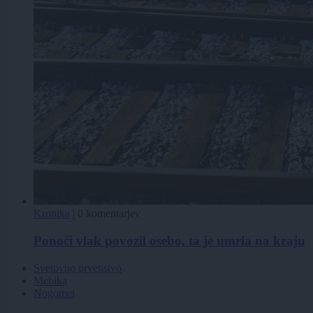
Kronika
|
0 komentarjev
Ponoči vlak povozil osebo, ta je umrla na kraju
Svetovno prvenstvo
Mehika
Nogomet