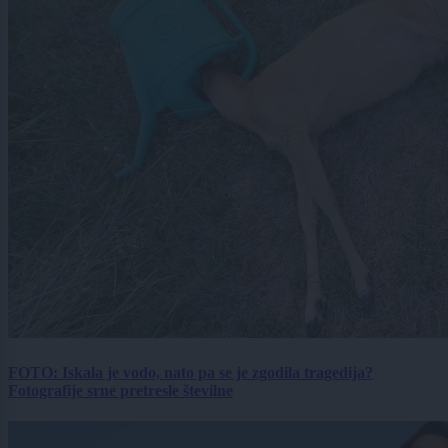
FOTO: Iskala je vodo, nato pa se je zgodila tragedija?
Fotografije srne pretresle številne