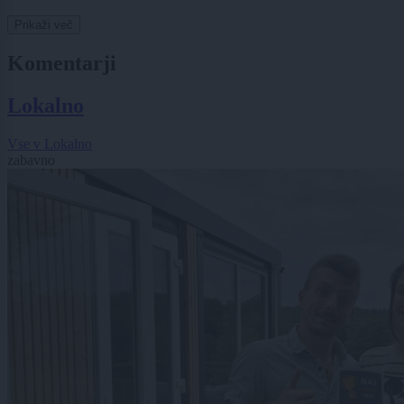
Prikaži več
Komentarji
Lokalno
Vse v Lokalno
zabavno