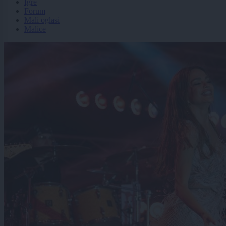
Igre
Forum
Mali oglasi
Malice