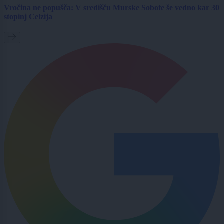
Vročina ne popušča: V središču Murske Sobote še vedno kar 30
stopinj Celzija