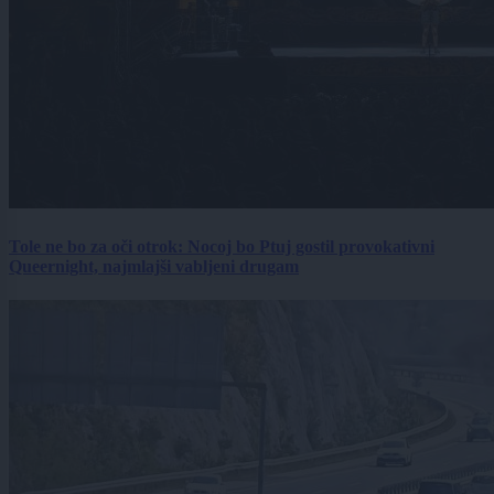
Tole ne bo za oči otrok: Nocoj bo Ptuj gostil provokativni
Queernight, najmlajši vabljeni drugam