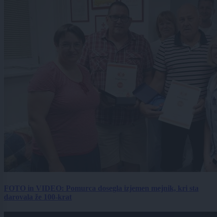
FOTO in VIDEO: Pomurca dosegla izjemen mejnik, kri sta
darovala že 100-krat