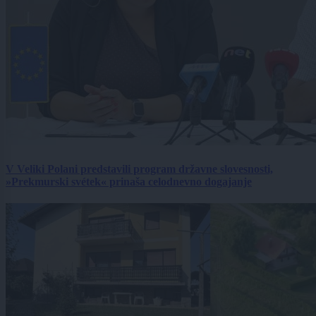
V Veliki Polani predstavili program državne slovesnosti,
»Prekmurski svétek« prinaša celodnevno dogajanje