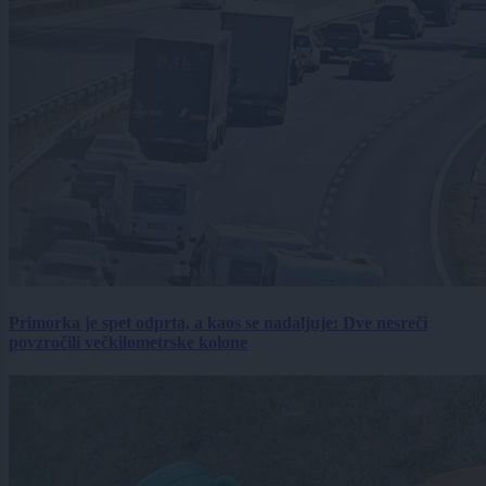
Primorka je spet odprta, a kaos se nadaljuje: Dve nesreči
povzročili večkilometrske kolone