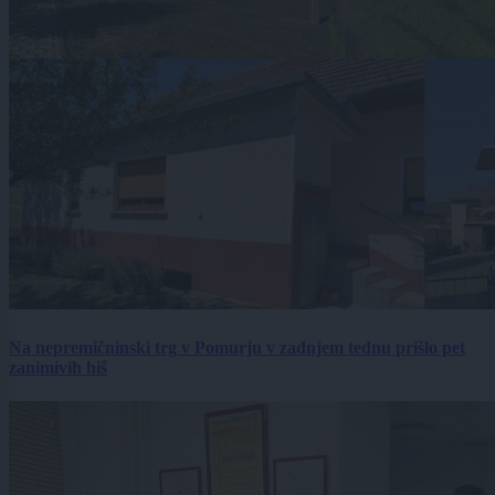
Na nepremičninski trg v Pomurju v zadnjem tednu prišlo pet
zanimivih hiš