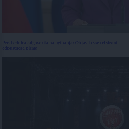
Predsednica odgovorila na ugibanja: Objavila vse tri strani
odpustnega pisma