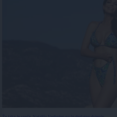
Že tako je vroče, Natalija Verboten pa še dodatno dviguje