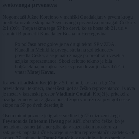
svetovnega prvenstva
Nogometaši Južne Koreje so v mehiški Guadalajari v prvem krogu
predtekmovalne skupina A svetovnega prvenstva premagali Češko z
2:1 (0:0). Tretja tekma tega SP bo drevi, ko se bosta ob 21. uri v
skupini B pomerili Kanada ter Bosna in Hercegovina.
Po polčasu brez golov je na drugi tekmi SP v ZDA,
Kanadi in Mehiki iz prvega strela na gol tekmecev
povedla Češka, a se je nato zmage po preobratu veselila
azijska reprezentanca. Skozi celotno tekmo je bila
boljša ekipa, nekajkrat se je s posredovanji izkazal češki
vratar
Matej Kovar.
Kapetan
Ladislav Krejči
je v 59. minuti, ko so na igrišču
prevladovali tekmeci, zadel šesti gol za češko reprezentanco. Iz avta
je metal v kazenski prostor
Vladimir Coufal,
Krejči je pritekel z
ozadja ter neoviran z glavo poslal žogo v mrežo za prvi gol češke
ekipe na SP po dveh desetletjih.
Osem minut pozneje je igralec sredine igrišča nizozemskega
Feyenoorda Inbeoam Hwang
prelisičil obrambo češke, ko je
nenadoma zamenjal smer gibanja v kazenskem prostoru za
zaključek napada Južne Koreje in sedmi reprezentančni zadetek. Ob
koncu 77. minute je
Tomaž Souček
iz prekinitve in po strelu z