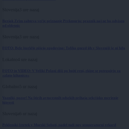
Slovenija
3 ure nazaj
Bezjak Zrim zahteva večje priznanje Prekmurju: praznik naj ne bo odvisen
od obletnic
Slovenija
3 ure nazaj
FOTO: Bele štorklje pišejo zgodovino: Toliko gnezd jih v Sloveniji še ni bilo
Lokalno
4 ure nazaj
FOTO in VIDEO: V Veliki Polani diši po bujti repi, ekipe se potegujejo za
»zlato kihanico«
Globalno
5 ur nazaj
Vozniki, pozor! Na štirih avtocestnih odsekih prihaja sekcijsko merjenje
hitrosti
Slovenija
6 ur nazaj
Peklenski četrtek v Murski Soboti, padel tudi nov temperaturni rekord