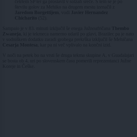
četrtem SP ter ga proslavil v solzah sreče. S tem se je po
številu golov za Mehiko na drugem mestu izenačil z
Jaredom Borgettijem
, vodi
Javier Hernandez
Chicharito
(52).
Sampaio je v 83. minuti izključil še enega Južnoafričana
Thembo
Zwaneja
, ki je tekmeca namerno udaril po glavi, Brazilec pa je nato
v sodniškem dodatku zaradi grobega prekrška izključil še Mehičana
Cesarja Montesa
, kar pa ni več vplivalo na končni izid.
V noči na petek bo na vrsti še druga tekma skupine A, v Guadalajari
se bosta ob 4. uri po slovenskem času pomerili reprezentanci Južne
Koreje in Češke.