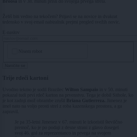
Broosa
in v 38. minuti prišli do svojega prvega strela.
Želiš biti vedno na tekočem? Prijavi se na novice in dvakrat
tedensko v svoj email nabiralnik prejmi pregled svežih novic.
E-naslov
CAPTCHA
Nisem robot
Naročite se
Trije rdeči kartoni
Uvodno tekmo je sodil Brazilec
Wilton Sampaio
in v 50. minuti
pokazal tudi prvi rdeč karton na prvenstvu. Tega je dobil Sithole, ko
je kot zadnji mož obrambe zrušil
Briana Gutierreza.
Jimenez je
imel nato na voljo prosti strel z roba kazenskega prostora, a ga
zapravil.
Je pa 35-letni Jimenez v 67. minuti le izkoristil številčno
premoč, ko je po podaji z desne strani z glavo dosegel
svoj 46. gol za reprezentanco in prvega na svojem