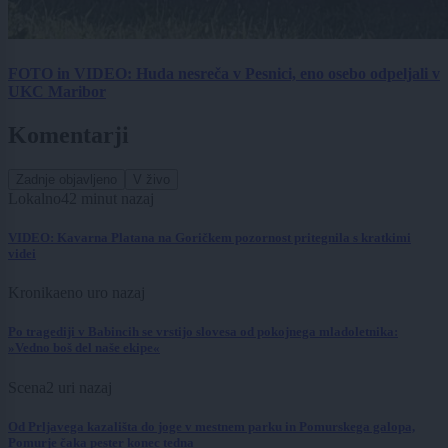
FOTO in VIDEO: Huda nesreča v Pesnici, eno osebo odpeljali v
UKC Maribor
Komentarji
Zadnje objavljeno
V živo
Lokalno
42 minut nazaj
VIDEO: Kavarna Platana na Goričkem pozornost pritegnila s kratkimi
videi
Kronika
eno uro nazaj
Po tragediji v Babincih se vrstijo slovesa od pokojnega mladoletnika:
»Vedno boš del naše ekipe«
Scena
2 uri nazaj
Od Prljavega kazališta do joge v mestnem parku in Pomurskega galopa,
Pomurje čaka pester konec tedna