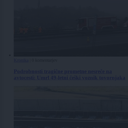
Kronika
|
0 komentarjev
Podrobnosti tragične prometne nesreče na
avtocesti: Umrl 49-letni češki voznik tovornjaka