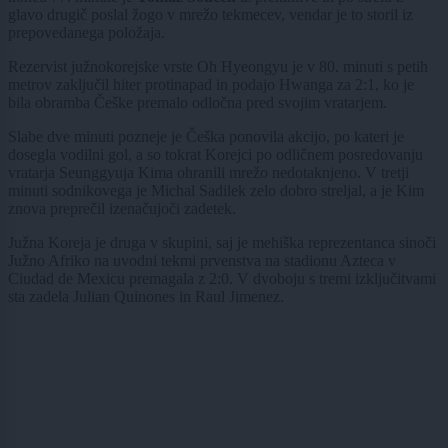
glavo drugič poslal žogo v mrežo tekmecev, vendar je to storil iz
prepovedanega položaja.
Rezervist južnokorejske vrste Oh Hyeongyu je v 80. minuti s petih
metrov zaključil hiter protinapad in podajo Hwanga za 2:1, ko je
bila obramba Češke premalo odločna pred svojim vratarjem.
Slabe dve minuti pozneje je Češka ponovila akcijo, po kateri je
dosegla vodilni gol, a so tokrat Korejci po odličnem posredovanju
vratarja Seunggyuja Kima ohranili mrežo nedotaknjeno. V tretji
minuti sodnikovega je Michal Sadilek zelo dobro streljal, a je Kim
znova preprečil izenačujoči zadetek.
Južna Koreja je druga v skupini, saj je mehiška reprezentanca sinoči
Južno Afriko na uvodni tekmi prvenstva na stadionu Azteca v
Ciudad de Mexicu premagala z 2:0. V dvoboju s tremi izključitvami
sta zadela Julian Quinones in Raul Jimenez.