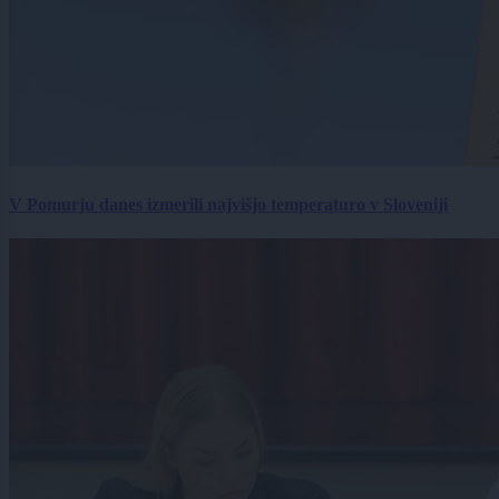
V Pomurju danes izmerili najvišjo temperaturo v Sloveniji