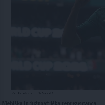
Vir: Facebook FIFA World Cup
Mehiška in južnoafriška reprezentanca