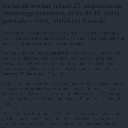
sta igrali uvodno tekmo 23. nogometnega
svetovnega prvenstva, ki bo do 19. julija
potekalo v ZDA, Mehiki in Kanadi.
Mehičani so na stadionu Azteca v Ciudad de Mexicu v skupini A
proti Južni Afriki zmagali z 2:0 (1:0). Na tekmi s tremi izključitvami
sta zadela
Julian Quinones
in
Raul Jimenez.
Mehika, ki jo vodi
Javier Aguirre
in je po novem 14. na svetovni
lestvici, je bila pred 80.824 gledalci v vlogi favorita proti Južni
Afriki, 60. na lestvici. Že v peti minuti so imeli Mehičani lepo
priložnost za vodstvo, močno je streljal Jimenez, južnoafriški vratar
Ronwen Williams
pa je žogo odbil.
V deveti minuti pa izbruh veselja na polnih tribunah Aztece. Takrat
je napako
Siphephela Yaye Sithola
kaznoval Quinones z nizkim
strelom z roba kazenskega prostora. Igralec savdskega Al-Qadsiaha
je tako postal prvi strelec tega mundiala, v 42. minuti je zadel tudi
vratnico.
Mehičani, ki že 18. igrajo na SP, so bili še naprej boljši tekmec od
afriškega predstavnika, ki četrtič igra na prvenstvih sveta, so pa v
drugi polovici polčasa nekaj več pokazali tudi varovanci
Huga