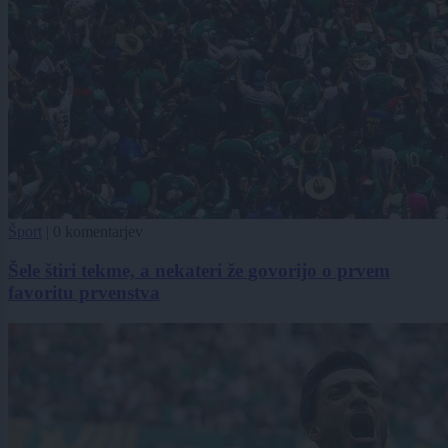
Šport
|
0 komentarjev
Šele štiri tekme, a nekateri že govorijo o prvem
favoritu prvenstva