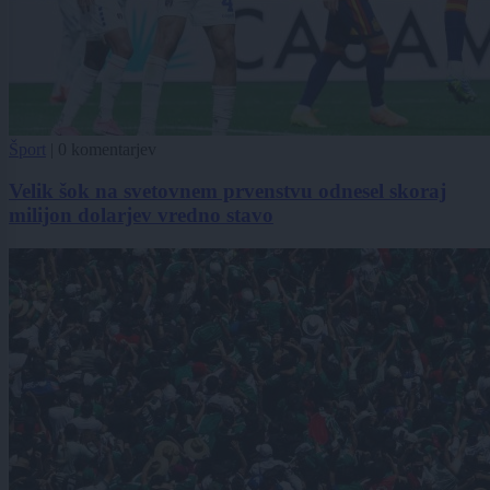
Šport
|
0 komentarjev
Velik šok na svetovnem prvenstvu odnesel skoraj
milijon dolarjev vredno stavo