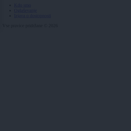
Kdo smo
Oglaševanje
Izjava o dostopnosti
Vse pravice pridržane © 2026