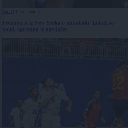
Šport
|
1 komentarjev
Prekmurec iz New Yorka o mundialu: Lokali so
polni, ogromno je navijačev