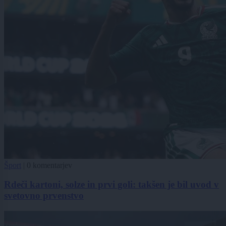
Šport
|
0 komentarjev
Rdeči kartoni, solze in prvi goli: takšen je bil uvod v
svetovno prvenstvo