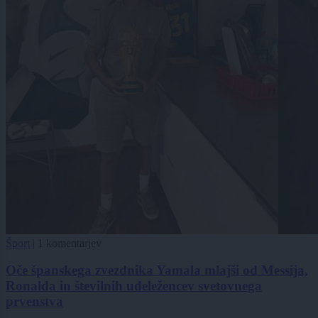
Šport
|
1 komentarjev
Oče španskega zvezdnika Yamala mlajši od Messija,
Ronalda in številnih udeležencev svetovnega
prvenstva