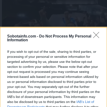
Sobotainfo.com -
Do Not Process My Personal
Information
If you wish to opt-out of the sale, sharing to third parties, or
processing of your personal or sensitive information for
targeted advertising by us, please use the below opt-out
Šport
Lokalno
|
5 komentarjev
section to confirm your selection. Please note that after your
VIDEO: Poglejte si te prizora slavja Bosancev v
opt-out request is processed you may continue seeing
Mariboru po zmagi nad Italijo
interest-based ads based on personal information utilized by
us or personal information disclosed to third parties prior to
1
your opt-out. You may separately opt-out of the further
2
disclosure of your personal information by third parties on the
3
IAB’s list of downstream participants. This information may
4
also be disclosed by us to third parties on the
IAB’s List of
5
Downstream Participants
that may further disclose it to other