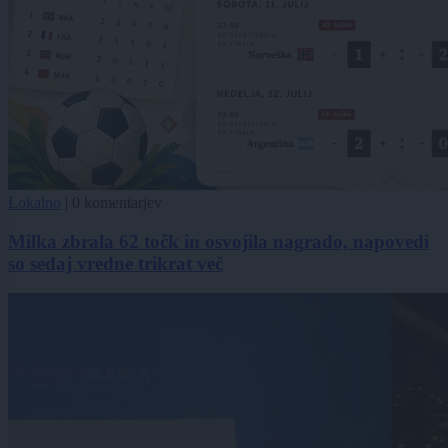
Lokalno
|
0 komentarjev
Milka zbrala 62 točk in osvojila nagrado, napovedi
so sedaj vredne trikrat več