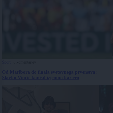
Šport
|
8 komentarjev
Od Maribora do finala svetovnega prvenstva:
Slavko Vinčić končal izjemno kariero