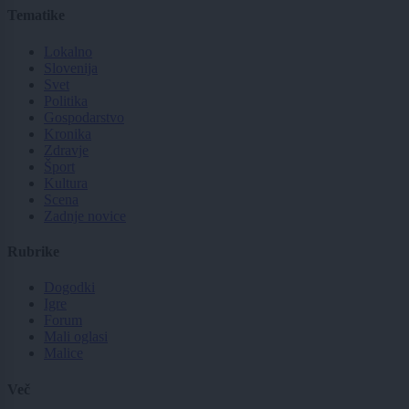
Tematike
Lokalno
Slovenija
Svet
Politika
Gospodarstvo
Kronika
Zdravje
Šport
Kultura
Scena
Zadnje novice
Rubrike
Dogodki
Igre
Forum
Mali oglasi
Malice
Več