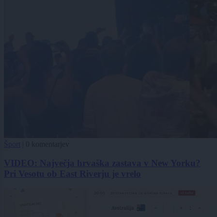
Šport
|
0 komentarjev
VIDEO: Največja hrvaška zastava v New Yorku?
Pri Vesotu ob East Riverju je vrelo