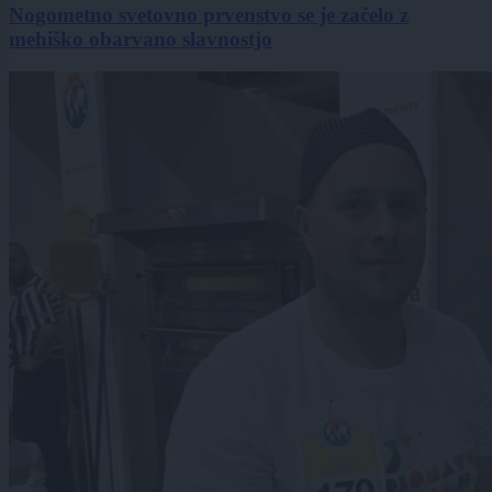
Nogometno svetovno prvenstvo se je začelo z
mehiško obarvano slavnostjo