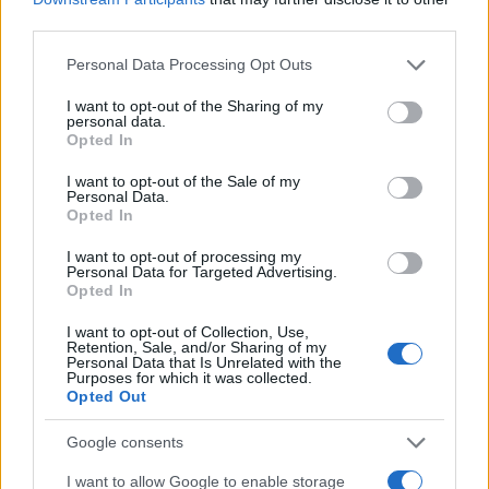
6
third parties.
7
8
Please note that this website/app uses one or more Google
9
Personal Data Processing Opt Outs
services and may gather and store information including but
not limited to your visit or usage behaviour. You may click to
I want to opt-out of the Sharing of my
personal data.
grant or deny consent to Google and its third-party tags to
Opted In
Zadnje objavljeno
V živo
use your data for below specified purposes in below Google
Globalno
5 ur nazaj
consent section.
I want to opt-out of the Sale of my
Personal Data.
Zaradi tega prekrška v soseščini vam lahko po novem odvzamejo vozilo
Opted In
Lokalno
7 ur nazaj
I want to opt-out of processing my
Personal Data for Targeted Advertising.
Na Tišinski ulici postavili števec prometa, preverjajo kolesarje
Opted In
Prijavi se na cajtng
Gospodarstvo
8 ur nazaj
I want to opt-out of Collection, Use,
Retention, Sale, and/or Sharing of my
Personal Data that Is Unrelated with the
Električni avto brez subvencije: Preverili smo, če ga je še vredno kupiti
Purposes for which it was collected.
Opted Out
Kronika
9 ur nazaj
Google consents
FOTO in VIDEO: Zletel s ceste pred Kruplivnikom, voznike opozarjajo naj
pazijo
I want to allow Google to enable storage