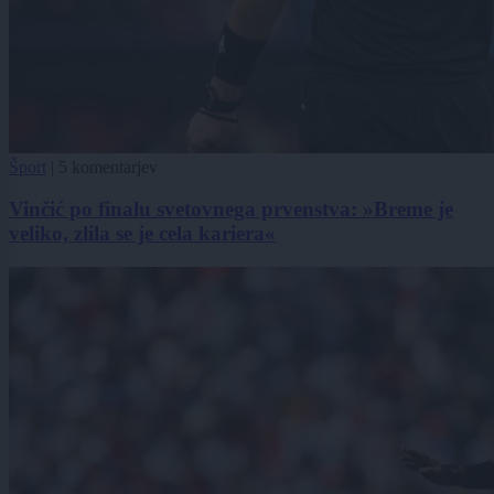
Šport
|
5 komentarjev
Vinčić po finalu svetovnega prvenstva: »Breme je
veliko, zlila se je cela kariera«