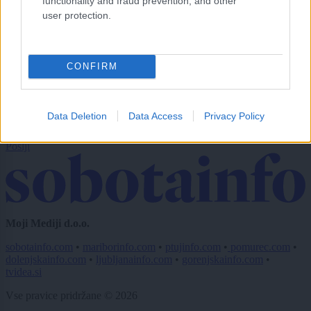
functionality and fraud prevention, and other
E-naslov
user protection.
CAPTCHA
Nisem robot
CONFIRM
Naročite se
Imaš novico, informacijo, fotografijo ali video, ki bi nas utegnila
Data Deletion
Data Access
Privacy Policy
zanimati? Najboljše nagradimo.
Pošlji
Moji Mediji d.o.o.
sobotainfo.com
•
mariborinfo.com
•
ptujinfo.com
•
pomurec.com
•
dolenjskainfo.com
•
ljubljanainfo.com
•
gorenjskainfo.com
•
tvidea.si
Vse pravice pridržane © 2026