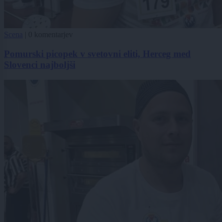
Scena
|
0 komentarjev
Pomurski picopek v svetovni eliti, Herceg med
Slovenci najboljši