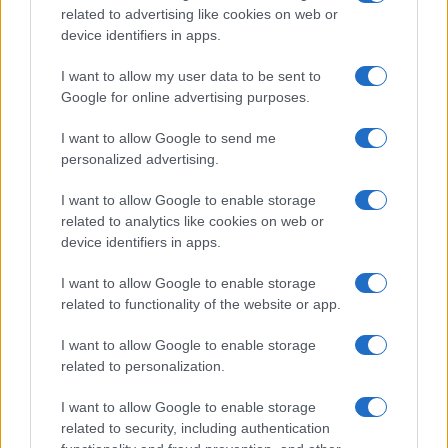
related to advertising like cookies on web or
Globalno
10 ur nazaj
device identifiers in apps.
Hrvaški policisti pišejo visoke kazni: Toliko bi plačali, če vas dobijo brez
I want to allow my user data to be sent to
vozniškega dovoljenja
Google for online advertising purposes.
Lokalno
11 ur nazaj
I want to allow Google to send me
personalized advertising.
FOTO in VIDEO: Lendava v znamenju konj, jubilejni Pomurski galop
privabil obiskovalce
I want to allow Google to enable storage
Kronika
13 ur nazaj
related to analytics like cookies on web or
device identifiers in apps.
Huda nesreča na Hrvaškem, trčila potniški in tovorni vlak
I want to allow Google to enable storage
Scena
14 ur nazaj
related to functionality of the website or app.
Poseben obisk na Goričkem, v Platani gostili nogometne šampionke
I want to allow Google to enable storage
related to personalization.
Prikaži več
I want to allow Google to enable storage
Želiš biti vedno na tekočem? Prijavi se na novice in dvakrat
related to security, including authentication
tedensko v svoj email nabiralnik prejmi pregled svežih novic.