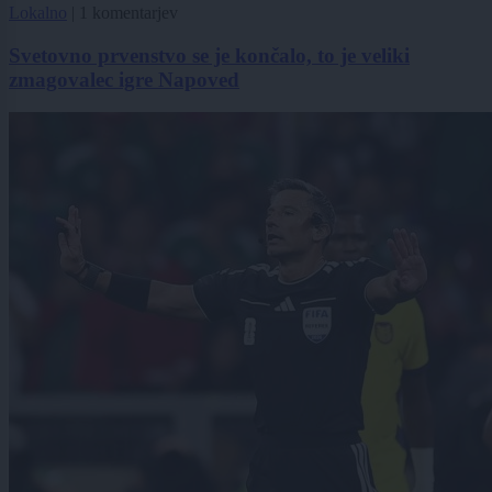
Lokalno
|
1 komentarjev
Svetovno prvenstvo se je končalo, to je veliki
zmagovalec igre Napoved