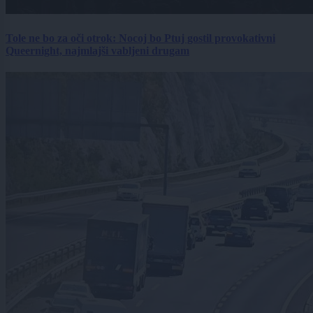
Tole ne bo za oči otrok: Nocoj bo Ptuj gostil provokativni
Queernight, najmlajši vabljeni drugam