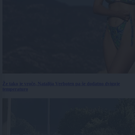
Že tako je vroče, Natalija Verboten pa še dodatno dviguje
temperaturo