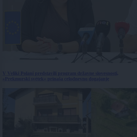
V Veliki Polani predstavili program državne slovesnosti,
»Prekmurski svétek« prinaša celodnevno dogajanje