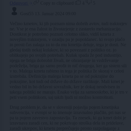
Odgovori
Copy to clipboard
4
5
Gost55
13. Januar 2024 09:00
Večino kmetov, ki jih poznam nima dobrih avtov, tudi traktorjev
ne. Vse je ena žalost in životarjenje z zastarelo mehanizacijo.
Dostikrat je potrebno poznati celotno sliko, vidiš kmeta z
novejšim traktorjem, v ozadju pa je popoldanec. ki svojo plačo
in prosti čas zalaga za to da mu kmetija deluje, tega je dosti. Ne
gledaj tistih nekaj kulakov, ki so povezani z politiko oz. jo
oblikujejo po svojih potrebah. Kulak spada že pod industrijo,
njega ne briga dobrobit živali, ne ohranjanje in vzdrževanje
podeželja, briga ga samo profit in nič drugega, ker ga sistem sili
v to. Malega kmeta rabimo in tega je politika že skoraj v celoti
izstrebila. Definicija malega kmeta pa se od pokrajine do
pokrajine, kot tudi od države do države razlikuje. Mali kmet je
vedno bil in bo državni sovražnik, ker je dokaj neodvisen in
takega politiki ne marajo. Enako velja za samooskrbo, ki je trn v
peti vsem politikom, saj takih ljudi ni možno kontrolirati.
Drug problem je, da se v sloveniji pojavlja pojem kmetijska
subvencija, v evropi se to imenuje izravnalno plačilo, pri nas se
pa ta pojem zavestvo zapostavlja. Ta znesek, ki ga kmet dobi je
izravnava zaradi cen, ki ne pokrivajo stroška dela in pridelave,
zaradi ukrepov, ki kmetu preprečujejo prosto razpolaganje z