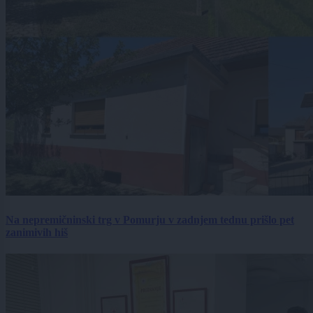
Na nepremičninski trg v Pomurju v zadnjem tednu prišlo pet
zanimivih hiš