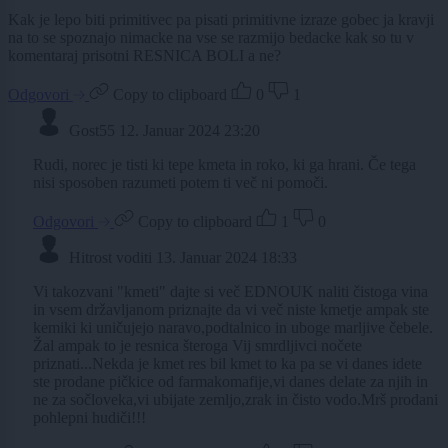
Kak je lepo biti primitivec pa pisati primitivne izraze gobec ja kravji
na to se spoznajo nimacke na vse se razmijo bedacke kak so tu v
komentaraj prisotni RESNICA BOLI a ne?
Odgovori
Copy to clipboard
0
1
Gost55
12. Januar 2024 23:20
Rudi, norec je tisti ki tepe kmeta in roko, ki ga hrani. Če tega
nisi sposoben razumeti potem ti več ni pomoči.
Odgovori
Copy to clipboard
1
0
Hitrost voditi
13. Januar 2024 18:33
Vi takozvani "kmeti" dajte si več EDNOUK naliti čistoga vina
in vsem državljanom priznajte da vi več niste kmetje ampak ste
kemiki ki uničujejo naravo,podtalnico in uboge marljive čebele.
Žal ampak to je resnica šteroga Vij smrdljivci nočete
priznati...Nekda je kmet res bil kmet to ka pa se vi danes idete
ste prodane pičkice od farmakomafije,vi danes delate za njih in
ne za sočloveka,vi ubijate zemljo,zrak in čisto vodo.Mrš prodani
pohlepni hudiči!!!