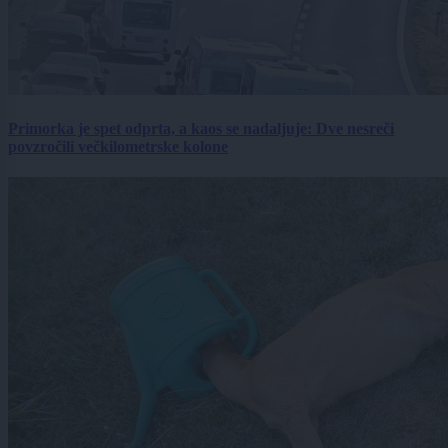
Primorka je spet odprta, a kaos se nadaljuje: Dve nesreči
povzročili večkilometrske kolone