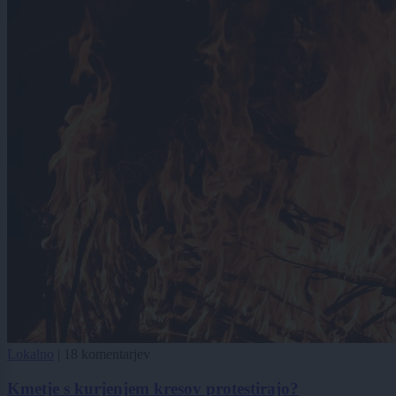
Lokalno
|
18 komentarjev
Kmetje s kurjenjem kresov protestirajo?