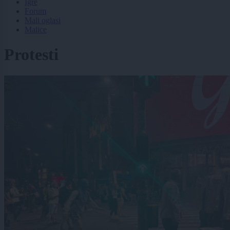
Igre
Forum
Mali oglasi
Malice
Protesti