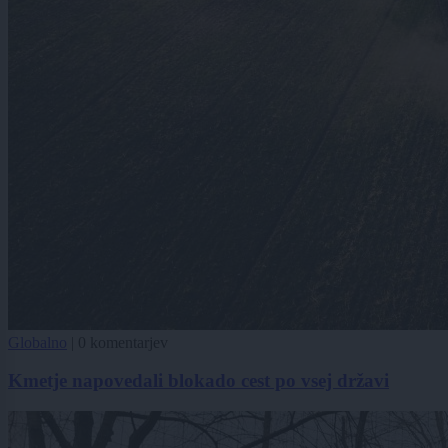
Globalno
|
0 komentarjev
Kmetje napovedali blokado cest po vsej državi