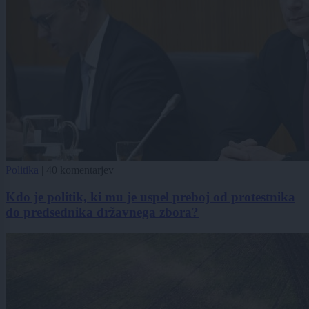
Politika
|
40 komentarjev
Kdo je politik, ki mu je uspel preboj od protestnika
do predsednika državnega zbora?