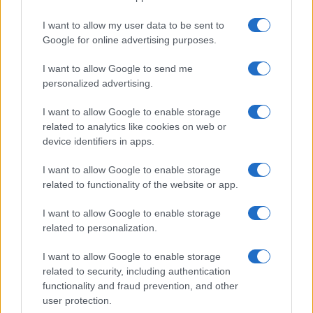
FOTO: Bele štorklje pišejo zgodovino: Toliko gnezd jih v Sloveniji še ni bilo
I want to allow my user data to be sent to
Google for online advertising purposes.
Lokalno
8 ur nazaj
I want to allow Google to send me
FOTO in VIDEO: V Veliki Polani diši po bujti repi, ekipe se potegujejo za
»zlato kihanico«
personalized advertising.
Globalno
9 ur nazaj
I want to allow Google to enable storage
related to analytics like cookies on web or
Vozniki, pozor! Na štirih avtocestnih odsekih prihaja sekcijsko merjenje
device identifiers in apps.
hitrosti
I want to allow Google to enable storage
Slovenija
10 ur nazaj
related to functionality of the website or app.
Peklenski četrtek v Murski Soboti, padel tudi nov temperaturni rekord
I want to allow Google to enable storage
related to personalization.
Prikaži več
Želiš biti vedno na tekočem? Prijavi se na novice in dvakrat
I want to allow Google to enable storage
tedensko v svoj email nabiralnik prejmi pregled svežih novic.
related to security, including authentication
functionality and fraud prevention, and other
E-naslov
user protection.