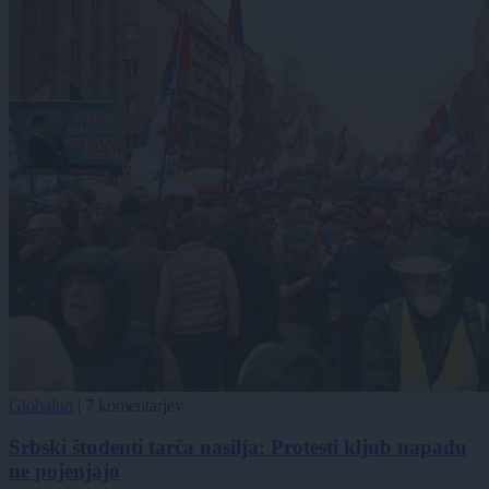
Globalno
|
7 komentarjev
Srbski študenti tarča nasilja: Protesti kljub napadu
ne pojenjajo