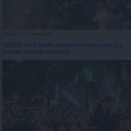
Globalno
|
15 komentarjev
VIDEO: Vučić zanika uporabo zvočnega topa, a ti
posnetki sprožajo vprašanja