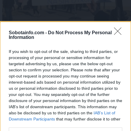
Sobotainfo.com -
Do Not Process My Personal
Information
If you wish to opt-out of the sale, sharing to third parties, or
processing of your personal or sensitive information for
targeted advertising by us, please use the below opt-out
Lokalno
|
52 komentarjev
section to confirm your selection. Please note that after your
opt-out request is processed you may continue seeing
FOTO: V Murski Soboti so se zbrali protivladni
interest-based ads based on personal information utilized by
protestniki in podporniki zaslišanega osumljenca
us or personal information disclosed to third parties prior to
your opt-out. You may separately opt-out of the further
1
disclosure of your personal information by third parties on the
2
IAB’s list of downstream participants. This information may
3
also be disclosed by us to third parties on the
IAB’s List of
4
Downstream Participants
that may further disclose it to other
5
third parties.