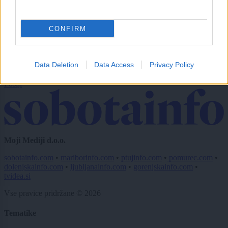
CAPTCHA
Nisem robot
CONFIRM
Naročite se
Imaš novico, informacijo, fotografijo ali video, ki bi nas utegnila
Data Deletion
Data Access
Privacy Policy
zanimati? Najboljše nagradimo.
Pošlji
Moji Mediji d.o.o.
sobotainfo.com
•
mariborinfo.com
•
ptujinfo.com
•
pomurec.com
•
dolenjskainfo.com
•
ljubljanainfo.com
•
gorenjskainfo.com
•
tvidea.si
Vse pravice pridržane © 2026
Tematike