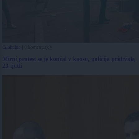
Globalno
|
0 komentarjev
Mirni protest se je končal v kaosu, policija pridržala
23 ljudi