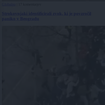
Globalno
|
17 komentarjev
Strokovnjaki identificirali zvok, ki je povzročil
paniko v Beogradu