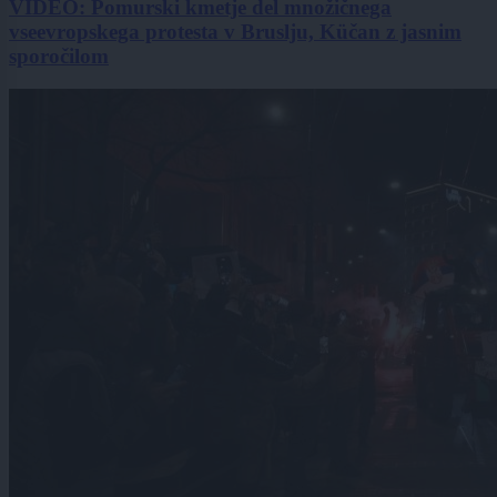
VIDEO: Pomurski kmetje del množičnega
vseevropskega protesta v Bruslju, Küčan z jasnim
sporočilom