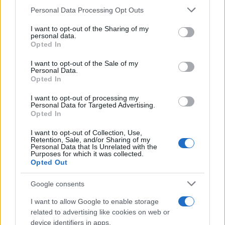
Please note that this website/app uses one or more Google
Personal Data Processing Opt Outs
Zadnje objavljeno
V živo
services and may gather and store information including but
Lokalno
5 ur nazaj
not limited to your visit or usage behaviour. You may click to
I want to opt-out of the Sharing of my
personal data.
grant or deny consent to Google and its third-party tags to
Opted In
VIDEO: Kavarna Platana na Goričkem pozornost pritegnila s kratkimi
use your data for below specified purposes in below Google
videi
consent section.
I want to opt-out of the Sale of my
Personal Data.
Kronika
6 ur nazaj
Opted In
Po tragediji v Babincih se vrstijo slovesa od pokojnega mladoletnika:
I want to opt-out of processing my
»Vedno boš del naše ekipe«
Personal Data for Targeted Advertising.
Opted In
Scena
6 ur nazaj
Prijavi se na cajtng
I want to opt-out of Collection, Use,
Retention, Sale, and/or Sharing of my
Od Prljavega kazališta do joge v mestnem parku in Pomurskega galopa,
Personal Data that Is Unrelated with the
Pomurje čaka pester konec tedna
Purposes for which it was collected.
Opted Out
Slovenija
7 ur nazaj
Google consents
Bezjak Zrim zahteva večje priznanje Prekmurju: praznik naj ne bo odvisen
od obletnic
I want to allow Google to enable storage
related to advertising like cookies on web or
Slovenija
7 ur nazaj
device identifiers in apps.