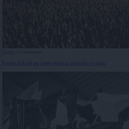
Scena
|
0 komentarjev
Festival Exit po četrt stoletja zapušča Srbijo