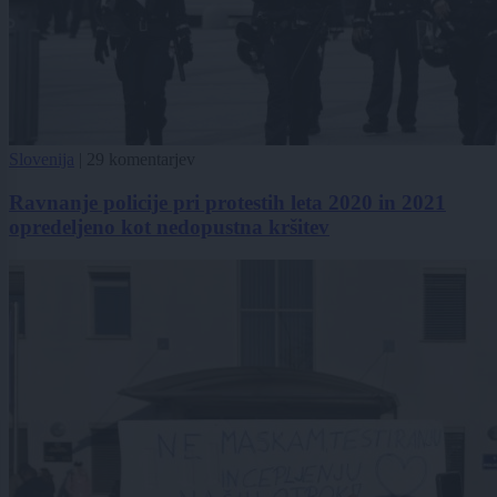
Slovenija
|
29 komentarjev
Ravnanje policije pri protestih leta 2020 in 2021
opredeljeno kot nedopustna kršitev