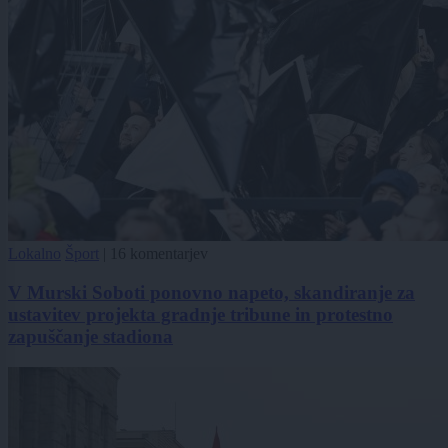
Lokalno
Šport
|
16 komentarjev
V Murski Soboti ponovno napeto, skandiranje za
ustavitev projekta gradnje tribune in protestno
zapuščanje stadiona