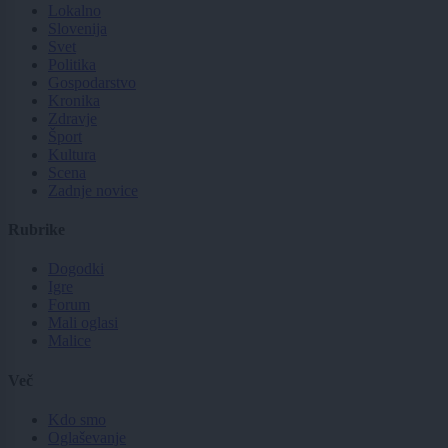
Lokalno
Slovenija
Svet
Politika
Gospodarstvo
Kronika
Zdravje
Šport
Kultura
Scena
Zadnje novice
Rubrike
Dogodki
Igre
Forum
Mali oglasi
Malice
Več
Kdo smo
Oglaševanje