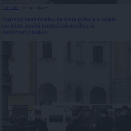
Globalno
|
6 komentarjev
Največja letalonosilka na svetu prihaja k našim
sosedom, možni protesti mirovnikov in
okoljevarstvenikov