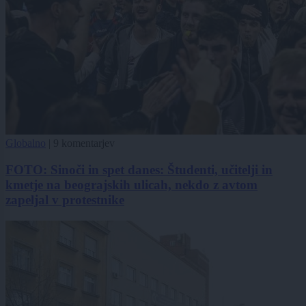
Globalno
|
9 komentarjev
FOTO: Sinoči in spet danes: Študenti, učitelji in
kmetje na beograjskih ulicah, nekdo z avtom
zapeljal v protestnike