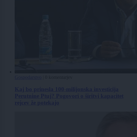
Gospodarstvo
|
0 komentarjev
Kaj bo prinesla 100-milijonska investicija
Perutnine Ptuj? Pogovori o širitvi kapacitet
rejcev že potekajo