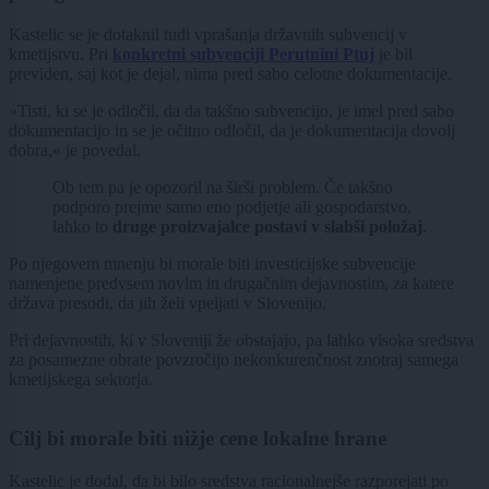
Kastelic se je dotaknil tudi vprašanja državnih subvencij v
kmetijstvu. Pri
konkretni subvenciji Perutnini Ptuj
je bil
previden, saj kot je dejal, nima pred sabo celotne dokumentacije.
»Tisti, ki se je odločil, da da takšno subvencijo, je imel pred sabo
dokumentacijo in se je očitno odločil, da je dokumentacija dovolj
dobra,« je povedal.
Ob tem pa je opozoril na širši problem. Če takšno
podporo prejme samo eno podjetje ali gospodarstvo,
lahko to
druge proizvajalce postavi v slabši položaj
.
Po njegovem mnenju bi morale biti investicijske subvencije
namenjene predvsem novim in drugačnim dejavnostim, za katere
država presodi, da jih želi vpeljati v Slovenijo.
Pri dejavnostih, ki v Sloveniji že obstajajo, pa lahko visoka sredstva
za posamezne obrate povzročijo nekonkurenčnost znotraj samega
kmetijskega sektorja.
Cilj bi morale biti nižje cene lokalne hrane
Kastelic je dodal, da bi bilo sredstva racionalnejše razporejati po