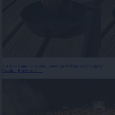
VIDEO: Lahko v Murski Soboti na vročini spečemo jajce?
Rezultat je presenetil ...