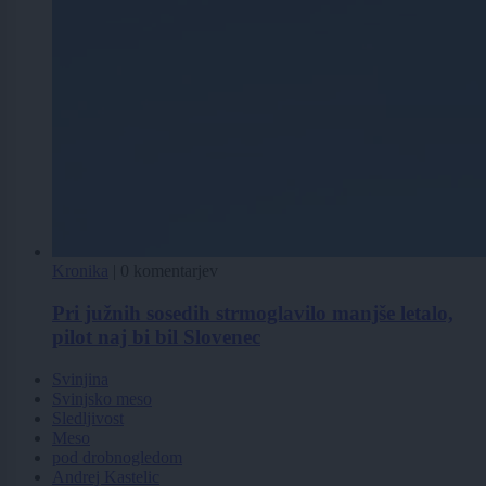
Kronika
|
0 komentarjev
Pri južnih sosedih strmoglavilo manjše letalo,
pilot naj bi bil Slovenec
Svinjina
Svinjsko meso
Sledljivost
Meso
pod drobnogledom
Andrej Kastelic