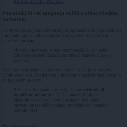
kritiziral celo Macron
Potrošniki bi več zaupanja dobili z učinkovitejšim
nadzorom
Na vprašanje, kaj bi bilo treba najprej spremeniti, da bi potrošniki v
trgovinah bolj zaupali oznaki slovensko poreklo, je Kastelic
izpostavil
nadzor
.
»Po mojem mnenju je najpomembnejše, da se vpelje
čim prej postopek nadzora pravilnega označevanja,« je
povedal.
Po njegovih besedah se potvorbe prenehajo, ko je vzpostavljen
učinkovit nadzor. Zgolj preverjanje dokumentacijske sledljivosti pa
po njegovem ni dovolj.
Rešitev vidi v sistemu preverjanja z
genetskimi ali
kemičnimi metodami
. Takšen nadzor bi bil po
njegovih besedah relativno enostaven in bi lahko
bistveno prispeval k zaupanju potrošnikov v oznake o
poreklu mesa.
Preberite še