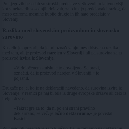
Po njegovih besedah so stroški predelave v Sloveniji relativno višji
kot v nekaterih sosednjih državah, zato imajo predelovalci razlog, da
meso oziroma mesnine kupijo drugje in jih nato predelajo v
Sloveniji.
Razlika med slovenskim proizvodom in slovensko
surovino
Kastelic je opozoril, da je pri označevanju mesa bistvena razlika
med tem, ali je proizvod
narejen v Sloveniji
, ali pa surovina za ta
proizvod
izvira iz Slovenije
.
»V določenem smislu je to dovoljeno. Se pravi,
označiti, da je proizvod narejen v Sloveniji,« je
pojasnil.
Drugače pa je, ko je na deklaraciji navedeno, da surovina izvira iz
Slovenije, v resnici pa naj bi bila iz druge evropske države ali celo iz
tretjih držav.
»Takrat gre za to, da ni po eni strani pravilno
deklarirano, še več, je
lažno deklarirano
,« je povedal
Kastelic.
Po njegovih besedah je zato ključno, kaj je zapisano na deklaraciji.