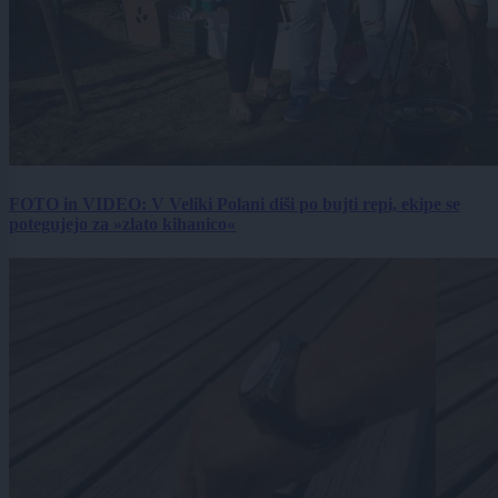
FOTO in VIDEO: V Veliki Polani diši po bujti repi, ekipe se
potegujejo za »zlato kihanico«