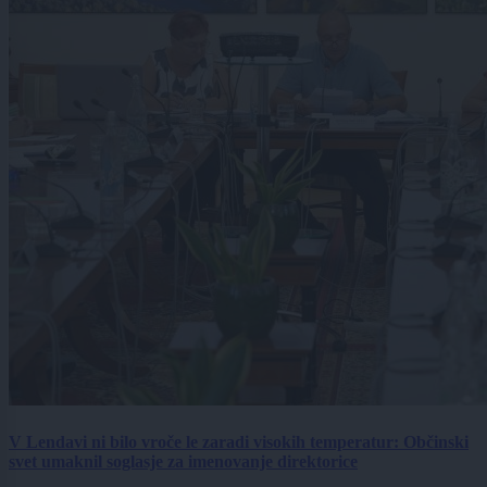
V Lendavi ni bilo vroče le zaradi visokih temperatur: Občinski
svet umaknil soglasje za imenovanje direktorice