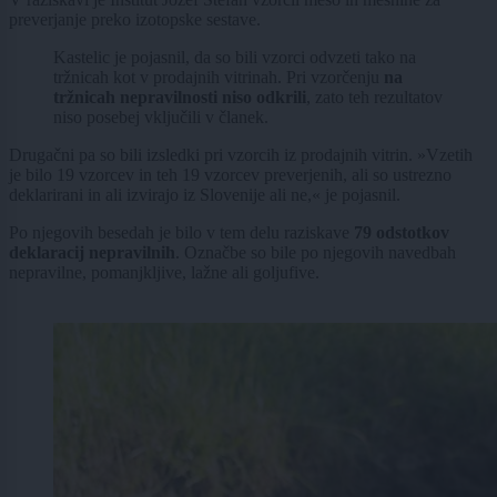
preverjanje preko izotopske sestave.
Kastelic je pojasnil, da so bili vzorci odvzeti tako na
tržnicah kot v prodajnih vitrinah. Pri vzorčenju
na
tržnicah nepravilnosti niso odkrili
, zato teh rezultatov
niso posebej vključili v članek.
Drugačni pa so bili izsledki pri vzorcih iz prodajnih vitrin. »Vzetih
je bilo 19 vzorcev in teh 19 vzorcev preverjenih, ali so ustrezno
deklarirani in ali izvirajo iz Slovenije ali ne,« je pojasnil.
Po njegovih besedah je bilo v tem delu raziskave
79 odstotkov
deklaracij nepravilnih
. Označbe so bile po njegovih navedbah
nepravilne, pomanjkljive, lažne ali goljufive.