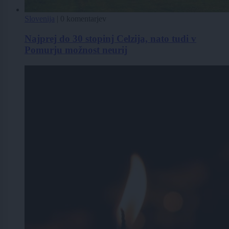
Slovenija
|
0 komentarjev
Najprej do 30 stopinj Celzija, nato tudi v
Pomurju možnost neurij