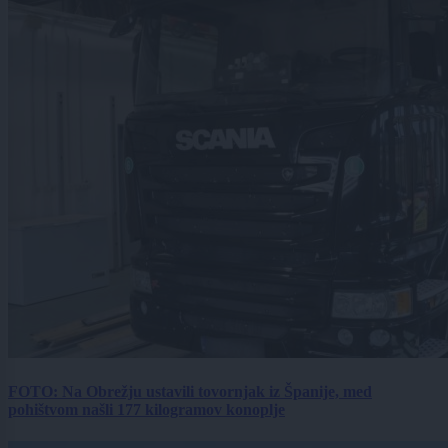
FOTO: Na Obrežju ustavili tovornjak iz Španije, med
pohištvom našli 177 kilogramov konoplje