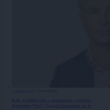
Gospodarstvo
|
7 komentarjev
Kdo je milijarder z megajahto v ozadju
Perutnine Ptuj? Zaradi bogatenja ga je