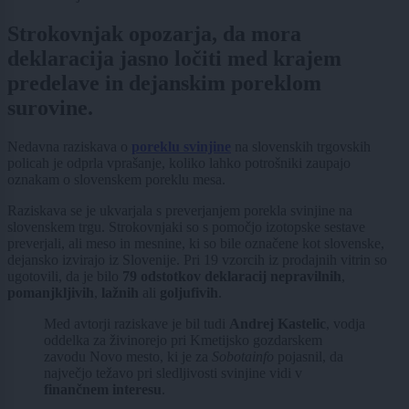
Strokovnjak opozarja, da mora
deklaracija jasno ločiti med krajem
predelave in dejanskim poreklom
surovine.
Nedavna raziskava o
poreklu svinjine
na slovenskih trgovskih
policah je odprla vprašanje, koliko lahko potrošniki zaupajo
oznakam o slovenskem poreklu mesa.
Raziskava se je ukvarjala s preverjanjem porekla svinjine na
slovenskem trgu. Strokovnjaki so s pomočjo izotopske sestave
preverjali, ali meso in mesnine, ki so bile označene kot slovenske,
dejansko izvirajo iz Slovenije. Pri 19 vzorcih iz prodajnih vitrin so
ugotovili, da je bilo
79 odstotkov deklaracij nepravilnih
,
pomanjkljivih
,
lažnih
ali
goljufivih
.
Med avtorji raziskave je bil tudi
Andrej Kastelic
, vodja
oddelka za živinorejo pri Kmetijsko gozdarskem
zavodu Novo mesto, ki je za
Sobotainfo
pojasnil, da
največjo težavo pri sledljivosti svinjine vidi v
finančnem interesu
.