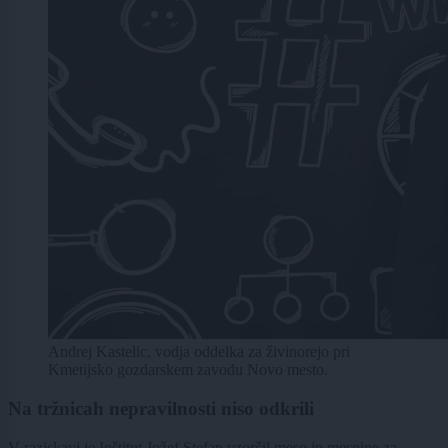
Andrej Kastelic, vodja oddelka za živinorejo pri
Kmetijsko gozdarskem zavodu Novo mesto.
Na tržnicah nepravilnosti niso odkrili
V raziskavi je Inštitut Jožef Stefan vzorčil meso in mesnine za