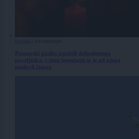
Kronika
|
0 komentarjev
Pomurski gasilci izgubili dolgoletnega
poveljnika, s temi besedami se je od njega
poslovil župan