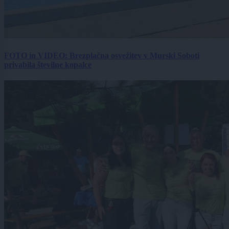
FOTO in VIDEO: Brezplačna osvežitev v Murski Soboti
privabila številne kopalce