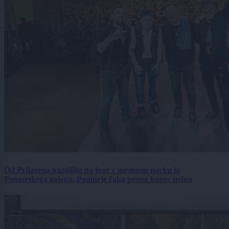
Od Prljavega kazališta do joge v mestnem parku in
Pomurskega galopa, Pomurje čaka pester konec tedna