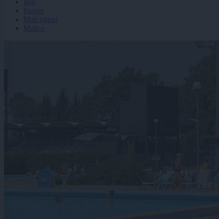
Igre
Forum
Mali oglasi
Malice