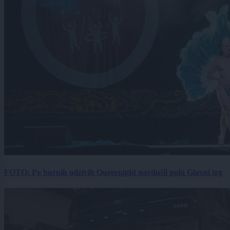
FOTO: Po burnih odzivih Queernight navdušil poln Glavni trg