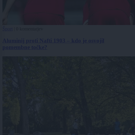
Šport
|
0 komentarjev
Aluminij proti Nafti 1903 – kdo je osvojil
pomembne točke?