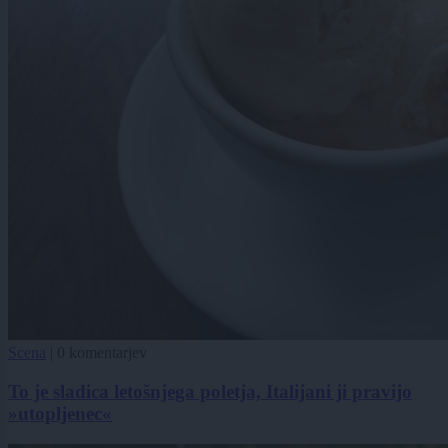
Scena
|
0 komentarjev
To je sladica letošnjega poletja, Italijani ji pravijo
»utopljenec«