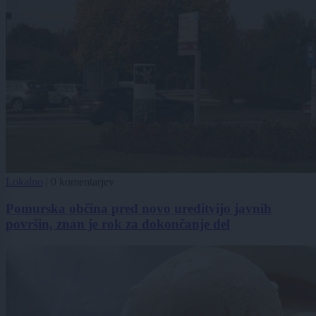
Lokalno
|
0 komentarjev
Pomurska občina pred novo ureditvijo javnih
površin, znan je rok za dokončanje del