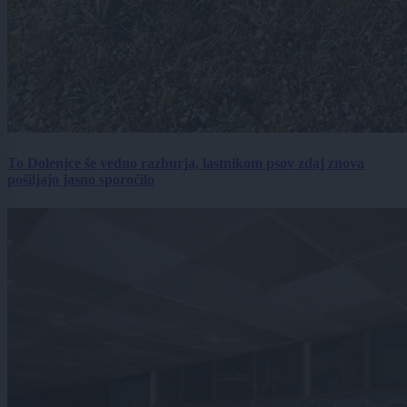
To Dolenjce še vedno razburja, lastnikom psov zdaj znova
pošiljajo jasno sporočilo