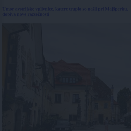
Umor avstrijske vplivnice, katere truplo so našli pri Majšperku,
dobiva nove razsežnosti