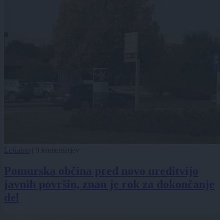
Lokalno
|
0 komentarjev
Pomurska občina pred novo ureditvijo
javnih površin, znan je rok za dokončanje
del