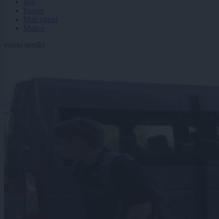
Igre
Forum
Mali oglasi
Malice
visoki stroški