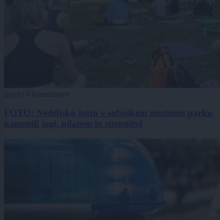
Šport
|
0 komentarjev
FOTO: Nedeljsko jutro v soboškem mestnem parku
namenili jogi, pilatesu in sprostitvi