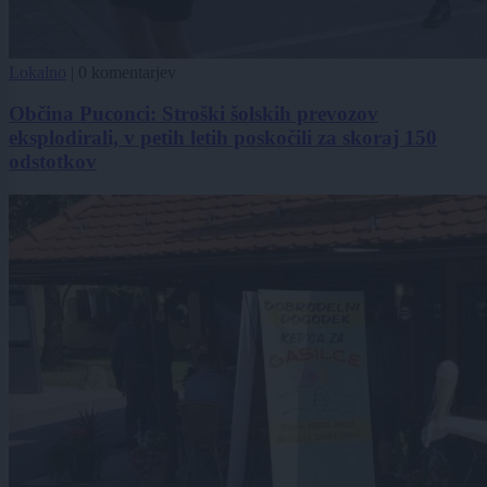
Lokalno
|
0 komentarjev
Občina Puconci: Stroški šolskih prevozov
eksplodirali, v petih letih poskočili za skoraj 150
odstotkov