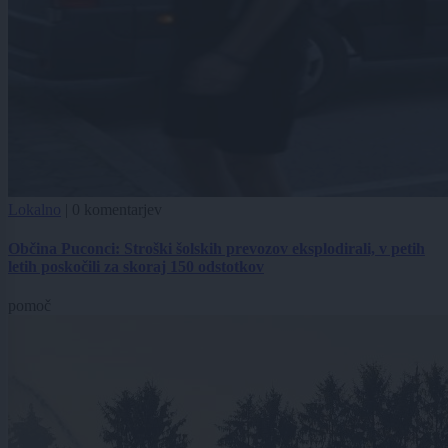
Lokalno
|
0 komentarjev
Občina Puconci: Stroški šolskih prevozov eksplodirali, v petih
letih poskočili za skoraj 150 odstotkov
pomoč