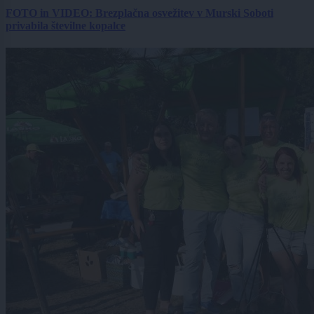
FOTO in VIDEO: Brezplačna osvežitev v Murski Soboti
privabila številne kopalce