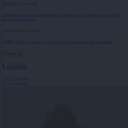
Kronika
13 ur nazaj
Aretacija Slovenca na Hrvaškem: V ozadju skoraj 3 milijoni evrov in 380
kilogramov kokaina
Globalno
14 ur nazaj
VIDEO: Policist v morje vrgel psa, policija nato pojasnila dogajanje
Prikaži več
Lokalno
Vse v Lokalno
Javno naročilo