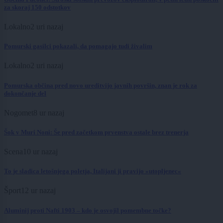
za skoraj 150 odstotkov
Lokalno
2 uri nazaj
Pomurski gasilci pokazali, da pomagajo tudi živalim
Lokalno
2 uri nazaj
Pomurska občina pred novo ureditvijo javnih površin, znan je rok za
dokončanje del
Nogomet
8 ur nazaj
Šok v Muri Noni: Še pred začetkom prvenstva ostale brez trenerja
Scena
10 ur nazaj
To je sladica letošnjega poletja, Italijani ji pravijo »utopljenec«
Šport
12 ur nazaj
Aluminij proti Nafti 1903 – kdo je osvojil pomembne točke?