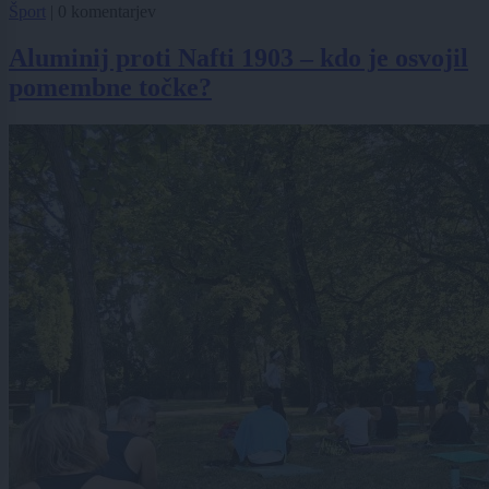
Šport
|
0 komentarjev
Aluminij proti Nafti 1903 – kdo je osvojil
pomembne točke?