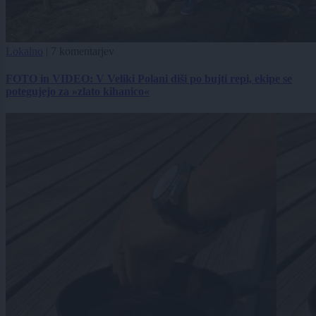
Lokalno
|
7 komentarjev
FOTO in VIDEO: V Veliki Polani diši po bujti repi, ekipe se
potegujejo za »zlato kihanico«