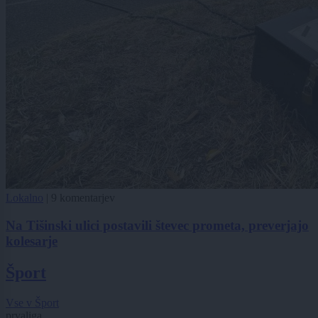
Lokalno
|
9 komentarjev
Na Tišinski ulici postavili števec prometa, preverjajo
kolesarje
Šport
Vse v Šport
prvaliga