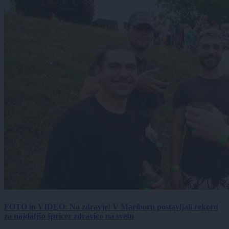
FOTO in VIDEO: Na zdravje! V Mariboru postavljali rekord
za najdaljšo špricer zdravico na svetu