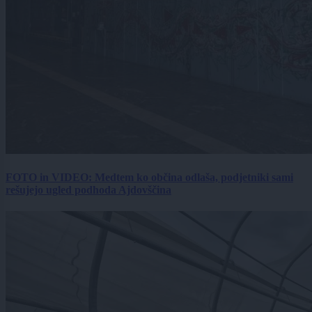
FOTO in VIDEO: Medtem ko občina odlaša, podjetniki sami
rešujejo ugled podhoda Ajdovščina