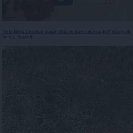
Ne le Bled: Le nekaj minut stran se skriva eno najbolj očarljivih
mest v Sloveniji