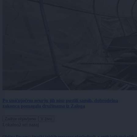
Po uničujočem neurju jih niso pustili samih, dobrodelna
zakonca pomagala družinama iz Zaloga
Zadnje objavljeno
V živo
Lokalno
2 uri nazaj
Občina Puconci: Stroški šolskih prevozov eksplodirali, v petih letih poskočili