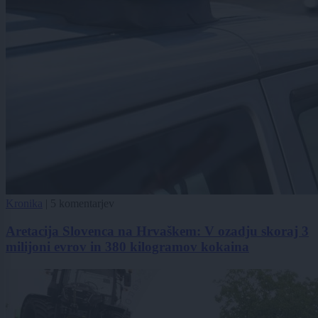
Kronika
|
5 komentarjev
Aretacija Slovenca na Hrvaškem: V ozadju skoraj 3
milijoni evrov in 380 kilogramov kokaina