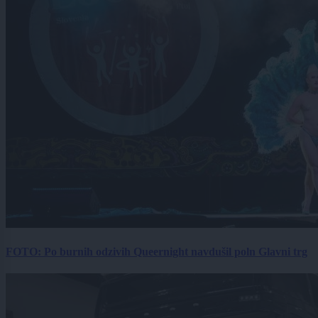
FOTO: Po burnih odzivih Queernight navdušil poln Glavni trg