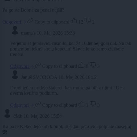
Pa ge ste Bobna za penal najšli?
Odgovori
Copy to clipboard
12
2
mama's
10. Maj 2026 15:33
Verjetno se je Slavici zasmilo, ker že 10.let nej gola dal. Na tak
pomembni tekmi strela kapetan! Slavic lejko samo cicibane
trenera
Odgovori
Copy to clipboard
8
3
Januš SVOBODA
10. Maj 2026 18:12
Drugi teden pridejo štajerci, kak mo se pa bili z njimi ! Ges
dvema kvušno podkurin.
Odgovori
Copy to clipboard
1
3
čMb
10. Maj 2026 15:54
Ka pa te Kekec lejče ob kloupi, rajši tan petrovici potplate masejraj
🙈