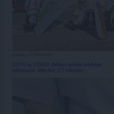
Lokalno
|
17 komentarjev
FOTO in VIDEO: Beltinci gostijo jubilejno
rekrutacijo, letos kar 577 rekrutov