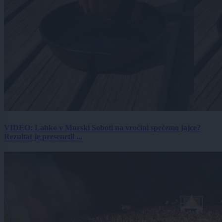
VIDEO: Lahko v Murski Soboti na vročini spečemo jajce?
Rezultat je presenetil ...