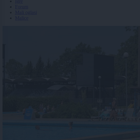
Igre
Forum
Mali oglasi
Malice