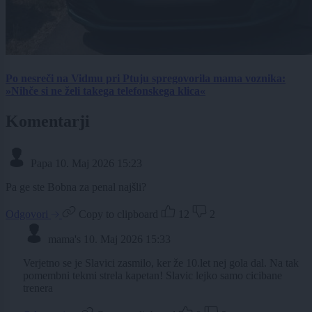
Po nesreči na Vidmu pri Ptuju spregovorila mama voznika:
»Nihče si ne želi takega telefonskega klica«
Komentarji
Papa
10. Maj 2026 15:23
Pa ge ste Bobna za penal najšli?
Odgovori
Copy to clipboard
12
2
mama's
10. Maj 2026 15:33
Verjetno se je Slavici zasmilo, ker že 10.let nej gola dal. Na tak
pomembni tekmi strela kapetan! Slavic lejko samo cicibane
trenera