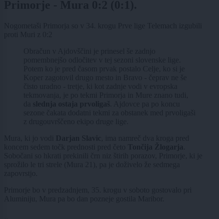
Primorje - Mura 0:2 (0:1).
Nogometaši Primorja so v 34. krogu Prve lige Telemach izgubili
proti Muri z 0:2
Obračun v Ajdovščini je prinesel še zadnjo
pomembnejšo odločitev v tej sezoni slovenske lige.
Potem ko je pred časom prvak postalo Celje, ko si je
Koper zagotovil drugo mesto in Bravo - čeprav ne še
čisto uradno - tretje, ki kot zadnje vodi v evropska
tekmovanja, je po tekmi Primorja in Mure znano tudi,
da
slednja ostaja prvoligaš
. Ajdovce pa po koncu
sezone čakata dodatni tekmi za obstanek med prvoligaši
z drugouvrščeno ekipo druge lige.
Mura, ki jo vodi
Darjan Slavic
, ima namreč dva kroga pred
koncem sedem točk prednosti pred četo
Tončija Žlogarja
.
Sobočani so hkrati prekinili črn niz štirih porazov, Primorje, ki je
sprožilo le tri strele (Mura 21), pa je doživelo že sedmega
zapovrstjo.
Primorje bo v predzadnjem, 35. krogu v soboto gostovalo pri
Aluminiju, Mura pa bo dan pozneje gostila Maribor.