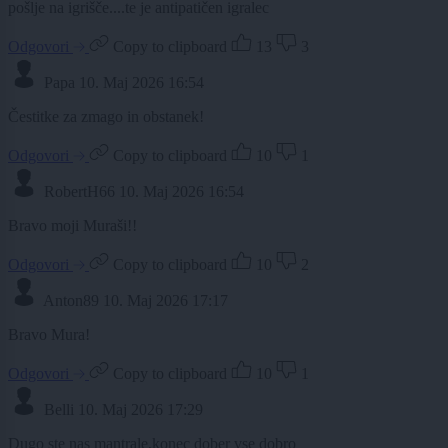
pošlje na igrišče....te je antipatičen igralec
Odgovori
Copy to clipboard
13
3
Papa
10. Maj 2026 16:54
Čestitke za zmago in obstanek!
Odgovori
Copy to clipboard
10
1
RobertH66
10. Maj 2026 16:54
Bravo moji Muraši!!
Odgovori
Copy to clipboard
10
2
Anton89
10. Maj 2026 17:17
Bravo Mura!
Odgovori
Copy to clipboard
10
1
Belli
10. Maj 2026 17:29
Dugo ste nas mantrale,konec dober vse dobro