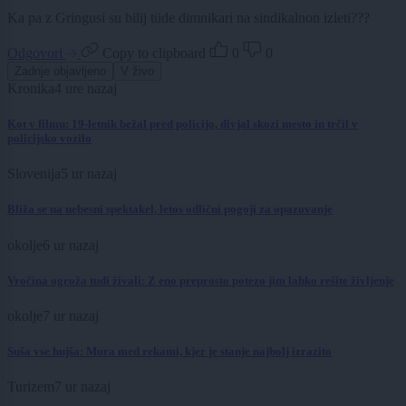
Ka pa z Gringusi su bilij tüde dimnikari na sindikalnon izleti???
Odgovori
Copy to clipboard
0
0
Zadnje objavljeno
V živo
Kronika
4 ure nazaj
Kot v filmu: 19-letnik bežal pred policijo, divjal skozi mesto in trčil v
policijsko vozilo
Slovenija
5 ur nazaj
Bliža se na nebesni spektakel, letos odlični pogoji za opazovanje
okolje
6 ur nazaj
Vročina ogroža tudi živali: Z eno preprosto potezo jim lahko rešite življenje
okolje
7 ur nazaj
Suša vse hujša: Mura med rekami, kjer je stanje najbolj izrazito
Turizem
7 ur nazaj