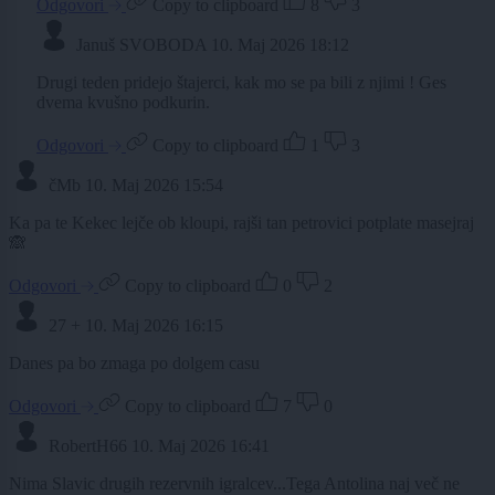
Odgovori
Copy to clipboard
8
3
Januš SVOBODA
10. Maj 2026 18:12
Drugi teden pridejo štajerci, kak mo se pa bili z njimi ! Ges
dvema kvušno podkurin.
Odgovori
Copy to clipboard
1
3
čMb
10. Maj 2026 15:54
Ka pa te Kekec lejče ob kloupi, rajši tan petrovici potplate masejraj
🙈
Odgovori
Copy to clipboard
0
2
27 +
10. Maj 2026 16:15
Danes pa bo zmaga po dolgem casu
Odgovori
Copy to clipboard
7
0
RobertH66
10. Maj 2026 16:41
Nima Slavic drugih rezervnih igralcev...Tega Antolina naj več ne