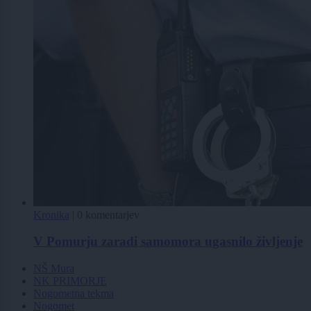
Kronika
|
0 komentarjev
V Pomurju zaradi samomora ugasnilo življenje
NŠ Mura
NK PRIMORJE
Nogometna tekma
Nogomet