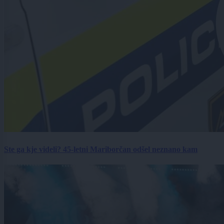
Ste ga kje videli? 45-letni Mariborčan odšel neznano kam