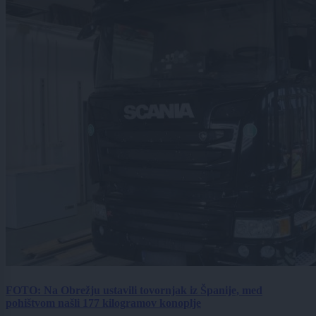
FOTO: Na Obrežju ustavili tovornjak iz Španije, med
pohištvom našli 177 kilogramov konoplje