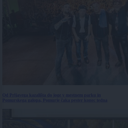
Od Prljavega kazališta do joge v mestnem parku in
Pomurskega galopa, Pomurje čaka pester konec tedna