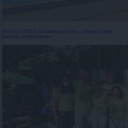
FOTO in VIDEO: Brezplačna osvežitev v Murski Soboti
privabila številne kopalce