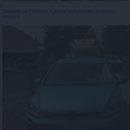
Tragedija na Pašmanu: V morju našli mrtvega 24-letnega
Slovenca