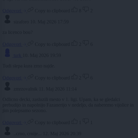
Odgovori
Copy to clipboard
8
2
sizaforo
10. Maj 2026 17:59
za licenco bou?
Odgovori
Copy to clipboard
2
6
turk
10. Maj 2026 19:59
Tudi slepa kura zrno najde.
Odgovori
Copy to clipboard
2
6
zmrzovalnik
11. Maj 2026 11:14
Odlicno decki, zasluzili mesto v 1. ligi. Upam, ka se gledalci
prebudijo in napolnijo Fazanerijo v nedeljo, da naberemo vijolice in
jim polepsamo sezono.
Odgovori
Copy to clipboard
1
1
..crno, crnije...
12. Maj 2026 20:39