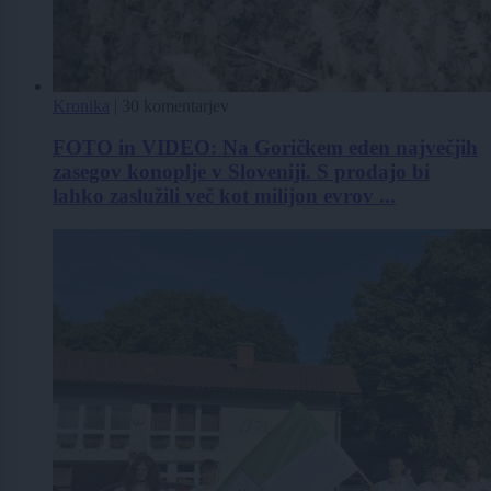
Kronika
|
30 komentarjev
FOTO in VIDEO: Na Goričkem eden največjih
zasegov konoplje v Sloveniji. S prodajo bi
lahko zaslužili več kot milijon evrov ...