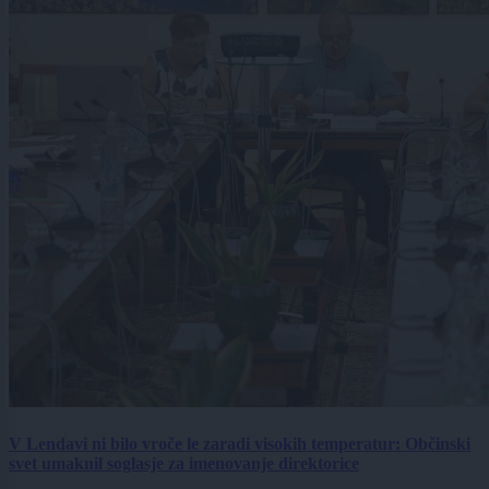
V Lendavi ni bilo vroče le zaradi visokih temperatur: Občinski
svet umaknil soglasje za imenovanje direktorice