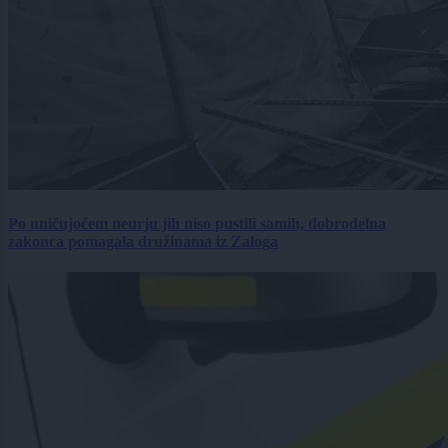
Po uničujočem neurju jih niso pustili samih, dobrodelna
zakonca pomagala družinama iz Zaloga