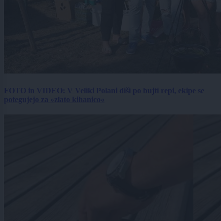
FOTO in VIDEO: V Veliki Polani diši po bujti repi, ekipe se
potegujejo za »zlato kihanico«