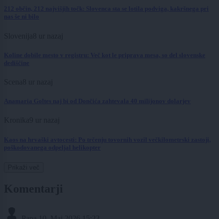
212 občin, 212 najvišjih točk: Slovenca sta se lotila podviga, kakršnega pri
nas še ni bilo
Slovenija
8 ur nazaj
Koline dobile mesto v registru: Več kot le priprava mesa, so del slovenske
dediščine
Scena
8 ur nazaj
Anamaria Goltes naj bi od Dončića zahtevala 40 milijonov dolarjev
Kronika
9 ur nazaj
Kaos na hrvaški avtocesti: Po trčenju tovornih vozil večkilometrski zastoji,
poškodovanega odpeljal helikopter
Prikaži več
Komentarji
Papa
10. Maj 2026 15:23