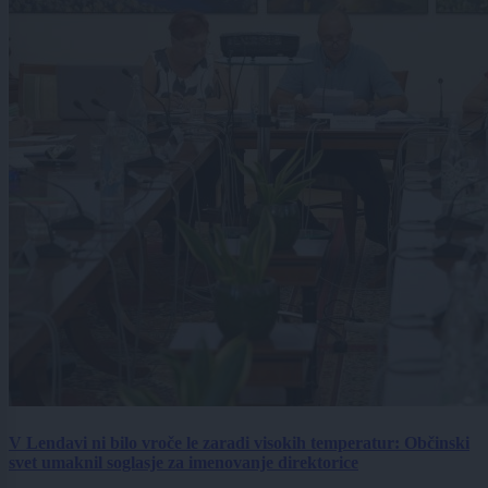
V Lendavi ni bilo vroče le zaradi visokih temperatur: Občinski
svet umaknil soglasje za imenovanje direktorice