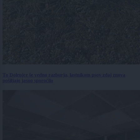
To Dolenjce še vedno razburja, lastnikom psov zdaj znova
pošiljajo jasno sporočilo