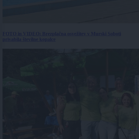
FOTO in VIDEO: Brezplačna osvežitev v Murski Soboti
privabila številne kopalce