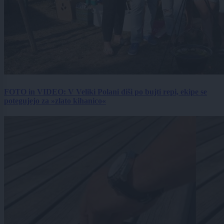
FOTO in VIDEO: V Veliki Polani diši po bujti repi, ekipe se
potegujejo za »zlato kihanico«