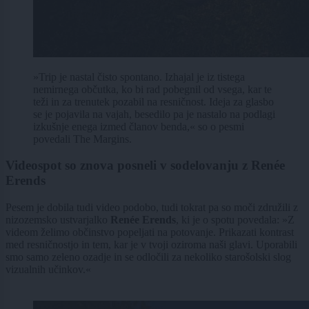
»Trip je nastal čisto spontano. Izhajal je iz tistega
nemirnega občutka, ko bi rad pobegnil od vsega, kar te
teži in za trenutek pozabil na resničnost. Ideja za glasbo
se je pojavila na vajah, besedilo pa je nastalo na podlagi
izkušnje enega izmed članov benda,« so o pesmi
povedali The Margins.
Videospot so znova posneli v sodelovanju z Renée
Erends
Pesem je dobila tudi video podobo, tudi tokrat pa so moči združili z
nizozemsko ustvarjalko
Renée Erends
, ki je o spotu povedala: »Z
videom želimo občinstvo popeljati na potovanje. Prikazati kontrast
med resničnostjo in tem, kar je v tvoji oziroma naši glavi. Uporabili
smo samo zeleno ozadje in se odločili za nekoliko starošolski slog
vizualnih učinkov.«