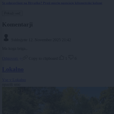
Se odpravljate na Hrvaško? Proti morju nastajajo kilometrske kolone
Prikaži več
Komentarji
Sshhsjytte
12. November 2025 21:42
Ma koga briga..
Odgovori
Copy to clipboard
1
6
Lokalno
Vse v Lokalno
opazili smo