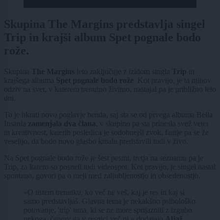
Skupina The Margins predstavlja singel
Trip in krajši album Spet pognale bodo
rože.
Skupina
The Margins
leto zaključuje z izidom singla
Trip
in
krajšega albuma
Spet pognale bodo rože
. Kot pravijo, je ta njihov
odziv na svet, v katerem trenutno živimo, nastajal pa je približno leto
dni.
To je hkrati novo poglavje benda, saj sta se od prvega albuma Bella
Insania
zamenjala dva člana
, v skupino pa sta prinesla svež veter
in kreativnost, katerih posledica je sodobnejši zvok, fantje pa se že
veselijo, da bodo novo glasbo kmalu predstavili tudi v živo.
Na Spet pognale bodo rože je šest pesmi, tretja na seznamu pa je
Trip, za katero so posneli tudi videospot. Kot pravijo, je singel nastal
spontano, govori pa o meji med zaljubljenostjo in obsedenostjo.
»O tistem trenutku, ko več ne veš, kaj je res in kaj si
samo predstavljaš. Glavna tema je nekakšno psihološko
potovanje, 'trip' uma, ki se ne more sprijazniti z izgubo
nekoga, čeprav ga v resnici več ni,« dodajajo
Aljaž