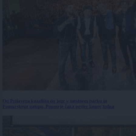
Od Prljavega kazališta do joge v mestnem parku in
Pomurskega galopa, Pomurje čaka pester konec tedna