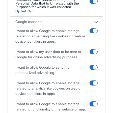
Personal Data that Is Unrelated with the
Purposes for which it was collected.
Opted Out
FOTO: Po burnih odzivih Queernight navdušil poln Glavni trg
Google consents
Komentarji
I want to allow Google to enable storage
related to advertising like cookies on web or
device identifiers in apps.
Sshhsjytte
12. November 2025 21:42
I want to allow my user data to be sent to
Ma koga briga..
Google for online advertising purposes.
Odgovori
Copy to clipboard
1
6
I want to allow Google to send me
Zadnje objavljeno
V živo
Kronika
eno uro nazaj
personalized advertising.
Huda nesreča na Hrvaškem, trčila potniški in tovorni vlak
I want to allow Google to enable storage
related to analytics like cookies on web or
Scena
2 uri nazaj
device identifiers in apps.
Poseben obisk na Goričkem, v Platani gostili nogometne šampionke
I want to allow Google to enable storage
related to functionality of the website or app.
Scena
3 ure nazaj