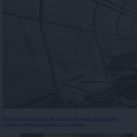
Po uničujočem neurju jih niso pustili samih, dobrodelna
zakonca pomagala družinama iz Zaloga