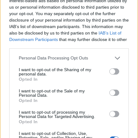
interest-based ads based on personal information utilized by
Ste ga kje videli? 45-letni Mariborčan odšel neznano kam
us or personal information disclosed to third parties prior to
your opt-out. You may separately opt-out of the further
disclosure of your personal information by third parties on the
IAB’s list of downstream participants. This information may
also be disclosed by us to third parties on the
IAB’s List of
Downstream Participants
that may further disclose it to other
third parties.
Please note that this website/app uses one or more Google
Personal Data Processing Opt Outs
services and may gather and store information including but
not limited to your visit or usage behaviour. You may click to
I want to opt-out of the Sharing of my
personal data.
grant or deny consent to Google and its third-party tags to
Opted In
use your data for below specified purposes in below Google
consent section.
I want to opt-out of the Sale of my
Personal Data.
Opted In
I want to opt-out of processing my
Personal Data for Targeted Advertising.
Opted In
Prijavi se na cajtng
I want to opt-out of Collection, Use,
Retention, Sale, and/or Sharing of my