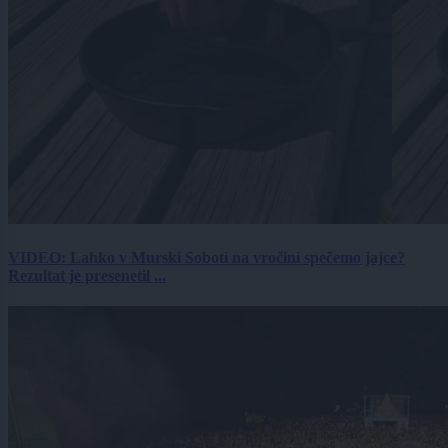
VIDEO: Lahko v Murski Soboti na vročini spečemo jajce?
Rezultat je presenetil ...