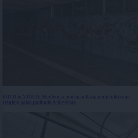
FOTO in VIDEO: Medtem ko občina odlaša, podjetniki sami
rešujejo ugled podhoda Ajdovščina