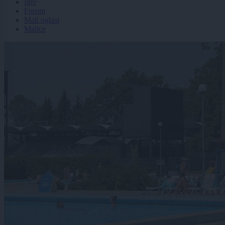
Igre
Forum
Mali oglasi
Malice