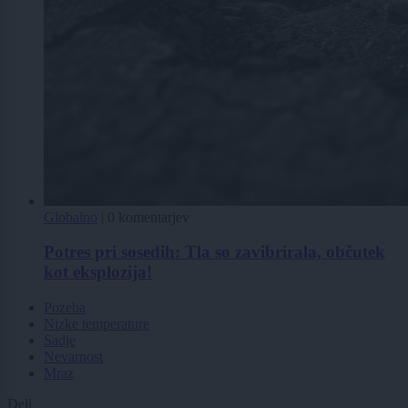
Globalno
|
0 komentarjev
Potres pri sosedih: Tla so zavibrirala, občutek
kot eksplozija!
Pozeba
Nizke temperature
Sadje
Nevarnost
Mraz
Deli