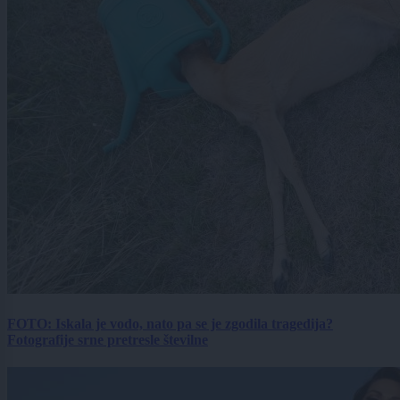
FOTO: Iskala je vodo, nato pa se je zgodila tragedija?
Fotografije srne pretresle številne