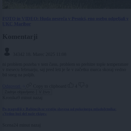
FOTO in VIDEO: Huda nesreča v Pesnici, eno osebo odpeljali v
UKC Maribor
Komentarji
34342
18. Marec 2025 11:08
ni problem pozeba v tem času, problem so prehitre tople temperature
v mesecu februarju, saj pred leti je še v začetku marca skoraj vedno
bil sneg na poljih.
Odgovori
Copy to clipboard
4
0
Zadnje objavljeno
V živo
Kronika
9 minut nazaj
Po tragediji v Babincih se vrstijo slovesa od pokojnega mladoletnika:
»Vedno boš del naše ekipe«
Scena
24 minut nazaj