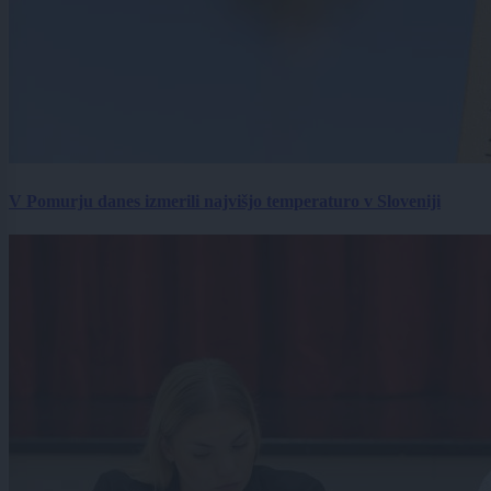
V Pomurju danes izmerili najvišjo temperaturo v Sloveniji