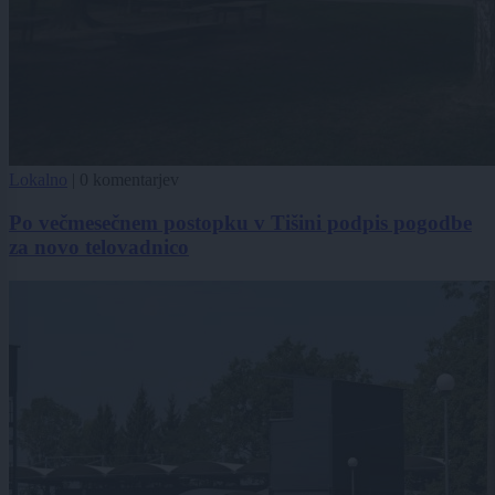
Lokalno
|
0 komentarjev
Po večmesečnem postopku v Tišini podpis pogodbe
za novo telovadnico