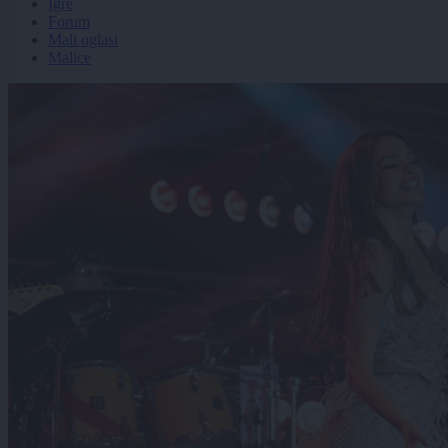
Igre
Forum
Mali oglasi
Malice