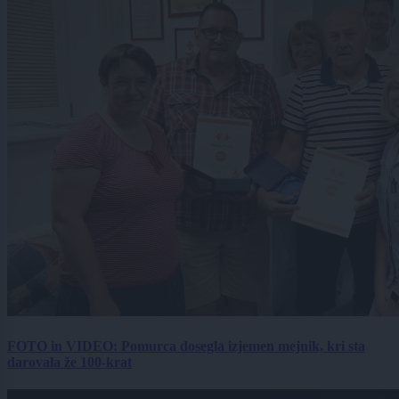
FOTO in VIDEO: Pomurca dosegla izjemen mejnik, kri sta
darovala že 100-krat