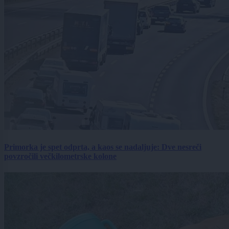
Primorka je spet odprta, a kaos se nadaljuje: Dve nesreči
povzročili večkilometrske kolone