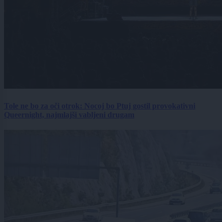
Tole ne bo za oči otrok: Nocoj bo Ptuj gostil provokativni
Queernight, najmlajši vabljeni drugam