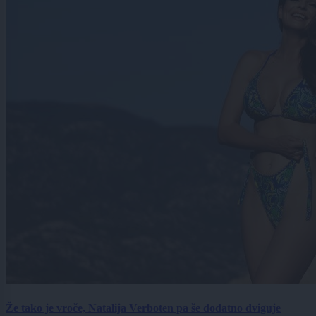
Že tako je vroče, Natalija Verboten pa še dodatno dviguje