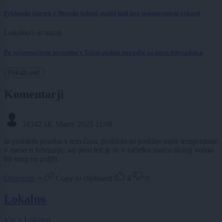
Peklenski četrtek v Murski Soboti, padel tudi nov temperaturni rekord
Lokalno
5 ur nazaj
Po večmesečnem postopku v Tišini podpis pogodbe za novo telovadnico
Prikaži več
Komentarji
34342
18. Marec 2025 11:08
ni problem pozeba v tem času, problem so prehitre tople temperature
v mesecu februarju, saj pred leti je še v začetku marca skoraj vedno
bil sneg na poljih.
Odgovori
Copy to clipboard
4
0
Lokalno
Vse v Lokalno