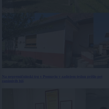
Na nepremičninski trg v Pomurju v zadnjem tednu prišlo pet
zanimivih hiš