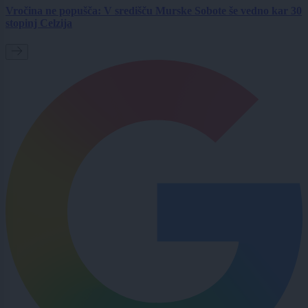
Vročina ne popušča: V središču Murske Sobote še vedno kar 30
stopinj Celzija