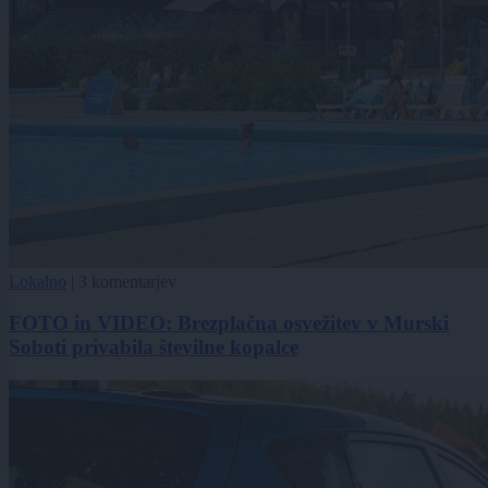
Lokalno
|
3 komentarjev
FOTO in VIDEO: Brezplačna osvežitev v Murski
Soboti privabila številne kopalce