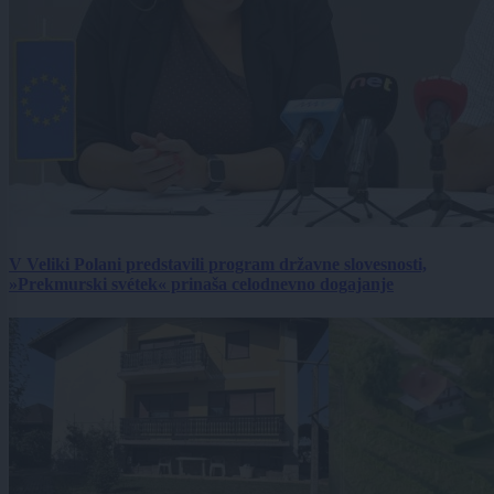
V Veliki Polani predstavili program državne slovesnosti,
»Prekmurski svétek« prinaša celodnevno dogajanje