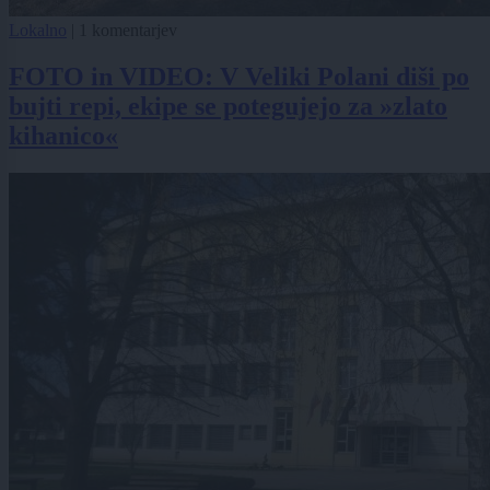
Lokalno
|
1 komentarjev
FOTO in VIDEO: V Veliki Polani diši po
bujti repi, ekipe se potegujejo za »zlato
kihanico«