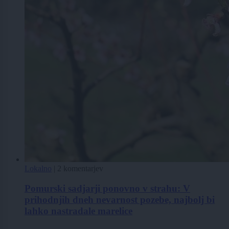
Lokalno
|
2 komentarjev
Pomurski sadjarji ponovno v strahu: V
prihodnjih dneh nevarnost pozebe, najbolj bi
lahko nastradale marelice