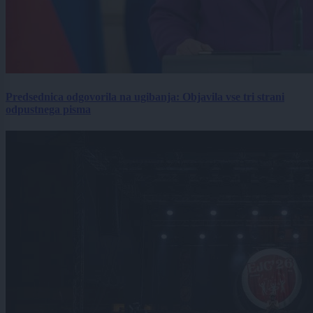
Predsednica odgovorila na ugibanja: Objavila vse tri strani
odpustnega pisma