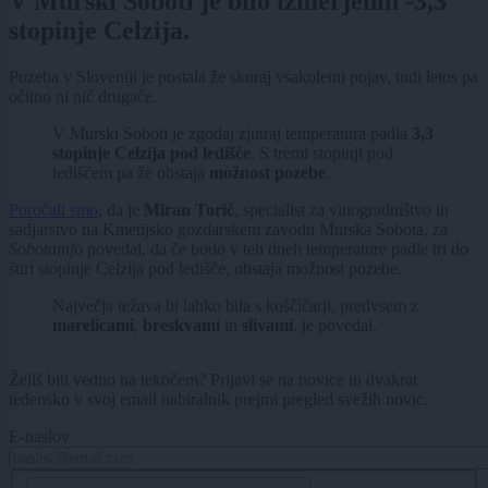
V Murski Soboti je bilo izmerjenih -3,3
stopinje Celzija.
Pozeba v Sloveniji je postala že skoraj vsakoletni pojav, tudi letos pa
očitno ni nič drugače.
V Murski Soboti je zgodaj zjutraj temperatura padla
3,3
stopinje Celzija pod ledišče
. S tremi stopinji pod
lediščem pa že obstaja
možnost pozebe
.
Poročali smo
, da je
Miran Torič
, specialist za vinogradništvo in
sadjarstvo na Kmetijsko gozdarskem zavodu Murska Sobota, za
Sobotainfo
povedal, da če bodo v teh dneh temperature padle tri do
štiri stopinje Celzija pod ledišče, obstaja možnost pozebe.
Največja težava bi lahko bila s koščičarji, predvsem z
marelicami
,
breskvami
in
slivami
, je povedal.
Želiš biti vedno na tekočem? Prijavi se na novice in dvakrat
tedensko v svoj email nabiralnik prejmi pregled svežih novic.
E-naslov
CAPTCHA