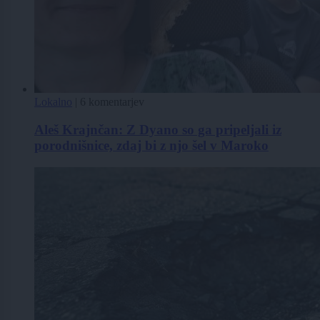
Lokalno
|
6 komentarjev
Aleš Krajnčan: Z Dyano so ga pripeljali iz
porodnišnice, zdaj bi z njo šel v Maroko