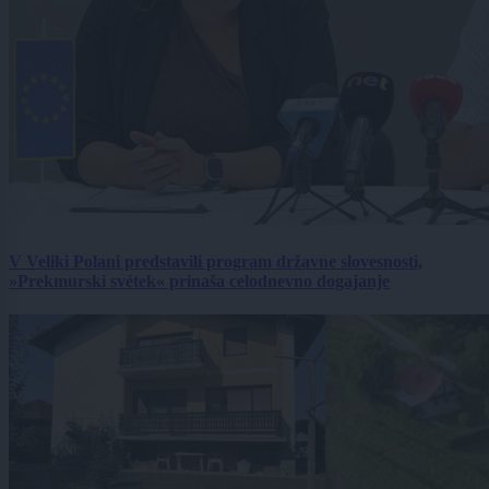
V Veliki Polani predstavili program državne slovesnosti,
»Prekmurski svétek« prinaša celodnevno dogajanje