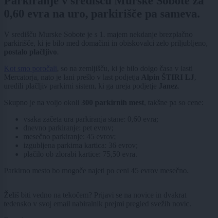
Parkiranje v središču Murske Sobote za
0,60 evra na uro, parkirišče pa sameva.
V središču Murske Sobote je s 1. majem nekdanje brezplačno
parkirišče, ki je bilo med domačini in obiskovalci zelo priljubljeno,
postalo plačljivo
.
Kot smo poročali
, so na zemljišču, ki je bilo dolgo časa v lasti
Mercatorja, nato je lani prešlo v last podjetja
Alpin ŠTIRI LJ
,
uredili plačljiv parkirni sistem, ki ga ureja podjetje
Janez
.
Skupno je na voljo okoli
300 parkirnih mest
, takšne pa so cene:
vsaka začeta ura parkiranja stane: 0,60 evra;
dnevno parkiranje: pet evrov;
mesečno parkiranje: 45 evrov;
izgubljena parkirna kartica: 36 evrov;
plačilo ob zlorabi kartice: 75,50 evra.
Parkirno mesto bo mogoče najeti po ceni 45 evrov mesečno.
Želiš biti vedno na tekočem? Prijavi se na novice in dvakrat
tedensko v svoj email nabiralnik prejmi pregled svežih novic.