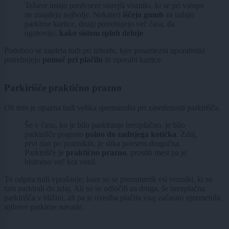
Težave imajo predvsem starejši vozniki, ki se pri vstopu
ne znajdejo najbolje. Nekateri
iščejo gumb
za izdajo
parkirne kartice, drugi potrebujejo več časa, da
ugotovijo,
kako sistem sploh deluje
.
Podobno se zapleta tudi pri izhodu, kjer posamezni uporabniki
potrebujejo
pomoč pri plačilu
in uporabi kartice.
Parkirišče praktično prazno
Ob tem je opazna tudi velika sprememba pri zasedenosti parkirišča.
Še v času, ko je bilo parkiranje brezplačno, je bilo
parkirišče pogosto
polno do zadnjega kotička
. Zdaj,
prvi dan po praznikih, je slika povsem drugačna.
Parkirišče je
praktično prazno
, prostih mest pa je
bistveno več kot vozil.
To odpira tudi vprašanje, kam so se preusmerili vsi vozniki, ki so
tam parkirali do zdaj. Ali so se odločili za druga, še brezplačna
parkirišča v bližini, ali pa je uvedba plačila vsaj začasno spremenila
njihove parkirne navade.