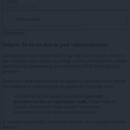
E-naslov
CAPTCHA
Nisem robot
Naročite se
Odprto 24 ur na dan in pod videonadzorom
Uporabnikom naj bi bilo parkirišče na voljo 24 ur na dan, vse dni v
letu. Parkirni sistem deluje na podlagi sistema pakirnih kartic, plačilo
kratkotrajnega parkiranja pa je možno preko POS terminala ali z
gotovino.
Sistem je v celoti avtomatiziran ter podprt z videonadzorom, rednim
upravljanjem in vzdrževanjem, so zagotovili v podjetju Janez.
Vozniki morajo ob vstopu na parkirišče
prevzeti
parkirno kartico
ali
registrirati vozilo
, enako velja ob
izstopu. Na območju velja omejitev hitrosti pet
kilometrov na uro ter druga prometna pravila.
Z vstopom na parkirišče uporabniki potrdijo, da se s pogoji uporabe
strinjajo.