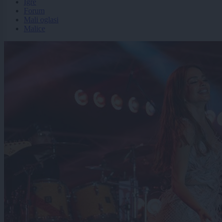
Igre
Forum
Mali oglasi
Malice