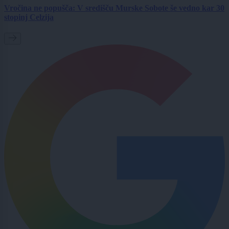
Vročina ne popušča: V središču Murske Sobote še vedno kar 30
stopinj Celzija