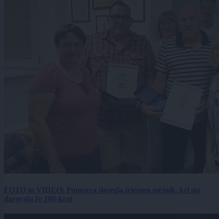
FOTO in VIDEO: Pomurca dosegla izjemen mejnik, kri sta
darovala že 100-krat