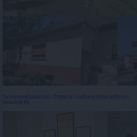
Na nepremičninski trg v Pomurju v zadnjem tednu prišlo pet
zanimivih hiš