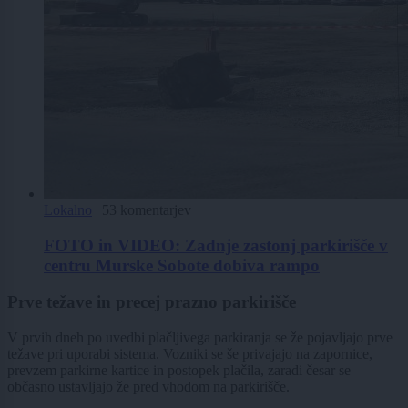
Lokalno
|
53 komentarjev
FOTO in VIDEO: Zadnje zastonj parkirišče v
centru Murske Sobote dobiva rampo
Prve težave in precej prazno parkirišče
V prvih dneh po uvedbi plačljivega parkiranja se že pojavljajo prve
težave pri uporabi sistema. Vozniki se še privajajo na zapornice,
prevzem parkirne kartice in postopek plačila, zaradi česar se
občasno ustavljajo že pred vhodom na parkirišče.