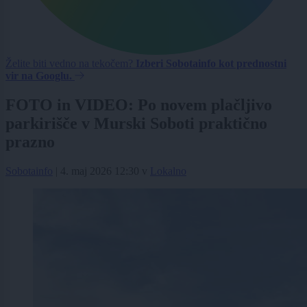
Želite biti vedno na tekočem?
Izberi Sobotainfo kot prednostni
vir na Googlu.
FOTO in VIDEO: Po novem plačljivo
parkirišče v Murski Soboti praktično
prazno
Sobotainfo
|
4. maj 2026 12:30
v
Lokalno