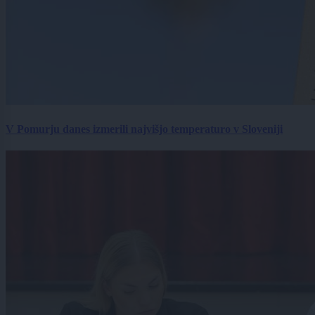
V Pomurju danes izmerili najvišjo temperaturo v Sloveniji