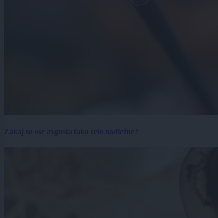
Zakaj so ose avgusta tako zelo nadležne?