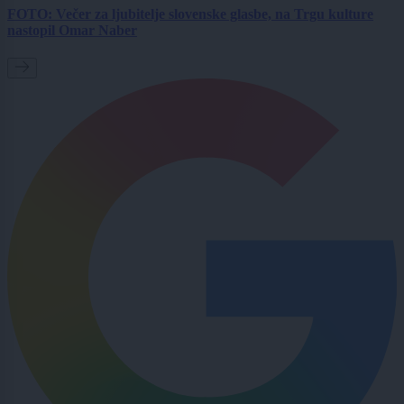
FOTO: Večer za ljubitelje slovenske glasbe, na Trgu kulture
nastopil Omar Naber