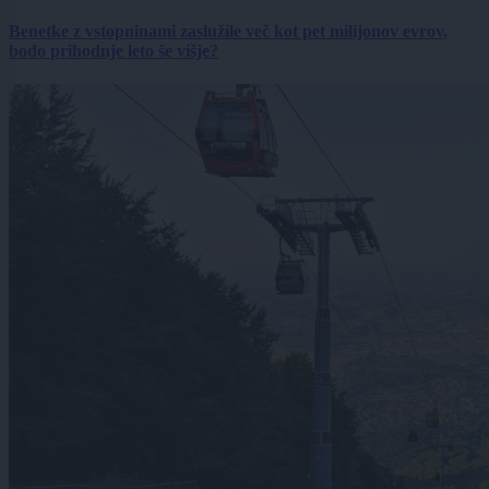
Benetke z vstopninami zaslužile več kot pet milijonov evrov,
bodo prihodnje leto še višje?