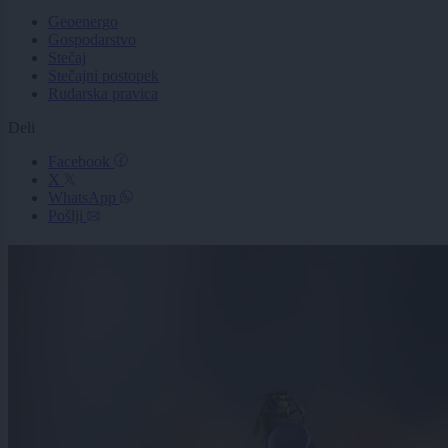
Geoenergo
Gospodarstvo
Stečaj
Stečajni postopek
Rudarska pravica
Deli
Facebook
X
WhatsApp
Pošlji