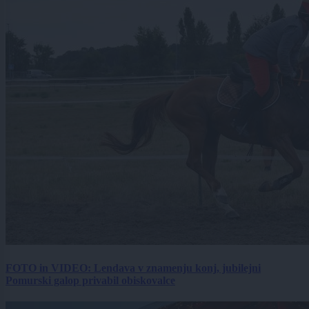
FOTO in VIDEO: Lendava v znamenju konj, jubilejni
Pomurski galop privabil obiskovalce