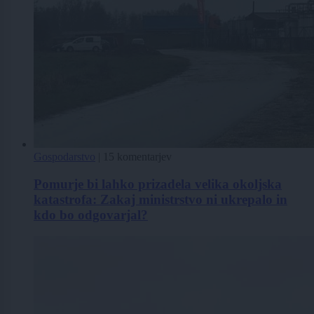
Gospodarstvo
|
15 komentarjev
Pomurje bi lahko prizadela velika okoljska
katastrofa: Zakaj ministrstvo ni ukrepalo in
kdo bo odgovarjal?