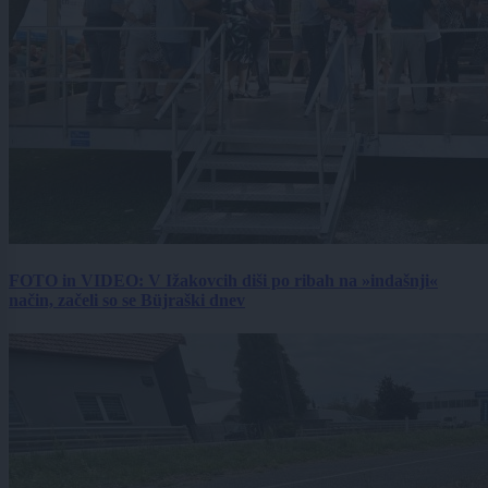
FOTO in VIDEO: V Ižakovcih diši po ribah na »indašnji«
način, začeli so se Büjraški dnev