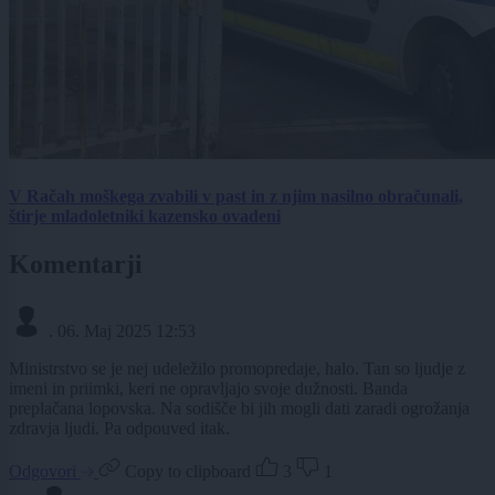
V Račah moškega zvabili v past in z njim nasilno obračunali,
štirje mladoletniki kazensko ovadeni
Komentarji
.
06. Maj 2025 12:53
Ministrstvo se je nej udeležilo promopredaje, halo. Tan so ljudje z
imeni in priimki, keri ne opravljajo svoje dužnosti. Banda
preplačana lopovska. Na sodišče bi jih mogli dati zaradi ogrožanja
zdravja ljudi. Pa odpouved itak.
Odgovori
Copy to clipboard
3
1