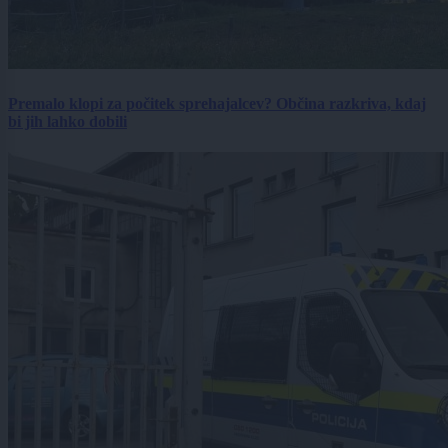
Premalo klopi za počitek sprehajalcev? Občina razkriva, kdaj
bi jih lahko dobili