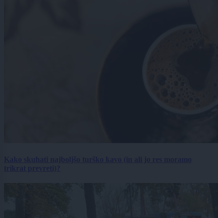
Kako skuhati najboljšo turško kavo (in ali jo res moramo
trikrat prevreti)?