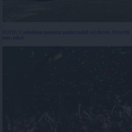
FOTO: V soboškem mestnem parku podrli več dreves. Preverili
smo, zakaj