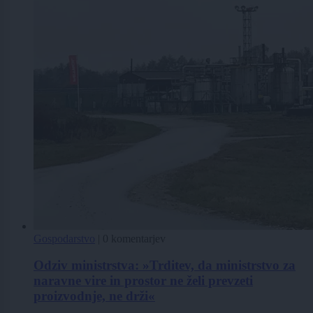
Gospodarstvo
|
0 komentarjev
Odziv ministrstva: »Trditev, da ministrstvo za
naravne vire in prostor ne želi prevzeti
proizvodnje, ne drži«