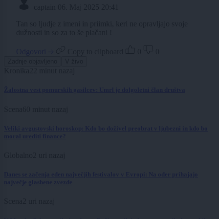
captain
06. Maj 2025 20:41
Tan so ljudje z imeni in priimki, keri ne opravljajo svoje
dužnosti in so za to še plačani !
Odgovori
Copy to clipboard
0
0
Zadnje objavljeno
V živo
Kronika
22 minut nazaj
Žalostna vest pomurskih gasilcev: Umrl je dolgoletni član društva
Scena
60 minut nazaj
Veliki avgustovski horoskop: Kdo bo doživel preobrat v ljubezni in kdo bo
moral urediti finance?
Globalno
2 uri nazaj
Danes se začenja eden največjih festivalov v Evropi: Na oder prihajajo
največje glasbene zvezde
Scena
2 uri nazaj