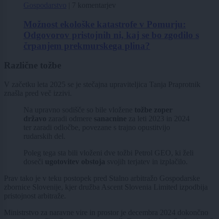
Gospodarstvo
|
7 komentarjev
Možnost ekološke katastrofe v Pomurju:
Odgovorov pristojnih ni, kaj se bo zgodilo s
črpanjem prekmurskega plina?
Različne tožbe
V začetku leta 2025 se je stečajna upraviteljica Tanja Praprotnik
znašla pred več izzivi.
Na upravno sodišče so bile vložene
tožbe zoper
državo
zaradi odmere
sanacnine
za leti 2023 in 2024
ter zaradi odločbe, povezane s trajno opustitvijo
rudarskih del.
Poleg tega sta bili vloženi dve tožbi Petrol GEO, ki želi
doseči
ugotovitev obstoja
svojih terjatev in izplačilo.
Prav tako je v teku postopek pred Stalno arbitražo Gospodarske
zbornice Slovenije, kjer družba Ascent Slovenia Limited izpodbija
pristojnost arbitraže.
Ministrstvo za naravne vire in prostor je decembra 2024 dokončno