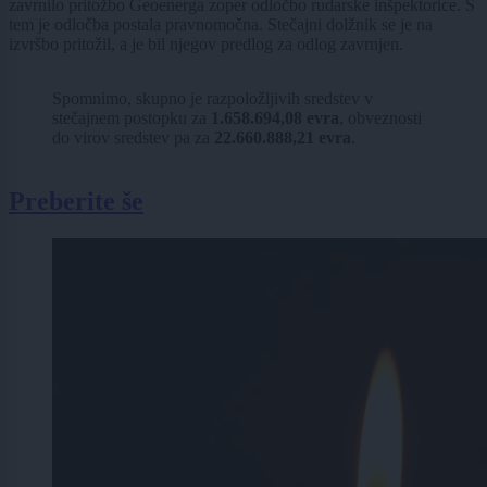
zavrnilo pritožbo Geoenerga zoper odločbo rudarske inšpektorice. S
tem je odločba postala pravnomočna. Stečajni dolžnik se je na
izvršbo pritožil, a je bil njegov predlog za odlog zavrnjen.
Spomnimo, skupno je razpoložljivih sredstev v
stečajnem postopku za
1.658.694,08 evra
, obveznosti
do virov sredstev pa za
22.660.888,21 evra
.
Preberite še