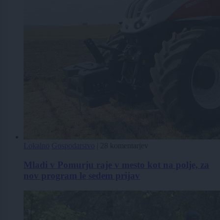
Lokalno
Gospodarstvo
|
28 komentarjev
Mladi v Pomurju raje v mesto kot na polje, za
nov program le sedem prijav