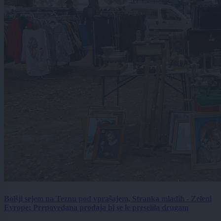
Bolšji sejem na Teznu pod vprašajem, Stranka mladih - Zeleni
Evrope: Prepovedana prodaja bi se le preselila drugam