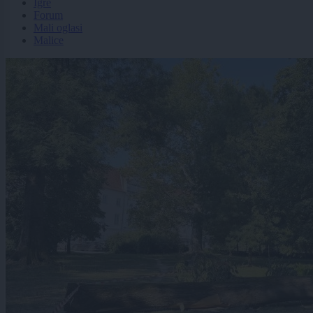
Igre
Forum
Mali oglasi
Malice