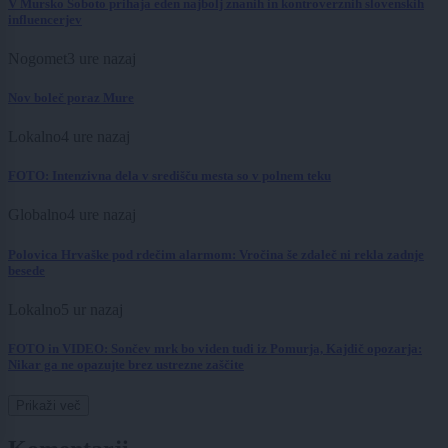
V Mursko Soboto prihaja eden najbolj znanih in kontroverznih slovenskih
influencerjev
Nogomet
3 ure nazaj
Nov boleč poraz Mure
Lokalno
4 ure nazaj
FOTO: Intenzivna dela v središču mesta so v polnem teku
Globalno
4 ure nazaj
Polovica Hrvaške pod rdečim alarmom: Vročina še zdaleč ni rekla zadnje
besede
Lokalno
5 ur nazaj
FOTO in VIDEO: Sončev mrk bo viden tudi iz Pomurja, Kajdič opozarja:
Nikar ga ne opazujte brez ustrezne zaščite
Prikaži več