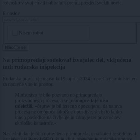
tedensko v svoj email nabiralnik prejmi pregled svežih novic.
E-naslov
CAPTCHA
Nisem robot
Naročite se
Na primopredaji sodeloval izvajalec del, vključena
tudi rudarska inšpekcija
Rudarska pravica je ugasnila 19. aprila 2024 in prešla na ministrstvo
za naravne vire in prostor.
Ministrstvo je bilo pozvano na primopredajo
proizvodnega procesa, a se
primopredaje niso
udeležili
, »čeprav je bil izrecno opozorjeno, da narava
procesa ne omogoča takojšne opustitve, saj bi to lahko
imelo posledice na življenje in zdravje ter povzročitev
ekološke katastrofe.«
Naslednji dan je bila opravljena primopredaja, na kateri je sodeloval
izvajalec del
Petrol GEO
, ki je kljub prenehanju rudarske pravice