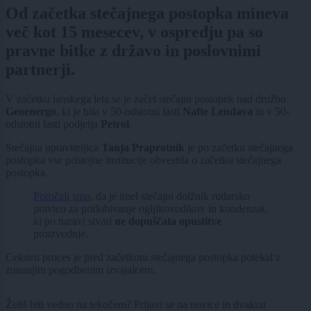
Od začetka stečajnega postopka mineva
več kot 15 mesecev, v ospredju pa so
pravne bitke z državo in poslovnimi
partnerji.
V začetku lanskega leta se je začel stečajni postopek nad družbo
Geoenergo
, ki je bila v 50-odstotni lasti
Nafte Lendava
in v 50-
odstotni lasti podjetja
Petrol
.
Stečajna upraviteljica
Tanja Praprotnik
je po začetku stečajnega
postopka vse pristojne institucije obvestila o začetku stečajnega
postopka.
Poročali smo
, da je imel stečajni dolžnik rudarsko
pravico za pridobivanje ogljikovodikov in kondenzat,
ki po naravi stvari
ne dopuščata opustitve
proizvodnje.
Celoten proces je pred začetkom stečajnega postopka potekal z
zunanjim pogodbenim izvajalcem.
Želiš biti vedno na tekočem? Prijavi se na novice in dvakrat