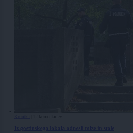
Kronika
|
12 komentarjev
Iz gostinskega lokala odnesli mize in stole