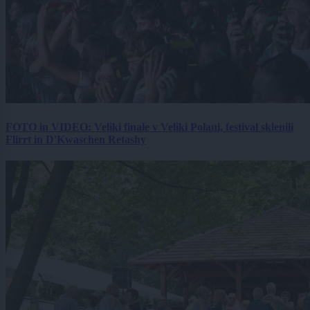
FOTO in VIDEO: Veliki finale v Veliki Polani, festival sklenili
Flirrt in D'Kwaschen Retashy