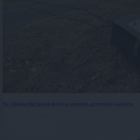
Na Tišinski ulici postavili števec prometa, preverjajo kolesarje