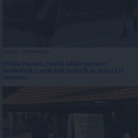
Lokalno
|
0 komentarjev
Občina Puconci: Stroški šolskih prevozov
eksplodirali, v petih letih poskočili za skoraj 150
odstotkov