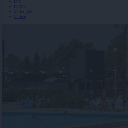
Igre
Forum
Mali oglasi
Malice