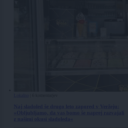
Lokalno
|
6 komentarjev
Naj sladoled še drugo leto zapored v Veržeju:
»Obljubljamo, da vas bomo še naprej razvajali
z našimi okusi sladoleda«