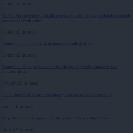
Lokalno
2 uri nazaj
Občina Puconci: Stroški šolskih prevozov eksplodirali, v petih letih poskočili
za skoraj 150 odstotkov
Lokalno
2 uri nazaj
Pomurski gasilci pokazali, da pomagajo tudi živalim
Lokalno
2 uri nazaj
Pomurska občina pred novo ureditvijo javnih površin, znan je rok za
dokončanje del
Nogomet
9 ur nazaj
Šok v Muri Noni: Še pred začetkom prvenstva ostale brez trenerja
Scena
10 ur nazaj
To je sladica letošnjega poletja, Italijani ji pravijo »utopljenec«
Šport
12 ur nazaj