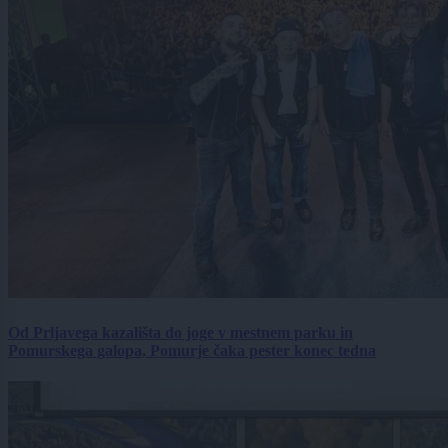
Od Prljavega kazališta do joge v mestnem parku in
Pomurskega galopa, Pomurje čaka pester konec tedna