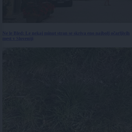
Ne le Bled: Le nekaj minut stran se skriva eno najbolj očarljivih
mest v Sloveniji