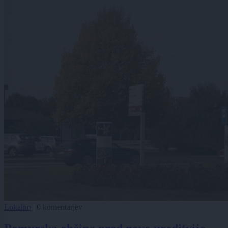
Lokalno
|
0 komentarjev