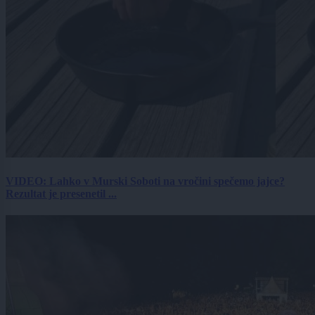
VIDEO: Lahko v Murski Soboti na vročini spečemo jajce?
Rezultat je presenetil ...