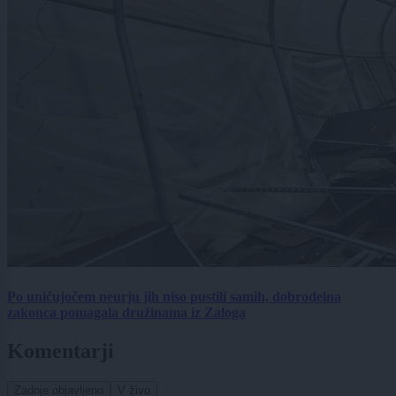
Po uničujočem neurju jih niso pustili samih, dobrodelna
zakonca pomagala družinama iz Zaloga
Komentarji
Zadnje objavljeno
V živo