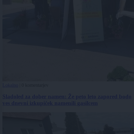
Lokalno
|
0 komentarjev
Sladoled za dober namen: Že peto leto zapored bodo
ves dnevni izkupiček namenili gasilcem