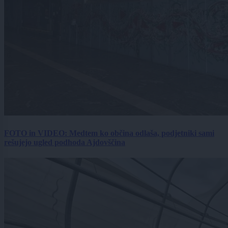
FOTO in VIDEO: Medtem ko občina odlaša, podjetniki sami
rešujejo ugled podhoda Ajdovščina