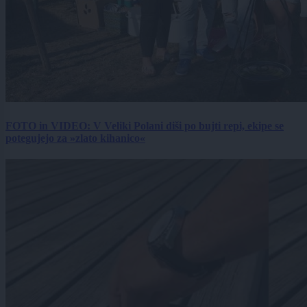
FOTO in VIDEO: V Veliki Polani diši po bujti repi, ekipe se
potegujejo za »zlato kihanico«