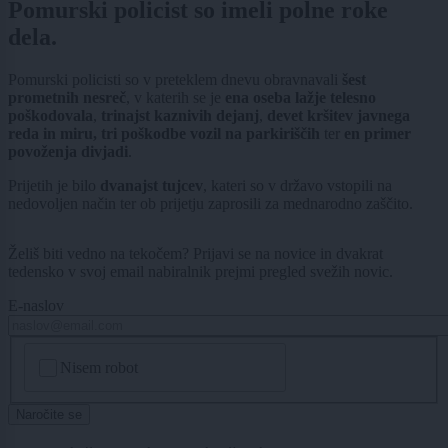
Pomurski policist so imeli polne roke
dela.
Pomurski policisti so v preteklem dnevu obravnavali
šest
prometnih nesreč
, v katerih se je
ena oseba lažje telesno
poškodovala
,
trinajst kaznivih dejanj
,
devet kršitev javnega
reda in miru,
tri poškodbe vozil na parkiriščih
ter
en primer
povoženja divjadi
.
Prijetih je bilo
dvanajst tujcev
, kateri so v državo vstopili na
nedovoljen način ter ob prijetju zaprosili za mednarodno zaščito.
Želiš biti vedno na tekočem? Prijavi se na novice in dvakrat
tedensko v svoj email nabiralnik prejmi pregled svežih novic.
E-naslov
CAPTCHA
Nisem robot
Naročite se