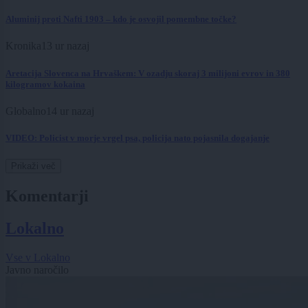
Aluminij proti Nafti 1903 – kdo je osvojil pomembne točke?
Kronika
13 ur nazaj
Aretacija Slovenca na Hrvaškem: V ozadju skoraj 3 milijoni evrov in 380
kilogramov kokaina
Globalno
14 ur nazaj
VIDEO: Policist v morje vrgel psa, policija nato pojasnila dogajanje
Prikaži več
Komentarji
Lokalno
Vse v Lokalno
Javno naročilo