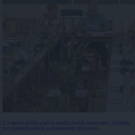
V Lendavi ni bilo vroče le zaradi visokih temperatur: Občinski
svet umaknil soglasje za imenovanje direktorice