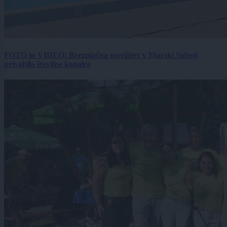
FOTO in VIDEO: Brezplačna osvežitev v Murski Soboti
privabila številne kopalce