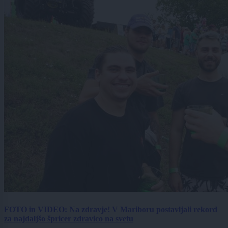
FOTO in VIDEO: Na zdravje! V Mariboru postavljali rekord
za najdaljšo špricer zdravico na svetu