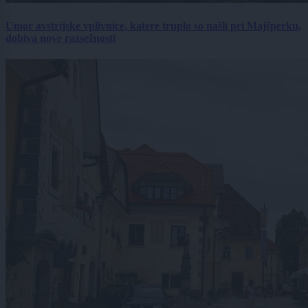
Umor avstrijske vplivnice, katere truplo so našli pri Majšperku,
dobiva nove razsežnosti