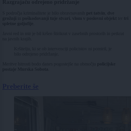
Razgrajaču odrejeno pridržanje
S področja kriminalitete je bilo obravnavanih
pet tatvin
,
dve
grožnji
in
poškodovanji tuje stvari
,
vlom v poslovni objekt
ter
tri
spletne goljufije
.
Javni red in mir je bil kršen štirikrat v zasebnih prostorih in petkrat
na javnih krajih.
Kršitelju, ki se ob intervenciji policistov ni pomiril, je
bilo odrejeno pridržanje.
Meritve hitrosti bodo danes pogostejše na območju
policijske
postaje Murska Sobota
.
Preberite še