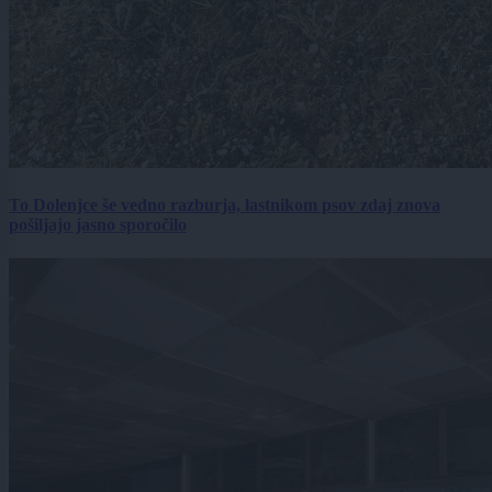
To Dolenjce še vedno razburja, lastnikom psov zdaj znova
pošiljajo jasno sporočilo