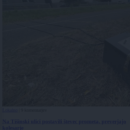
Lokalno
|
9 komentarjev
Na Tišinski ulici postavili števec prometa, preverjajo
kolesarje