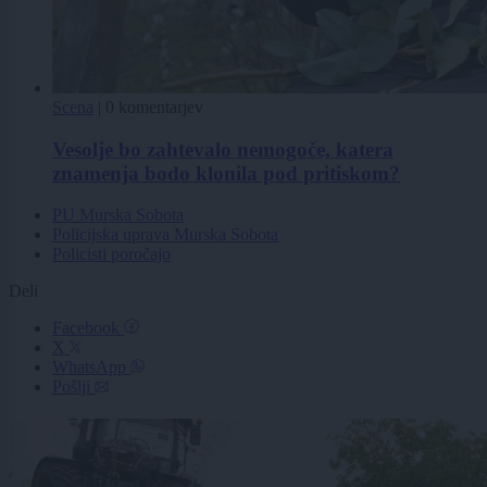
Scena
|
0 komentarjev
Vesolje bo zahtevalo nemogoče, katera
znamenja bodo klonila pod pritiskom?
PU Murska Sobota
Policijska uprava Murska Sobota
Policisti poročajo
Deli
Facebook
X
WhatsApp
Pošlji