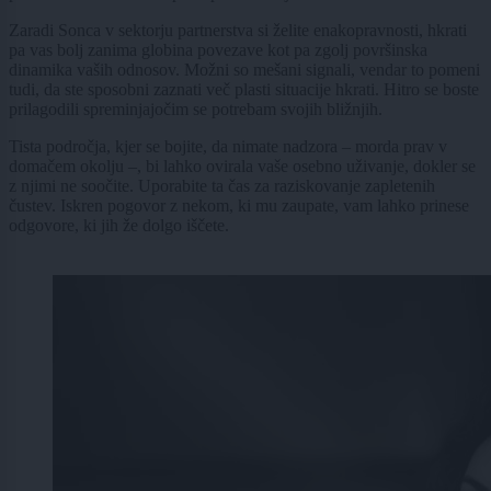
Zaradi Sonca v sektorju partnerstva si želite enakopravnosti, hkrati
pa vas bolj zanima globina povezave kot pa zgolj površinska
dinamika vaših odnosov. Možni so mešani signali, vendar to pomeni
tudi, da ste sposobni zaznati več plasti situacije hkrati. Hitro se boste
prilagodili spreminjajočim se potrebam svojih bližnjih.
Tista področja, kjer se bojite, da nimate nadzora – morda prav v
domačem okolju –, bi lahko ovirala vaše osebno uživanje, dokler se
z njimi ne soočite. Uporabite ta čas za raziskovanje zapletenih
čustev. Iskren pogovor z nekom, ki mu zaupate, vam lahko prinese
odgovore, ki jih že dolgo iščete.