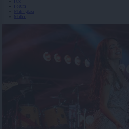
Igre
Forum
Mali oglasi
Malice