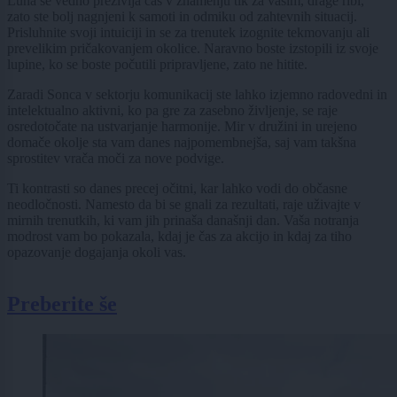
Luna še vedno preživlja čas v znamenju tik za vašim, drage ribi,
zato ste bolj nagnjeni k samoti in odmiku od zahtevnih situacij.
Prisluhnite svoji intuiciji in se za trenutek izognite tekmovanju ali
prevelikim pričakovanjem okolice. Naravno boste izstopili iz svoje
lupine, ko se boste počutili pripravljene, zato ne hitite.
Zaradi Sonca v sektorju komunikacij ste lahko izjemno radovedni in
intelektualno aktivni, ko pa gre za zasebno življenje, se raje
osredotočate na ustvarjanje harmonije. Mir v družini in urejeno
domače okolje sta vam danes najpomembnejša, saj vam takšna
sprostitev vrača moči za nove podvige.
Ti kontrasti so danes precej očitni, kar lahko vodi do občasne
neodločnosti. Namesto da bi se gnali za rezultati, raje uživajte v
mirnih trenutkih, ki vam jih prinaša današnji dan. Vaša notranja
modrost vam bo pokazala, kdaj je čas za akcijo in kdaj za tiho
opazovanje dogajanja okoli vas.
Preberite še