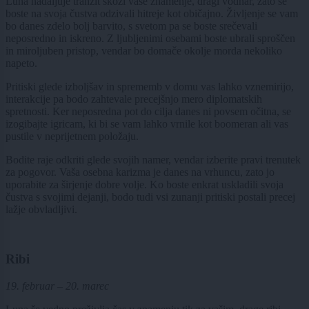
Luna nadaljuje tranzit skozi vaše znamenje, dragi vodnar, zato se
boste na svoja čustva odzivali hitreje kot običajno. Življenje se vam
bo danes zdelo bolj barvito, s svetom pa se boste srečevali
neposredno in iskreno. Z ljubljenimi osebami boste ubrali sproščen
in miroljuben pristop, vendar bo domače okolje morda nekoliko
napeto.
Pritiski glede izboljšav in sprememb v domu vas lahko vznemirijo,
interakcije pa bodo zahtevale precejšnjo mero diplomatskih
spretnosti. Ker neposredna pot do cilja danes ni povsem očitna, se
izogibajte igricam, ki bi se vam lahko vrnile kot boomeran ali vas
pustile v neprijetnem položaju.
Bodite raje odkriti glede svojih namer, vendar izberite pravi trenutek
za pogovor. Vaša osebna karizma je danes na vrhuncu, zato jo
uporabite za širjenje dobre volje. Ko boste enkrat uskladili svoja
čustva s svojimi dejanji, bodo tudi vsi zunanji pritiski postali precej
lažje obvladljivi.
Ribi
19. februar – 20. marec