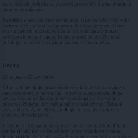
kot bi si želeli. Odločite se, da se dvignete nad te drobne motnje in
ohranite dostojanstvo.
Razmislite o tem, kaj vas v resnici moti, saj so za vašo slabo voljo
verjetno krivi strahovi in negotovost. Ko boste prepoznali izvor
svoje napetosti, boste lažje uskladili svoje socialne potrebe s
profesionalnimi ambicijami. Bodite potrpežljivi do sebe in ne
pričakujte, da boste vse uganke razrešili v enem dnevu.
Devica
23. avgust – 22. september
Z Luno, ki nadaljuje tranzit skozi vaš sektor dela in zdravja, ste
danes osredotočeni na reševanje težav in iskanje smisla, draga
devica. Vendar pa današnji tranziti poudarjajo vaše raznolike
pristope k življenju, kar otežuje njihovo usklajevanje. Želite si
ustvariti uresničljive cilje in spodbujati harmonične odnose s
sodelavci in nadrejenimi.
V teh dneh niste nagnjeni k povzročanju težav na teh področjih,
vendar si velik del vas želi užitkov izven vsakodnevne rutine.
Idealno bi bilo, če bi lahko uživali v obojem, vendar bo za to danes