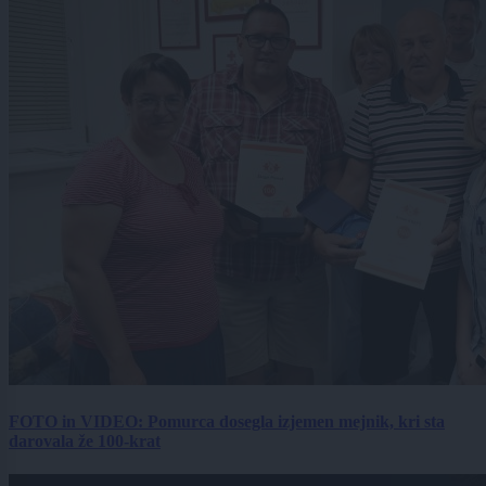
FOTO in VIDEO: Pomurca dosegla izjemen mejnik, kri sta
darovala že 100-krat