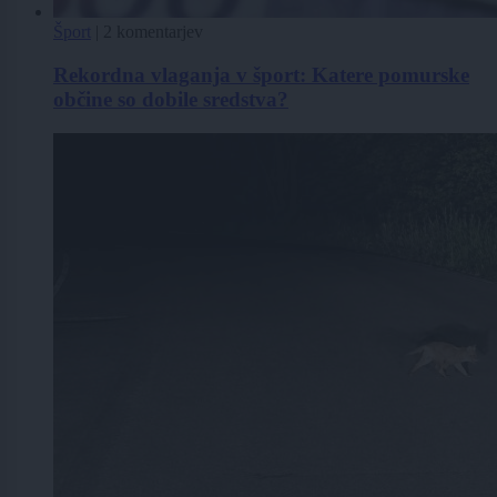
Šport
|
2 komentarjev
Rekordna vlaganja v šport: Katere pomurske
občine so dobile sredstva?