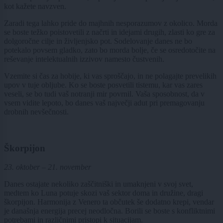
kot kažete navzven.
Zaradi tega lahko pride do majhnih nesporazumov z okolico. Morda
se boste težko poistovetili z načrti in idejami drugih, zlasti ko gre za
dolgoročne cilje in življenjsko pot. Sodelovanje danes ne bo
potekalo povsem gladko, zato bo morda bolje, če se osredotočite na
reševanje intelektualnih izzivov namesto čustvenih.
Vzemite si čas za hobije, ki vas sproščajo, in ne polagajte prevelikih
upov v tuje obljube. Ko se boste posvetili tistemu, kar vas zares
veseli, se bo tudi vaš notranji mir povrnil. Vaša sposobnost, da v
vsem vidite lepoto, bo danes vaš največji adut pri premagovanju
drobnih nevšečnosti.
Škorpijon
23. oktober – 21. november
Danes ostajate nekoliko zaščitniški in umaknjeni v svoj svet,
medtem ko Luna potuje skozi vaš sektor doma in družine, dragi
škorpijon. Harmonija z Venero ta občutek še dodatno krepi, vendar
je današnja energija precej neodločna. Borili se boste s konfliktnimi
potrebami in različnimi pristopi k situacijam.