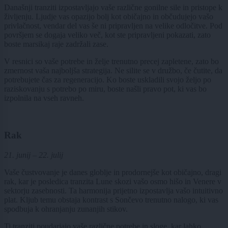
Današnji tranziti izpostavljajo vaše različne gonilne sile in pristope k
življenju. Ljudje vas opazijo bolj kot običajno in občudujejo vašo
privlačnost, vendar del vas še ni pripravljen na velike odločitve. Pod
površjem se dogaja veliko več, kot ste pripravljeni pokazati, zato
boste marsikaj raje zadržali zase.
V resnici so vaše potrebe in želje trenutno precej zapletene, zato bo
zmernost vaša najboljša strategija. Ne silite se v družbo, če čutite, da
potrebujete čas za regeneracijo. Ko boste uskladili svojo željo po
raziskovanju s potrebo po miru, boste našli pravo pot, ki vas bo
izpolnila na vseh ravneh.
Rak
21. junij – 22. julij
Vaše čustvovanje je danes globlje in prodornejše kot običajno, dragi
rak, kar je posledica tranzita Lune skozi vašo osmo hišo in Venere v
sektorju zasebnosti. Ta harmonija prijetno izpostavlja vašo intuitivno
plat. Kljub temu obstaja kontrast s Sončevo trenutno nalogo, ki vas
spodbuja k ohranjanju zunanjih stikov.
Ti tranziti poudarjajo vaše različne potrebe in sloge, kar lahko