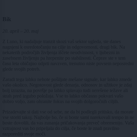
Bik
20. april – 20. maj
Z Luno, ki nadaljuje tranzit skozi vaš sektor ugleda, ste danes
nagnjeni k osredotočanju na cilje in odgovornosti, dragi bik. Na
nekaterih področjih življenja iščete neodvisnost, v ljubezni in
zasebnem življenju pa hrepenite po stabilnosti. Čeprav ste v tem
času leta običajno odprti navzven, trenutno niste povsem neposredni
glede svojih potreb.
Zaradi tega lahko nehote pošiljate mešane signale, kar lahko zmede
vašo okolico. Negotovost glede denarja, odnosov in užitkov je zdaj
bolj izrazita, na površje pa lahko splavajo tudi nerešene težave ali
strah pred izgubo položaja. Vse to lahko občasno pokvari vašo
dobro voljo, zato ohranite fokus na svojih dolgoročnih ciljih.
Prizadevajte si dati vse od sebe, ne da bi podlegli pritisku, da morate
vse storiti takoj. Najbolje bo, če si boste sami narekovali tempo in ne
boste dovolili, da vas zunanja pričakovanja preveč obremenijo. Vaša
vztrajnost vas bo pripeljala do cilja, če boste le znali pravilno
razporediti svoje moči.