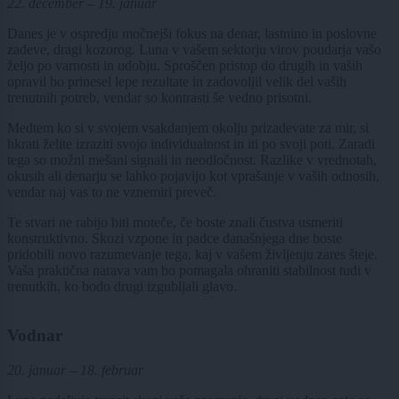
22. december – 19. januar
Danes je v ospredju močnejši fokus na denar, lastnino in poslovne
zadeve, dragi kozorog. Luna v vašem sektorju virov poudarja vašo
željo po varnosti in udobju. Sproščen pristop do drugih in vaših
opravil bo prinesel lepe rezultate in zadovoljil velik del vaših
trenutnih potreb, vendar so kontrasti še vedno prisotni.
Medtem ko si v svojem vsakdanjem okolju prizadevate za mir, si
hkrati želite izraziti svojo individualnost in iti po svoji poti. Zaradi
tega so možni mešani signali in neodločnost. Razlike v vrednotah,
okusih ali denarju se lahko pojavijo kot vprašanje v vaših odnosih,
vendar naj vas to ne vznemiri preveč.
Te stvari ne rabijo biti moteče, če boste znali čustva usmeriti
konstruktivno. Skozi vzpone in padce današnjega dne boste
pridobili novo razumevanje tega, kaj v vašem življenju zares šteje.
Vaša praktična narava vam bo pomagala ohraniti stabilnost tudi v
trenutkih, ko bodo drugi izgubljali glavo.
Vodnar
20. januar – 18. februar