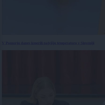
V Pomurju danes izmerili najvišjo temperaturo v Sloveniji