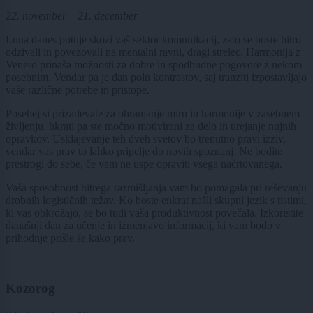
22. november – 21. december
Luna danes potuje skozi vaš sektor komunikacij, zato se boste hitro
odzivali in povezovali na mentalni ravni, dragi strelec. Harmonija z
Venero prinaša možnosti za dobre in spodbudne pogovore z nekom
posebnim. Vendar pa je dan poln kontrastov, saj tranziti izpostavljajo
vaše različne potrebe in pristope.
Posebej si prizadevate za ohranjanje miru in harmonije v zasebnem
življenju, hkrati pa ste močno motivirani za delo in urejanje nujnih
opravkov. Usklajevanje teh dveh svetov bo trenutno pravi izziv,
vendar vas prav to lahko pripelje do novih spoznanj. Ne bodite
prestrogi do sebe, če vam ne uspe opraviti vsega načrtovanega.
Vaša sposobnost hitrega razmišljanja vam bo pomagala pri reševanju
drobnih logističnih težav. Ko boste enkrat našli skupni jezik s tistimi,
ki vas obkrožajo, se bo tudi vaša produktivnost povečala. Izkoristite
današnji dan za učenje in izmenjavo informacij, ki vam bodo v
prihodnje prišle še kako prav.
Kozorog