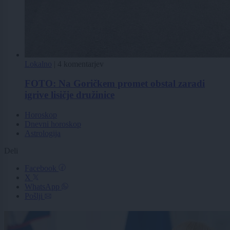
Lokalno
|
4 komentarjev
FOTO: Na Goričkem promet obstal zaradi
igrive lisičje družinice
Horoskop
Dnevni horoskop
Astrologija
Deli
Facebook
X
WhatsApp
Pošlji