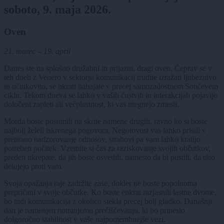
soboto, 9. maja 2026.
Oven
21. marec – 19. april
Danes ste na splošno družabni in prijazni, dragi oven. Čeprav se v
teh dneh z Venero v sektorju komunikacij trudite izražati ljubeznivo
in učinkovito, se hkrati nahajate v precej samozadostnem Sončevem
ciklu. Tekom dneva se lahko v vaših čustvih in interakcijah pojavijo
določeni zapleti ali večplastnost, ki vas utegnejo zmesti.
Morda boste posumili na skrite namene drugih, ravno ko si boste
najbolj želeli iskrenega pogovora. Negotovost vas lahko prisili v
pretirano nadzorovanje odnosov, strahovi pa vam lahko kratijo
potreben počitek. Vzemite si čas za raziskovanje svojih občutkov,
preden ukrepate, da jih boste osvetlili, namesto da bi pustili, da tiho
delujejo proti vam.
Svoja opažanja raje zadržite zase, dokler ne boste popolnoma
prepričani v svoje občutke. Ko boste enkrat razjasnili lastne dvome,
bo tudi komunikacija z okolico stekla precej bolj gladko. Današnji
dan je namenjen notranjemu prečiščevanju, ki bo prineslo
dolgoročno stabilnost v vaše najpomembnejše vezi.