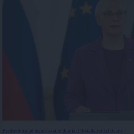
Predsednica odgovorila na ugibanja: Objavila vse tri strani