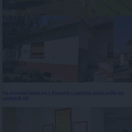
Na nepremičninski trg v Pomurju v zadnjem tednu prišlo pet
zanimivih hiš