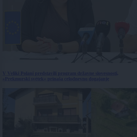
V Veliki Polani predstavili program državne slovesnosti,
»Prekmurski svétek« prinaša celodnevno dogajanje