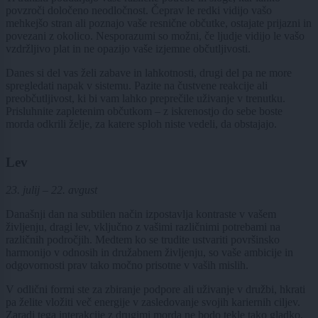
povzroči določeno neodločnost. Čeprav le redki vidijo vašo
mehkejšo stran ali poznajo vaše resnične občutke, ostajate prijazni in
povezani z okolico. Nesporazumi so možni, če ljudje vidijo le vašo
vzdržljivo plat in ne opazijo vaše izjemne občutljivosti.
Danes si del vas želi zabave in lahkotnosti, drugi del pa ne more
spregledati napak v sistemu. Pazite na čustvene reakcije ali
preobčutljivost, ki bi vam lahko preprečile uživanje v trenutku.
Prisluhnite zapletenim občutkom – z iskrenostjo do sebe boste
morda odkrili želje, za katere sploh niste vedeli, da obstajajo.
Lev
23. julij – 22. avgust
Današnji dan na subtilen način izpostavlja kontraste v vašem
življenju, dragi lev, vključno z vašimi različnimi potrebami na
različnih področjih. Medtem ko se trudite ustvariti površinsko
harmonijo v odnosih in družabnem življenju, so vaše ambicije in
odgovornosti prav tako močno prisotne v vaših mislih.
V odlični formi ste za zbiranje podpore ali uživanje v družbi, hkrati
pa želite vložiti več energije v zasledovanje svojih kariernih ciljev.
Zaradi tega interakcije z drugimi morda ne bodo tekle tako gladko,