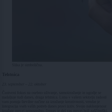
Slika je simbolična.
Tehtnica
23. september – 22. oktober
Čustveni fokus na osebno uživanje, samoizražanje in ugodje se
nadaljuje tudi danes, draga tehtnica. Luna v vašem sektorju radosti
vam ponuja številne načine za izražanje kreativnosti, vendar je
integracija vseh vaših potreb danes pravi izziv. Svojo naklonjenost
izražate precej neposredno, čeprav je del vas precej bolj zaščitniški,