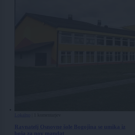
Lokalno
|
1 komentarjev
Ravnatelj Osnovne šole Bogojina se umika iz
boja za nov mandat