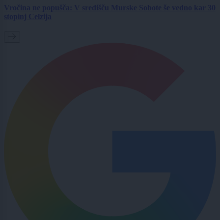
Vročina ne popušča: V središču Murske Sobote še vedno kar 30
stopinj Celzija