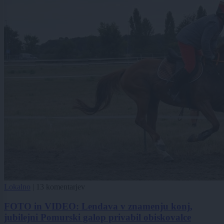
Lokalno
|
13 komentarjev
FOTO in VIDEO: Lendava v znamenju konj,
jubilejni Pomurski galop privabil obiskovalce