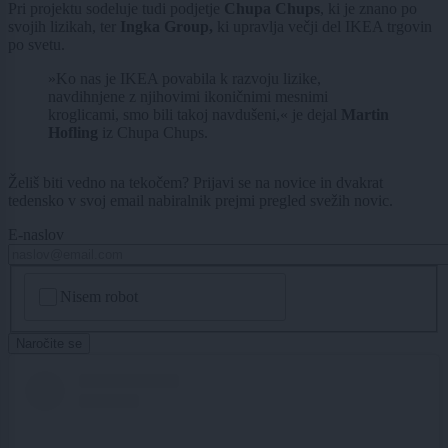
Pri projektu sodeluje tudi podjetje
Chupa Chups
, ki je znano po
svojih lizikah, ter
Ingka Group,
ki upravlja večji del IKEA trgovin
po svetu.
»Ko nas je IKEA povabila k razvoju lizike,
navdihnjene z njihovimi ikoničnimi mesnimi
kroglicami, smo bili takoj navdušeni,« je dejal
Martin
Hofling
iz Chupa Chups.
Želiš biti vedno na tekočem? Prijavi se na novice in dvakrat
tedensko v svoj email nabiralnik prejmi pregled svežih novic.
E-naslov
CAPTCHA
Nisem robot
Naročite se