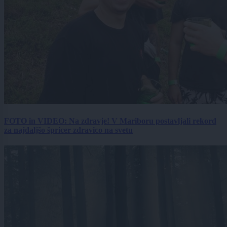
FOTO in VIDEO: Na zdravje! V Mariboru postavljali rekord
za najdaljšo špricer zdravico na svetu