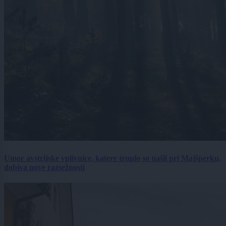
Umor avstrijske vplivnice, katere truplo so našli pri Majšperku,
dobiva nove razsežnosti