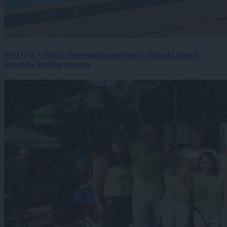
FOTO in VIDEO: Brezplačna osvežitev v Murski Soboti
privabila številne kopalce