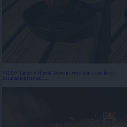
VIDEO: Lahko v Murski Soboti na vročini spečemo jajce?
Rezultat je presenetil ...