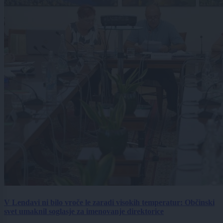
V Lendavi ni bilo vroče le zaradi visokih temperatur: Občinski
svet umaknil soglasje za imenovanje direktorice