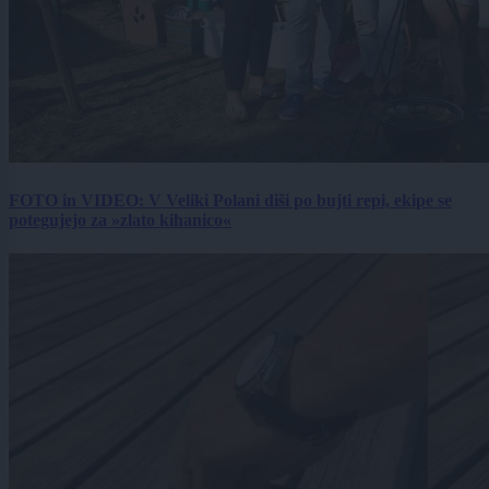
FOTO in VIDEO: V Veliki Polani diši po bujti repi, ekipe se
potegujejo za »zlato kihanico«