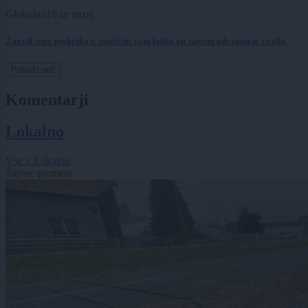
Globalno
16 ur nazaj
Zaradi tega prekrška v soseščini vam lahko po novem odvzamejo vozilo
Prikaži več
Komentarji
Lokalno
Vse v Lokalno
Števec prometa