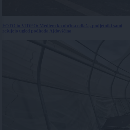
FOTO in VIDEO: Medtem ko občina odlaša, podjetniki sami
rešujejo ugled podhoda Ajdovščina