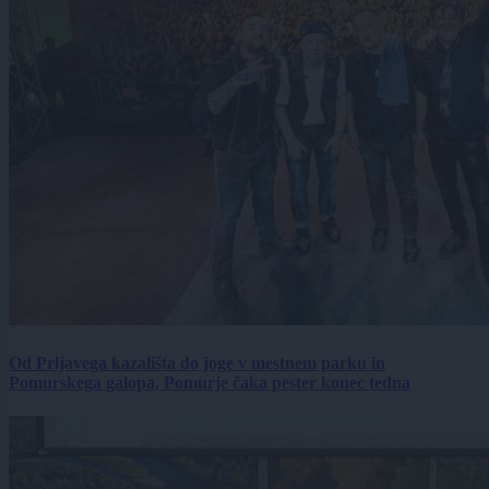
Od Prljavega kazališta do joge v mestnem parku in
Pomurskega galopa, Pomurje čaka pester konec tedna