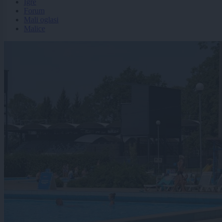
Igre
Forum
Mali oglasi
Malice