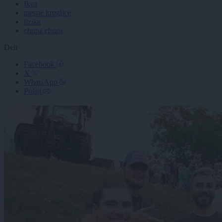
Ikea
mesne kroglice
lizika
chupa chups
Deli
Facebook
X
WhatsApp
Pošlji