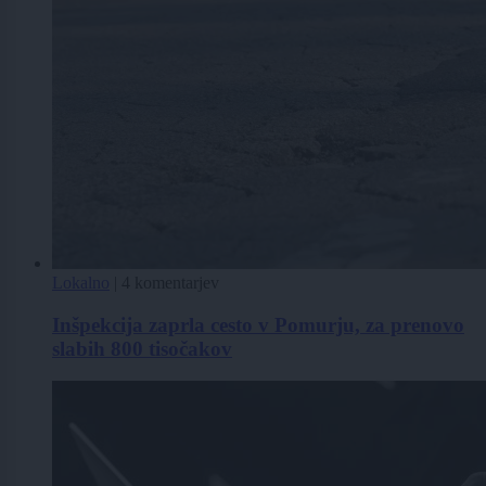
Lokalno
|
4 komentarjev
Inšpekcija zaprla cesto v Pomurju, za prenovo
slabih 800 tisočakov