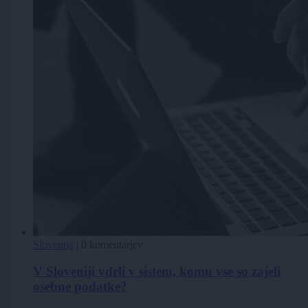
Slovenija
|
0 komentarjev
V Sloveniji vdrli v sistem, komu vse so zajeli
osebne podatke?