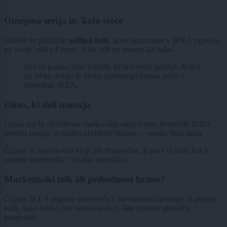
Omejena serija in 'kolo sreče'
Izdelali so približno
milijon lizik
, ki so razposlane v IKEA trgovine
po svetu, tudi v Evropi. A do njih ne morete kar tako.
Gre za promocijski izdelek, ki ni v redni prodaji. Kupci
ga lahko dobijo le preko posebnega kolesa sreče v
trgovinah IKEA.
Okus, ki deli mnenja
Lizika naj bi združevala sladko-slan okus z noto ikoničnih IKEA
mesnih kroglic in rahlim pridihom brusnic – vendar brez mesa.
Čeprav se marsikomu ideja zdi nenavadna, je prav to tisto, kar je
projekt spremenilo v viralno uspešnico.
Marketinški trik ali prihodnost hrane?
Čeprav IKEA pogosto preseneča z inovativnimi pristopi, ta projekt
kaže, kako lahko ena viralna ideja iz šale postane globalna
kampanja.