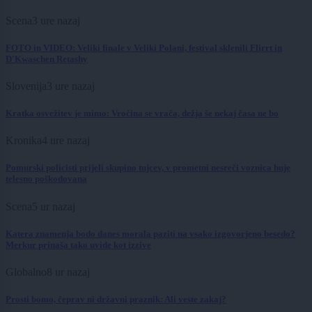
Scena
3 ure nazaj
FOTO in VIDEO: Veliki finale v Veliki Polani, festival sklenili Flirrt in
D'Kwaschen Retashy
Slovenija
3 ure nazaj
Kratka osvežitev je mimo: Vročina se vrača, dežja še nekaj časa ne bo
Kronika
4 ure nazaj
Pomurski policisti prijeli skupino tujcev, v prometni nesreči voznica huje
telesno poškodovana
Scena
5 ur nazaj
Katera znamenja bodo danes morala paziti na vsako izgovorjeno besedo?
Merkur prinaša tako uvide kot izzive
Globalno
8 ur nazaj
Prosti bomo, čeprav ni državni praznik: Ali veste zakaj?