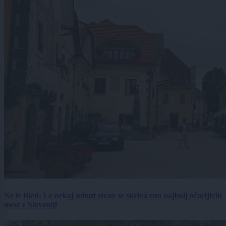
Ne le Bled: Le nekaj minut stran se skriva eno najbolj očarljivih
mest v Sloveniji