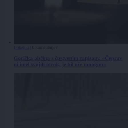
Lokalno
|
0 komentarjev
Gorička občina s čustvenim zapisom: »Čeprav
ni imel svojih otrok, je bil oče mnogim«