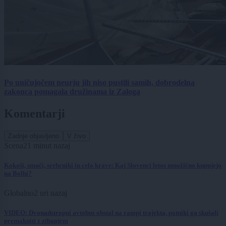
Po uničujočem neurju jih niso pustili samih, dobrodelna
zakonca pomagala družinama iz Zaloga
Komentarji
Zadnje objavljeno
V živo
Scena
21 minut nazaj
Kokoši, smuči, srebrniki in celo krave: Kaj Slovenci letos množično kupujejo
na Bolhi?
Globalno
2 uri nazaj
VIDEO: Dvonadstropni avtobus obstal na rampi trajekta, potniki ga skušali
premakniti z zibanjem