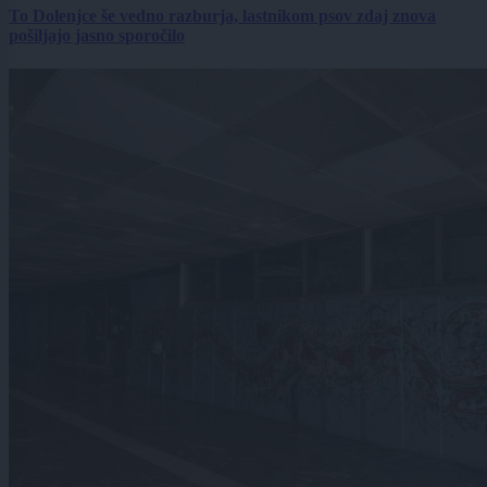
To Dolenjce še vedno razburja, lastnikom psov zdaj znova
pošiljajo jasno sporočilo