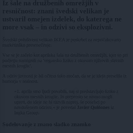
Iz šale na družbenih omrežjih v
resničnost: znani švedski velikan je
ustvaril omejen izdelek, do katerega ne
more vsak – in odzivi so eksplozivni.
Švedski pohištveni velikan IKEA je poskrbel za nepričakovano
marketinško presenečenje.
Vse se je začelo kot aprilska šala na družbenih omrežjih, kjer so pri
podjetju namignili na 'vegansko liziko z okusom njihovih slavnih
mesnih kroglic'.
A odziv javnosti je bil očitno tako močan, da se je ideja preselila iz
humorja v realnost.
»1. aprila smo ljudi povabili, naj si predstavljajo liziko z
okusom mesnih kroglic. In preprosto se nismo mogli
upreti, da ideje ne bi razvili naprej, še posebej po
navdušenem odzivu,« je povedal
Javier Quiñones
iz
Ingka Group.
Sodelovanje z znano sladko znamko