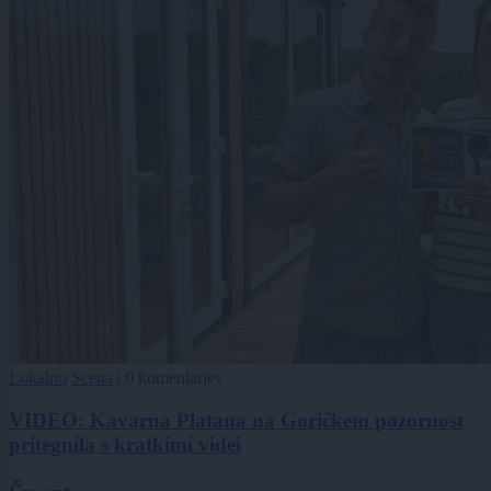
Lokalno
Scena
|
0 komentarjev
VIDEO: Kavarna Platana na Goričkem pozornost
pritegnila s kratkimi videi