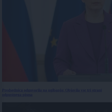
Predsednica odgovorila na ugibanja: Objavila vse tri strani
odpustnega pisma