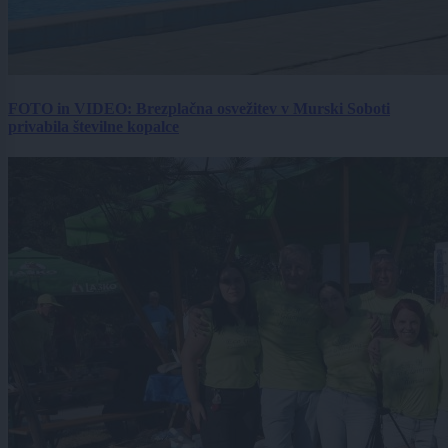
FOTO in VIDEO: Brezplačna osvežitev v Murski Soboti
privabila številne kopalce