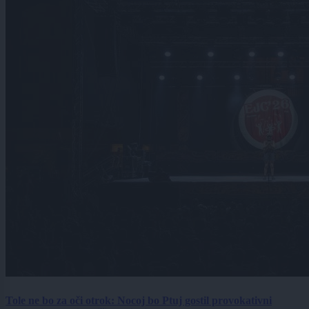
Tole ne bo za oči otrok: Nocoj bo Ptuj gostil provokativni