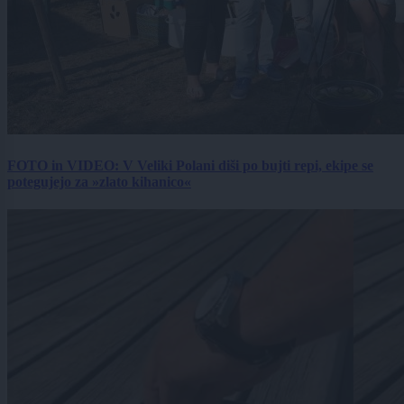
FOTO in VIDEO: V Veliki Polani diši po bujti repi, ekipe se
potegujejo za »zlato kihanico«