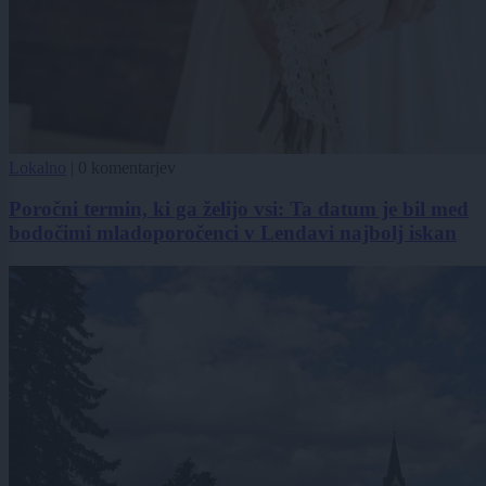
Lokalno
|
0 komentarjev
Poročni termin, ki ga želijo vsi: Ta datum je bil med
bodočimi mladoporočenci v Lendavi najbolj iskan