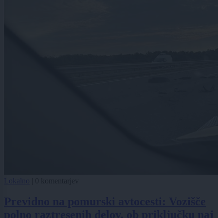
Lokalno
|
0 komentarjev
Previdno na pomurski avtocesti: Vozišče
polno raztresenih delov, ob priključku naj