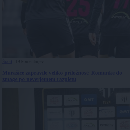
Šport
|
19 komentarjev
Murašice zapravile veliko priložnost: Romunke do
zmage po neverjetnem razpletu