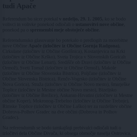
tudi Apače
Referendum bo sicer potekal
v nedeljo, 29. 1. 2005,
ko se bodo
volivci in volivke ponekod odločali o
ustanovitvi nove občine
,
ponekod pa o
spremembi meje obstoječe občine
.
Referendumsko glasovanje bo potekalo o predlogih za morebitne
nove Občine
Apače (izločitev iz Občine Gornja Radgona)
,
Cirkulane (izločitev iz Občine Gorišnica), Kostanjevica na Krki
(izločitev iz Občine Krško), Sveta Trojica v Slovenskih Goricah
(izločitev iz Občine Lenart), Središče ob Dravi (izločitev iz Občine
Ormož), Sveti Tomaž (izločitev iz Občine Ormož), Makole
(izločitev iz Občine Slovenska Bistrica), Poljčane (izločitev iz
Občine Slovenska Bistrica), Renče-Vogrsko (izločitev iz Občine
Nova Gorica), Straža (izločitev iz Občine Novo mesto), šmarješke
Toplice (izločitev iz Mestne občine Novo mesto), Bizeljsko
(izločitev iz Občine Brežice), Ankaran-Hrvatini (izločitev iz Mestne
občine Koper), Mokronog-Trebelno (izločitev iz Občine Trebnje),
Rimske Toplice (izločitev iz Občine Laško) ter za razdelitev občine
Dobrova-Polhov Gradec na dve občini (Dobrova in Polhov
Gradec).
Na referendumih se bodo tamkajšnji prebivalci odločali tudi o
izločitvi dela Občine Divača, ki obsega območje naselja Ostrovica,