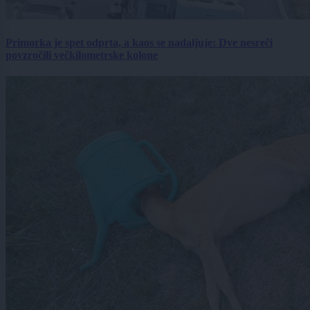
Primorka je spet odprta, a kaos se nadaljuje: Dve nesreči
povzročili večkilometrske kolone