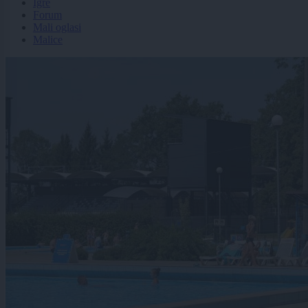
Igre
Forum
Mali oglasi
Malice