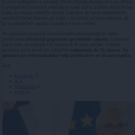
in njeni priključitvi k sosednji Občini Hrpelje-Kozina ter v tej občini
o priključitvi Ostrovice; odločali pa bodo tudi o izločitvi dela Občine
Litija, ki obsega območje naselja Zagorica, ter njeni priključitvi k
sosednji Občini šmartno pri Litiji; v tej občini pa bodo odločali, ali
so za priključitev naselja Zagorica v svojo občino.
Po izpeljanih krajevnih posvetovalnih referendumih bo vlada
predvidoma
februarja pripravila spremembe zakona
, s katerimi
naj bi nato ob sedanjih 193 ustanovili še nove občine. Celoten
postopek pa bi moral biti zaključen
najpozneje do 25. marca
.
Za
poslance pa referendumska volja prebivalcev ne bo zavezujoča.
Deli
Facebook
X
WhatsApp
Pošlji