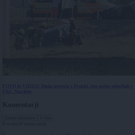
FOTO in VIDEO: Huda nesreča v Pesnici, eno osebo odpeljali v
UKC Maribor
Komentarji
Zadnje objavljeno
V živo
Kronika
19 minut nazaj