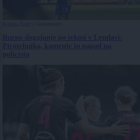
Kronika
Šport
|
2 komentarjev
Burno dogajanje po tekmi v Lendavi:
Pirotehnika, kamenje in napad na
policista