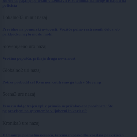
Burno dogajanje po tekmi v Lendavi: Pirotehnika, kamenje in napad na
policista
Lokalno
33 minut nazaj
Previdno na pomurski avtocesti: Vozišče polno raztresenih delov, ob
priključku naj bi moški molil
Slovenija
eno uro nazaj
Vročina popušča, prihaja druga nevarnost
Globalno
2 uri nazaj
Potres prebudil cel Kvarner, čutili smo ga tudi v Sloveniji
Scena
3 ure nazaj
Venerin dolgotrajen vpliv prinaša nepričakovane preobrate: Ste
pripravljeni na spremembe v ljubezni in karieri?
Kronika
3 ure nazaj
V Pomurju prometna nesreča, tatvina in poškodbe vozil na parkiriščih