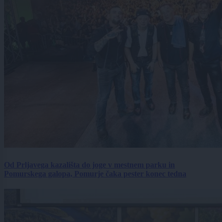
Od Prljavega kazališta do joge v mestnem parku in
Pomurskega galopa, Pomurje čaka pester konec tedna