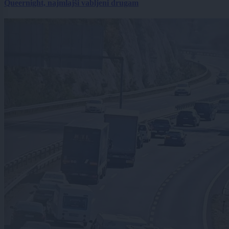
Queernight, najmlajši vabljeni drugam