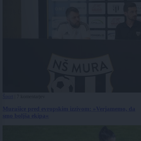
Šport
|
7 komentarjev
Murašice pred evropskim izzivom: »Verjamemo, da
smo boljša ekipa«