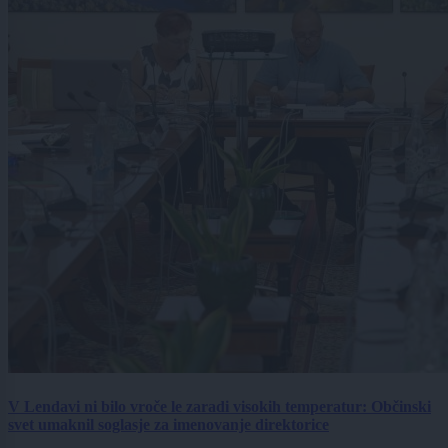
V Lendavi ni bilo vroče le zaradi visokih temperatur: Občinski
svet umaknil soglasje za imenovanje direktorice