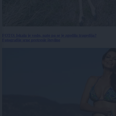
FOTO: Iskala je vodo, nato pa se je zgodila tragedija?
Fotografije srne pretresle številne