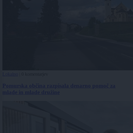
Lokalno
|
0 komentarjev
Pomurska občina razpisala denarno pomoč za
mlade in mlade družine