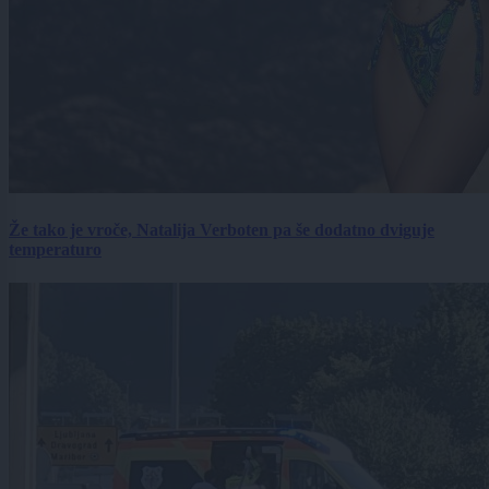
Že tako je vroče, Natalija Verboten pa še dodatno dviguje
temperaturo