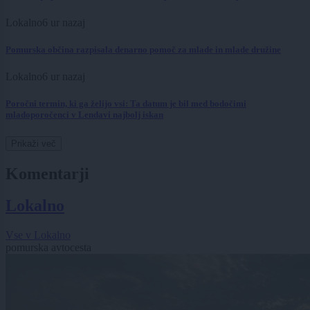
Lokalno
6 ur nazaj
Pomurska občina razpisala denarno pomoč za mlade in mlade družine
Lokalno
6 ur nazaj
Poročni termin, ki ga želijo vsi: Ta datum je bil med bodočimi
mladoporočenci v Lendavi najbolj iskan
Prikaži več
Komentarji
Lokalno
Vse v Lokalno
pomurska avtocesta