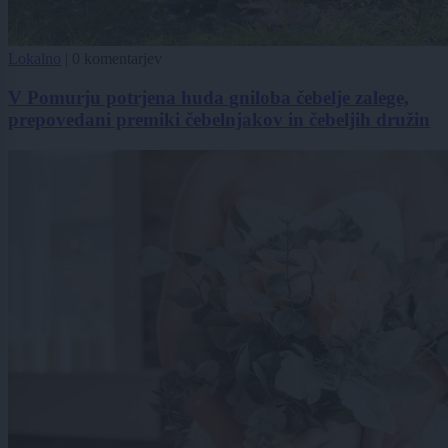
Lokalno
|
0 komentarjev
V Pomurju potrjena huda gniloba čebelje zalege,
prepovedani premiki čebelnjakov in čebeljih družin