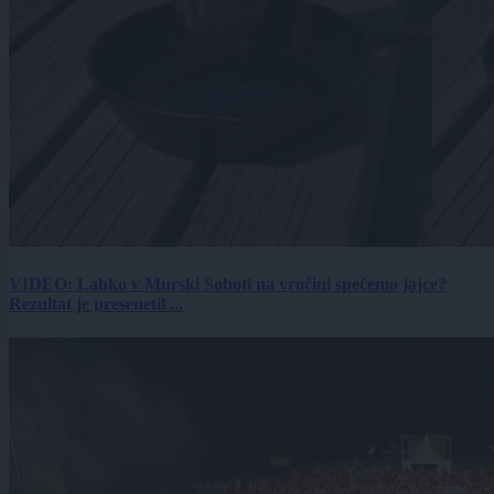
VIDEO: Lahko v Murski Soboti na vročini spečemo jajce?
Rezultat je presenetil ...