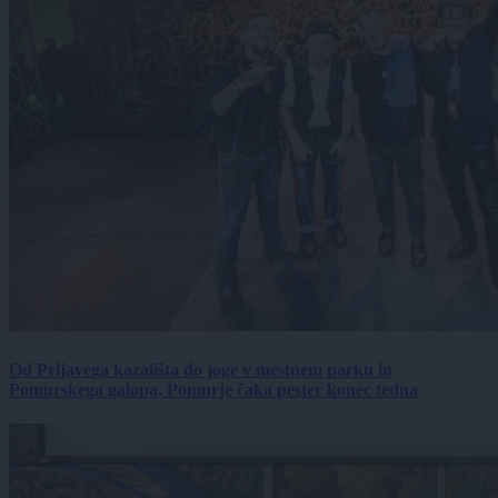
Od Prljavega kazališta do joge v mestnem parku in
Pomurskega galopa, Pomurje čaka pester konec tedna