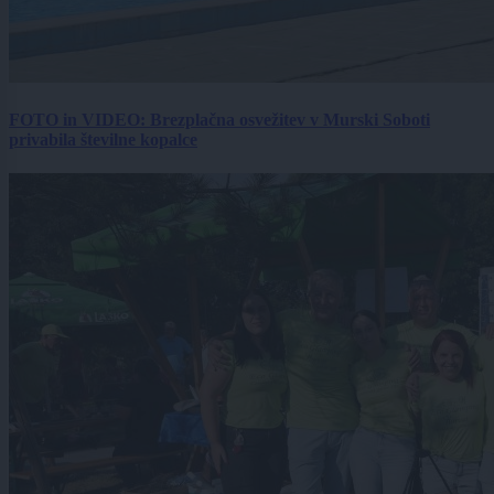
FOTO in VIDEO: Brezplačna osvežitev v Murski Soboti
privabila številne kopalce