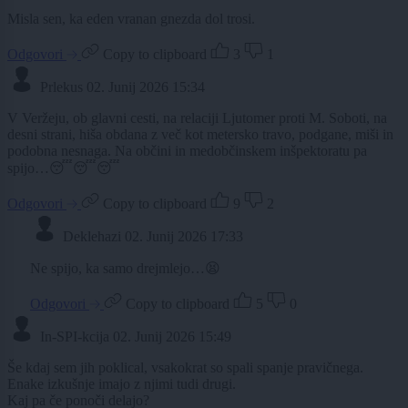
Misla sen, ka eden vranan gnezda dol trosi.
Odgovori
Copy to clipboard
3
1
Prlekus
02. Junij 2026 15:34
V Veržeju, ob glavni cesti, na relaciji Ljutomer proti M. Soboti, na
desni strani, hiša obdana z več kot metersko travo, podgane, miši in
podobna nesnaga. Na občini in medobčinskem inšpektoratu pa
spijo…😴😴😴
Odgovori
Copy to clipboard
9
2
Deklehazi
02. Junij 2026 17:33
Ne spijo, ka samo drejmlejo…😫
Odgovori
Copy to clipboard
5
0
In-SPI-kcija
02. Junij 2026 15:49
Še kdaj sem jih poklical, vsakokrat so spali spanje pravičnega.
Enake izkušnje imajo z njimi tudi drugi.
Kaj pa če ponoči delajo?