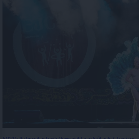
FOTO: Po burnih odzivih Queernight navdušil poln Glavni trg