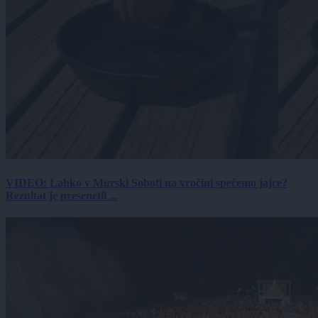
VIDEO: Lahko v Murski Soboti na vročini spečemo jajce?
Rezultat je presenetil ...