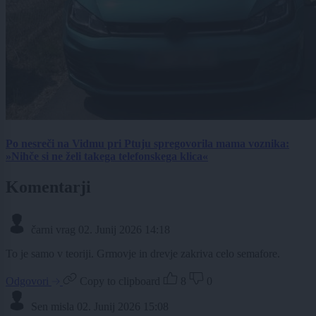
Po nesreči na Vidmu pri Ptuju spregovorila mama voznika:
»Nihče si ne želi takega telefonskega klica«
Komentarji
čarni vrag
02. Junij 2026 14:18
To je samo v teoriji. Grmovje in drevje zakriva celo semafore.
Odgovori
Copy to clipboard
8
0
Sen misla
02. Junij 2026 15:08