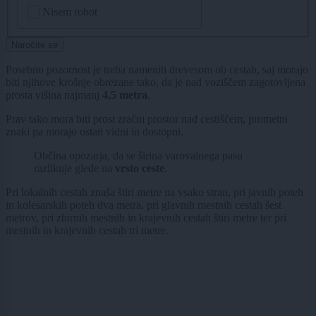
CAPTCHA
Nisem robot
Naročite se
Posebno pozornost je treba nameniti drevesom ob cestah, saj morajo
biti njihove krošnje obrezane tako, da je nad voziščem zagotovljena
prosta višina najmanj
4,5 metra
.
Prav tako mora biti prost zračni prostor nad cestiščem, prometni
znaki pa morajo ostati vidni in dostopni.
Občina opozarja, da se širina varovalnega pasu
razlikuje glede na
vrsto ceste
.
Pri lokalnih cestah znaša štiri metre na vsako stran, pri javnih poteh
in kolesarskih poteh dva metra, pri glavnih mestnih cestah šest
metrov, pri zbirnih mestnih in krajevnih cestah štiri metre ter pri
mestnih in krajevnih cestah tri metre.