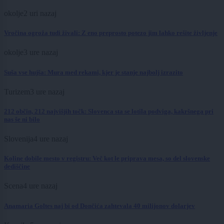
okolje
2 uri nazaj
Vročina ogroža tudi živali: Z eno preprosto potezo jim lahko rešite življenje
okolje
3 ure nazaj
Suša vse hujša: Mura med rekami, kjer je stanje najbolj izrazito
Turizem
3 ure nazaj
212 občin, 212 najvišjih točk: Slovenca sta se lotila podviga, kakršnega pri
nas še ni bilo
Slovenija
4 ure nazaj
Koline dobile mesto v registru: Več kot le priprava mesa, so del slovenske
dediščine
Scena
4 ure nazaj
Anamaria Goltes naj bi od Dončića zahtevala 40 milijonov dolarjev