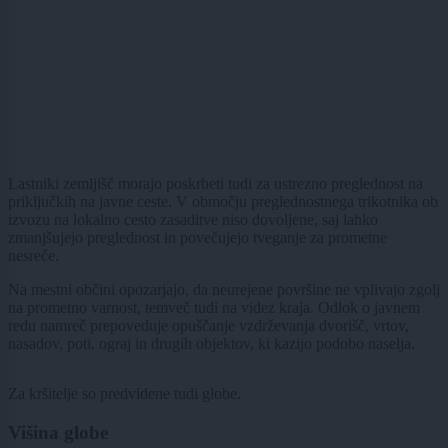
Lastniki zemljišč morajo poskrbeti tudi za ustrezno preglednost na
priključkih na javne ceste. V območju preglednostnega trikotnika ob
izvozu na lokalno cesto zasaditve niso dovoljene, saj lahko
zmanjšujejo preglednost in povečujejo tveganje za prometne
nesreče.
Na mestni občini opozarjajo, da neurejene površine ne vplivajo zgolj
na prometno varnost, temveč tudi na videz kraja. Odlok o javnem
redu namreč prepoveduje opuščanje vzdrževanja dvorišč, vrtov,
nasadov, poti, ograj in drugih objektov, ki kazijo podobo naselja.
Za kršitelje so predvidene tudi globe.
Višina globe