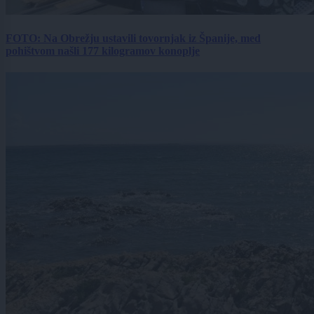
FOTO: Na Obrežju ustavili tovornjak iz Španije, med
pohištvom našli 177 kilogramov konoplje