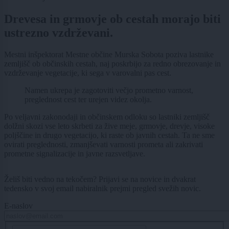
Drevesa in grmovje ob cestah morajo biti
ustrezno vzdrževani.
Mestni inšpektorat Mestne občine Murska Sobota poziva lastnike
zemljišč ob občinskih cestah, naj poskrbijo za redno obrezovanje in
vzdrževanje vegetacije, ki sega v varovalni pas cest.
Namen ukrepa je zagotoviti večjo prometno varnost,
preglednost cest ter urejen videz okolja.
Po veljavni zakonodaji in občinskem odloku so lastniki zemljišč
dolžni skozi vse leto skrbeti za žive meje, grmovje, drevje, visoke
poljščine in drugo vegetacijo, ki raste ob javnih cestah. Ta ne sme
ovirati preglednosti, zmanjševati varnosti prometa ali zakrivati
prometne signalizacije in javne razsvetljave.
Želiš biti vedno na tekočem? Prijavi se na novice in dvakrat
tedensko v svoj email nabiralnik prejmi pregled svežih novic.
E-naslov