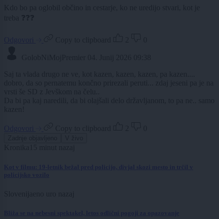
Kdo bo pa oglobil občino in cestarje, ko ne uredijo stvari, kot je
treba ❓❓❓
Odgovori
Copy to clipboard
2
0
GolobNiMojPremier
04. Junij 2026 09:38
Saj ta vlada drugo ne ve, kot kazen, kazen, kazen, pa kazen....
dobro, da so pernatemu končno prirezali peruti... zdaj jeseni pa je na
vrsti še SD z Jevškom na čelu..
Da bi pa kaj naredili, da bi olajšali delo državljanom, to pa ne.. samo
kazen!
Odgovori
Copy to clipboard
2
0
Zadnje objavljeno
V živo
Kronika
15 minut nazaj
Kot v filmu: 19-letnik bežal pred policijo, divjal skozi mesto in trčil v
policijsko vozilo
Slovenija
eno uro nazaj
Bliža se na nebesni spektakel, letos odlični pogoji za opazovanje