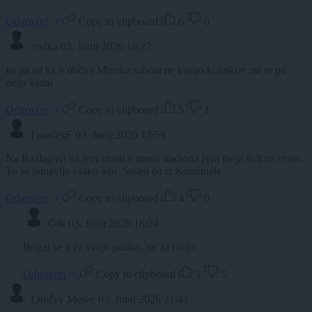
Odgovori
Copy to clipboard
6
0
vodka
02. Junij 2026 16:27
ka pa tal ka v občini Murska sobota ne kosijo kolnikov ,za to pa
nega kazni
Odgovori
Copy to clipboard
5
1
FrančekF
03. Junij 2026 12:59
Na Razlagovi na levi strani v smeri stadiona živa meja štrli na cesto.
To se ponavlja vsako leto. Sosed pa iz Komunale.
Odgovori
Copy to clipboard
4
0
Grk
03. Junij 2026 18:24
Brigaj se ti za svojo pasiko, ne za mojo.
Odgovori
Copy to clipboard
1
5
Lukčev Mesec
03. Junij 2026 21:41