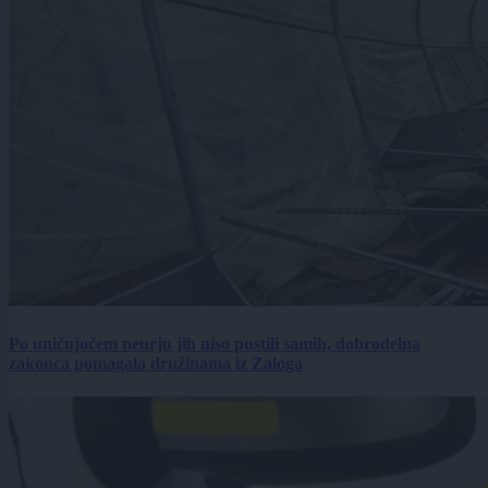
Po uničujočem neurju jih niso pustili samih, dobrodelna
zakonca pomagala družinama iz Zaloga