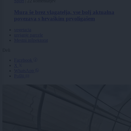
Šport
|
22 komentarjev
Mura še brez vlagatelja, vse bolj aktualna
povezava s hrvaškim prvoligašem
vegetacia
urejanje parcele
Mestni inšpektorat
Deli
Facebook
X
WhatsApp
Pošlji