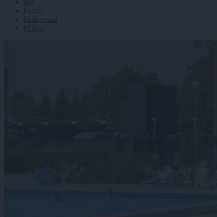
Igre
Forum
Mali oglasi
Malice