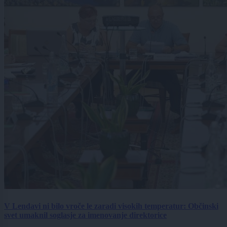
V Lendavi ni bilo vroče le zaradi visokih temperatur: Občinski
svet umaknil soglasje za imenovanje direktorice