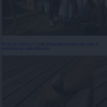
FOTO in VIDEO: V Veliki Polani diši po bujti repi, ekipe se
potegujejo za »zlato kihanico«