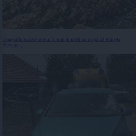
Tragedija na Pašmanu: V morju našli mrtvega 24-letnega
Slovenca