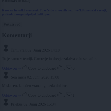
Kronika
5 ur nazaj
Kaos na hrvaški avtocesti: Po trčenju tovornih vozil večkilometrski zastoji,
poškodovanega odpeljal helikopter
Prikaži več
Komentarji
čarni vrag
02. Junij 2026 14:18
To je samo v teoriji. Grmovje in drevje zakriva celo semafore.
Odgovori
Copy to clipboard
8
0
Sen misla
02. Junij 2026 15:08
Misla sen, ka eden vranan gnezda dol trosi.
Odgovori
Copy to clipboard
3
1
Prlekus
02. Junij 2026 15:34