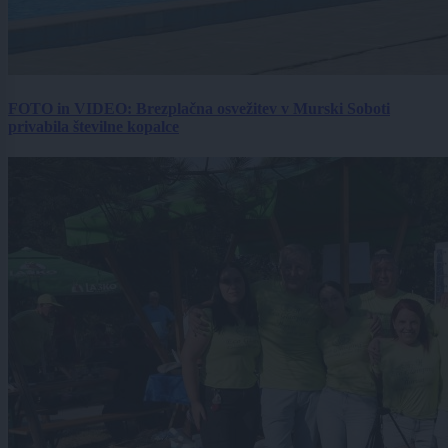
FOTO in VIDEO: Brezplačna osvežitev v Murski Soboti
privabila številne kopalce