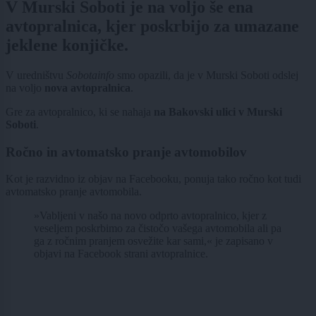
V Murski Soboti je na voljo še ena
avtopralnica, kjer poskrbijo za umazane
jeklene konjičke.
V uredništvu
Sobotainfo
smo opazili, da je v Murski Soboti odslej
na voljo
nova avtopralnica
.
Gre za avtopralnico, ki se nahaja
na Bakovski ulici v Murski
Soboti
.
Ročno in avtomatsko pranje avtomobilov
Kot je razvidno iz objav na Facebooku,
ponuja tako ročno kot tudi
avtomatsko pranje avtomobila.
»Vabljeni v našo na novo odprto avtopralnico, kjer z
veseljem poskrbimo za čistočo vašega avtomobila ali pa
ga z ročnim pranjem osvežite kar sami,« je zapisano v
objavi na Facebook strani avtopralnice.