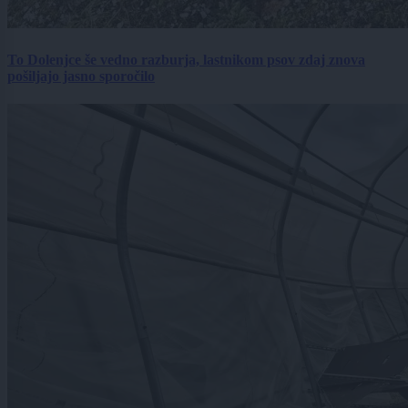
To Dolenjce še vedno razburja, lastnikom psov zdaj znova
pošiljajo jasno sporočilo