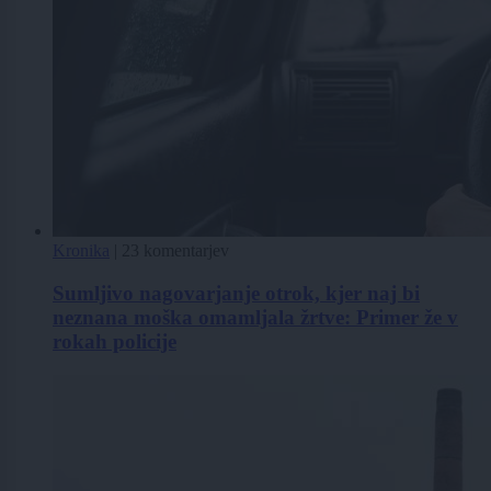
Kronika
|
23 komentarjev
Sumljivo nagovarjanje otrok, kjer naj bi
neznana moška omamljala žrtve: Primer že v
rokah policije