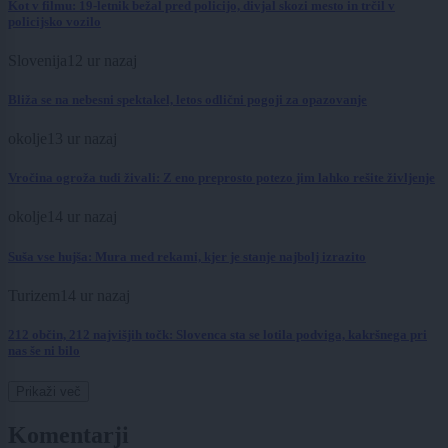
Kot v filmu: 19-letnik bežal pred policijo, divjal skozi mesto in trčil v
policijsko vozilo
Slovenija
12 ur nazaj
Bliža se na nebesni spektakel, letos odlični pogoji za opazovanje
okolje
13 ur nazaj
Vročina ogroža tudi živali: Z eno preprosto potezo jim lahko rešite življenje
okolje
14 ur nazaj
Suša vse hujša: Mura med rekami, kjer je stanje najbolj izrazito
Turizem
14 ur nazaj
212 občin, 212 najvišjih točk: Slovenca sta se lotila podviga, kakršnega pri
nas še ni bilo
Prikaži več
Komentarji