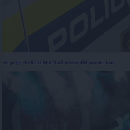
Ste ga kje videli? 45-letni Mariborčan odšel neznano kam