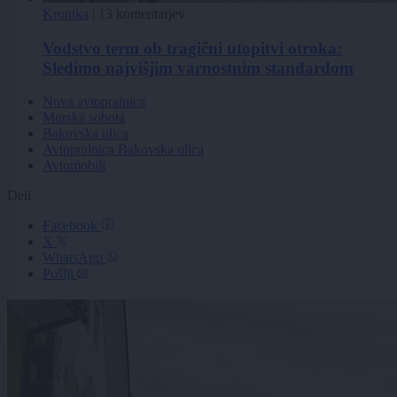
Kronika
|
13 komentarjev
Vodstvo term ob tragični utopitvi otroka:
Sledimo najvišjim varnostnim standardom
Nova avtopralnica
Murska sobota
Bakovska ulica
Avtopralnica Bakovska ulica
Avtomobili
Deli
Facebook
X
WhatsApp
Pošlji