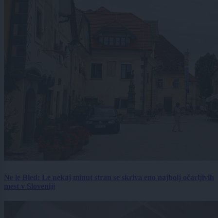
Ne le Bled: Le nekaj minut stran se skriva eno najbolj očarljivih
mest v Sloveniji