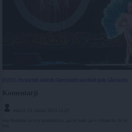
FOTO: Po burnih odzivih Queernight navdušil poln Glavni trg
Komentarji
miki22
23. Januar 2023 12:29
evo Hartman ,to ti je konkurenca...pa še malo ,pa v Odrancih ,bo še
ena