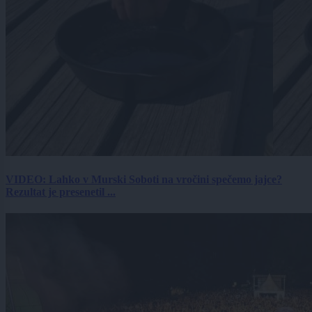
VIDEO: Lahko v Murski Soboti na vročini spečemo jajce?
Rezultat je presenetil ...