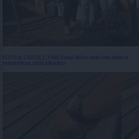
FOTO in VIDEO: V Veliki Polani diši po bujti repi, ekipe se
potegujejo za »zlato kihanico«