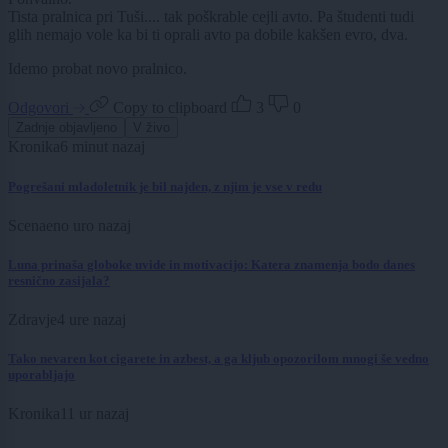
Tista pralnica pri Tuši.... tak poškrable cejli avto. Pa študenti tudi
glih nemajo vole ka bi ti oprali avto pa dobile kakšen evro, dva.
Idemo probat novo pralnico.
Odgovori
Copy to clipboard
3
0
Zadnje objavljeno
V živo
Kronika
6 minut nazaj
Pogrešani mladoletnik je bil najden, z njim je vse v redu
Scena
eno uro nazaj
Luna prinaša globoke uvide in motivacijo: Katera znamenja bodo danes
resnično zasijala?
Zdravje
4 ure nazaj
Tako nevaren kot cigarete in azbest, a ga kljub opozorilom mnogi še vedno
uporabljajo
Kronika
11 ur nazaj