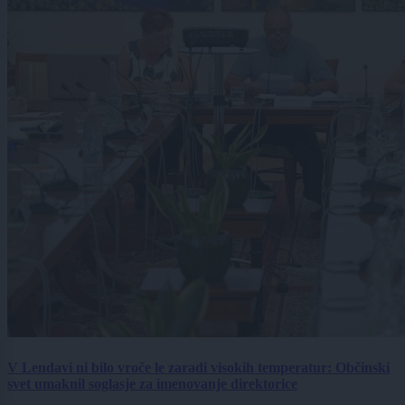
V Lendavi ni bilo vroče le zaradi visokih temperatur: Občinski
svet umaknil soglasje za imenovanje direktorice