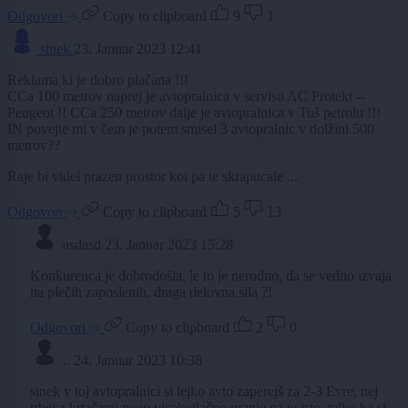
Odgovori
Copy to clipboard
9
1
sinek
23. Januar 2023 12:41
Reklama ki je dobro plačana !!!
CCa 100 metrov naprej je avtopralnica v servisu AC Protekt --
Peugeot !! CCa 250 metrov dalje je avtopralnica v Tuš petrolu !!!
IN povejte mi v čem je potem smisel 3 avtopralnic v dolžini 500
metrov??
Raje bi videl prazen prostor kot pa te skrapucale ...
Odgovori
Copy to clipboard
5
13
asdasd
23. Januar 2023 15:28
Konkurenca je dobrodošla, le to je nerodno, da se vedno izvaja
na plečih zaposlenih, draga delovna sila ?!
Odgovori
Copy to clipboard
2
0
..
24. Januar 2023 10:38
sinek v toj avtopralnici si lejko avto zaperejš za 2-3 Evre, nej
trbej z krtačami nego visokotlačno pranje pa je isto, telko ka si