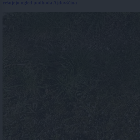
rešujejo ugled podhoda Ajdovščina