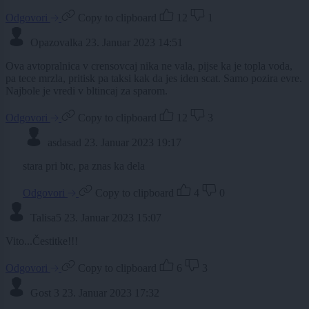
Odgovori
Copy to clipboard
12
1
Opazovalka
23. Januar 2023 14:51
Ova avtopralnica v crensovcaj nika ne vala, pijse ka je topla voda,
pa tece mrzla, pritisk pa taksi kak da jes iden scat. Samo pozira evre.
Najbole je vredi v bltincaj za sparom.
Odgovori
Copy to clipboard
12
3
asdasad
23. Januar 2023 19:17
stara pri btc, pa znas ka dela
Odgovori
Copy to clipboard
4
0
Talisa5
23. Januar 2023 15:07
Vito...Čestitke!!!
Odgovori
Copy to clipboard
6
3
Gost 3
23. Januar 2023 17:32