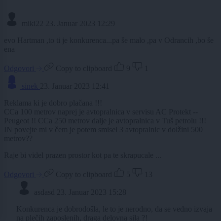
miki22
23. Januar 2023 12:29
evo Hartman ,to ti je konkurenca...pa še malo ,pa v Odrancih ,bo še
ena
Odgovori
Copy to clipboard
9
1
sinek
23. Januar 2023 12:41
Reklama ki je dobro plačana !!!
CCa 100 metrov naprej je avtopralnica v servisu AC Protekt --
Peugeot !! CCa 250 metrov dalje je avtopralnica v Tuš petrolu !!!
IN povejte mi v čem je potem smisel 3 avtopralnic v dolžini 500
metrov??
Raje bi videl prazen prostor kot pa te skrapucale ...
Odgovori
Copy to clipboard
5
13
asdasd
23. Januar 2023 15:28
Konkurenca je dobrodošla, le to je nerodno, da se vedno izvaja
na plečih zaposlenih, draga delovna sila ?!