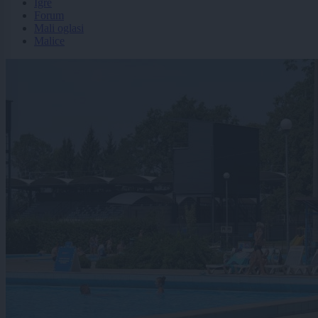
Igre
Forum
Mali oglasi
Malice