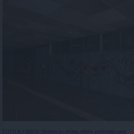
FOTO in VIDEO: Medtem ko občina odlaša, podjetniki sami