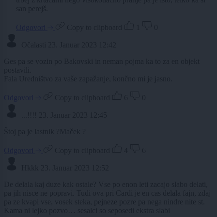
san perejš.
Odgovori
Copy to clipboard
1
0
Očalasti
23. Januar 2023 12:42
Ges pa se vozin po Bakovski in neman pojma ka to za en objekt
postavili.
Fala Uredništvo za vaše zapažanje, končno mi je jasno.
Odgovori
Copy to clipboard
6
0
...!!!!
23. Januar 2023 12:45
Štoj pa je lastnik ?Maček ?
Odgovori
Copy to clipboard
4
6
Hkkk
23. Januar 2023 12:52
De delala kaj duze kak ostale? Vse po enon leti zacajo slabo delati,
pa jih nisce ne popravi. Tudi ova pri Cardi je en cas delala fajn, zdaj
pa ze kvapi vse, vosek steka, pejneze pozre pa nega nindre nite st.
Kama ni lejko pozvo… sesalci so seposedi ekstra slabi