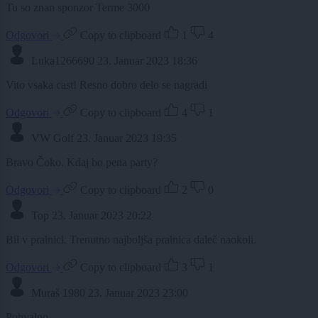
Tu so znan sponzor Terme 3000
Odgovori
Copy to clipboard
1
4
Luka1266690
23. Januar 2023 18:36
Vito vsaka cast! Resno dobro delo se nagradi
Odgovori
Copy to clipboard
4
1
VW Golf
23. Januar 2023 19:35
Bravo Čoko. Kdaj bo pena party?
Odgovori
Copy to clipboard
2
0
Top
23. Januar 2023 20:22
Bil v pralnici. Trenutno najboljša pralnica daleč naokoli.
Odgovori
Copy to clipboard
3
1
Muraš 1980
23. Januar 2023 23:00
Pohvalno.