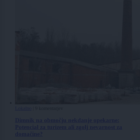
Lokalno
|
9 komentarjev
Dimnik na območju nekdanje opekarne:
Potencial za turizem ali zgolj nevarnost za
domačine?