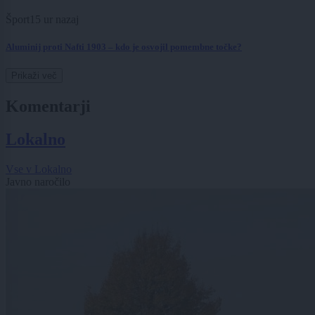
Šport
15 ur nazaj
Aluminij proti Nafti 1903 – kdo je osvojil pomembne točke?
Prikaži več
Komentarji
Lokalno
Vse v Lokalno
Javno naročilo