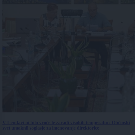
V Lendavi ni bilo vroče le zaradi visokih temperatur: Občinski
svet umaknil soglasje za imenovanje direktorice