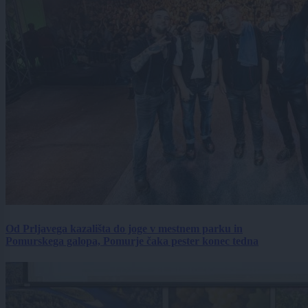
Od Prljavega kazališta do joge v mestnem parku in
Pomurskega galopa, Pomurje čaka pester konec tedna