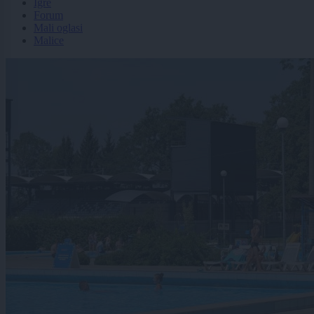
Igre
Forum
Mali oglasi
Malice