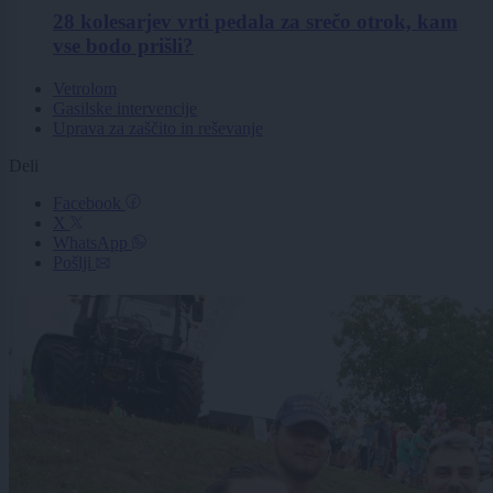
28 kolesarjev vrti pedala za srečo otrok, kam
vse bodo prišli?
Vetrolom
Gasilske intervencije
Uprava za zaščito in reševanje
Deli
Facebook
X
WhatsApp
Pošlji