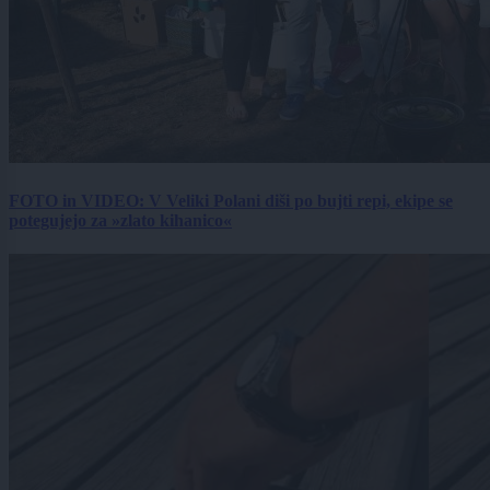
FOTO in VIDEO: V Veliki Polani diši po bujti repi, ekipe se
potegujejo za »zlato kihanico«