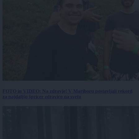
FOTO in VIDEO: Na zdravje! V Mariboru postavljali rekord
za najdaljšo špricer zdravico na svetu