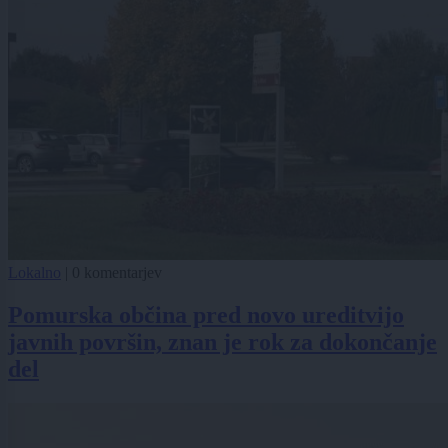
Lokalno
|
0 komentarjev
Pomurska občina pred novo ureditvijo
javnih površin, znan je rok za dokončanje
del