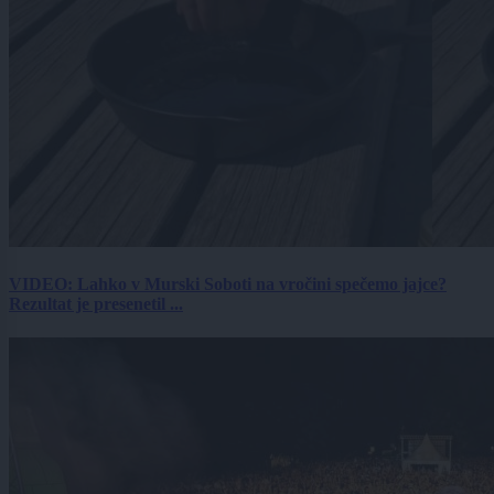
VIDEO: Lahko v Murski Soboti na vročini spečemo jajce?
Rezultat je presenetil ...