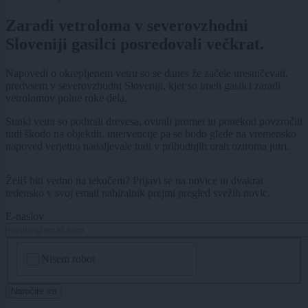
Zaradi vetroloma v severovzhodni
Sloveniji gasilci posredovali večkrat.
Napovedi o okrepljenem vetru so se danes že začele uresničevati,
predvsem v severovzhodni Sloveniji, kjer so imeli gasilci zaradi
vetrolomov polne roke dela.
Sunki vetra so podirali drevesa, ovirali promet in ponekod povzročili
tudi škodo na objektih, intervencije pa se bodo glede na vremensko
napoved verjetno nadaljevale tudi v prihodnjih urah oziroma jutri.
Želiš biti vedno na tekočem? Prijavi se na novice in dvakrat
tedensko v svoj email nabiralnik prejmi pregled svežih novic.
E-naslov
CAPTCHA
Nisem robot
Naročite se