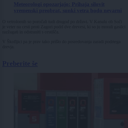
Meteorologi opozarjajo: Prihaja silovit
vremenski preobrat, sunki vetra bodo nevarni
O vetrolomih so poročali tudi drugod po državi. V Kanalu ob Soči
je veter na cesti proti Zagori podrl dve drevesi, ki so ju morali gasilci
razžagati in odstraniti s cestišča.
V Škofljici pa je prav tako prišlo do posredovanja zaradi podrtega
drevja.
Preberite še