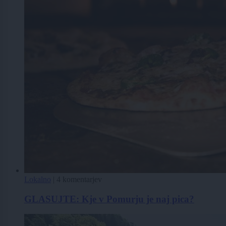
Lokalno
|
4 komentarjev
GLASUJTE: Kje v Pomurju je naj pica?