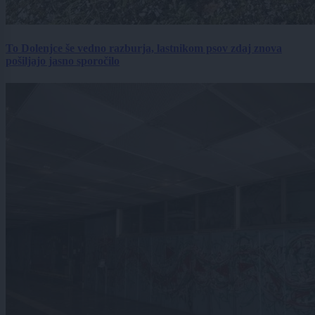
To Dolenjce še vedno razburja, lastnikom psov zdaj znova
pošiljajo jasno sporočilo