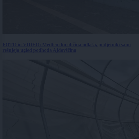
FOTO in VIDEO: Medtem ko občina odlaša, podjetniki sami
rešujejo ugled podhoda Ajdovščina