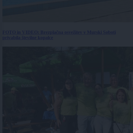
FOTO in VIDEO: Brezplačna osvežitev v Murski Soboti
privabila številne kopalce