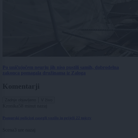
Po uničujočem neurju jih niso pustili samih, dobrodelna
zakonca pomagala družinama iz Zaloga
Komentarji
Zadnje objavljeno
V živo
Kronika
58 minut nazaj
Pomurski policisti zasegli vozilo in prijeli 22 tujcev
Scena
3 ure nazaj