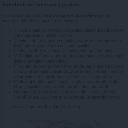
Potrebnih več intervencij gasilcev
Gasilci so po poročanju
uprave za zaščito in reševanje
na
severovzhodu države posredovali večkrat.
V Cerkvenjaku so v naselju Cogetinci odstranili podrto drevo
z lokalne ceste in očistili cestišče.
V Selnici ob Dravi je drevo padlo čez cesto v naselju Veliki
Boč, kjer so ga prav tako odstranili gasilci.
V Slovenskih Konjicah pa je sunek vetra prelomil mlaj.
V Radljah ob Dravi so podrto drevo na lokalni cesti odstranili
delavci komunalnega podjetja.
V Vojniku je veter povzročil več škode, saj je drevo padlo na
stanovanjski objekt. Gasilci so ga odstranili s strehe, območje
zavarovali ter del poškodovane strehe začasno prekrili.
V Slovenj Gradcu pa je močan sunek vetra prevrnil rastlinjak,
ki so ga gasilci nato postavili nazaj in dodatno utrdili.
Na območju Rogašovcev je drevo padlo na relaciji Sveti
Jurij–Fikšinci, gasilci pa so ga odstranili in sprostili promet.
Gasilci so večkrat posedovali tudi v Zrečah.