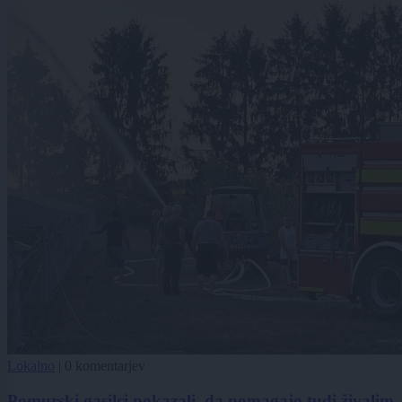
Lokalno
|
0 komentarjev
Pomurski gasilci pokazali, da pomagajo tudi živalim