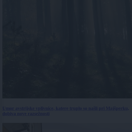
Umor avstrijske vplivnice, katere truplo so našli pri Majšperku,
dobiva nove razsežnosti