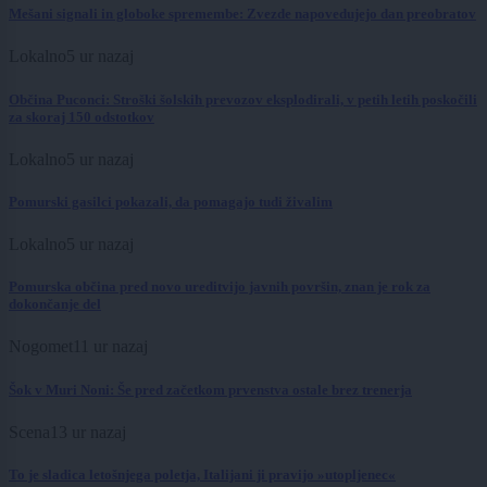
Mešani signali in globoke spremembe: Zvezde napovedujejo dan preobratov
Lokalno
5 ur nazaj
Občina Puconci: Stroški šolskih prevozov eksplodirali, v petih letih poskočili
za skoraj 150 odstotkov
Lokalno
5 ur nazaj
Pomurski gasilci pokazali, da pomagajo tudi živalim
Lokalno
5 ur nazaj
Pomurska občina pred novo ureditvijo javnih površin, znan je rok za
dokončanje del
Nogomet
11 ur nazaj
Šok v Muri Noni: Še pred začetkom prvenstva ostale brez trenerja
Scena
13 ur nazaj
To je sladica letošnjega poletja, Italijani ji pravijo »utopljenec«