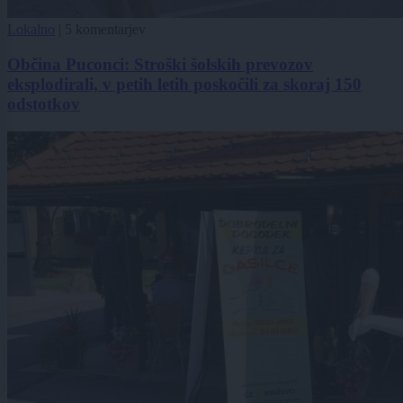
Lokalno
|
5 komentarjev
Občina Puconci: Stroški šolskih prevozov
eksplodirali, v petih letih poskočili za skoraj 150
odstotkov