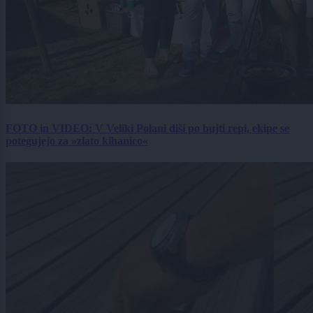
FOTO in VIDEO: V Veliki Polani diši po bujti repi, ekipe se
potegujejo za »zlato kihanico«