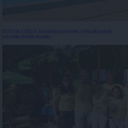
FOTO in VIDEO: Brezplačna osvežitev v Murski Soboti
privabila številne kopalce