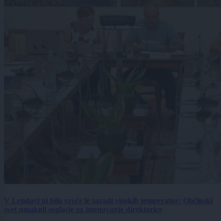
V Lendavi ni bilo vroče le zaradi visokih temperatur: Občinski
svet umaknil soglasje za imenovanje direktorice