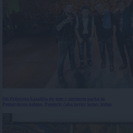
Od Prljavega kazališta do joge v mestnem parku in
Pomurskega galopa, Pomurje čaka pester konec tedna