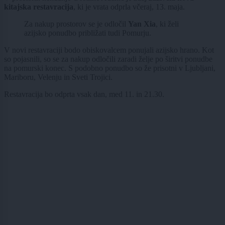
kitajska restavracija
, ki je vrata odprla včeraj, 13. maja.
Za nakup prostorov se je odločil
Yan Xia
, ki želi
azijsko ponudbo približati tudi Pomurju.
V novi restavraciji bodo obiskovalcem ponujali azijsko hrano. Kot
so pojasnili, so se za nakup odločili zaradi želje po širitvi ponudbe
na pomurski konec. S podobno ponudbo so že prisotni v Ljubljani,
Mariboru, Velenju in Sveti Trojici.
Restavracija bo odprta vsak dan, med 11. in 21.30.