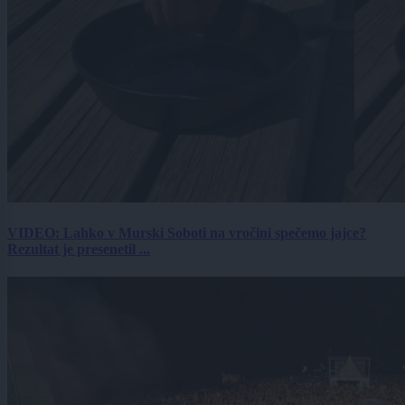
VIDEO: Lahko v Murski Soboti na vročini spečemo jajce?
Rezultat je presenetil ...