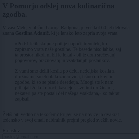
V Pomurju odslej nova kulinarična
zgodba.
V vasi Mele, v občini Gornja Radgona, je več kot 60 let delovala
znana
Gostilna Adanič
, ki je lansko leto zaprla svoja vrata.
»Po 61 letih skupne poti je napočil trenutek, ko
zapiramo vrata naše gostilne. Te besede niso lahke, saj
ta prostor nikoli ni bil le lokal - bil je dom srečevanj,
pogovorov, praznovanj in vsakdanjih postankov.
Z vami smo delili kosila po delu, nedeljska kosila z
družinami, smeh ob kozarcu vina, tišino ob kavi in
zgodbe, ki so se pisale desetletja. Mnogi ste k nam
prihajali že kot otroci, kasneje s svojimi družinami,
nekateri pa ste postali del našega vsakdana,« so takrat
zapisali.
Želiš biti vedno na tekočem? Prijavi se na novice in dvakrat
tedensko v svoj email nabiralnik prejmi pregled svežih novic.
E-naslov