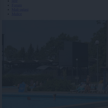
Igre
Forum
Mali oglasi
Malice