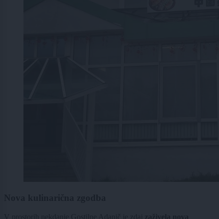
Nova kulinarična zgodba
V prostorih nekdanje Gostilne Adanič je zdaj
zaživela nova