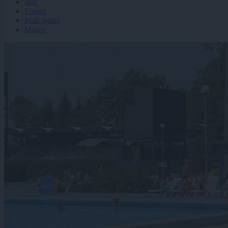
Igre
Forum
Mali oglasi
Malice