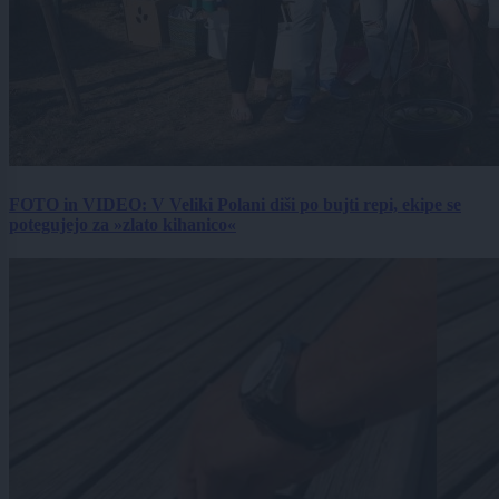
FOTO in VIDEO: V Veliki Polani diši po bujti repi, ekipe se
potegujejo za »zlato kihanico«