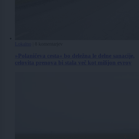
Lokalno
|
8 komentarjev
»Polaničeva cesta« bo deležna le delne sanacije,
celovita prenova bi stala več kot milijon evrov