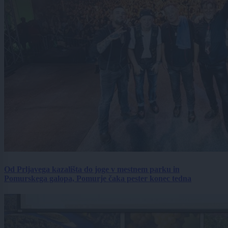
Od Prljavega kazališta do joge v mestnem parku in
Pomurskega galopa, Pomurje čaka pester konec tedna