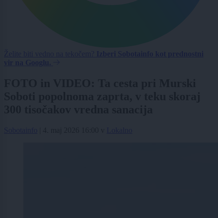
Želite biti vedno na tekočem?
Izberi Sobotainfo kot prednostni
vir na Googlu.
FOTO in VIDEO: Ta cesta pri Murski
Soboti popolnoma zaprta, v teku skoraj
300 tisočakov vredna sanacija
Sobotainfo
|
4. maj 2026 16:00
v
Lokalno