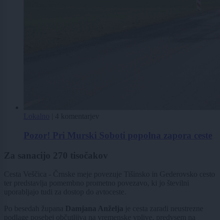
Lokalno
|
4 komentarjev
Pozor! Pri Murski Soboti popolna zapora ceste
Za sanacijo 270 tisočakov
Cesta Veščica - Črnske meje povezuje Tišinsko in Gederovsko cesto
ter predstavlja pomembno prometno povezavo, ki jo številni
uporabljajo tudi za dostop do avtoceste.
Po besedah župana
Damjana Anželja
je cesta zaradi neustrezne
podlage posebej občutljiva na vremenske vplive, predvsem na