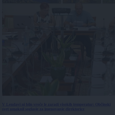
V Lendavi ni bilo vroče le zaradi visokih temperatur: Občinski
svet umaknil soglasje za imenovanje direktorice