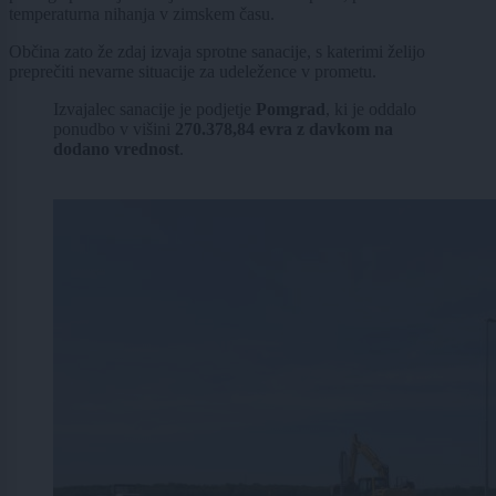
temperaturna nihanja v zimskem času.
Občina zato že zdaj izvaja sprotne sanacije, s katerimi želijo
preprečiti nevarne situacije za udeležence v prometu.
Izvajalec sanacije je podjetje
Pomgrad
, ki je oddalo
ponudbo v višini
270.378,84 evra z davkom na
dodano vrednost
.