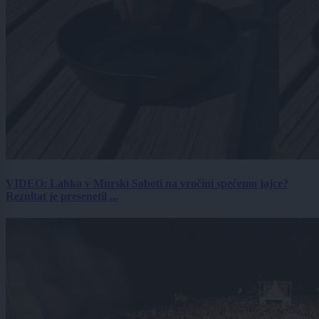
VIDEO: Lahko v Murski Soboti na vročini spečemo jajce?
Rezultat je presenetil ...