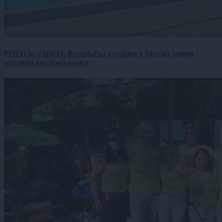
FOTO in VIDEO: Brezplačna osvežitev v Murski Soboti
privabila številne kopalce