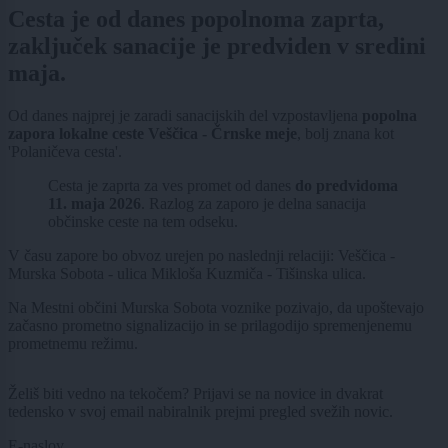
Cesta je od danes popolnoma zaprta,
zaključek sanacije je predviden v sredini
maja.
Od danes najprej je zaradi sanacijskih del vzpostavljena
popolna
zapora lokalne ceste Veščica - Črnske meje
, bolj znana kot
'Polaničeva cesta'.
Cesta je zaprta za ves promet od danes
do predvidoma
11. maja 2026
. Razlog za zaporo je delna sanacija
občinske ceste na tem odseku.
V času zapore bo obvoz urejen po naslednji relaciji: Veščica -
Murska Sobota - ulica Mikloša Kuzmiča - Tišinska ulica.
Na Mestni občini Murska Sobota voznike pozivajo, da upoštevajo
začasno prometno signalizacijo in se prilagodijo spremenjenemu
prometnemu režimu.
Želiš biti vedno na tekočem? Prijavi se na novice in dvakrat
tedensko v svoj email nabiralnik prejmi pregled svežih novic.
E-naslov