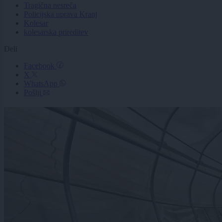
Tragična nesreča
Policijska uprava Kranj
Kolesar
kolesarska prireditev
Deli
Facebook
X
WhatsApp
Pošlji