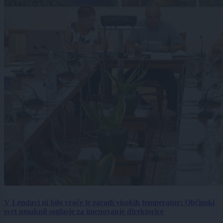
V Lendavi ni bilo vroče le zaradi visokih temperatur: Občinski
svet umaknil soglasje za imenovanje direktorice