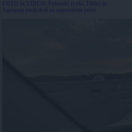
FOTO in VIDEO: Polanski zvoki, Firbci in
Agropop poskrbeli za nepozaben večer