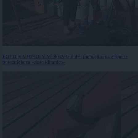
FOTO in VIDEO: V Veliki Polani diši po bujti repi, ekipe se
potegujejo za »zlato kihanico«