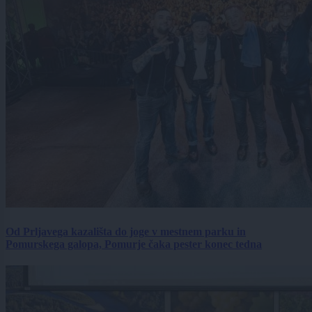
Od Prljavega kazališta do joge v mestnem parku in
Pomurskega galopa, Pomurje čaka pester konec tedna