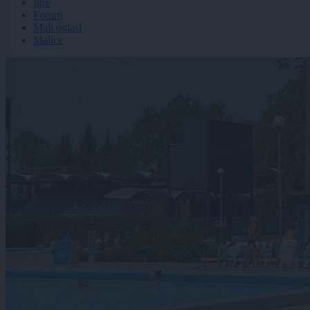
Igre
Forum
Mali oglasi
Malice