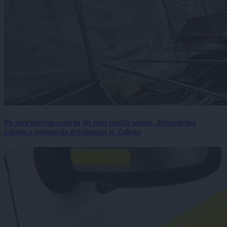
Po uničujočem neurju jih niso pustili samih, dobrodelna
zakonca pomagala družinama iz Zaloga