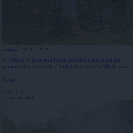
Lokalno
|
0 komentarjev
V Pomurju potrjena huda gniloba čebelje zalege,
prepovedani premiki čebelnjakov in čebeljih družin
Šport
Vse v Šport
prekmurski derbi