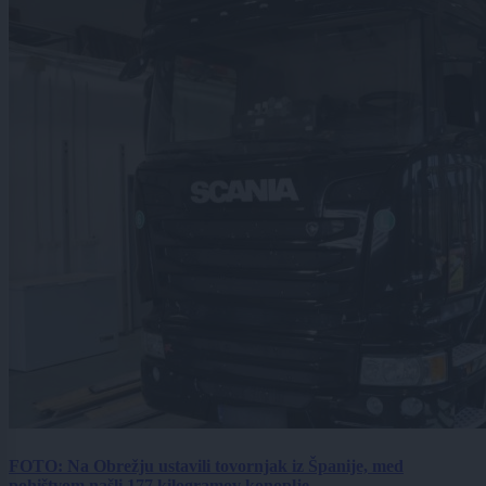
FOTO: Na Obrežju ustavili tovornjak iz Španije, med
pohištvom našli 177 kilogramov konoplje