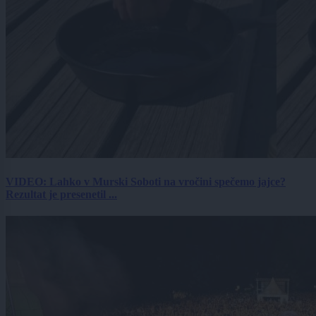
VIDEO: Lahko v Murski Soboti na vročini spečemo jajce?
Rezultat je presenetil ...