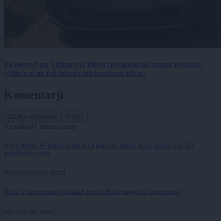
Po nesreči na Vidmu pri Ptuju spregovorila mama voznika:
»Nihče si ne želi takega telefonskega klica«
Komentarji
Zadnje objavljeno
V živo
Kronika
47 minut nazaj
Kot v filmu: 19-letnik bežal pred policijo, divjal skozi mesto in trčil v
policijsko vozilo
Slovenija
2 uri nazaj
Bliža se na nebesni spektakel, letos odlični pogoji za opazovanje
okolje
2 uri nazaj