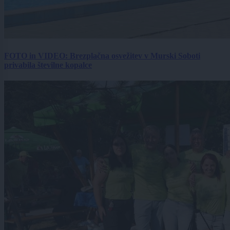
FOTO in VIDEO: Brezplačna osvežitev v Murski Soboti
privabila številne kopalce