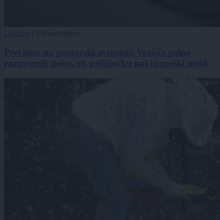
Lokalno
|
3 komentarjev
Previdno na pomurski avtocesti: Vozišče polno
raztresenih delov, ob priključku naj bi moški molil