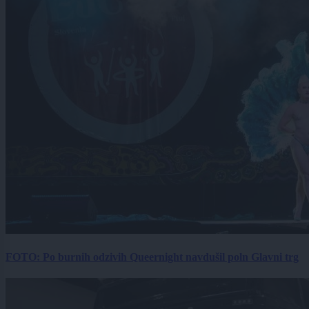
FOTO: Po burnih odzivih Queernight navdušil poln Glavni trg