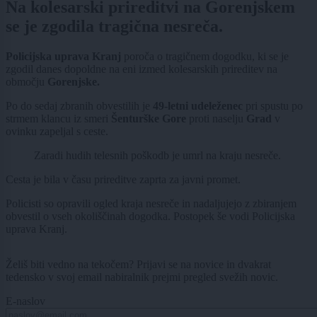
Na kolesarski prireditvi na Gorenjskem
se je zgodila tragična nesreča.
Policijska uprava Kranj
poroča o tragičnem dogodku, ki se je
zgodil danes dopoldne na eni izmed kolesarskih prireditev na
območju
Gorenjske.
Po do sedaj zbranih obvestilih je
49-letni udeleženec
pri spustu po
strmem klancu iz smeri
Šenturške Gore
proti naselju
Grad
v
ovinku zapeljal s ceste.
Zaradi hudih telesnih poškodb je umrl na kraju nesreče.
Cesta je bila v času prireditve zaprta za javni promet.
Policisti so opravili ogled kraja nesreče in nadaljujejo z zbiranjem
obvestil o vseh okoliščinah dogodka. Postopek še vodi Policijska
uprava Kranj.
Želiš biti vedno na tekočem? Prijavi se na novice in dvakrat
tedensko v svoj email nabiralnik prejmi pregled svežih novic.
E-naslov