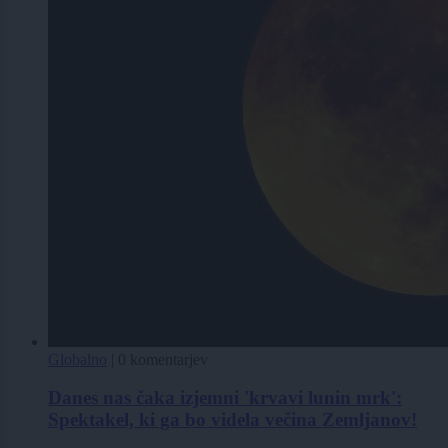
Globalno
|
0 komentarjev
Danes nas čaka izjemni 'krvavi lunin mrk':
Spektakel, ki ga bo videla večina Zemljanov!