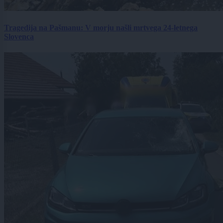
Tragedija na Pašmanu: V morju našli mrtvega 24-letnega
Slovenca