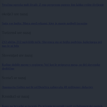
Vročina ogroža tudi živali: Z eno preprosto potezo jim lahko rešite življenje
okolje
3 ure nazaj
Suša vse hujša: Mura med rekami, kjer je stanje najbolj izrazito
Turizem
4 ure nazaj
212 občin, 212 najvišjih točk: Slovenca sta se lotila podviga, kakršnega pri
nas še ni bilo
Slovenija
4 ure nazaj
Koline dobile mesto v registru: Več kot le priprava mesa, so del slovenske
dediščine
Scena
5 ur nazaj
Anamaria Goltes naj bi od Dončića zahtevala 40 milijonov dolarjev
Kronika
5 ur nazaj
Kaos na hrvaški avtocesti: Po trčenju tovornih vozil večkilometrski zastoji,