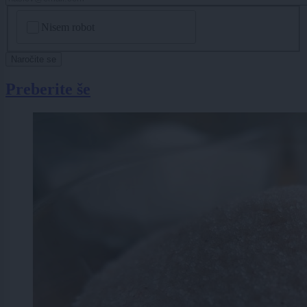
CAPTCHA
Nisem robot
Naročite se
Preberite še