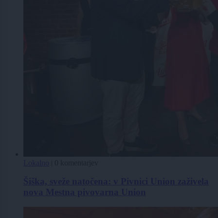
Lokalno
|
0 komentarjev
Šiška, sveže natočena: v Pivnici Union zaživela
nova Mestna pivovarna Union