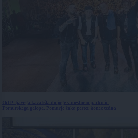
Od Prljavega kazališta do joge v mestnem parku in
Pomurskega galopa, Pomurje čaka pester konec tedna