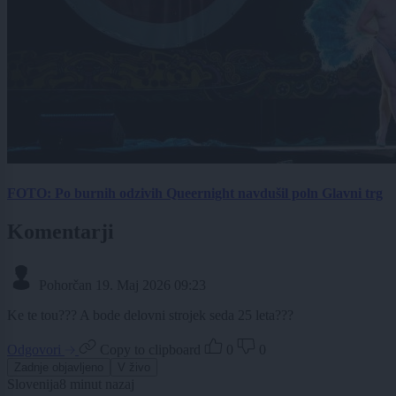
FOTO: Po burnih odzivih Queernight navdušil poln Glavni trg
Komentarji
Pohorčan
19. Maj 2026 09:23
Ke te tou??? A bode delovni strojek seda 25 leta???
Odgovori
Copy to clipboard
0
0
Zadnje objavljeno
V živo
Slovenija
8 minut nazaj