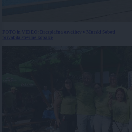
FOTO in VIDEO: Brezplačna osvežitev v Murski Soboti
privabila številne kopalce