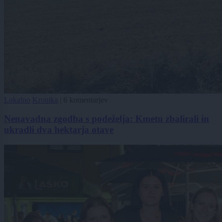
Lokalno
Kronika
|
6 komentarjev
Nenavadna zgodba s podeželja: Kmetu zbalirali in
ukradli dva hektarja otave