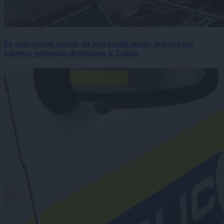
Po uničujočem neurju jih niso pustili samih, dobrodelna
zakonca pomagala družinama iz Zaloga