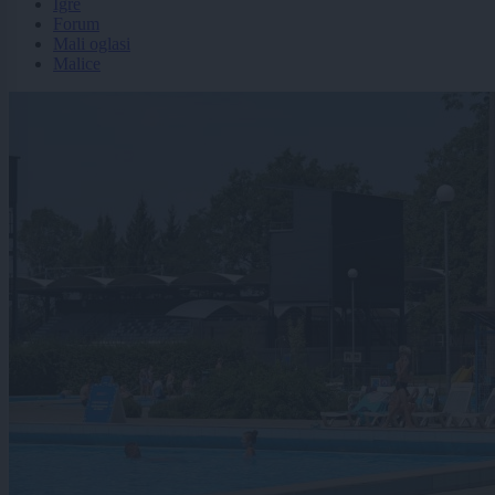
Igre
Forum
Mali oglasi
Malice