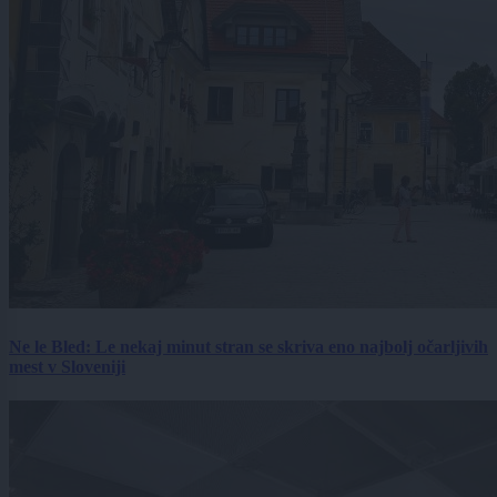
Ne le Bled: Le nekaj minut stran se skriva eno najbolj očarljivih
mest v Sloveniji