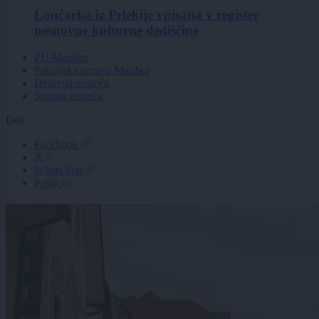
Lončarka iz Prlekije vpisana v register
nesnovne kulturne dediščine
PU Maribor
Policijska uprava Maribor
Delovna nesreča
Smrtna nesreča
Deli
Facebook
X
WhatsApp
Pošlji