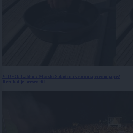
VIDEO: Lahko v Murski Soboti na vročini spečemo jajce?
Rezultat je presenetil ...