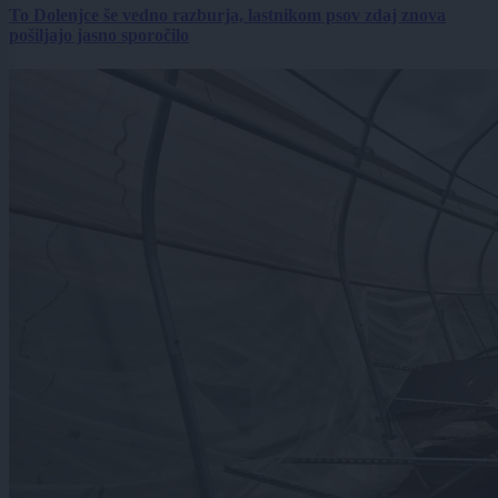
To Dolenjce še vedno razburja, lastnikom psov zdaj znova
pošiljajo jasno sporočilo