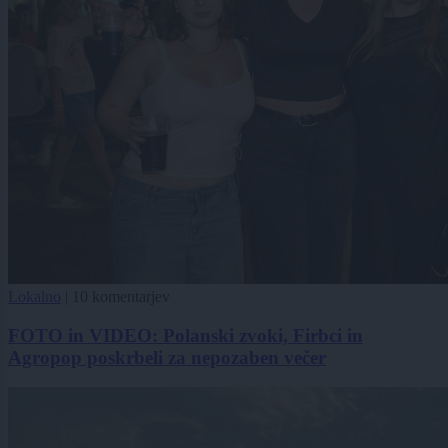
Lokalno
|
10 komentarjev
FOTO in VIDEO: Polanski zvoki, Firbci in
Agropop poskrbeli za nepozaben večer