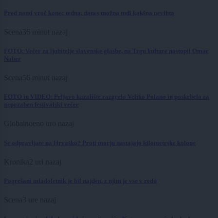
Pred nami vroč konec tedna, danes možna tudi kakšna nevihta
Scena
36 minut nazaj
FOTO: Večer za ljubitelje slovenske glasbe, na Trgu kulture nastopil Omar
Naber
Scena
56 minut nazaj
FOTO in VIDEO: Prljavo kazalište razgrelo Veliko Polano in poskrbelo za
nepozaben festivalski večer
Globalno
eno uro nazaj
Se odpravljate na Hrvaško? Proti morju nastajajo kilometrske kolone
Kronika
2 uri nazaj
Pogrešani mladoletnik je bil najden, z njim je vse v redu
Scena
3 ure nazaj