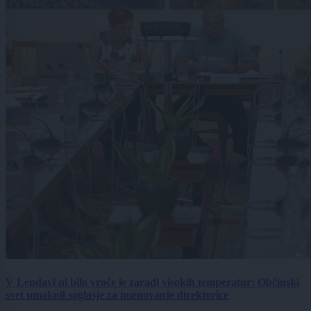
V Lendavi ni bilo vroče le zaradi visokih temperatur: Občinski
svet umaknil soglasje za imenovanje direktorice