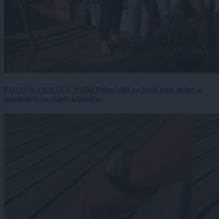
FOTO in VIDEO: V Veliki Polani diši po bujti repi, ekipe se
potegujejo za »zlato kihanico«