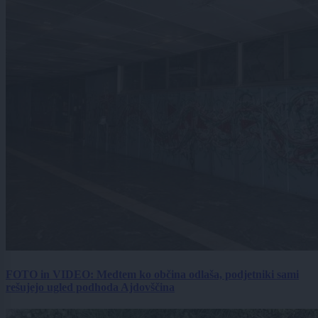
FOTO in VIDEO: Medtem ko občina odlaša, podjetniki sami
rešujejo ugled podhoda Ajdovščina