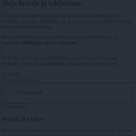
Tuja krivda je izključena.
Včeraj so bili mariborski policisti obveščeni o delovni nesreči
moškega iz okolice Majšperka, ki je umrl, ko se je poškodoval med
delom z delovnim strojem.
Po prvih informacijah je tuja krivda pri tem izključena, so še
sporočili s
Policijske uprave Maribor
.
Želiš biti vedno na tekočem? Prijavi se na novice in dvakrat
tedensko v svoj email nabiralnik prejmi pregled svežih novic.
E-naslov
CAPTCHA
Nisem robot
Naročite se
Prejeli 244 klicev
Mariborski operativno komunikacijski center je med 5. uro včeraj in
5. uro danes, sprejel 244 klicev, med temi 106 interventnih, oziroma