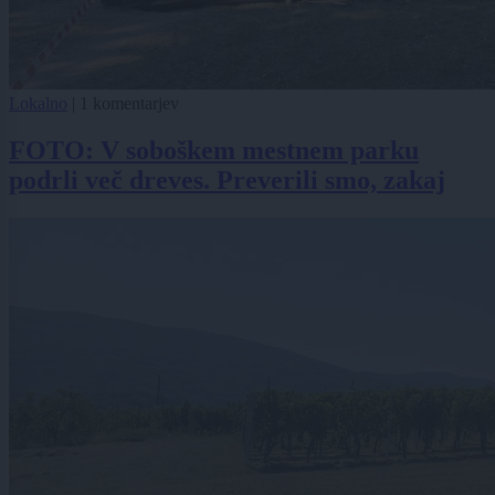
Lokalno
|
1 komentarjev
FOTO: V soboškem mestnem parku
podrli več dreves. Preverili smo, zakaj