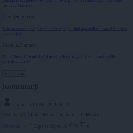
Luna prinaša globoke uvide in motivacijo: Katera znamenja bodo danes
resnično zasijala?
Zdravje
6 ur nazaj
Tako nevaren kot cigarete in azbest, a ga kljub opozorilom mnogi še vedno
uporabljajo
Kronika
13 ur nazaj
Kot v filmu: 19-letnik bežal pred policijo, divjal skozi mesto in trčil v
policijsko vozilo
Prikaži več
Komentarji
Pohorčan
19. Maj 2026 09:23
Ke te tou??? A bode delovni strojek seda 25 leta???
Odgovori
Copy to clipboard
0
0