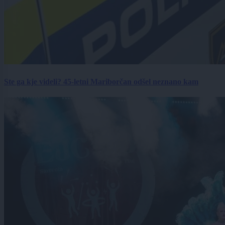
Ste ga kje videli? 45-letni Mariborčan odšel neznano kam