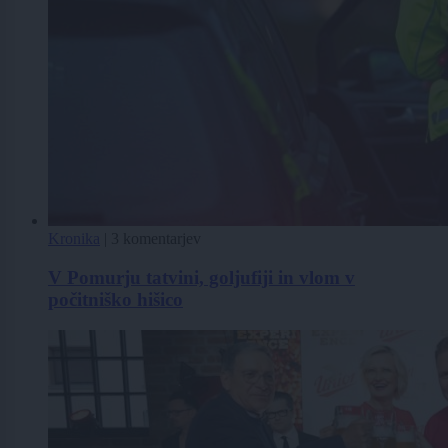
Kronika
|
3 komentarjev
V Pomurju tatvini, goljufiji in vlom v
počitniško hišico