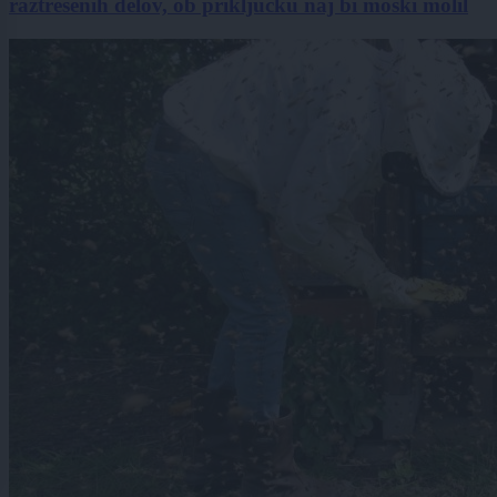
raztresenih delov, ob priključku naj bi moški molil