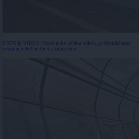
FOTO in VIDEO: Medtem ko občina odlaša, podjetniki sami
rešujejo ugled podhoda Ajdovščina