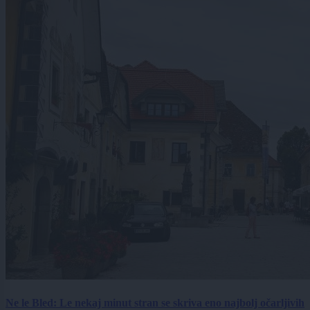
Ne le Bled: Le nekaj minut stran se skriva eno najbolj očarljivih