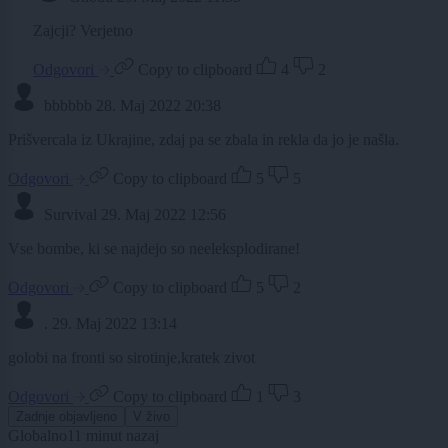
Zajcji? Verjetno
Odgovori
Copy to clipboard
4
2
bbbbbb
28. Maj 2022 20:38
Prišvercala iz Ukrajine, zdaj pa se zbala in rekla da jo je našla.
Odgovori
Copy to clipboard
5
5
Survival
29. Maj 2022 12:56
Vse bombe, ki se najdejo so neeleksplodirane!
Odgovori
Copy to clipboard
5
2
.
29. Maj 2022 13:14
golobi na fronti so sirotinje,kratek zivot
Odgovori
Copy to clipboard
1
3
Zadnje objavljeno
V živo
Globalno
11 minut nazaj