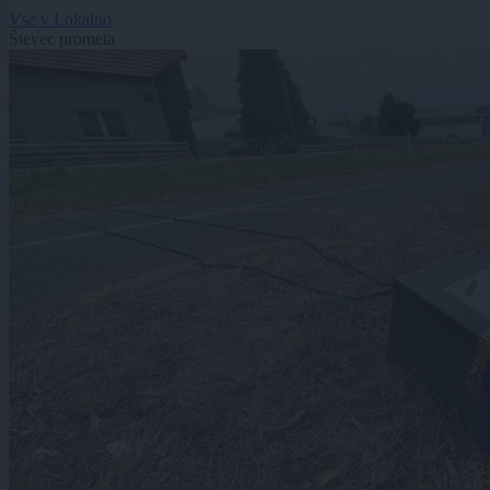
Vse v Lokalno
Števec prometa