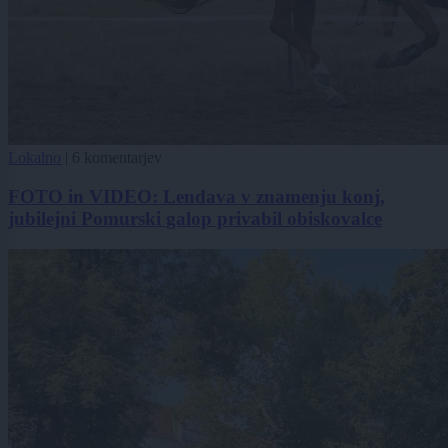
Lokalno
|
6 komentarjev
FOTO in VIDEO: Lendava v znamenju konj,
jubilejni Pomurski galop privabil obiskovalce