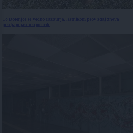
To Dolenjce še vedno razburja, lastnikom psov zdaj znova
pošiljajo jasno sporočilo