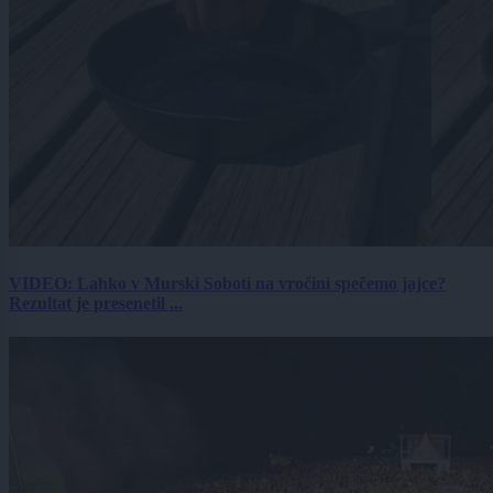
VIDEO: Lahko v Murski Soboti na vročini spečemo jajce?
Rezultat je presenetil ...