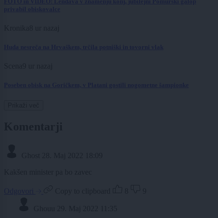
FOTO in VIDEO: Lendava v znamenju konj, jubilejni Pomurski galop
privabil obiskovalce
Kronika
8 ur nazaj
Huda nesreča na Hrvaškem, trčila potniški in tovorni vlak
Scena
9 ur nazaj
Poseben obisk na Goričkem, v Platani gostili nogometne šampionke
Prikaži več
Komentarji
Ghost
28. Maj 2022 18:09
Kakšen minister pa bo zavec
Odgovori
Copy to clipboard
8
9
Ghouu
29. Maj 2022 11:35