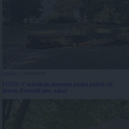
Lokalno
|
3 komentarjev
FOTO: V soboškem mestnem parku podrli več
dreves. Preverili smo, zakaj