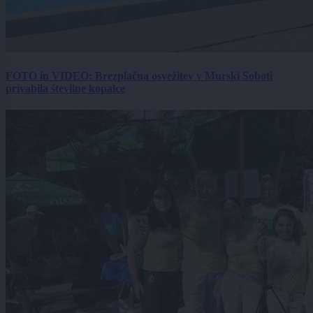
FOTO in VIDEO: Brezplačna osvežitev v Murski Soboti
privabila številne kopalce