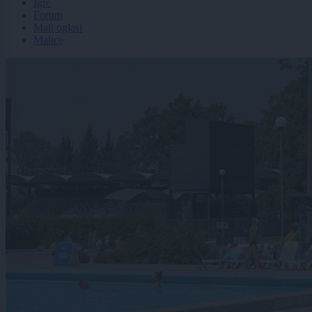
Igre
Forum
Mali oglasi
Malice