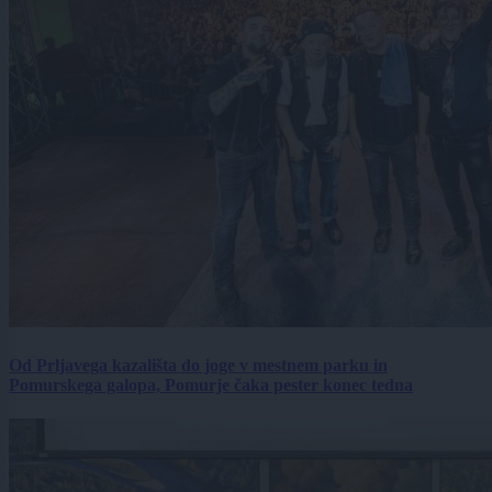
Od Prljavega kazališta do joge v mestnem parku in
Pomurskega galopa, Pomurje čaka pester konec tedna