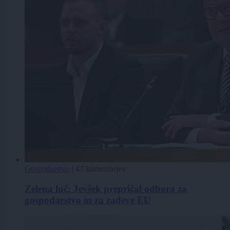
Gospodarstvo
|
43 komentarjev
Zelena luč: Jevšek prepričal odbora za
gospodarstvo in za zadeve EU