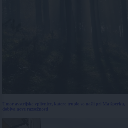
Umor avstrijske vplivnice, katere truplo so našli pri Majšperku,
dobiva nove razsežnosti