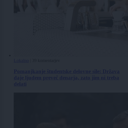
Lokalno
|
39 komentarjev
Pomanjkanje študentske delovne sile: Država
daje ljudem preveč denarja, zato jim ni treba
delati