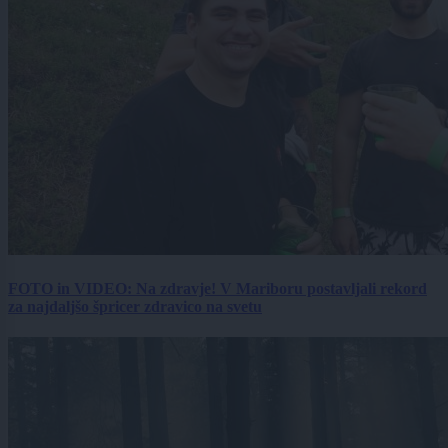
FOTO in VIDEO: Na zdravje! V Mariboru postavljali rekord
za najdaljšo špricer zdravico na svetu