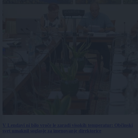
V Lendavi ni bilo vroče le zaradi visokih temperatur: Občinski
svet umaknil soglasje za imenovanje direktorice