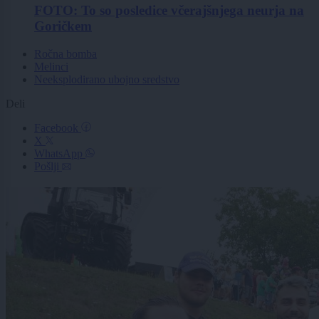
FOTO: To so posledice včerajšnjega neurja na
Goričkem
Ročna bomba
Melinci
Neeksplodirano ubojno sredstvo
Deli
Facebook
X
WhatsApp
Pošlji