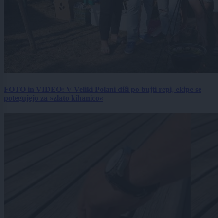
FOTO in VIDEO: V Veliki Polani diši po bujti repi, ekipe se
potegujejo za »zlato kihanico«