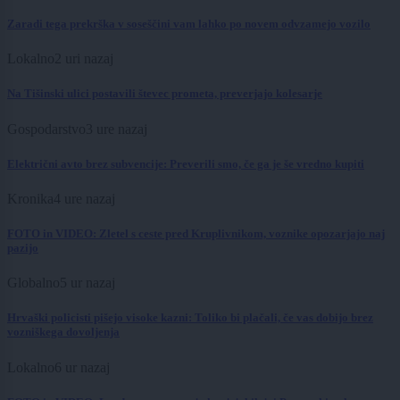
Zaradi tega prekrška v soseščini vam lahko po novem odvzamejo vozilo
Lokalno
2 uri nazaj
Na Tišinski ulici postavili števec prometa, preverjajo kolesarje
Gospodarstvo
3 ure nazaj
Električni avto brez subvencije: Preverili smo, če ga je še vredno kupiti
Kronika
4 ure nazaj
FOTO in VIDEO: Zletel s ceste pred Kruplivnikom, voznike opozarjajo naj
pazijo
Globalno
5 ur nazaj
Hrvaški policisti pišejo visoke kazni: Toliko bi plačali, če vas dobijo brez
vozniškega dovoljenja
Lokalno
6 ur nazaj