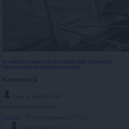
Po uničujočem neurju jih niso pustili samih, dobrodelna
zakonca pomagala družinama iz Zaloga
Komentarji
Ghost
28. Maj 2022 18:09
Kakšen minister pa bo zavec
Odgovori
Copy to clipboard
8
9
Ghouu
29. Maj 2022 11:35