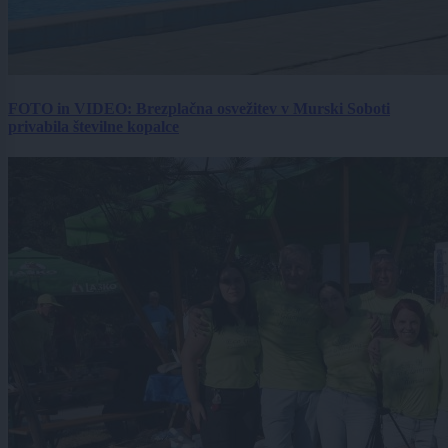
FOTO in VIDEO: Brezplačna osvežitev v Murski Soboti
privabila številne kopalce