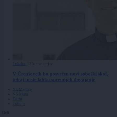
Lokalno
|
3 komentarjev
V Črenšovcih bo posvečen novi soboški škof,
tukaj boste lahko spremljali dogajanje
Nk Maribor
NŠ Mura
Derbi
Tribune
Deli