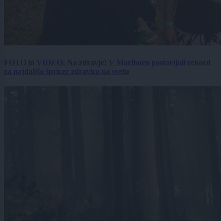
FOTO in VIDEO: Na zdravje! V Mariboru postavljali rekord
za najdaljšo špricer zdravico na svetu