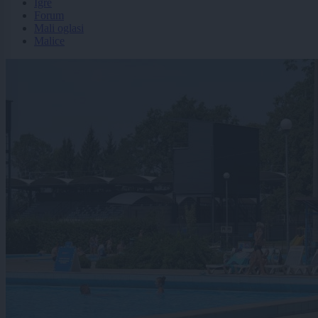
Igre
Forum
Mali oglasi
Malice