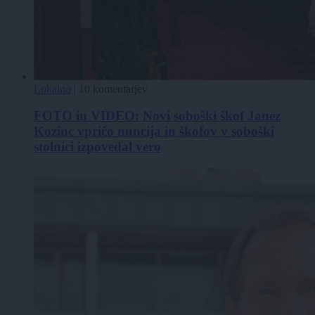
Lokalno
|
10 komentarjev
FOTO in VIDEO: Novi soboški škof Janez
Kozinc vpričo nuncija in škofov v soboški
stolnici izpovedal vero