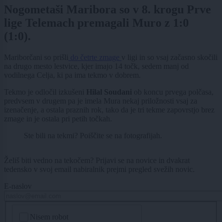
Nogometaši Maribora so v 8. krogu Prve
lige Telemach premagali Muro z 1:0
(1:0).
Mariborčani so prišli
do četrte zmage
v ligi in so vsaj začasno skočili
na drugo mesto lestvice, kjer imajo 14 točk, sedem manj od
vodilnega Celja, ki pa ima tekmo v dobrem.
Tekmo je odločil izkušeni
Hilal Soudani
ob koncu prvega polčasa,
predvsem v drugem pa je imela Mura nekaj priložnosti vsaj za
izenačenje, a ostala praznih rok, tako da je tri tekme zapovrstjo brez
zmage in je ostala pri petih točkah.
Ste bili na tekmi? Poiščite se na fotografijah.
Želiš biti vedno na tekočem? Prijavi se na novice in dvakrat
tedensko v svoj email nabiralnik prejmi pregled svežih novic.
E-naslov
CAPTCHA
Nisem robot