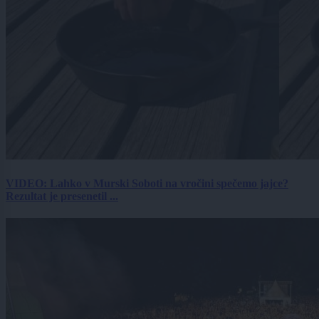
VIDEO: Lahko v Murski Soboti na vročini spečemo jajce?
Rezultat je presenetil ...