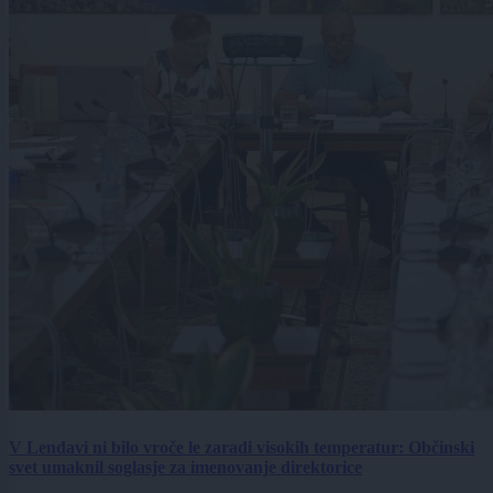
V Lendavi ni bilo vroče le zaradi visokih temperatur: Občinski
svet umaknil soglasje za imenovanje direktorice