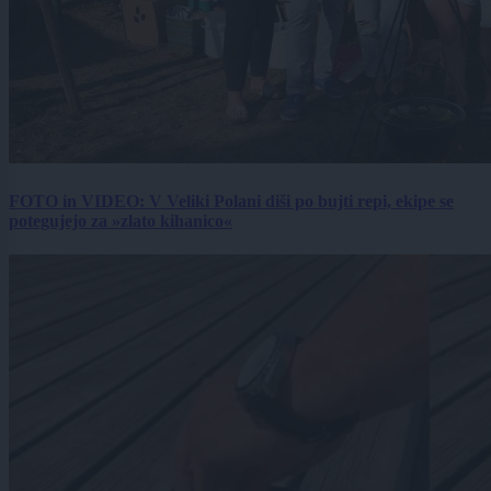
FOTO in VIDEO: V Veliki Polani diši po bujti repi, ekipe se
potegujejo za »zlato kihanico«