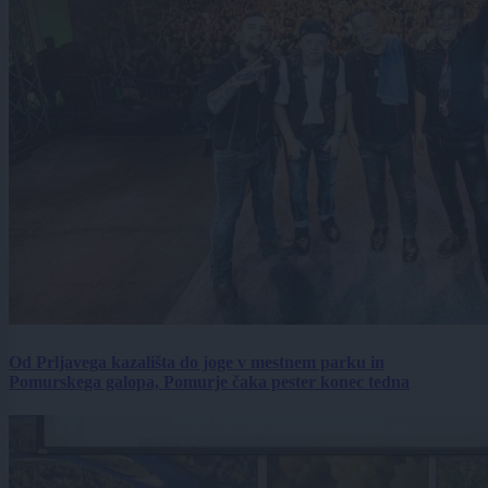
Od Prljavega kazališta do joge v mestnem parku in
Pomurskega galopa, Pomurje čaka pester konec tedna