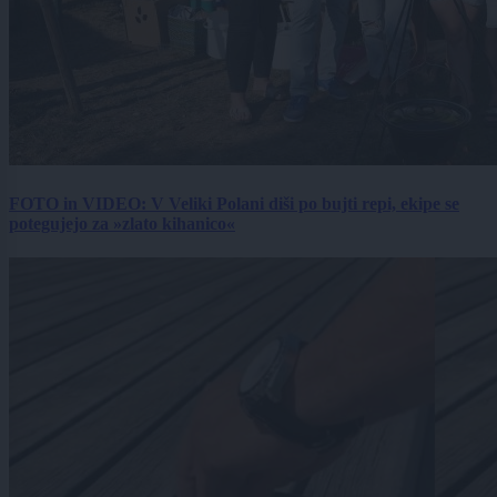
FOTO in VIDEO: V Veliki Polani diši po bujti repi, ekipe se
potegujejo za »zlato kihanico«