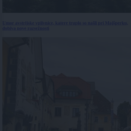
Umor avstrijske vplivnice, katere truplo so našli pri Majšperku,
dobiva nove razsežnosti