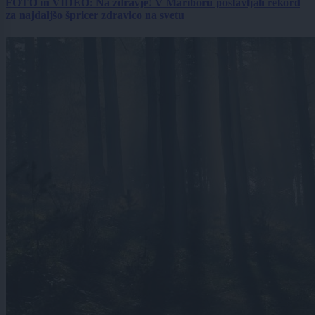
FOTO in VIDEO: Na zdravje! V Mariboru postavljali rekord
za najdaljšo špricer zdravico na svetu