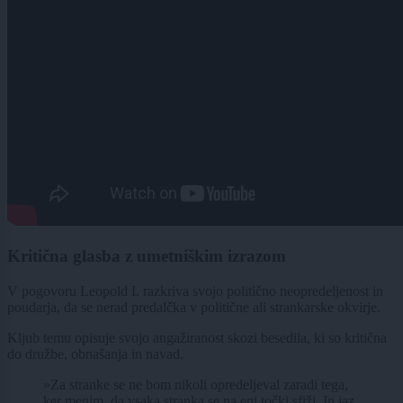
Kritična glasba z umetniškim izrazom
V pogovoru Leopold I. razkriva svojo politično neopredeljenost in
poudarja, da se nerad predalčka v politične ali strankarske okvirje.
Kljub temu opisuje svojo angažiranost skozi besedila, ki so kritična
do družbe, obnašanja in navad.
»Za stranke se ne bom nikoli opredeljeval zaradi tega,
ker menim, da vsaka stranka se na eni točki sfiži. In jaz