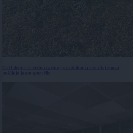
To Dolenjce še vedno razburja, lastnikom psov zdaj znova
pošiljajo jasno sporočilo