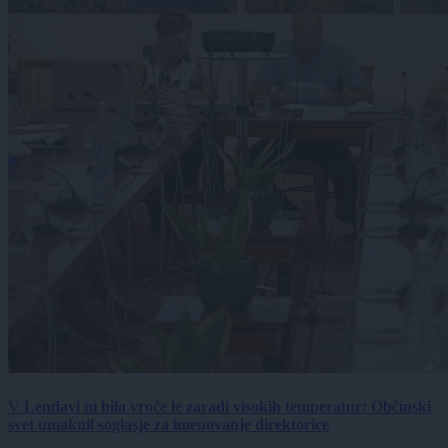
V Lendavi ni bilo vroče le zaradi visokih temperatur: Občinski
svet umaknil soglasje za imenovanje direktorice