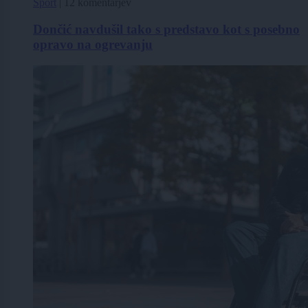
Šport
|
12 komentarjev
Dončić navdušil tako s predstavo kot s posebno
opravo na ogrevanju