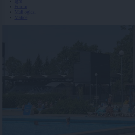
Igre
Forum
Mali oglasi
Malice