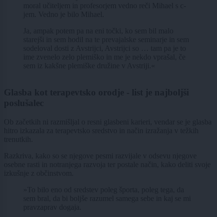
moral učiteljem in profesorjem vedno reči Mihael s c-
jem. Vedno je bilo Mihael.
Ja, ampak potem pa na eni točki, ko sem bil malo
starejši in sem hodil na te prevajalske seminarje in sem
sodeloval dosti z Avstrijci, Avstrijci so … tam pa je to
ime zvenelo zelo plemiško in me je nekdo vprašal, če
sem iz kakšne plemiške družine v Avstriji.«
Glasba kot terapevtsko orodje - list je najboljši
poslušalec
Ob začetkih ni razmišljal o resni glasbeni karieri, vendar se je glasba
hitro izkazala za terapevtsko sredstvo in način izražanja v težkih
trenutkih.
Razkriva, kako so se njegove pesmi razvijale v odsevu njegove
osebne rasti in notranjega razvoja ter postale način, kako deliti svoje
izkušnje z občinstvom.
»To bilo eno od sredstev poleg športa, poleg tega, da
sem bral, da bi boljše razumel samega sebe in kaj se mi
pravzaprav dogaja.