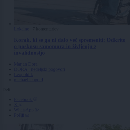
Lokalno
|
7 komentarjev
Korak, ki se ga ni dalo več spremeniti: Odkrito
o poskusu samomora in življenju z
invalidnostjo
Marjan Dora
DORA - nedeljski pogovori
Leopold I.
michael leopold
Deli
Facebook
X
WhatsApp
Pošlji