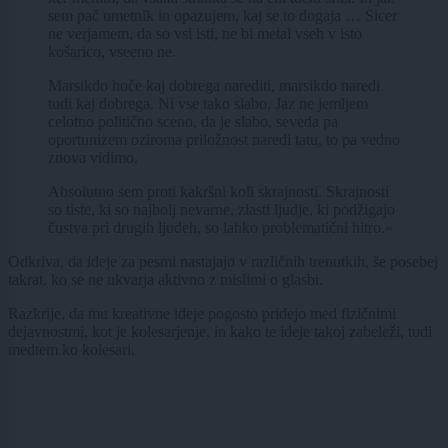
sem pač umetnik in opazujem, kaj se to dogaja … Sicer
ne verjamem, da so vsi isti, ne bi metal vseh v isto
košarico, vseeno ne.
Marsikdo hoče kaj dobrega narediti, marsikdo naredi
tudi kaj dobrega. Ni vse tako slabo. Jaz ne jemljem
celotno politično sceno, da je slabo, seveda pa
oportunizem oziroma priložnost naredi tatu, to pa vedno
znova vidimo.
Absolutno sem proti kakršni koli skrajnosti. Skrajnosti
so tiste, ki so najbolj nevarne, zlasti ljudje, ki podžigajo
čustva pri drugih ljudeh, so lahko problematični hitro.«
Odkriva, da ideje za pesmi nastajajo v različnih trenutkih, še posebej
takrat, ko se ne ukvarja aktivno z mislimi o glasbi.
Razkrije, da mu kreativne ideje pogosto pridejo med fizičnimi
dejavnostmi, kot je kolesarjenje, in kako te ideje takoj zabeleži, tudi
medtem ko kolesari.