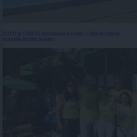
FOTO in VIDEO: Brezplačna osvežitev v Murski Soboti
privabila številne kopalce