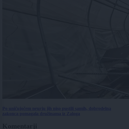
Po uničujočem neurju jih niso pustili samih, dobrodelna
zakonca pomagala družinama iz Zaloga
Komentarji