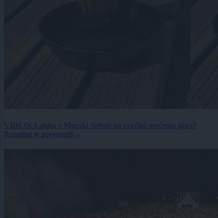
VIDEO: Lahko v Murski Soboti na vročini spečemo jajce?
Rezultat je presenetil ...