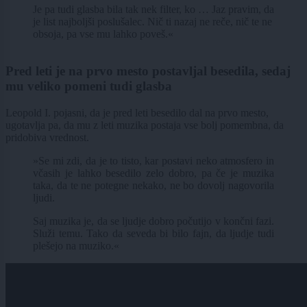
Je pa tudi glasba bila tak nek filter, ko … Jaz pravim, da
je list najboljši poslušalec. Nič ti nazaj ne reče, nič te ne
obsoja, pa vse mu lahko poveš.«
Pred leti je na prvo mesto postavljal besedila, sedaj
mu veliko pomeni tudi glasba
Leopold I. pojasni, da je pred leti besedilo dal na prvo mesto,
ugotavlja pa, da mu z leti muzika postaja vse bolj pomembna, da
pridobiva vrednost.
»Se mi zdi, da je to tisto, kar postavi neko atmosfero in
včasih je lahko besedilo zelo dobro, pa če je muzika
taka, da te ne potegne nekako, ne bo dovolj nagovorila
ljudi.
Saj muzika je, da se ljudje dobro počutijo v končni fazi.
Služi temu. Tako da seveda bi bilo fajn, da ljudje tudi
plešejo na muziko.«