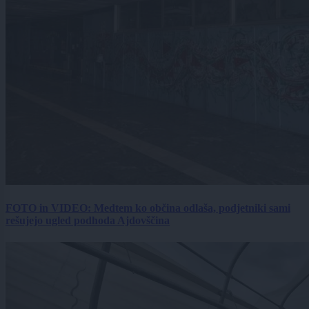
FOTO in VIDEO: Medtem ko občina odlaša, podjetniki sami
rešujejo ugled podhoda Ajdovščina