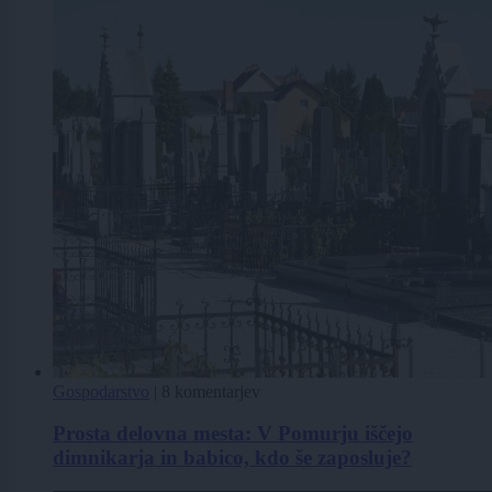
Gospodarstvo
|
8 komentarjev
Prosta delovna mesta: V Pomurju iščejo
dimnikarja in babico, kdo še zaposluje?