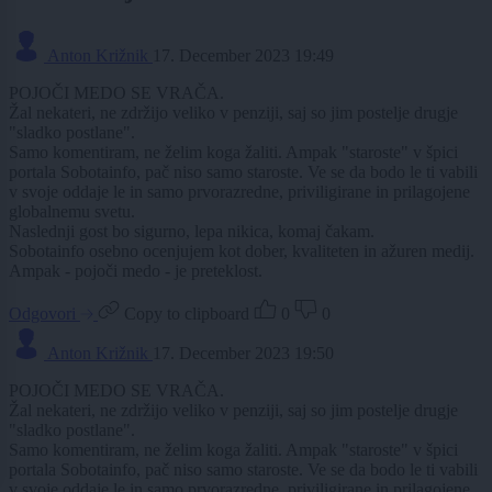
Anton Križnik
17. December 2023 19:49
POJOČI MEDO SE VRAČA.
Žal nekateri, ne zdržijo veliko v penziji, saj so jim postelje drugje
"sladko postlane".
Samo komentiram, ne želim koga žaliti. Ampak "staroste" v špici
portala Sobotainfo, pač niso samo staroste. Ve se da bodo le ti vabili
v svoje oddaje le in samo prvorazredne, priviligirane in prilagojene
globalnemu svetu.
Naslednji gost bo sigurno, lepa nikica, komaj čakam.
Sobotainfo osebno ocenjujem kot dober, kvaliteten in ažuren medij.
Ampak - pojoči medo - je preteklost.
Odgovori
Copy to clipboard
0
0
Anton Križnik
17. December 2023 19:50
POJOČI MEDO SE VRAČA.
Žal nekateri, ne zdržijo veliko v penziji, saj so jim postelje drugje
"sladko postlane".
Samo komentiram, ne želim koga žaliti. Ampak "staroste" v špici
portala Sobotainfo, pač niso samo staroste. Ve se da bodo le ti vabili
v svoje oddaje le in samo prvorazredne, priviligirane in prilagojene