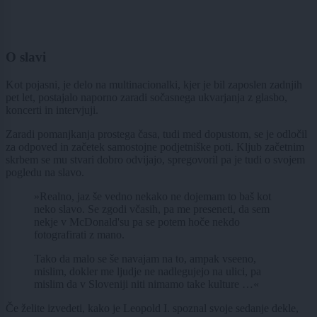
O slavi
Kot pojasni, je delo na multinacionalki, kjer je bil zaposlen zadnjih
pet let, postajalo naporno zaradi sočasnega ukvarjanja z glasbo,
koncerti in intervjuji.
Zaradi pomanjkanja prostega časa, tudi med dopustom, se je odločil
za odpoved in začetek samostojne podjetniške poti. Kljub začetnim
skrbem se mu stvari dobro odvijajo, spregovoril pa je tudi o svojem
pogledu na slavo.
»Realno, jaz še vedno nekako ne dojemam to baš kot
neko slavo. Se zgodi včasih, pa me preseneti, da sem
nekje v McDonald'su pa se potem hoče nekdo
fotografirati z mano.
Tako da malo se še navajam na to, ampak vseeno,
mislim, dokler me ljudje ne nadlegujejo na ulici, pa
mislim da v Sloveniji niti nimamo take kulture …«
Če želite izvedeti, kako je Leopold I. spoznal svoje sedanje dekle,