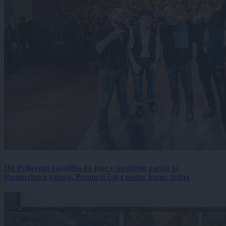
Od Prljavega kazališta do joge v mestnem parku in
Pomurskega galopa, Pomurje čaka pester konec tedna